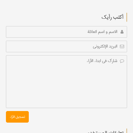
أکتب رأیك
تسجیل الآراء