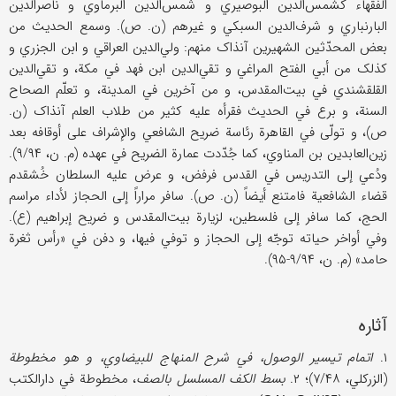
الفقهاء کشمس‌الدین البوصیري و شمس‌الدین البرماوي و ناصرالدین
البارنباري و شرف‌الدین السبکي و غیرهم (ن. ص). وسمع الحدیث من
بعض المحدّثین الشهیرین آنذاک منهم: ولي‌الدین العراقي و ابن الجزري و
کذلک من أبي الفتح المراغي و تقي‌الدین ابن فهد في مکة، و تقي‌الدین
القلقشندي في بیت‌المقدس، و من آخرین في المدینة، و تعلّم الصحاح
السنة، و برع في الحدیث فقرأه علیه کثیر من طلاب العلم آنذاک (ن.
ص)، و تولّی في القاهرة رئاسة ضریح الشافعي والإشراف علی أوقافه بعد
زین‌العابدین بن المناوي، کما جُدّدت عمارة الضریح في عهده (م. ن، ۹/۹۴).
ودُعي إلی التدریس في القدس فرفض، و عرض علیه السلطان خُشقدم
قضاء الشافعیة فامتنع أیضاً (ن. ص). سافر مراراً إلی الحجاز لأداء مراسم
الحج، کما سافر إلی فلسطین، لزیارة بیت‌المقدس و ضریح إبراهیم (ع).
وفي أواخر حیاته توجّه إلی الحجاز و توفي فیها، و دفن في «رأس ثغرة
حامد» (م. ن، ۹/۹۴-۹۵).
آثاره
۱.
اتمام تیسیر الوصول، في شرح المنهاج للبیضاوي، و هو مخطوطة
(الزرکلي، ۷/۴۸)؛ ۲.
بسط الکف المسلسل بالصف
، مخطوطة في دارالکتب