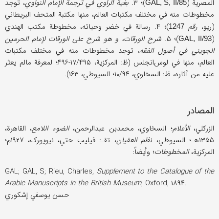
المصریة (
)؛ ۳.
بغیة الراوي في ترجمة الإمام النواوي
، توجد
GAL, S, II/85
مخطوطات منه في مختلف مکتبات العالم، منها مکتبة المتحف البریطاني
(ریو،
رقم
)؛ ۴. رسالة في خضر وحیاته، مخطوطة مکتب الهندي
1247
(
)؛ ۵.
شرح الورقات، و هو شرح علی الورقات لإمام الحرمین
GAL, II/93
الجویني في أصول الفقه
، توجد مخطوطات منه في مختلف مکتبات
العالم، منها في لوس‌انجلس (ظ: المرکزیة، ۱۷/۴۹۵-۴۹۶؛ لمعرفة مالم یعثر
علیه من آثاره، ظ: السخاوي، ۱۰/۹۴؛ السیوطي، ۱۶۳).
المصادر
الزرکلي،
الأعلام
؛ السخاوي، محمدبن عبدالرحمن،
الضوء اللامع
، القاهرة،
۱۳۵۵هـ؛ السیوطي،
نظم العقیان
، تقـ: فیلیب حتي، نیویورک، ۱۹۲۷م؛
المرکزیة،
المخطوطات
؛ وأیضاً:
GAL; GAL, S; Rieu, Charles,
Supplement to the Catalogue of the
Arabic Manuscripts in the British Museum
, Oxford, ۱۸۹۴.
حسن یوسفي إشکوري