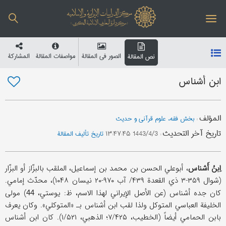
الصور في المقالة
مواصفات المقالة
المشارکة
نص المقالة
ابن أشناس
المؤلف
:
بخش فقه، علوم قرآنی و حدیث
تاریخ آخر التحدیث
:
1443/4/3 ۱۳:۴۷:۴۵
تاریخ تألیف المقالة
اِبنُ أَشناس
، أبوعلي الحسن بن محمد بن إسماعیل، الملقب بالبزّاز أو البزّار
(شوال ۳۵۹-۳ ذي القعدة ۴۳۹/ آب ۹۷۰-۲۰ نیسان ۱۰۴۸)، محدّث إمامي.
کان جده أشناس (عن الأصل الإیراني لهذا الاسم، ظ: یوستي،
) مولی
44
الخلیفة العباسي المتوکل ولذا لقب ابن أشناس بـ «المتوکلي». وکان یعرف
بابن الحمامي أیضاً (الخطیب، ۷/۴۲۵؛ الذهبي، ۱/۵۲۱). کان ابن أشناس