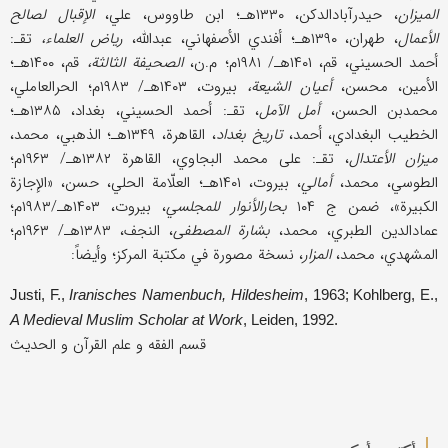
المیزان
، حیدرآبادالدکن، ۱۳۳۰هـ؛ ابن طاووس، علي،
الإقبال لصالح
الأعمال
، طهران، ۱۳۹۰هـ؛ أفندي الأصفهاني، عبدالله،
ریاض العلماء،
تقـ:
أحمد الحسیني، قم، ۱۴۰۱هـ/ ۱۹۸۱م؛ م.ن،
الصحیفة الثالثة،
قم، ۱۴۰۰هـ؛
الأمین، محسن،
أعیان الشیعة،
بیروت، ۱۴۰۳هـ/ ۱۹۸۳م؛ الحرالعاملي،
محمدبن الحسن،
أمل الآمل
، تقـ: أحمد الحسیني، بغداد، ۱۳۸۵هـ؛
الخطیب البغدادي، أحمد،
تاریخ بغداد
، القاهرة، ۱۳۴۹هـ؛ الذهبي، محمد،
میزان الأعتدال
، تقـ: علی محمد البجاوي، القاهرة ۱۳۸۲هـ/ ۱۹۶۳م؛
الطوسي، محمد،
أمالي
، بیروت، ۱۴۰۱هـ؛ العلّامة الحلي، حسن، «الإجازة
الکبیرة»، ضمن ج ۱۰۴
بحارالأنوار للمجلسي
، بیروت، ۱۴۰۳هـ/۱۹۸۳م؛
عمادالدین الطبري، محمد،
بشارة المصطفی
، النجف، ۱۳۸۳هـ/ ۱۹۶۳م؛
المشهدي، محمد،
المزار
، نسخة مصورة في مکتبة المرکز؛ وأیضاً:
Justi, F.,
Iranisches Namenbuch, Hildesheim
, 1963; Kohlberg, E.,
A Medieval Muslim Scholar at Work
, Leiden, 1992.
قسم الفقه و علم القرآن و الحدیث