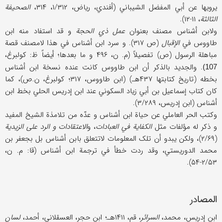
یرویها عن أبي المفضل الشیباني (أفندي، ریاض، ۱/۳۱۲، ۳۱۴،
الصحیفة
الثالثة
، ۱۱-۱۲).
ولابن أشناس مصنف بعنوان
عمل ذي الحجة
و قد استفاد منه ابن
طاووس في
الإقبال
(ص ۳۱۷). و سرد ابن أشناس في هذا لامصنف قصة
مباهلة الرسول (ص) تفصیلاً (م. ن، ۴۹۶ و ما بعدها؛ أیضاً ظ: کولبرغ،
. والجدید بالذکر أن ابن طاووس کانت عنده نسخة ابن أشناس
107)
بخطه (تاریخ کتابتها ۴۳۷هـ) (ابن طاووس، ۳۱۷؛ کولبرغ، ن.ص)، کما
کان کتاب إسماعیل بن أبي زیاد السکوني عند ابن إدریس الحلي بخط ابن
أشناس (ابن إدریس، ۳/۲۸۹).
وکتب الحر العاملي عن حیاة ابن أشناس و عدّه من تلامذة الشیخ المفید
و ذکر له مؤلفات مثل
الکفایة في العبادات
، و
الاعتقادات و الرد علی الزیدیة
(۲/۶۹)، ولکن یبدو أن تلک المعلومات لاتتعلق بابن أشناس بل بجعفر بن
محمد الدوریستي، وقد ردت خطأ في ترجمة ابن أشناس (قا: م. ن،
۲/۵۳-۵۴).
المصادر
ابن إدریس، محمد،
السرائر
، قم، ۱۴۱۱هـ؛ ابن حجر، العسقلاني، أحمد،
لسان