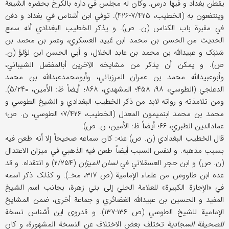
یقطن بغداد و فیها درس. وکان له مجلس في داره بالکرخ بحضره الشیعة
وینتفعون به (الخطیب، ۷/۴۲۵-۴۲۶). توفي ابن أشناس في بغداد و دفن
في مقبرة باب الکناس (ن. ص). و یذکر الخطیب البغدادي أنه سمع
الحدیث من الحسن بن محمد ابن عُبید العسکري، وعمر بن محمد بن
سَنبَک و عبیدالله بن محمد بن عابد الخلال، و أبي الحسن ابن لؤلؤ (ن.
ص). و یمکن أن یذکر من مشایخه الآخرین أبالمفضل الشیباني،
وأبوعبیدالله محمد بن عمران المرزباني، وأبومحمدعبدالله بن محمد
الدعلجي (الطوسي، ۹۸، ۴۵۸؛ المشهدي، ۸۶۸؛ أیضاً ظ: الأمین، ۵/۲۴۰).
ومن تلامذته و رواته لابد من ذکر الخطیب البغدادي و الشیخ الطوسي و
محمد بن محمد ابنمیمون المعدل (الخطیب، ۷/۴۲۶؛ الطوسي، ن. ص؛
عمادالدین الطبري، ۶۶؛ أیضاً ظ: الأمین، ن. ص).
قال الخطیب البغدادي (ن. ص) عنه: کان سماعه صحیحاً إلا أنه طعن فیه
بسبب مذهبه. و لنفس السبب أیضاً طعن فیه الذهبي في میزان الاعتدال
(ن. ص) و ابن حجر العسقلاني في
لسان المیزان
(۲/۲۵۴) و انتقداه. و قد
عده ابن طاووس من علماء الإمامیة (ص ۳۱۷، مخـ). و کذلک ذکر اسمه
في «الإجازة الکبیرة» للعلامة الحلي إلی بني زهرة، بجانب اسم الشیخ
المفید و الحسین بن عبیدالله الغضائري و جماعة أخری، ضمن المشایخ
الإمامیة للشیخ الطوسي (ص ۱۳۶-۱۳۷). و قدروی این أشناس نسخة
للصحیفة السجادیة
تختلف بعض الاختلاف عن النسخة المشهورة، و کان