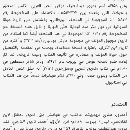
وفي ۱۹۵۹م نشر بدوی عبداللطیف عوض النص العربي الکامل المتعلق
بالحوادث التي وقعت بین ۳۷۴-۵۱۲هـ، بالاعتماد علی المخطوطة رقم
۵۸۰۳. Or الموجودة في المتحف البریطاني، وتشتمل علی تاریخ‌الدولة
المروانیة في دیار بکر منذ البدایة حتّی النهایة و قابل هذه النسخة مع
المخطوطة رقم ۶۳۱۰. Or الموجودة في هذا المتحف أیضاً کما استفاد من
تاریخ مجهول المؤلف في مجموعة مارش بودلیان (رقم ۳۳۳) و أکثره من
تاریخ ابن الأزرق،
باعتباره نسخة مساعدة، وبحث في المقدمة بالتفصیل
حول حیاة المؤلف و مصادره في تألیف الکتاب وقیمة تاریخه، کما تمّ
إعاده طبع نسخة عوض في بیروت عام ۱۹۷۴م. وذکر شاکر مصطفی في
۱۹۸۰م في کتاب
التاریخ العربي والمؤرخون
(۲/۱۳) أنه حقّق النص الکامل
من الکتاب وینوي طبعه. وفي ۱۹۹۰م نشر هیلنبراند قسماً من هذا الکتاب
في استانبول.
المصادر
آمدروز، هنري فریدریک، ماکتب في هوامش
ذیل تاریخ دمشق
لابن
القلانسي، لیدن/ بیروت، ۱۹۰۸م؛ ابن الأزرق، أحمد،
تاریخ الفارقي
، تقـ:
بدوي عبداللطیف عوض، القاهرة، ۱۹۵۹م؛ م. ن، «تاریخ میافارقین و آمد»،