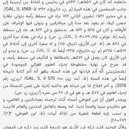
مانعلمه أنه کان في ۵۵۸هـ/ ۱۱۶۳م في بدلیس و أخلاط من أرمینیة إلی
جانب المسلمین في هذه المرة (م. ن، «تاریخ»، ۳۶۲؛ قا:
).
GAL, S, I/569
و في محرم ۵۶۲/ تشرین الثاني ۱۱۶۶ نراه في مسقط رأسه یتولی نظارة
حصن کیفا، ثم یعود بعد مدة إلی میافارقین و یتولی فیها الإِشراف علی
الأوقاف و کان في ۵۶۵ و ۵۶۶ هـ. بدمشق و في ۵۶۶ هـ عاد إلی مسقط
رأسه (ظ: عوض، ۳۵، ۳۹-۴۰؛ GAL, S، ن. ص). و نراه في بغداد مرة أخری
في ۵۶۸ هـ (ظ: ابن الأزرق،
تاریخ
، ۸۵) و له سفرة أخری إلی أخلاط في
۵۷۱هـ/ ۱۱۷۵م (م. ن، «تاریخ»، ۳۶۵؛ أیضاً ظ: GAL, S، ن. ص). و یبدو أن
ابن الأزرق کان یعمل في ۵۷۲هـ بالمطالعة و التألیف في مسقط رأسه، و
قد صرح في نهایة مخطوطة
إحیاء العلوم
للغزالي الموجودة في
تشستربیتي أنّه أتم قراءتها في هذه السنة، یظهر أنه أتم کتابة تاریخه
أیضاً في هذه السنة (ظ: آمد روز، ۱۰۰؛
آربری
، رقم
GAL, S, I/ 570؛
). و آخر اطلاع لنا عن حیاته هو ماکتبه ثانیة علی نفس النسخة من
3376
إحیاء العلوم
في ۵۷۷ هـ و هو في الـ ۶۷ من عمره (
آربری
، ن. ص).
ویجدر القول أنّ ابن الفوطي أسماه أثناء ترجمته بعمادالدین و القاضي، و
هو مالایبدو سببه واضحاً لدینا. کما وصفه بالفاضل المتدین والعالم الأدیب،
و نسب إلیه قطعة شعریة من ثلاثة أبیات (ظ: ابن الفوطي، ۴(۲)/
۶۷۹-۶۸۰).
والأثر الوحید الذي ترکه ابن الأزرق هو تاریخه الذي ورد ذکره في المصادر