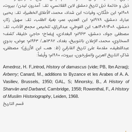
ذیل و خاتمة
ذیل تاریخ دمشق
لابن القلانسي، تقـ: آمدروز، لیدن/ بیروت،
۱۹۰۸م؛ ابن خلّکان، وفیات؛ ابن شداد، محمد،
الأعلاق الخطیرة،
تقـ: یحیی
عبارة، دمشق، ۱۹۷۸م؛ ابن العدیم، عمر،
بغیة الطلب
، تقـ: سهیل زکار،
دمشق، ۱۴۰۸-۱۴۰۹هـ؛ ابن الفوطي، عبدالرزاق،
تلخیص مجمع الآداب
، تقـ:
مصطفی جواد، دمشق، ۱۹۶۳م؛ البغدادي، إیضاح؛ حاجي خلیفة،
کشف
؛
السخاوي، محمد،
الإعلان بالتوبیخ
، بغداد، ۱۳۸۲هـ/ ۱۹۶۳م؛ عوض، بدوي
عبداللطیف، مقدمة
علی تاریخ الفارقي
(ظ: همـ، ابن الأزرق)؛ مصطفی،
شاکر،
التاریخ العربي والمؤرخون
، بیروت، ۱۹۸۰م؛ وأیضاً:
Amedroz, H. F.,introd,
History of damascus
(vide; PB, Ibn Azraq);
Arberry
; Canard, M., additions to Byzance et les Arabes of A. A.
Vasiliev, Brussels, 1950; GAL, S; Minorsky, B.,
A History of
Sharvān and Darband
, Cambridge, 1958; Rowenthal, F.,
A History
of Muslim Historiography
, Leiden, 1968.
قسم التاریخ