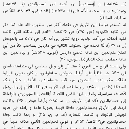
(تـ ۵۳۵هـ) و [إسماعیل] بن أحمد ابن السمرقندي (تـ ۵۳۶هـ)
وعبدالوهاب بن محمد الأنماطي (تـ ۵۳۸هـ) (ظ: عوض، ۳۴، ۳۸، نقلاً عن
مذکرات المؤلف).
لم تستمر دراسة ابن الأزرق في بغداد أکثر من سنتین، فقد عاد کما ذکر
في کتابه «تاریخ» (ص ۲۷۵) في ۵۳۶هـ/ ۱۱۴۲م إلی عائلته التي کانت
تقیم آنذاک في آمد. ولدینا روایة تشیر إلی أنه کان في ۵۳۷ هـ بالموصل
(ن م، ۲۷۷)، ثمّ نجده في السنوات التالیة في ماردین یصاحب کلاً من أبي
الفتح علم‌الدین ابن نباتة قاضي ماردین (تولی: ۵۳۸هـ) و بهاءالدین ابن
نباتة خطیب تلک الدیار (ظ: عوض، ۳۶).
وفي العقد الرابع من القرن ۶ هتـ آل إلی رجل سیاسي في منطقته، فعیّن
في ۵۴۳ هـ ناظراً علی أوقاف ضواحي میافارقین، و کان یتولی الوزارة
آنذاک مکین‌الدین المصري من قبل حسام‌الدین الأرتقي حاکم تلک
المنطقة (ظ: م. ن، ۳۵). و ربما قدم ابن الأزرق في تلک الأیام إلی الموصل
لأهداف سیاسیة، والتقی فیها قاضي القضاة أباالفضل الشهرزوري بالإضافة
إلی حسام‌الدین (ظ: ابن الأزرق، ن. م، ۲۸۵؛ وأیضاً عوض، ۳۶). وکانت
تربط ابن الأزرق بحسام‌الدین علاقة قویبة بصورة عامة و رافقه في حربه
لجیش الرنجة، و شاهد انتصاره (ظ: م. ن، ۳۵). و ربما کانت وفاة
حسام‌الدین في۵۴۷هـ/ ۱۱۵۲م و تولي نجم‌الدین الألبي مکانه سبباً في
إضعاف مرکز ابن الأزرق في مسقط رأسه، و علی کل حال نعلم أنّ ابن