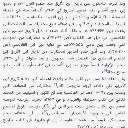
وقد تعرف الباحثون علی تاریخ ابن الأزرق منذ مطلع القرن ۲۰م و بادروا
إلی طبع أقسام منه، فطبع آمدروز في ۱۹۰۲م أقساماً منه في «
مجلة
[۱]
الجمعیة الملکیة الآسیویة
» ثمّ عمد إلی التعریف بأقسام من هذا الکتاب
في نفس المجلة عام ۱۹۰۳م، و في ۱۹۰۸م طبع مختارات من الحوادث التي
وقعت بین ۴۶۳-۵۴۹ هـ و ذلک أثناء طبعه لـ ذیل
تاریخ
دمشق لابن
القلانسي، في ذیل هذا الکتاب (ص ۹۹-۳۳۰)، و مختارات من الحوادث
التي وقعت بین عامي ۵۵۵-۵۷۱هـ في نهایة ذیل ابن القلانسي (ص
۳۶۰-۳۶۵). وقد أدّی طبع آمدروز لمختارات من
تاریخ
ابن الأزرق إلی
اهتمام الباحثین بهذا المصدر شبه المجهول، و بعد سنوات و في ۱۹۳۰م
ترجم مارکوارت قسماً موجزاً منه إلی الألمانیة في کتاب «
أرمینیا الجنوبیة و
[۲]
منابع دجلة
».
وفي العقد الخامس من القرن ۲۰ م یلاحظ اهتمام کبیر بطبع
تاریخ ابن
[۳]
الأزرق
، ففي ۱۹۵۰م ترجم
ماریوس کانار
مختارات من الحوادث التي
وقعت بین ۳۱۷-۳۴۸هـ إلی الفرنسیة بعد أن انتهی و اسیلیف من المجلد
الثاني من کتاب «بیزنطة والعرب». و في ۱۹۵۷م نشرت الترجمة الروسیة
لقسم من الکتاب یتعلق بغرب بحر الخزر في «
آثار مؤسسة تاریخ المجمع
[۴]
العلمي في جمهوریة آذربایجان السوفیتیني
» و في ۱۹۵۸م ترجم
مینورسکي قسماً من هذه المعلومات إلی الإِنجلیزیة في کتاب «تاریخ
شروان و دربند» (ص ۱۷۲-۱۷۰).