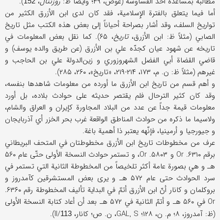
مطالبه بمساعدة أحد القساوسة (عوض، ۴۹؛ وأیضاً ظ:
روزنتال
،
).
152
أما فیما یتعلق بالفترة الإِسلامیة، فقد کان لدی ابن الأزرق الکثیر من
تواریخ السلف، وقد أشار بصراحة أحیاناً إلی بعض هذه الکتب مثل تاریخ
الصابي (مثلاً ظ: ابن الأزرق،
تاریخ
، ۶۵). کما نقل بعض المعلومات في
تاریخه عن شهود عیان کجدّه علي بن الأزرق (عن طریق والده یوسف) و
قاضي القضاة أبي الفضل الشهروزوري و زین‌الدولة علي بن الحاجب و
غیرهم (مثلاً ظ: ن. م، ۱۷۳، ۲۱۴-۲۱۹، «تاریخ»، ۲۶۰، ۲۸۵).
و أهم قسم من تاریخ ابن الأزرق ما أورده من معلومات شاهدها بنفسه،
وقد کان کثیر الترحال فلم یقتصر حدیثه علی حوادث بلاده، بل أورد
معلومات قیمة جداً عن عدد من البلاد المجاورة کإیران و العراق والشام،
ولاسیما ما ذکره من حوادث المناطق الواقعة غرب بحر الخزر أي آذربایجان
و جیورجیا و أرمینیا، فإنّهه یعتبر ذا أهمیة باغة.
عرف من مخطوطات تاریخ ابن الأزرق مخطوطتان في المتحف البریطاني
برقم ۶۳۱۰. Or و ۵۸۰۳. Or، و تستمر حوادث النسخة الأولی حتّی عام ۵۶۰
هـ و هي بصورة عامة أکثر تلخیصاً من المخطوطة الثانیة التي تستمر في
سرد الحوادث حتی عام ۵۷۲ هـ و یری بعض المستشرقین کآمدروز و
بروکلمان و کانار أنّ ابن الأزرق أتمّ في البدایة تألیف المخطوطة رقم ۶۳۶۰.
Or في ۵۶۰ هـ و أتمّ الثانیة في ۵۷۲ هـ بعد أن أعاد کتابة النسخة الأولی
(ظ: آمدروز، ۸؛ م. ن، ۱۲۸؛ GAL, S، ن. ص؛ کانار، II/
).
113