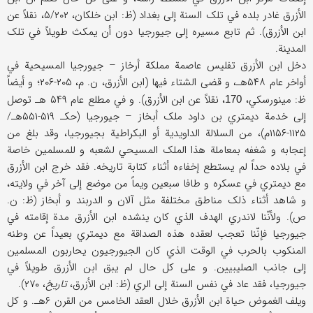
الأزرق غادر بلده في تلک السنة إلی بغداد (ظ: ابن خلکان، ۵/۲۰۲، نقلاً عن
ابن الأزرق). ثم تابع مسیره إلی جیورجیا دون أن یمکث طویلاً في تلک
المدینة.
دخل ابن الأزرق تفلیس عاصمة مملکة أرخاز – جیورجیا المسیحیة في
أواخر عام ۵۴۸هـ، و قضی الشتاء فیها (ابن الأزرق، ن. م، ۲۰۵-۲۰۶؛ و أیضاً
ظ: مینورسکي،
، نقلاً عن ابن الأزرق). و في مطلع عام ۵۴۹ هـ توصل
170
إلی خدمة دیمتري بن داود ملک أبخاز – جیورجیا (حکـ ۵۱۹-۵۵۱هـ/
۱۱۲۵-۱۱۵۶م)، من السلالة الداویدیة أو البکراطیة بجیورجیا، وقد بلغ من
إعجابه و شغفه بمعاملة هذا الملک المسیحي لشعبه و للمسلمین خاصة
في بلاده حداً لم یستطع إخفاءه أثناء کتابة تاریخه. فقد خرج ابن الأزرق
مع دیمتري في عسکره و طافا سبعین ویماً من موضع إلی آخر في ولایته،
و شاهد أثناء ذلک مناطق مختلفة مثل آلان و الدربند و أبخاز (ظ: ن.
ص). ولأنّنا لاندري الهدف الذي کان ینشده ابن الأزرق مدة إقامته في
جیورجیا فإنّنا تعجب لعقده هذه الصداقة مع دیمتري بعیداً عن وطنه
المنکوب بالحرب في الوقت الذي کان الجیورجیون یحاربون المسلمین
إلی جانب الصلیبیین. و علی کل حال لم یبق ابن الأزرق طویلاً في
جیورجیا، فقد عاد في نفس السنة إلی الري (ظ: ابن الأزرق،
تاریخ
، ۲۷۰).
ویلف الغموض حیاة ابن الأزرق خلال العقد الخامس من القرن ۶هـ. و کل