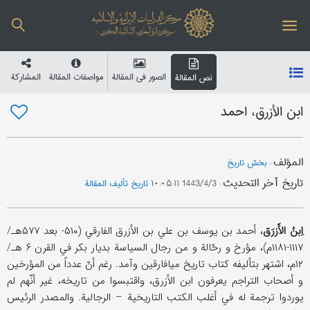
الصور في المقالة
مواصفات المقالة
المشارکة
نص المقالة
ابن الأزرق، احمد
المؤلف
:
بخش تاریخ
تاریخ آخر التحدیث
:
1443/4/3 ۱۰:۰۵:۱۱
تاریخ تألیف المقالة
اِبنُ الأَزرَق
، أحمد بن یوسف بن علي بن الأزرق الفارقي (۵۱۰- بعد ۵۷۷هـ/
۱۱۱۷-۱۱۸۱م)، مؤرخ و رحّالة و من رجال السیاسة بدیار بکر في القرن ۶ هـ/
۱۲م، اشتهر بتألیفه کتاب تاریخ میافارقین وآمد. رغم أنّ عدداً من المؤرخین
و أصحاب التراجم یعرفون ابن الأزرق، واقتبسوا من تاریخه، غیر أنّهم لم
یوردوا ترجمة له في أغلب الکتب التاریخیة – الرجالیة. والمصدر الرئیس