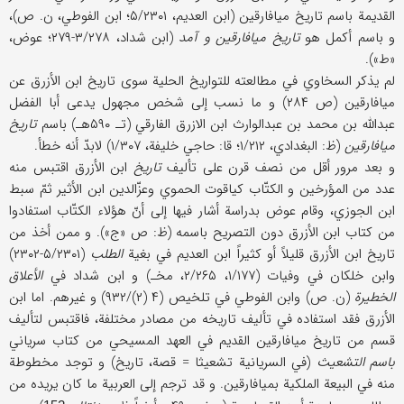
القدیمة باسم تاریخ میافارقین (ابن العدیم، ۵/۲۳۰۱؛ ابن الفوطي، ن. ص)،
و باسم أکمل هو
تاریخ میافارقین و آمد
(ابن شداد، ۳/۲۷۸-۲۷۹؛ عوض،
«ط»).
لم یذکر السخاوي في مطالعته للتواریخ الحلیة سوی تاریخ ابن الأزرق عن
میافارقین (ص ۲۸۴) و ما نسب إلی شخص مجهول یدعی أبا الفضل
عبدالله بن محمد بن عبدالوارث ابن الازرق الفارقي (تـ ۵۹۰هـ) باسم
تاریخ
میافارقین
(ظ: البغدادي، ۱/۲۱۲؛ قا: حاجي خلیفة، ۱/۳۰۷) لابدّ أنه خطأ.
و بعد مرور أقل من نصف قرن علی تألیف
تاریخ
ابن الأزرق اقتبس منه
عدد من المؤرخین و الکتّاب کیاقوت الحموي وعزّالدین ابن الأثیر ثمّ سبط
ابن الجوزي، وقام عوض بدراسة أشار فیها إلی أنّ هؤلاء الکتّاب استفادوا
من کتاب ابن الأزرق دون التصریح باسمه (ظ: ص «ج»). و ممن أخذ من
تاریخ ابن الأزرق قلیلاً أو کثیراً ابن العدیم في بغیة
الطلب
(۵/۲۳۰۱-۲۳۰۲)
وابن خلکان في وفیات (۱/۱۷۷، ۲/۲۶۵، مخـ) و ابن شداد في
الأعلاق
الخطیرة
(ن. ص) وابن الفوطي في تلخیص (۴ (۲)/۹۳۲) و غیرهم. اما ابن
الأزرق فقد استفاده في تألیف تاریخه من مصادر مختلفة، فاقتبس لتألیف
قسم من تاریخ میافارقین القدیم في العهد المسیحي من کتاب سریاني
باسم التشعیث
(في السریانیة تشعیثا = قصة، تاریخ) و توجد مخطوطة
منه في البیعة الملکیة بمیافارقین. و قد ترجم إلی العربیة ما کان یریده من