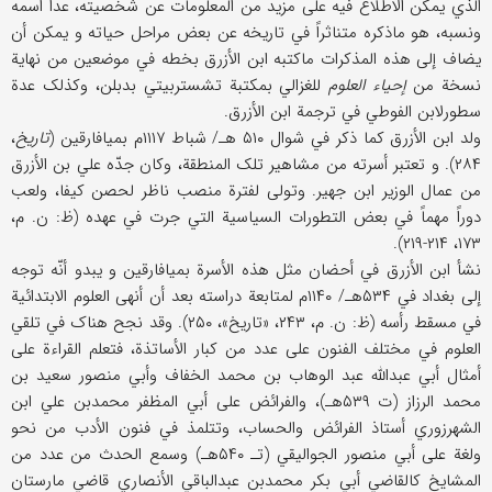
الذي یمکن الاطلاع فیه علی مزید من المعلومات عن شخصیته، عدا اسمه
ونسبه، هو ماذکره متناثراً في تاریخه عن بعض مراحل حیاته و یمکن أن
یضاف إلی هذه المذکرات ماکتبه ابن الأزرق بخطه في موضعین من نهایة
نسخة من
إحیاء العلوم
للغزالي بمکتبة تشستربیتي بدبلن، وکذلک عدة
سطورلابن الفوطي في ترجمة ابن الأزرق.
ولد ابن الأزرق کما ذکر في شوال ۵۱۰ هـ/ شباط ۱۱۱۷م بمیافارقین (
تاریخ
،
۲۸۴). و تعتبر أسرته من مشاهیر تلک المنطقة، وکان جدّه علي بن الأزرق
من عمال الوزیر ابن جهیر. وتولی لفترة منصب ناظر لحصن کیفا، ولعب
دوراً مهماً في بعض التطورات السیاسیة التي جرت في عهده (ظ: ن. م،
۱۷۳، ۲۱۴-۲۱۹).
نشأ ابن الأزرق في أحضان مثل هذه الأسرة بمیافارقین و یبدو أنّه توجه
إلی بغداد في ۵۳۴هـ/ ۱۱۴۰م لمتابعة دراسته بعد أن أنهی العلوم الابتدائیة
في مسقط رأسه (ظ: ن. م، ۲۴۳، «تاریخ»، ۲۵۰). وقد نجح هناک في تلقي
العلوم في مختلف الفنون علی عدد من کبار الأساتذة، فتعلم القراءة علی
أمثال أبي عبدالله عبد الوهاب بن محمد الخفاف وأبي منصور سعید بن
محمد الرزاز (ت ۵۳۹هـ)، والفرائض علی أبي المظفر محمدبن علي ابن
الشهرزوري أستاذ الفرائض والحساب، وتتلمذ في فنون الأدب من نحو
ولغة علی أبي منصور الجوالیقي (تـ ۵۴۰هـ) وسمع الحدث من عدد من
المشایخ کالقاضي أبي بکر محمدبن عبدالباقي الأنصاري قاضي مارستان