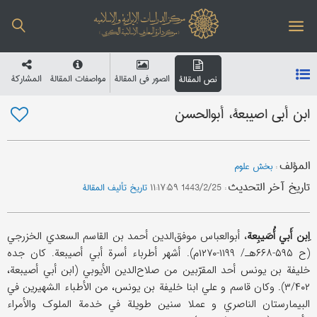
الصور في المقالة
مواصفات المقالة
المشارکة
نص المقالة
ابن أبی اصیبعة، أبوالحسن
المؤلف
:
بخش علوم
تاریخ آخر التحدیث
:
1443/2/25 ۱۱:۱۷:۵۹
تاریخ تألیف المقالة
اِبن أَبي أُصَیبِعة
، أبوالعباس موفق‌الدین أحمد بن القاسم السعدي الخزرجي
(ح ۵۹۵-۶۶۸هـ/ ۱۱۹۹-۱۲۷۰م). أشهر أطرباء أسرة أبي أصیبعة. کان جده
خلیفة بن یونس أحد المقرّبین من صلاح‌الدین الأیوبي (ابن أبي أصیبعة،
۳/۴۰۲). وکان قاسم و علي ابنا خلیفة بن یونس، من الأطباء الشهیرین في
البیمارستان الناصري و عملا سنین طویلة في خدمة الملوک والأمراء