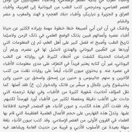
وأطباء العرب في بدایة العصر الإسلامي، والأطباء السریانیین في أوائل
العصر العباسي، ومترجمي کتب الطب من الیونانیة إلی العربیة، وأطباء
العراق و الجزیرة و دیاربکر، وأطباء «بلاد العجم» و الهند والمغرب و مصر
والشام.
ولاشک في أن ابن أبي أصیبعة خطا خطوة مهمة بإیراده الکثیر عن حیاة
أطباء عصره وأعمالهم فبین بذلک الوضع العلمي في ذلک الزمن ولاسیّما
تاریخ الطب وأصبح له فضل کبیر علی أهل العلم، ثم إن المعلومات التي
أوردها عن الطّبین الیوناني والهندي لامثیل لها في عصره، ورغم أن
الدراسات الحدیثة کشفت عن أخطاء کثیرظ في روایاته عن الطب
الیوناني، غیر أن کتابه یعتبر فریداً في التعرّف علی مدی معلومات الأطباء
في عصره عنه. و یحتوي
عیون الأنباء
أیضاً علی روایات نقلت من کتب
الآخرین و منهم جالینوس و حنین بن إسحق واسحق بن حنین وابن
بختیشوع وابن جُلجُل و مبشّر بن فاتک والدخوار (ن. ع) فقد أصلها. کما
نقل المؤلف أحادیث شفویة کثیرة من الأطباء، وفي نهایة ترجمته التي
جاءت علی الأغلب دقیقة ومفصلة لکثیر من الأطباء أورد فهرستاً لکتبهم.
وقد فقدت أکثر هذه الکتب، و
عیون الأنباء
هو المصدر الوحید لاطلاعنا
علیها. وتدلّ هذه الفهارس علی حجم الأعمال العلمیة العظیمة التي قام بها
العلماء في القرون الأولی من العصر الإسلامي. وقد کتب
عیون الأنباء
بلغة
سهلة بعیدة عن الأسلوب الأدبي و قریبة من حدیث العامة ویشاهد فیه