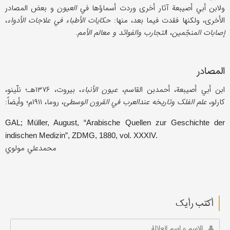
ولابن أبي أصیبعة آثار أخری وردت أسماؤها في
العیون
و بعض المصادر
الأخری، ولکنها فقدت فیما بعد، منها:
حکایات الأطباء في علاجات الأدواء
،
إصابات المنجّمین
، ا
لتجارب والفوائد و معالم الأمم
.
المصادر
ابن أبي أصیبعة، أحمدبن القاسم،
عیون الأنباء
، بیروت، ۱۳۷۶هـ؛ نلّینو،
کارلو،
علم الفلک وتاریخه عندالعرب في القرون الوسطی
، روما، ۱۹۱۱م؛ وأیضاً:
GAL; Müller, August, “Arabische Quellen zur Geschichte der
indischen Medizin”, ZDMG, 1880, vol. XXXIV.
محمدعلي مولوي
أکتب رأیك