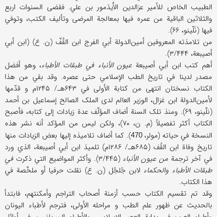
الطبیب الخاص للأمیر عزالدین الأَیدَمور بن علي. فقضی السنوات اربع
والثلاثین الباقیة من عمره فیها بمعالجة المرضی وتألیف الکتب، وتوفي
فیها (نَلّینو، ۶۶).
من تلامذته المعروفین أمین‌الدولة أبي الفرج ابن القُفّ (ن. ع) (ابن أبي
أصیبعة، ۳/۴۴۴).
أهم کتب ابن أبي أصیبعة
عیون الأنباء في طبقات الأطباء
، وهو أفضل
مصدر لدینا في تاریخ الطب الإسلامي حتی عصره. وقد بقي من هذا
الکتاب نسختان انتهی من کتابة الأولی في ۶۴۳هـ/ ۱۲۴۵م و قدّمها
لأمین‌الدولة ابن غزال، الوزیر العالم لدی الملک الصالح إسماعیل بن أحمد
(نلّینو، ۶۹). ومنذ تلک السنة أضاف المؤلّف عدة زیادات إلی کتابه، فأصبح
الکتاب أکثر تفصیلاً (م. ن، ۷۰)، ولکن لیس من المؤکد أنه نشر هذه
النسخة في حیاته (مولر،
). کما أضاف تلامیذه إلیها بعض الزیادات منها
470
تاریخ وفاة ابن القُف (۶۸۵هـ/ ۱۲۸۶م) تلمیذ ابن أبي أصیبعة، الذي ورد
في آخر ترجمة
من عیون الأنباء
(۳/۴۴۵). وأکثر المواضیع التي ذکرت
في
طبقات الأطباء والحکماء
لابن جُلجُل (ن. ع) نقلت حرفیا أو ملخّصة في
هذا الکتاب.
وقد تم تقسیم الکتاب حسب أزمنة أصحاب التراجم وأمکنتهم، فابتدأ
بالحدیث عن ظهور علم الطب و مراحله الأولی، فترجم لأطباء الیونان