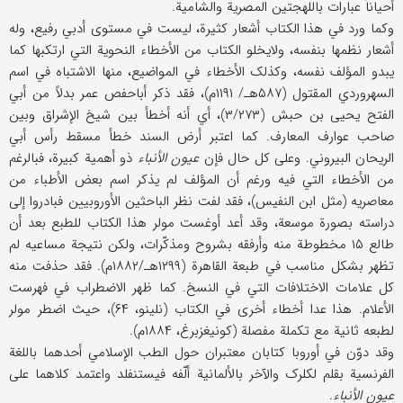
أحیاناً عبارات باللهجتین المصریة والشامیة.
وکما ورد في هذا الکتاب أشعار کثیرة، لیست في مستوی أدبي رفیع، وله
أشعار نظمها بنفسه، ولایخلو الکتاب من الأخطاء النحویة التي ارتکبها کما
یبدو المؤلف نفسه، وکذلک الأخطاء في المواضیع، منها الاشتباه في اسم
السهروردي المقتول (۵۸۷هـ/ ۱۱۹۱م)، فقد ذکر أباحفص عمر بدلاً من أبي
الفتح یحیی بن حبش (۳/۲۷۳)، أي أنه أخطأ بین شیخ الإشراق وبین
صاحب عوارف المعارف. کما اعتبر أرض السند خطأ مسقط رأس أبي
الریحان البیروني. وعلی کل حال فإن
عیون الأنباء
ذو أهمیة کبیرة، فبالرغم
من الأخطاء التي فیه ورغم أن المؤلف لم یذکر اسم بعض الأطباء من
معاصریه (مثل ابن النفیس)، فقد لفت نظر الباحثین الأوروبیین فبادروا إلی
دراسته بصورة موسعة، وقد أعد أوغست مولر هذا الکتاب للطبع بعد أن
طالع ۱۵ مخطوطة منه وأرفقه بشروح ومذکّرات، ولکن نتیجة مساعیه لم
تظهر بشکل مناسب في طبعة القاهرة (۱۲۹۹هـ/۱۸۸۲م). فقد حذفت منه
کل علامات الاختلافات التي في النسخ. کما ظهر الاضطراب في فهرست
الأعلام. هذا عدا أخطاء أخری في الکتاب (نلینو، ۶۴)، حیث اضطر مولر
لطبعه ثانیة مع تکملة مفصلة (کونیغزبرغ، ۱۸۸۴م).
وقد دوّن في أوروبا کتابان معتبران حول الطب الإسلامي أحدهما باللغة
الفرنسیة بقلم لکلرک والآخر بالألمانیة ألّفه فیستنفلد واعتمد کلاهما علی
عیون الأنباء
.