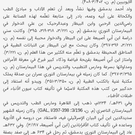
الأیوبیین (م. ن، ۳/۴۰۲-۴۰۸).
ولد أحمد بدمشق وفیها نشأ، وبعد أن تعلم الآداب و مبادئ الطب
والکحالة علی أبیه وعمه، بادر إلی متابعة تعلّمه لهذه الصناعة علی
رضي‌الدین الرحبي وابن البیطار وعبدالرحیک بن علي الدخوار في
البیمارستان النوري بدمشق (م. ن، ۳/۲۲۱، ۳۱۸-۳۱۹، ۳۹۵). وکانت سني
دراسة ابن أبي أصیبعة علی ابن البیطار والدخوار محببة إلی نفسه (م. ن،
۳/۲۲۱، ۳۹۶-۳۹۷). وکان یبحث مع ابن البیطار عن النباتات الطبیة في
المناطق المحیطة بدمشق و تعلّم منه الکثیر من هذا العلم (م. ن، ۳/۲۲۱).
وامتاز ابن أبي أصیبعة بقریحة فیاضة وذکاء کبیر فبرع في معرفة الأمراض
ومداواتها بسرعة ومارس التطبیب والتدریس في هذا البیمارستان (م. ن،
۳/۳۹۵-۳۹۷). کما کان زمیله في بیمارستان النوري عمران بن صدقة یملک
مکتبة غنیة بالکتب الطبیة (م. ن، ۳/۳۵۰-۳۵۱). ویبدو أنه استفاد إلی
حدکبیر من کتب هذه المکتبة لاسیّما في تألیفه کتاب
عیون الأنباء في
طبقات الأطباء
.
وفي ۶۳۱هـ/ ۱۲۳۴م، ذهب إلی القاهرة ومارس الطب والتدریس في
البیمارستان الناصري (م. ن،
). وکان زمیله الشهیر
3/196؛ GAL, I/397-398
سدید‌الدین ابن أبي البیان الإسرائیلي فیه، فاستفاد من دروسه في الأدویة
وساعده في تألیف کتاب
الأقراباذین
(ابن أبي أصیبعة، ۳/۱۹۷). وفي ۶۳۲هـ
عاد إلی البیمارستان النوري بدمشق، ثم رحل في ۶۳۴ هـ إلی صفد بصفة