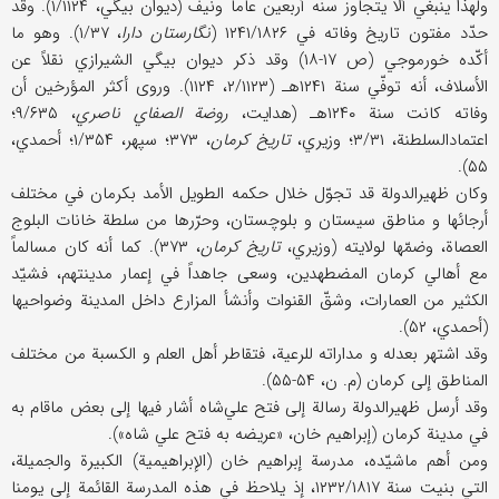
ولهذا ینبغي ألّا یتجاوز سنّه أربعین عاماً ونیف (دیوان بیگي، ۱/۱۱۲۴). وقد
حدّد مفتون تاریخ وفاته في ۱۲۴۱/۱۸۲۶ (
نگارستان دارا
، ۱/۳۷). وهو ما
أکّده خورموجي (ص ۱۷-۱۸) وقد ذکر دیوان بیگي الشیرازي نقلاً عن
الأسلاف، أنه توفّي سنة ۱۲۴۱هـ (۲/۱۱۲۳، ۱۱۲۴). وروی أکثر المؤرخین أن
وفاته کانت سنة ۱۲۴۰هـ (هدایت،
روضة الصفاي ناصري
، ۹/۶۳۵؛
اعتمادالسلطنة، ۳/۳۱؛ وزیري،
تاریخ کرمان
، ۳۷۳؛ سپهر، ۱/۳۵۴؛ أحمدي،
۵۵).
وکان ظهیرالدولة قد تجوّل خلال حکمه الطویل الأمد بکرمان في مختلف
أرجائها و مناطق سیستان و بلوچستان، وحرّرها من سلطة خانات البلوج
العصاة، وضمّها لولایته (وزیري،
تاریخ کرمان
، ۳۷۳). کما أنه کان مسالماً
مع أهالي کرمان المضطهدین، وسعی جاهداً في إعمار مدینتهم، فشیّد
الکثیر من العمارات، وشقّ القنوات وأنشأ المزارع داخل المدینة وضواحیها
(أحمدي، ۵۲).
وقد اشتهر بعدله و مداراته للرعیة، فتقاطر أهل العلم و الکسبة من مختلف
المناطق إلی کرمان (م. ن، ۵۴-۵۵).
وقد أرسل ظهیرالدولة رسالة إلی فتح علي‌شاه أشار فیها إلی بعض ماقام به
في مدینة کرمان (إبراهیم خان، «عریضه به فتح علي شاه»).
ومن أهم ماشیّده، مدرسة إبراهیم خان (الإبراهیمیة) الکبیرة والجمیلة،
التي بنیت سنة ۱۲۳۲/۱۸۱۷، إذ یلاحظ في هذه المدرسة القائمة إلی یومنا