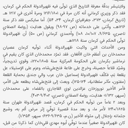
ولایتیسّر بدقّة معرفة التاریخ الذي تولّی فیه ظهیرالدولة الحکم في کرمان،
فقد ذکر وزیري کرماني أنه کان مرة في ۱۲۱۶/۱۸۰۱ ومرة أخری في ۱۲۱۷ هـ
(
تاریخ کرمان
، ۳۷۳، جغرافیاي کرمان، ۳۴، ۵۴). أما سایکس فقد ذکر سنة
۱۲۱۶هـ، وأثنی علی خدماته (ص ۹۷-۹۸) ویقول هدایت (
روضة الصفاي
ناصري،
۹/۶۳۵، ۱۰/۱۰۷، ۱۰۸) وأحمدي کرماني (ص ۵۰) أن ظهیرالدولة
تولّی الحکم في کرمان سنة ۱۲۱۸هـ.
ومن الأحداث التي واکبت ظهیرالدولة أثناء تولّیه کرمان عصیان
محمدخان بن أعظم خان الأفغان. فقد تمرّد محمدخان الذي کان یقیم في
نرماشیر بکرمان علی الحکومة المرکزیة سنة ۱۲۲۰/۱۸۰۵، وقوي تدریجیاً،
وشیّد قلاعاً حصینة، وخرج علی طاعة فتح‌علي‌شاه، وعزم علی الإستیلاء عل
یقلعة بَم، فکلّف ظهیرالدولة إسماعیل خان عرب والي جندق بحمایة القلعة
(مفتون،
مآثر سلطانیة
، ۱۲۴-۱۲۵)، وبعث إلی فتح‌علي‌شاه یطلعه علی الأمر،
فأمر الأخیر نوروزخان عزالدین لوي القاجاري بالقضاء علی محمدخان
(سپهر، ۱/۱۳۲؛ هدایت،
روضة الصفاي ناصري
، ۹/۴۰۲-۴۰۳).
وبعد ۲ عاماً من تولّیه الحکم في کرمان، قصد ظهیرالدولة طهران سنة
۱۲۴۰/۱۸۲۵ لأمر ما، و بعد مدة قصیرة توفّي إثر مرض ألم به، وشیع
جثمانه بإجلال إلی مثواه الأخیر (ن.م، ۹/۶۳۵-۶۳۶؛ سپهر، ۱/۳۵۴).
کان ظهیرالدولة صغیراً عندما توفّي أبوه مهدي قلي‌خان کما ذکرنا من قبل،