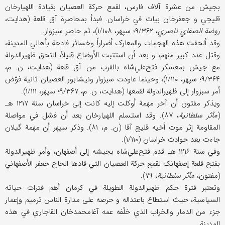
بجیش من عشرة آلاف فارس، لقمع حرکة العصیان بقیادة اللهیارخان
قلیجي و جعفرخان بیات في خراسان. فبدأ بمحاصرة آق قلعة (هدایت،
روضة الصفاي ناصري
، ۹/۳۶۲؛ سپهر، ۱/۱۰۸)، ثم حاصر سبزوار.
وقد ألحقت هذه الهجمات والمعارک أضراراً وخسائر فادحة بأهالي المدینة،
وقتل عدد کبیر منهم، و بعد أن استتبت الأوضاع قلیلاً، التحق ظهیرالدولة
مع جیش بمعسکر فتح‌علي‌شاه بالقرب من آق قلعة (هدایت، ن. م،
۹/۳۶۴؛ سپهر، ۱/۱۱۰)، وحینما عاودت سبزوار ونیشابور العصیان ثانیة فوّض
أمر سبزوار إلی ظهیر‌الدولة لقمعها (هدایت، ن. م، ۹/۳۶۷؛ سپهر، ۱/۱۱۱).
ویذکر مفتون أن آخر مهمة أوکلت إلیه کانت إلی خراسان سنة ۱۲۱۷ هـ
(
مآثر سلطانیة
، ۸۷). وقد استسلم اللهیارخان بعد أن فشل في مواصلة
المقاومة إثر موت أخیه قلیج آقا (ن. م، ۸۱). وذکر سپهر أن مهمة گیلان
جاءت بعد حوادث خراسان (۱/۱۱۰).
وفي سنة ۱۲۱۶ هـ قدم فتح‌علي‌شاه بجیشه إلی أصفهان، وأمر ظهیرالدولة
بفتح قلعة إصفهانک لقمع حرکة العصیان التي قادها الحاج جعفر الأصفهاني
(مفتون،
مآثر سلطانیة
، ۷۹).
وتعتبر فترة حکم ظهیرالدولة الطویلة في کرمان أهم فترات حیاته
السیاسیة، حیث استطاع باعتداله و حرصه علی مدارة الناس ترمیم وإعمار
جزء من الدمار والخراب الذي خلّفه عمه آغامحمدخان القاجاري في هذه
المدینة.