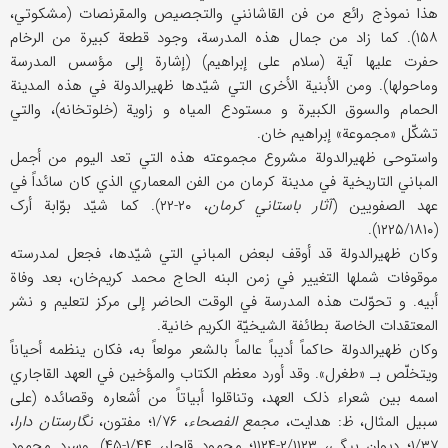
هذا نموذج رائع من فن القاشانني والتجصیص والمقرنصات (مشکوتي،
۱۵۸). کما زاد من جمال هذه المدرسة، وجود قطعة کبیرة من الرخام
حفرت علیها آیة (سلام علی إبراهیم) (إشارة إلی مؤسس المدرسة
وماحولها). ومن الأبنیة الأخری التي شیّدها ظهیرالدولة في هذه المدینة
الحمام والسوق الکبیرة و مستودع المیاه و زاویة (خلوتخانه)، والتي
تشکّل «مجموعة» إبراهیم خان.
واستوحی ظهیرالدولة مشروع مجموعته هذه التي تعد الیوم من أجمل
المباني التاریخیة في مدینة کرمان من الفن المعماري الذي کان سائداً في
عهد الصفویین (
آثار باستاني کرمان
، ۲۰-۲۲). کما شیّد بوّابة أرک
(۱۲۲۵/۱۸۱۰).
وکان ظهیرالدولة قد أوقف لبعض المباني التي شیّدها، فجعل لمدرسته
موقوفات شملها التغییر في زمن البنه الحاج محمد کریم‌خان، بعد وفاة
أبیه. و تحوّلت هذه المدرسة في الوقت الحاضر إلی مرکز لتعلیم و نشر
المعتقدات الخاصة بطائفة الشیخیّة الکریم خانیة.
وکان ظهیرالدولة حاکماً أدیباً عالماً بالشعر مولعاً به، فکان ینظمه أحیاناً
ویتخلّص بـ «طغرل». وقد أورد معظم الکتاب والمؤخین في العهد القاجاري
اسمه بین شعراء ذلک العهد، وتناقلوا أبیاتاً من أشعاره وقصائده (علی
سبیل المثال، ظ: هدایت،
مجمع الفصحاء
، ۱/۷۶؛ مفتون،
نگارستان دارا
،
۱/۳۷؛ دیوان بیگي، ۲/۱۱۲۳-۱۱۲۴؛ محمود قاجار، ۱/۴۴-۴۵). وسرد محمود