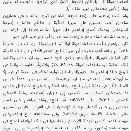
اعتضادالدولة إلی باباخان (فتح‌علي‌شاه)، الذي تزوّجها، فأنجبت له بنتین
وولد (الأمیر محمدقلي میرزا ملک آرا).
ولمّا شب إبراهیم خان زوّجه فتح‌علي‌شاه من کبری بناته، و هي همایون
سلطان أخت حسین علي میرزا الملقّبة بـ «خانُمِ خانمان» [سیدة
السیدات]، وبذلک أصبح إبراهیم خان صهراً للشاه، إضافة إلی کونه ابن
زوجته، فشمله الشاه برعایته واهتمامه، حتی لقّب بإبراهیم خان عمو.
کان إبراهیم یلقّب باعتضاد‌الدولة أولاً ثم ظهیرالدولة، وبذلک نال احتراماً
خاصاً لم یبلغه أحد، بحیث أن میرزا شفیع الصدر الأعظم في تلک الفترة،
کان لایقابل ظهیرالدولة إلّا وهو یرتدي الزيّ الرسمي ویتقیّد بآداب وتقالید
تلک الحقبة الزمنیة (عضدالدولة، ۲۸، ۴۸، ۷۸). ولاتتوفّر معلومات وافیة عن
تاریخ حیاة إبراهیم خان ظهیر‌الدولة قبل تولّیه الحکم في مدینة کرمان، إلّا
ما أوردته بعض المصادر، منها أن ابراهیم‌خان و عباس میرزا عدداً آخر من
الأمراء کلّفوا في بدایة تولّي فتح‌علي‌شاه الحکم، بالخروج لاستقبال جثمان
آغامحمدخان المنقول من تفلیس إلی طهران (هدایت،
روضة الصفاي
ناصري
، ۹/۳۱۶). وفي ۱۲۱۴/۱۷۹۹ أمر فتح‌علي‌شاه إبراهیم خان فسار
بجیش إلی چمن گندمان لإخماد الإضطرابات في العراق و فارس (مفتون،
مآثر سلطانیة
، ۴۹-۵۰؛ سپهر، ۱/۱۰۱-۱۰۲). وفي ۱۲۱۵/۱۸۰۰ تابع إبراهیم‌خان
مهمته فقصد گیلان لتهدئة الأوضاع و تطبیعها في تلک الولایة، فنجح في
مهمته هذه (مفتون، ن. م، ۶۹) و بعد فترة توجّه إبراهیم خان إلی سبزوار