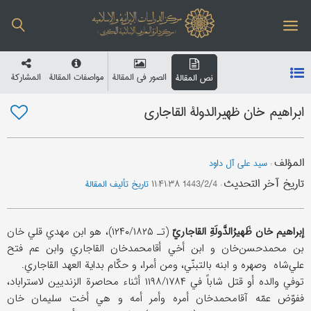
الصور في المقالة
مواصفات المقالة
المشارکة
نص المقالة
ابراهیم خان ظهیرالدولة القاجاري
المؤلف
:
سید علي آل داود
تاریخ آخر التحدیث
:
1443/2/4 ۱۱:۴۱:۳۸
تاریخ تألیف المقالة
إبراهیم خان ظَهیرُالدَّولَةِ القاجاريّ
(تـ ۱۲۴۰/۱۸۲۵)، هو ابن مهدي قلي خان
بن محمدحسن‌خان و ابن أخي أقامحمدخان القاجاري وابن عم فتح
علي‌شاه وصهره و ابنه بالتبنّي، ومن أمرا، و حکّام بدایة العهد القاجاري.
توفي والده أو قتل شاباً في ۱۱۹۸/۱۷۸۴ أثناء محاصرة الزندیین لاستراباد،
ففوّض عمّه آقامحمدخان أمره وأمر أمه و هي أخت سلیمان خان