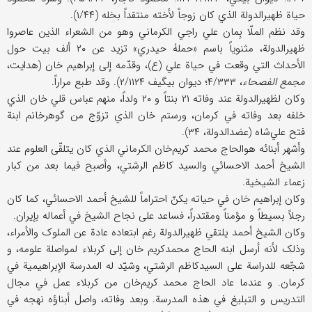
حیاة ظهیرالدولة الذي کان زوجاً لأخته منتقداً بخله (۱/۴۴).
وقد نظم الملّا بِمان علي راجي الکرماني وهو من الشعراء الذین عاصروا
ظهیرالدولة، مثنویاً باسم «حملۀ حیدري» تزید عن ۲۰ ألف بیت حول
الأحداث التي وقعت في حیاة علي (ع)، وقدّمه إلی إبراهیم خان (هدایت،
مجمع الفصحاء
، ۴/۳۳۳؛ دیوان بیگيف ۲/۱۱۲۴). وقد طبع مراراً.
وکان لظهیرالدولة عند وفاته ۲۱ بنتاً و ۲۰ ولداً، منهم عباس قلي خان الذي
خلفه بعد وفاته في کرمان، ورستم خان الذي تزوّج من گوهرخانم ابنة
فتح علي‌شاه (عضدالدولة، ۳۴).
وأشهر أبنائه هوالحاج محمد کریم‌خان الکرماني الذي کان یتلقّی العلوم عند
الشیخ أحمد الاحسائي والسید کاظم الرشتي، وأصبح فیما بعد من کبار
زعماء الشیخیة.
وکان إبراهیم خان في حیاته یکنّ احتراماً للشیخ أحمد الاحسائي، کما کان
رجلاً بسیطاً و مؤمناً ومقتدراً، فساعد علی نجاح الشیخ في أعماله بإیران.
وکان الشیخ أحمد یلتقي ظهیرالدولة رغم ابتعاده عادة عن الملوک والأمراء،
وذلک لأنه أرسل ابنه الحاج محمدکریم خان إلی کربلاء لمواصلة علومه، و
شجّعه للدراسة علی السیدکاظم الرشتي، وشیّد له المدرسة الإبراهیمیة في
کرمان. و عندما عاد الحاج محمد کریم‌خان من کربلاء عمل في مجال
التدریس و التبلیغ في هذه المدرسة. وبعد وفاته، واصل أبناؤه نهجه في