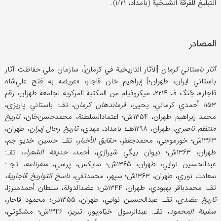
التبلیغ للفرقة الشیخیة (بامداد، ۱/۲۱).
المصادر
آثار باستاني کرمان
[الآثار التاریخیة في کرمان]، سازمان ملي حفاظت آثار
باستاني ایران، طهران؛] إبراهیم خان قاجار، «عریضه به فتح علي‌شاه
قاجار»، جُنگ ف ۲۲۱۴، میکروفیلم من المکتبة المرکزیة لجامعة طهران، رقم
۱۵۳؛ أحمدي کرماني، یحیی،
فرماندهان کرمان
، تقـ: باستاني پاریزي،
محمد إبراهیم طهران، ۱۳۵۴ش؛ اعتمادالسلطنة، محمدحسن‌خان،
تاریخ
منتظم ناصري
، طهران، ۱۲۹۸هـ؛ بامداد، مهدي،
تاریخ رجال إیران
، طهران،
۱۳۶۳ش؛ خورموجي، محمدجعفر،
حقایق الأخبار
، تقـ: حسین خدیو جم،
طهران، ۱۳۶۳ش؛ دیوان بیگي شیرازي، أحمد،
حدیقة الشعراء
، تقـ:
عبدالحسین نوایي، طهران، ۱۳۶۵ش؛ سایکس، پرسي،
سفرنامه،
تجـ:
سعادت نوري، طهران، ۱۳۶۳ش؛ سپهر، محمدتقي،
ناسخ التواریخ قاجاریة،
تقـ: محمدباقر بهبودي، طهران، ۱۳۴۴ش؛ عضدالدولة، سلطان أحمدمیرزا،
تاریخ عضدي
، تقـ: عبدالحسین نوایي، طهران، ۱۳۵۵ش؛ محمود قاجار،
سفینة المحمود
، تقـ: عبدالرسول خیّام‌پور، تبریز، ۱۳۴۶ش؛ مشکوتي،