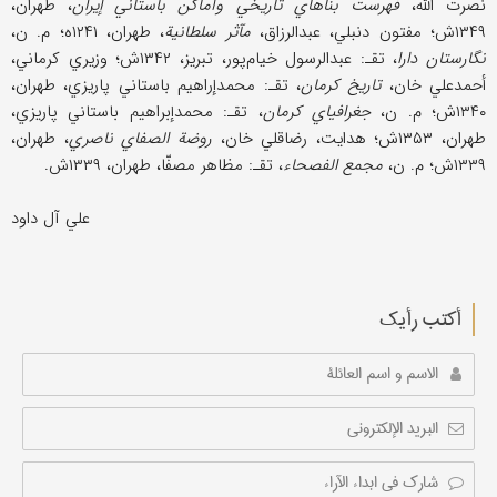
نصرت الله،
فهرست بناهاي تاریخي وأماکن باستاني إیران
، طهران،
۱۳۴۹ش؛ مفتون دنبلي، عبدالرزاق،
مآثر سلطانیة
، طهران، ۱۲۴۱ه؛ م. ن،
نگارستان دارا
، تقـ: عبدالرسول خیام‌پور، تبریز، ۱۳۴۲ش؛ وزیري کرماني،
أحمدعلي خان،
تاریخ کرمان
، تقـ: محمدإراهیم باستاني پاریزي، طهران،
۱۳۴۰ش؛ م. ن،
جغرافیاي کرمان
، تقـ: محمدإبراهیم باستاني پاریزي،
طهران، ۱۳۵۳ش؛ هدایت، رضاقلي خان،
روضة الصفاي ناصري
، طهران،
۱۳۳۹ش؛ م. ن،
مجمع الفصحاء
، تقـ: مظاهر مصفّا، طهران، ۱۳۳۹ش.
علي آل داود
أکتب رأیك