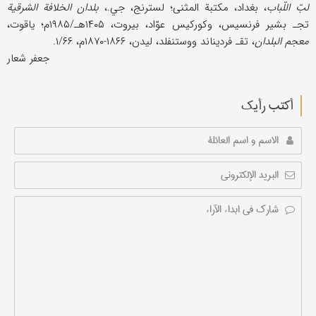
لبّ اللّباب
، بغداد، مکتبة المثنی؛ لسترنج، جي.،
بلدان الخلافة الشرقیة
تجـ بشیر فرنسیس، وکورکیس عوّاد، بیروت، ۱۴۰۵هـ/۱۹۸۵م؛ یاقوت،
معجم البلدان
، تقـ فردیناند ووستنفلد، لیدن، ۱۸۶۶-۱۸۷۰م، ۱/۶۶.
جعفر شعار
أکتب رأیك