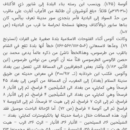
ألوسة (۱/۶۵). وینسب ابن رسته بناء البلدة إلی شابور ذي الأکتاف
(۳۱۰-۳۷۹م) قائلاً: «بلغ أنوشروان أن طائفة من الأعراب أغارت علی ماقرب
من حدّ السواد إلی البادیة فأمر بتجدی سور مدینة تعرف ببآلُس، کان
بناها سابور ذوالأکتاف وجعلها مَسلحة لحراسة ما قرب من البادیة» (ص
۱۰۷).
وکانت آلوس أثناء الفتوحات الاسلامیة بلدة صغیرة علی الفرات (لسترنج
۸۹). وعدّها لاسمعاني (۵۰۶-۵۶۲/۱۱۱۲-۱۱۶۲) خطأ أنها بلدة تقع في الشام
بالقرب من طرسوس، وهذاالخطأ ناشئ من ذکره عالماً یدعی محمد بن
حصن الآلوسي الطرسوسي ظنّاً منه أن آلوس من نواحي طرسوس (ابن
الأثیر، ۱/۸۳). وأشار بعض الجغرافیین الی المسافة التي تفصل بین بغداد
وآلوس. فکتب ابن خرداذبه (تـ ۳۰۰/۹۱۲) في معرض حدیثه عن طریق
مدینة السلام (بغداد) إلی المغرب، أن المسافة من آلوس إلی بغداد ۴۵
فرسخاً وهي کمایلي، من بغداد الی السَّیلَحِین ۴ فراسخ، ثم إلی الأنبار ۸
فرسخاً وهي کمایلي، من بغداد الی السَّیلَحِین ۴ فراسخ، ثم إلی الأنبار ۸
فراسخ، ثم إلی الربّ ۷ فراسخ، ثم إلی هیت ۱۲ فرسخاً، ثم إلی الناووسة ۷
فراسخ ثم الی آلوسة ۷ فراسخ (ص ۷۲). أما الرّحالة الباحث موسیل فقد
أورد هذه المسافات خلال دراسة حدیثة لها بالکیلومترات کمایلي: بغداد –
السَیلَحین ۲۶، السیلحین – الأنبار ۳۶، الأنبار – الربّ ۳۶، الرب – هیت
۵۲، هیت – الناووسة ۳۵، الناووسة – آلوس ۲۸، حیث یبلغ مجموعها ۲۱۳