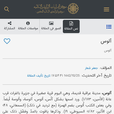
الصور في المقالة
مواصفات المقالة
المشارکة
نص المقالة
آلوس
آلوس
المؤلف
:
جعفر شعار
تاریخ آخر التحدیث
:
1442/10/25 ۱۷:۵۴:۴۱
تاریخ تألیف المقالة
آلوس،
مدینة عراقیة قدیمة، وهي الیوم قریة صغیرة في جزیرة بالفرات قرب
عانة (الأمین، ۱/۱۷۳). ورد اسمها بشکل آلُس، ألوس، آلوسة، وألوسة أیضاً.
وفي بعض الکتب أُلوس بضم الهمزة (مع تردید في ذلک) (السمعاني، ۴۸؛
ابن الأثیر، ۱/۸۲؛ السیوطي، ۱۹). وذکرها یاقوت بالمدّ وفضّل ذلک علی