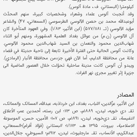
کیلومترا (البستاني. ف.، مادة آلوس).
وقد أنجبت آلوس علماء وشعراء وشخصیات کبیرة، منهم المحدّث
أبوعبدالله محمد بن حصن الآلوسي الطرسوسي (السمعاني، ۴۷) والشاعر
مؤید الآلوسي (تـ ۵۷۷/۱۱۸۱) (ابن الأثیر، ۱/۸۳). وفي العهود المتأخرة کان
آل الآلوسي (ن.م) من عوائل بغداد العلمیة المشهورة، ومنهم أبو الثناء
شهاب‌الدین محمود والنعمان بن السید شهاب‌الدین محمود الآلوسي.
وکانت آلوس الحالیة حتی الفترة الأخیرة تابعة إلی ناحیة حدیثة في قضاء
عانة من محافظة الدلیم، أما الآن فهي جزءمن محافظة الأنبار (الرمادي).
ویبدو أن آلوس کانت مدینة ساحلیة تحوّلت خلال العصور الماضیة الی
جزیرة إثر تغییر مجری نهر الفرات.
المصادر
ابن الأثیر، عزّالدین،
اللباب
، بغداد، ابن خرداذبه، عبدالله،
المسالک والممالک
،
تقـ دي خویه، لیدن، ۱۸۸۹م، ص ۷۳؛ ابن رسته، أحمدبن عمر،
الأعلاق
النفیسة
، تقـ دي‌خویه، لیدن، ۱۸۹۱م، ص ۱۰۷؛ الأمین، حسن،
الموسوعة
الاسلامیة
، بیروت، ۱۳۹۵ هـ، ۱/۱۷۳؛
البستاني
(فؤاد أفرام)؛السمعاني،
عبدالکریم،
الأنساب
، تقـ مارجلیوث، لیدن، ۱۹۱۲م؛ السیوطي، جلال‌الدین،