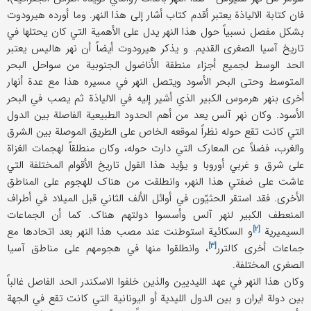
فان کتابة الالیاذة یعتبر أقدم کتاب أشار إلی هذا النهر. وما أورده هیرودوت
بشکل مفصل نسبیاً حول هذا النهر یدل علی الأهمیة التي کان یحتلها في
تاریخ آسیا الصغری القدیم. و یذکر هیرودوت أیضاً أن نهر هالیس یعتبر
الحد الوسط لجمیع أجزاء منطقة الأناضول الجنوبیة من سواحل البحر
المتوسط وحتی البحر الأسود ویتصل النهر في مسیره هذا مع عدة أنهار
أخری بنهر هرموس الکبیر الذي أشیر إلیه في الالیاذة ثم یصب في البحر
الأسود. وکان نهر آلس یعد من أهم الحدود الطبیعیة الفاصلة بین الدول
التي کانت تقع حوله نظراً لموقعه الخاص علی الطریق الموصلة بین الشرق
والغرب، فضلاً عن المعارک التي دارت حوله، وکان منطلقاً لهجمات الغزاة
علی شرق و غربي أوروبا و یؤید هذا القول تاریخ الأقوام المختلفة التي
عاشت علی ضفتي هذا النهر، وانطلقت من هناک للهجوم علی المناطق
الأخری. فقد استقر الحثیّون في أوائل الألف الثاني قبل المیلاد في أطراف
المنعطف الکبیر لنهر آلس وأسسوا دولتهم هناک. کما أن الجماعات
[۲]
السیمیریة
و السکائیة استوطنت عند مصب هذا النهر بعد اتحادها مع
[۳]
جماعات أخری
کالترر
، وانطلقوا منها في هجومهم علی مناطق آسیا
الصغری المختلفة.
وکان هذا النهر في عهد اللیدیین والذین خلفوا الاسکندر الحد الفاصل غالباً
بین دولة ایران و بین الدول اللیدیة أو الیونانیة التي کانت تقع في الجهة