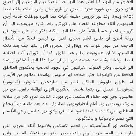
الأخری من النهر، کنا اعتبر هذا النهر حداً فاصلاً بین الدولتین إثر الصلح
الذي جری بین هووخشتره المیدي بن فرورتیش وبین آلیات ملک لیدیا
(۵۸۵ ق.م). وقد عبر کرزوس خلیفة آلیات هذا النهر، ووطئت قدمه أرض
المیدیین أثناء محاولته القضاء علی کورش. رغم إشارة هیرودوت الی أن
کرزوس اجتاز جسراً قائماً علی هذا النهر ولکنه یذکر بناء علی ماورد في
روایة أخری أن طالی قسّم مجری النهر الی فرعین للحدّ من الأخطار
الناجمة من عبور القوات له، ویقال إن المجری الأول للنهر جفّ بعد ذلک
التقسیم، إلا أن هیرودوت ینفي هذا القول. کما أن کورش أثناء احتلاله
لیدیا، وخشایارشاه عند هجمه علی الیونان عبرا هذا النهر أیضاض ووصلا
الی فریجیا. وکان الملوک الایرانیون في العهود الماضیة یحکمون المناطق
الواقعة من کاپادوکیا حتی ضفاف نهر هالیس بواسطة عمالهم من الأرمن.
أما طریق داریوش الملکي فیمر من ساردحتی الشوش (السوس)
عبرفریجیا، لیصل الی پتریا عاصمة الحثّیین الاولی الواقعة بالقرب من نهر
هالیس. وفي عهد خلفاء الاسکندر، فإن مهرداد الثالث الذي کان من سلالة
ملوک پونتوس وفر أمام آنطیغونوس المقدوني عاد بعد مقتله وبدأ یحکم
المناطق التي کانت خاضعة لنفوذ آبائه في وادي نهر هالیس وهي الأقسام
التي تضم کاپادوکیا و پافلاگونیا.
واحتفظ نهر آلسبأهمیته في العصر الاسلامي ولاسیما أثناء الحروب التي
دارت بین المسلمین والروم والصلیبیین. یبدو من قصائد المتنبي وأبي