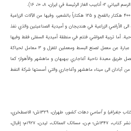
م البیاني ۲؛ أنابیب الغاز الرئیسة في ایران، ۸، ۱۰، ۱۶).
ویزرع من ۸۴۹ هکتاراً من الأراضي الصالحة للزراعة الدیمیة والواقعة کلها في قریة أمیدیة السفلی ۴۰۰ هکتار بالقمح و ۱۲۵ هکتاراً بالشعیر، وفیها من الآلات الزراعیة
لی الأراضي الزراعیة في هندیجان و أمیدیة الصناعیتین والذي نفذ
احیة. أما تربیة المواشي فتتم في منطقة أمیدیة السفلی فقط وفیها
حوالي: ۳۳۱ رأساً من البقر و العجول و ۱۸۰۰ خروفاً و نعجة و ۱۰۰۹ من الماعر. وصناعاتها الیدویة عبارة عن معمل لصنع البسط ومعملین للغزل و ۳ معامل لحیاکة
۴/۷، ۷۲؛ الفریق الجغرافي لمکتب الدراسات، ۲۳). تصل طریق معبدة ناحیة آغاجاري ببهبهان و ماهشهر والأهواز؛ کما
 من آبادان الی میناء ماهشهر وآغاجاري والتي أسستها شرکة النفط
اب جغرافیا و أسامي دهات کشور
، طهران، ۱۳۲۹ش؛ الاصطخري،
، ۱۳۴۷ش؛ م.ن،
مسالک الممالک
، لیدن، ۱۹۲۷م؛ إقبال،