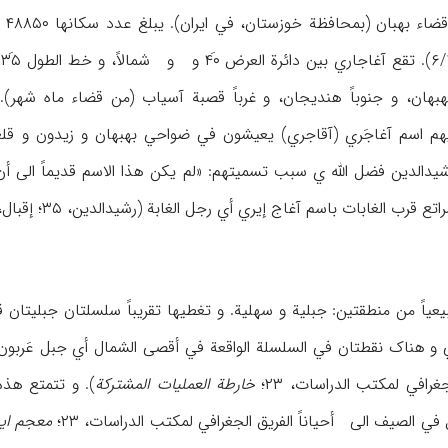
محافظة خوزستان، في ایران). یبلغ عدد سکانها ۴۸۸۵۰ نسمة (إحصاء عام ۱۹۸۴م، الفریق الجغرافي لمکتب الدراسات، ۲۳؛
هبهان، و جنوباً هندیجان، و غرباً قصبة آسیاب (من قضاء ماه شهر)
 علیهم اسم آغاجَري (آقاجري) یعیشون في ضواحي بهبهان و زیدون و ق
الدین فضل الله ‌ي سبب تسمیتهم: «لم یکن هذا الاسم قدیماً الی أن ار
غابات باسم آغاج إیري أي رجل الغابة (رشیدالدین، ۳۵؛ إقبال، ۱۳۷-۱۴۰؛ إقتداري، ۴۰۰؛
یاً من منطقتین: جبلیة و سهلیة. و تغطیها تقریباً سلسلتان جبلیتان قلیل
غرافي لمکتب الدراسات، ۲۳؛
خارطة العملیات المشترکة
). و تتمتع هذه
ي الصیف الی أحیاناً الفریق الجغرافي لمکتب الدراسات، ۲۳؛
معجم ایر