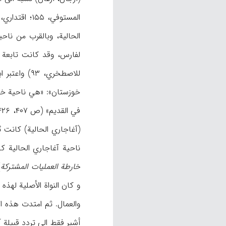
للاصطخري، ۹۳) واعتبر ابن حوقل (ص ۲۲۷) و
خوزستان»: «هي ناحیة خصب
(آغاجاري الحالیة) کانت بُ
ناحیة آغاجاري الحالیة کـ
خارطة العملیات المشترکة
و کان النواة الأصلیة لهذ