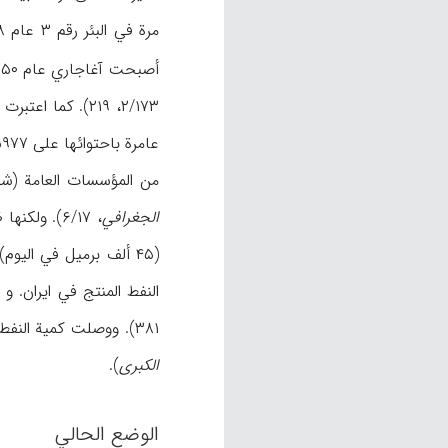
مرة في البئر رقم ۳ عام ۱۹۳۸م و تم نقل أول شحنة له بالأنابیب الی آبادان عام ۱۹۴۴م (
من المؤسسات العامة (شوادران، ۱۴۵، ۱۴۶). و مع هذا فقد وصفت آغاجاري بین عامي ۱۹۴۹-۱۹۵۳ م بأنه «لیس له
الجغرافي
النفط المنتج في ایران. و في عام ۱۹۶۵م بدأ العمل بمد أکبر خط للأنابیب بقطر ۱۰۷ سم من آغاجاري الی گن
۳۸۱). ووصلت کمیة النفط المستخرجة من آغاجاري عام ۱۹۶۶م إلی ۳ملیارات برمیل و بذلک سجلت رقماً قیاسیاً جدیداً (
الکبری
).
الوضع الحالي