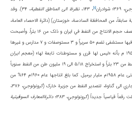
وجي
، ۳۶۹؛
شوادران
، ۱۴۳،
نظرظ الی المناطق النفطیة
، ۳۴). وقد
[۱]
ینة شادگان (فلاحیة سابقاً، من المحافظة السادسة، خوزستان) (دائرة الاحصاء العامة،
۲/۱۷۳، ۲۱۹). کما اعتبرت آغاجاري في هذه السنة أکبر منطقة نفطیة في البلاد بانتاجها مایعادل نصف حجم الانتاج من النفط في ایران و ذلک من ۱۶ بئراً. وأصبحت
عامرة باحتوائها علی ۵۹۷۷ موظفاً منهم ۱۷۵ من الخبراء الانجلیز، وبامکانیاتها الرفاهیة حیث نحد فیها مستشفی تضم ۵۰ سریراً و ۳ مستوصفات و ۷ مدارس و غیرها
معجم ایران
، ۶/۱۷). ولکنها ظلت في عام ۱۹۵۷م تعتبر من أکبر المراکز النفطیة في ایران بانتاجها النفط من ۲۳ بئراً و استخراج ۵/۱۸ الی ۱۹ ملیون طن من النفط سنویاً
(۴۵ ألف برمیل في الیوم) (تهران المصورة، ۳۷). وقد بلغت کمیة النفط الخام المستخرجة منها حتی عام ۱۹۵۸م ملیار برمیل. کما بلغ انتاجها عام ۱۹۶۰م ۶۴% من
کرونولوجي
، ۳۷۶،
کرونولوجي
، ۳۸۳؛
دائرة‌المعارف السوڤیتیة