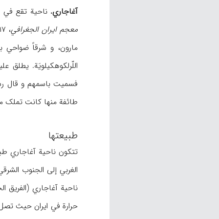
آغاجاري.
ناحیة تقع في قضاء بهبان (ب
معجم ایران الجغرافي
، ۶/۱۷). تقع آغاجاري بین دائرة العرض ۴۰َ و و شمالاً، و خط الطول ۳۵َ و و ۵۵َ و شرقاً (
مارون، و شرقاً ضواحي ب
اللّرلکوهکیلویَة. یطلق
فسمیت باسمهم و قال رشید‌
طائفة منها کانت تملک مراتع قرب ال
طبیعتها
تتکون ناحیة آغاجاري طبیع
ناحیة آغاجاري (الفریق الج
حرارة في ایران حیث تصل ف