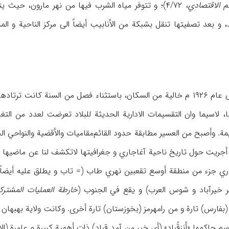
م الاقتصادي
، ۴/۷۲)؛ و تتوفر میاه الشرب فیها من نهر مارون، حی
و بعد تصفیتها تنقل بشبکة من الأنابیب أیضاً الی مرکز الناحیة و ال
کانت ناحیة آغاجاري حتی عام ۱۹۲۶ م خالیة من السکان، باستثناء فصل من الس
 لاسیما وان التقسیمات الاداریة الحدیثة للبلاد تعرضت لعدد من التغ
یمة. وأصبح من العسیر مطابقة حدود القائم‌مقامیات والأقضیة والنواحي ال
ري جزء من منطقة أوسع تقعبین نهري طاب (= تاب و یطلق علیه أیضاً
هر خیرآباد و شوس العرب) و یقع في الجنوب (
خارطة العملیات المشترک
 (بفارس) تارة و من رامهرمز (بخوزستان) تارة أخری. وکانت ولایة بهبهان ا