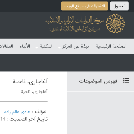
الدخول
الاشتراك في موقع الویب
الصفحة الرئیسیة
نبذة عن المرکز
المکتبة
الأنباء
المقالا
فهرس الموضوعات
آغاجاری، ناحیة
آغاجاری، ناحیة
المؤلف
:
هادی عالم زاده
تاریخ آخر التحدیث
:
۱۴:۱۲