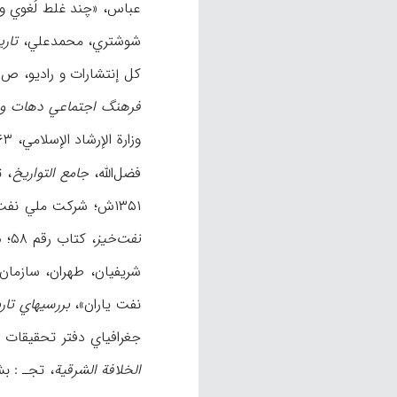
عباس، «چند غلط لُغوي وإ
شوشتري، محمدعلي،
تار
کل إنتشارات و رادیو، ص ۴۳؛
فرهنگ اجتماعي دهات و 
وزارة الإرشاد الإسلامي، ۱۳۶۳ش؛
فضل‌الله،
جامع التواریخ
، تق
۱۳۵۱ش؛ شرکت ملي نفت ایران،
نفت‌خیز
، کتاب رقم ۵۸؛ م.ن،
شریفیان، طهران، سازمان کتا
نفت یاران»،
بررسیهاي تا
جغرافیاي دفتر تحقیقات و
الخلافة الشرقیة
، تجـ : بشیر 