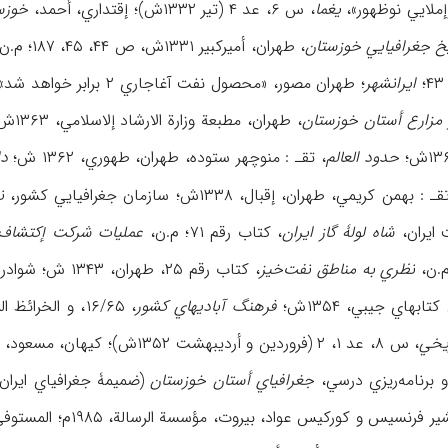
ملایي نوظهور»،
یغما
، س ۶، عد ۴ (تیر ۱۳۳۲ش)؛ إقتداري، أحمد،
خوزست
یخ جغرافیایي خوزستان
، طهران، أمیرکبیر ۱۳۳۱ش، ص ۴۴، ۴۵، ۱۸۷؛ م.ن، «منابع إقتصادي خلیج فارس»،
ایرانشهر
؛ طهران مصور، «محصول نفت آغاجاري ۲ برابر خواهد شد»،
مزارع أستان خوزستان
، طهران، مطبعة وزارة الارشاد إلاسلامي، ۱۳۶۳ش؛ م.ن،
حدود العالم
، تقـ : منوچهر ستوده، طهران، طهوري، ۱۳۶۲ ش؛
دا
ـ : بهمن کریمي، طهران، إقبال، ۱۳۳۸ش؛ سازمان جغرافیایي کشور،
ن
شاه لولۀ گاز ایران
، کتاب رقم ۷۱؛ م.ن،
عملیات شرکت إکتشاف و
نظري به مناطق نفت‌خیز
، کتاب رقم ۲۵، طهران، ۱۳۴۳ ش؛ شوادران، بنجامین، خاورمیانه.
بهاي جیبي، ۱۳۵۴ش؛
فرهنگ آبادیهاي کشور
، ۱۶/۶۵، و الخ
ریخي
، س ۸، عد ۱، ۲ (فروردین و أردیبهشت ۱۳۵۲ش)؛ کیهان، مسعود،
 برنامه‌ریزي درسي،
جغرافیاي أستان خوزستان
(ضمیمۀ جغرافیاي ایران)، طهرا
فرنسیس و کورکیس عواد، بیروت، مؤسسة الرسالة، ۱۹۸۵م؛ المستوفي، حمدالله،