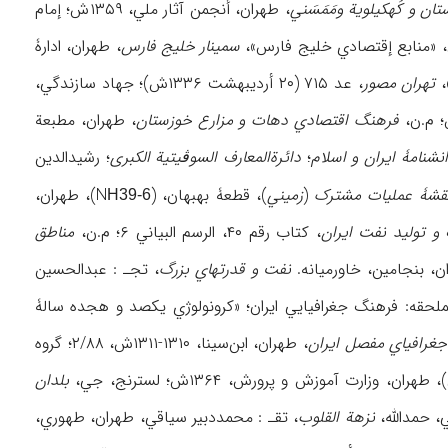
ان و کُهکیلویة ومَمَسَني
، طهران، أنجمن آثار ملي، ۱۳۵۹ش؛ إمام
سمینار خلیج فارس
، طهران، ادارۀ
تهران مصور
، عد ۷۱۵ (۲۰ أردیبهشت ۱۳۳۶ش)؛ جهاد سازندگي،
فرهنگ اقتصادي دهات و مزارع خوزستان
، طهران، مطبعة
نشنامۀ ایران و اسلام
؛
دائرة‌المعارف السوڤیتیة الکبری
؛ رشیدالدین
قشۀ عملیات مشترک
(
زمیني
)، قطعۀ بهبهان، (N
)، طهران،
H39-6
 تولید نفت ایران
، کتاب رقم ۴۰، الرسم البیاني ۶؛ م.ن،
مناطق
نفت و قدرتهاي بزرگ
، تجـ : عبدالحسین
رائظ الملحقه: فرهنگ جغرافیایي ایران؛ «کرونولوژي یکصد و هجده سالۀ
جغرافیاي مفصل ایران
، طهران، ابن‌سینا، ۱۳۱۰-۱۳۱۱ش، ۲/۸۸؛ گروه
ن، وزارت آموزش و پرورش، ۱۳۶۴ش؛ لسترنج، جي،
بلدان
نزهة القلوب
، تقـ : محمددبیر سیاقي، طهران، طهوري،