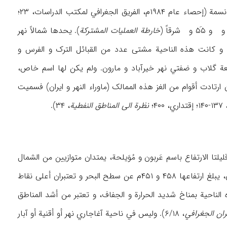
خارطة العملیات المشترکة
). یحدها شمالاً نهر
. و کانت هذه الناحیة مشتی عدد من القبائل الترک و الفرس و
لعة گلاب و ضفتي نهر خیرآباد و مارون. ولم یکن لها اسم خاص،
تادت أقوام من الغز هذه الممالک (ماوراء النهر و ایران) فسمیت
نظرة الی المناطق النفطیة
، ۳۴).
تا الارتفاع باسم عَربون و مُوَیلحة، یمتدان متوازیین من الشمال
الغربي إلی الجنوب الشرقي و هناک نقطتان في السلسلة الواقعة في أقصی الشمال أي جبل عَربون، یبلغ ارتفاعها ۴۵۸ و ۴۵۱م عن سطح البحر و تعتبران أعلی نقاط
 الناحیة بمناخ شدید الحرارة و الجفاف، و تعتبر من أشد المناطق
ان الجغرافي
، ۶/۱۸). ولیس في ناحیة آغاجاري نهر أو أقنیة أو آبار