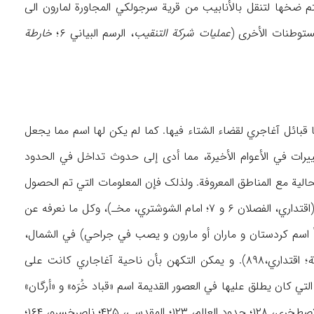
ث یتم ضخها لتنقل بالأنابیب من قریة سرجولکي المجاورة لمارون الی
مستوطنات الأخری (
عملیات شرکة التنقیب
، الرسم البیاني ۶؛
خارطة
نة کانت ترتادها قبائل آغاجري لقضاء الشتاء فیها. کما لم یکن لها اسم مما یجعل
ییرات في الأعوام الأخیرة، مما أدی إلی حدوث تداخل في الحدود
حالیة مع المناطق المعروفة. ولذلک فإن المعلومات التي تم الحصول
علیها من التحقیقات التي أجریت حول تاریخ ناحیة آغاجاري و جغرافیتها لاتکشف لنا عن ماضیها (اقتداري، الفصلان ۶ و ۷؛ امام الشوشتري، مخـ)، وکل ما نعرفه عن
 اسم کردستان و ماران أو مارون و یصب في جراحي) في الشمال،
ة
؛ اقتداري،۸۹۸). و یمکن التکهن بأن ناحیة آغاجاري کانت علی
لتي کان یطلق علیها في العصور القدیمة اسم «قباد خُرَه» و «أرگان»
(أرّجان، أرّغان) نسبة الی اسم حاکمها «أَبَزقُباد» (أي خیر من آمِد قباد) ذات أهمیة کبیرة و عامرة (الاصطخري، ۱۲۸؛ حدود العالم، ۱۲۳؛ المقدسي، ۴۲۵؛ ناصرخسرو، ۱۶۴؛