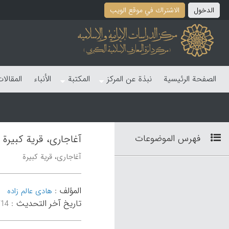
الدخول
الاشتراك في موقع الویب
الصفحة الرئیسیة
نبذة عن المرکز
المکتبة
الأنباء
المقالا
فهرس الموضوعات
آغاجاری، قریة کبیرة
آغاجاری، قریة کبیرة
المؤلف
:
هادی عالم زاده
تاریخ آخر التحدیث
:
۵۴:۳۵