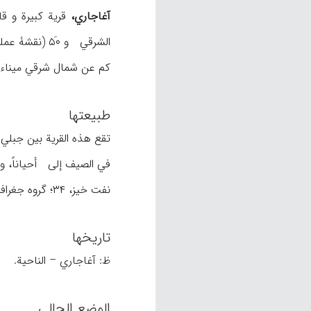
آغاجاري،
الشرقي و ۵۰َ (نقشۀ عملیات مشترک [خارطة العملیات المشترکة]؛
کم عن شمال شرقي میناء ماه شهر و ۱۲۵ کم عن جنوب شرقي الأهواز (قاعدة المحافظة). و للوقوف
طبیعتها
في الصیف إلی أحیاناً، و 
نفت خیز، ۳۴؛ گروه جغرافیایي دفتر تحقیقات، ۲۳).
تاریخها
ظ: آغاجاري – الناحیة.
الوضع الحالي