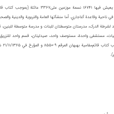
وطنة في ناحیة وقاعدة آغاجاري. أما منشآتها العامة والتربویة والدینیة وال