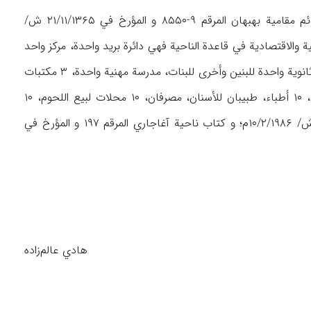
تعتبر قریة آغاجاري التي یعیش فیها ۱۶۷۴۱ نسمة موزعین علی۳۳۶۷ عائلة (بموجب کتاب قائم مقامیة بهبهان المرقم ۹-۸۵۵۰ و المؤرخ في ۲۱/۱۱/۱۳۶۵ ش/
صحیة والاقتصادیة في قاعدة الناحیة فهي دائرة برید واحدة، مرکز واحد
للبرق و الهاتف، مخفر واحد لشرطة الدرک، مدرستان متوسطتان للبنات و مدرسة متوسطة للبنین، ثانویة واحدة للبنین وأخری للبنات، مدرسة مهنیة واحدة، ۳ مکتبات
عامة، ۴ مساجد و حسینیات، مستشفی واحدة، مستوصف واحد، صیدلیتان، قسم واحد للتزریق، ۱۰ أطباء، طبیبان للأسنان، مصرفان، ۱۰ محلات لبیع اللحوم، ۱۰
مخابز، ۱۷۰ حانوتاً (بموجب کتاب قائم‌مقامیة بهبهان المرقم ۹-۸۵۵۰ و المؤرخ في ۲۱/۱۱/۱۳۶۵ ش/ ۱۰/۲/۱۹۸۶م؛ و کتاب ناحیة آغاجاري المرقم ۱۹۷ و المؤرخ في
هادي عالم‌زاده