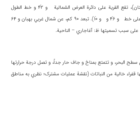
قریة کبیرة و قاعدة ناحیة بهذا الاسم أیضاً تابعة لقضاء بهباهان (في محافظة خوزستان)، تقع القریة علی دائرة العرض الشمالیة و ۴۲َ و خط الطول
، ورد فیها خطأً: تقع علی خط و ۴۶َ و و ۱۰َ). تبعد ۹۰ کم، عن شمال غربي بهبان و ۶۴
ریة بین جبلي عَربون (في الشمال) و مویلحة (في الجنوب) و علی ارتفاع ۱۵۳-۳۰۵م عن سطح البحر، و تتمتع بمناخ و جاف حار جداً، و تصل درجة حرارتها
ها قفراء خالیة من النباتات (نقشۀ عملیات مشترک؛ نظري به مناطق