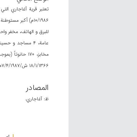
۱۰/۱۹۸۶م) أکبر مست
۱۸/۱/۱۳۶۶ ش/۷/۴/۱۹۸۷م).
المصادر
ظ: آغاجاري.