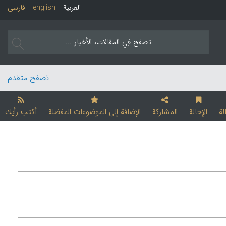
العربیة
english
فارسی
تصفح متقدم
لة
الإحالة
المشارکة
الإضافة إلی الموضوعات المفضلة
أکتب رأیك