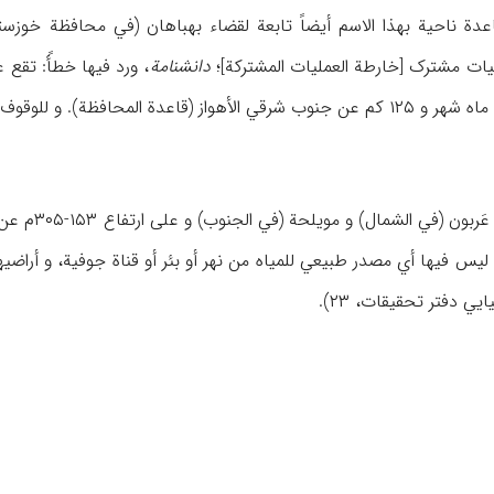
دانشنامة
 علی سبب تسمیتها ظ: آغاجاري – الناحیة.
تقع هذه الق
لیس فیها أي مصدر طبیعي للمیاه من نهر أو بئر أو قناة جوفیة، و أراضی