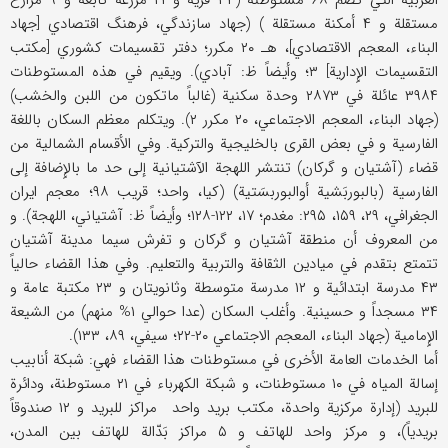
الغربیة التي تضم ۶۸ مستوطنة (۳۴ قریة و ۲۱ مزرعة تابعة و ۹ مزارع
مستقلة و ۴ أمکنة مستقلة ) (جهاد سازندگي، فرهنگ اقتصادي [جهاد
البناء، المعجم الاقتصادي]، هـ ۲۰ مکرر؛ دفتر تقسیمات کشوري [مکتب
التقسیمات الإِداریة] ۳؛ وأیضاً ظ: آبادي). ویقیم في هذه المستوطنات
۳۹۸۴ عائلة في ۲۸۷۳ وحدة سکنیة (غالباً ماتکون من اللبن والخشب)
(جهاد البناء، المعجم الاجتماعي، ۲۰ مکرر ۲). ویتکلم معظم السکان باللغة
الفارسیة و في بعض القری بالخلیجیة والترکیة. وفي الأقسام الشمالیة من
قضاء (آشتیان و گرکان) تنتشر اللهجة الآشتیانیة إلی حد ما بالإِضافة إلی
الفارسیة (بالبوربَشیة أوالبوربسَتیة) (کیا، واحد؛ قریب ۹۸؛ معجم ایران
الجغرافي، ۲۹، ۱۵۹، ۲۹۵: مغدم؛ ۱۷، ۱۲۲-۱۲۸؛ وأیضاً ظ: آشتیاني، اللهجة). و
من المعروف أن منطقة آشتیان و گرکان و تفرش سیما مدینة آشتیان
تتمتع بتقدم في میادین الثقافة والتربیة والتعلیم. وفي هذا القضاء حالیاً
۴۳ مدرسة ابتدائیة و ۱۲ مدرسة متوسطة وثانویتان و ۲۳ مکتبة عامة و
۳۴ مسجداً و حسینیة. وأغلب السکان (عدا حوالي ۱% منهم) من الشیعة
الإِمامیة (جهاد البناء، المعجم الاجتماعي ۲۰-۲۲؛ سیفي، ۸۹، ۱۳۳).
أما الخدمات العامة الأخری في مستوطنات هذا القضاء فهي: شبکة أنابیب
إسالة المیاه في ۱۰ مستوطنات، و شبکة الکهرباء في ۲۱ مستوطنة، ودائرة
للبرید (إدارة مرکزیة واحدة، مکتب برید واحد مراکز للبرید و ۱۲ صندوقاً
بریدیاً)، و مرکز واحد للهاتف و ۵ مراکز بَدّالة للهاتف بین المدن،