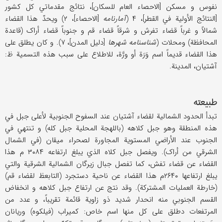
نفوس و مسکن [الاحصاء العام للسکان]، نتائج مقدماتي کل کشور
[النتائج الأولیة في القطر]، ۴ (
آمارنامه
[الاحصاء]، ۲) ویحدّ هذا القضاء
شمالاً و غرباً قضاء تفرش و شرقاً قضاء قم و جنوباً قضاء أراک (قاعدة
المحافظة) ومحلات (
شناسنامه شهرها
[دلیل المدن]، ۷). و کان یطلق علی
هذا القضاء قدیماً اسم وَرَة أو ورَّة، للاطلاع علی سبب هذه التسمیة ظ:
آشتیان، المدینة.
طبیعته
تبدأ الحدود الشمالیة لقضاء آشتیان عند السفوح الجنوبیة لأعلی جبل في
هذه المنطقة وهو جبل کلاهه (باللهجة المحلیة جبل کله) و تنتهي في
الجنوب عند الأراضي المستویة المجاورة لصحراء میقان (في الشمال
الشرقي من أراک). ویفصل جبل کلاه الذي یبلغ ارتفاعه ۳۰۸۴ م هذا
القضاء عن قضاء تفش، کما تفصل جبال زیرگان الشمالیة الشرقیة والتي
یبلغ ارتفاعها ۲۶۴۰م هذا القضاء عن ناحیة دستجرد (التابعظ لقضاء قم)
(خارطة العملیات المشترکة). وقد نتج عن ارتفاع جبل کلاهه و انخفاض
القسم الجنوبي منه انحدار شدید ذو زاویة قائمة تقریباً، و عدد من
المرتفعات دطلق علی کل منها اسم خاص: کمیراب (فیلکوه) وریانان