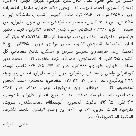
حسن بن علي قمي، تقـ : جلال‌الدین طهراني، طهران، توس، ۱۳۶۱ش،
(مخـ)؛ کسروي، أحمد،
کاروند
، تقـ : یحیی ذکاء، طهران، سازمان انتشارات
جیبي، ۱۳۵۶ ش، ص ۳۰۴؛ کیا، صادق،
گویش آشتیان
، دانشگاه تهران،
۱۳۵۵ش، ص ۱، ۲؛ کیهان، مسعود،
جغرافیاي مفصل ایران
، طهران، ابن
سینا، ۱۳۱۱ش، ۲/۳۸۶؛ لسترنج، جي،
بلدان الخلافة الشرقیة
، تجـ : بشیر
فرنسیس وکورکیس عوّاد، بیروت، مؤسسة الرسالة، ۱۴۰۵/۱۹۸۵؛ مرکز آمار
ایران،
شناسنامۀ شهرهاي کشور
، أستان مرکزي، طهران، ۱۳۶۵ش، ج ۲
(مخـ)؛ ن.م،
سرشماري عمومي نفوس و مسکن
، نتایج مقدماتي کل
کشور، ۱۳۶۵ش، ۴؛ المستوفي، حمداللَّه،
نزهة القلوب
، تقـ : محمد دبیر
سیاقي، طهران، طهوري، ۱۳۶۶ش، ص ۵۱، ۷۳، ۷۵، ۷۶؛ مُغدم، مَهمد،
گویشهاي وفس و آشتیان و تفرش
، ایران کوده، طهران، أنجمن إیرانویج،
۱۳۱۸ یزدگردي، عد ۱۱، ص ۱۷، ۱۲۲-۱۲۸؛ المقدسي، محمدبن أحمد،
أحسن
التقاسیم
، تقـ : میخائیل یان دي‌خویة، لیدن، ۱۹۰۶م، ص ۳۸۴؛
ناصرالدین‌شاه،
سفرنامۀ عتبات
، تقـ : إیرج أفشار، طهران، فردوسي،
۱۳۶۳ش، ۱۹۵-۱۹۶؛ یاقوت الحموي، أبوعبدالله،
معجم‌البلدان
، بیروت،
دارإحیاء التراث العربي، ۱۹۷۹م، ۲/۹۹؛ ابن واضح،
البلدان
، النجف الأشرف،
المکتبة المرتضویة، (د. ت).
هادي عالم‌زاده