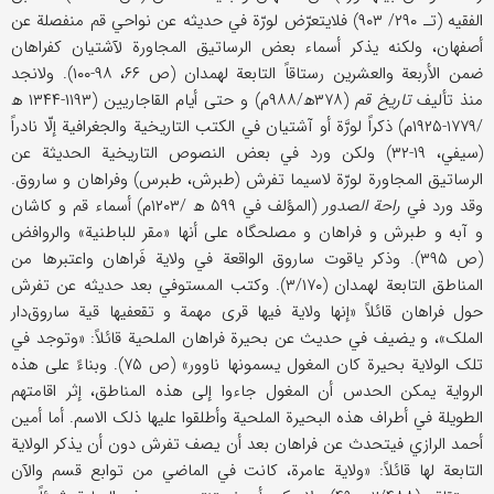
الفقیه (تـ ۲۹۰/ ۹۰۳) فلایتعرّض لورّة في حدیثه عن نواحي قم منفصلة عن
أصفهان، ولکنه یذکر أسماء بعض الرساتیق المجاورة لآشتیان کفراهان
ضمن الأربعة والعشرین رستاقاً التابعة لهمدان (ص ۶۶، ۹۸-۱۰۰). ولانجد
منذ تألیف
تاریخ قم
(۳۷۸ھ/۹۸۸م) و حتی أیام القاجاریین (۱۱۹۳-۱۳۴۴ ھ
/۱۷۷۹-۱۹۲۵م) ذکراً لورَّة أو آشتیان في الکتب التاریخیة والجغرافیة إلّا نادراً
(سیفي، ۱۹-۳۲) ولکن ورد في بعض النصوص التاریخیة الحدیثة عن
الرساتیق المجاورة لورّة لاسیما تفرش (طبرش، طبرس) وفراهان و ساروق.
وقد ورد في
راحة الصدور
(المؤلف في ۵۹۹ ھ /۱۲۰۳م) أسماء قم و کاشان
و آبه و طبرش و فراهان و مصلحگاه علی أنها «مقر للباطنیة» والروافض
(ص ۳۹۵). وذکر یاقوت ساروق الواقعة في ولایة فَراهان واعتبرها من
المناطق التابعة لهمدان (۳/۱۷۰). وکتب المستوفي بعد حدیثه عن تفرش
حول فراهان قائلاً «إنها ولایة فیها قری مهمة و تقعفیها قیة ساروق‌دار
الملک»، و یضیف في حدیث عن بحیرة فراهان الملحیة قائلاً: «وتوجد في
تلک الولایة بحیرة کان المغول یسمونها ناوور» (ص ۷۵). وبناءً علی هذه
الروایة یمکن الحدس أن المغول جاءوا إلی هذه المناطق، إثر اقامتهم
الطویلة في أطراف هذه البحیرة الملحیة وأطلقوا علیها ذلک الاسم. أما أمین
أحمد الرازي فیتحدث عن فراهان بعد أن یصف تفرش دون أن یذکر الولایة
التابعة لها قائلاً: «ولایة عامرة، کانت في الماضي من توابع قسم والآن