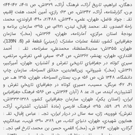
دهگان، ابراهیم،
تاریخ أراک
، فرهنگ أراک، ۱۳۲۹ش، ص ۱۱-۱۴، ۱۴۲-۱۴۴؛
م.ن،
گزارشنامه
، أراک، ۱۳۴۲ش، ص ۶۳؛ رازي، أمین أحمد،
هفت إقلیم
،
تقـ : جواد فاضل، طهران، علمي، ۱۳۴۰ش، ۲/۴۸۸، ۴۹۰؛ الراوندي، محمد،
راحة الصدور
، تقـ :محمد إقبال، لیدن، ۱۹۲۱م، ص ۳۹۵؛ سازمان برنامه و
بودجۀ استان مرکزي،
آمارنامه
، طهران، ۱۳۶۴ش، (مخـ)؛ سازمان
جغرافیایي کشور،
نقشۀ عملیات مشترک
(
زمیني
) قطعۀ قم
)،
(6. 139N
طهران، ۱۳۵۵ش؛ سدیدالسلطنة، محمدعلي،
سفرنامه
، تقـ : أحمد
اقتداري، طهران، بِهنشر، ۱۳۶۲ش، ص ۳۰۴؛ سیفي قمي تفرشي، مرتضی،
سیري کوتاه در جغرافیاي تاریخي تفرش و آشتیان
، طهران، أمیرکبیر،
۱۳۶۱ش، (مخـ)؛ شیرواني، زین‌العابدین،
حدائق السیاحة
، سازمان چاپ
دانشگاه، ۱۳۴۸ ش، ص ۵۶؛ م.ن،
بستان السیاحة
، طهران، ۱۳۱۵ هـ، ص
۴۱، ۴۲؛ عربگل، مسیب، «سیري کوتاه در جغرافیاي تاریخي تفرش و
آشتییان»،
آینده
، س ۱۱، عد ۸ (آبان ۱۳۶۴ش، ص ۵۹۶؛
فرهنگ جغرافیایي
ایران
، (استان یکم)، طهران، سازمان جغرافیایي کشور، ۱۳۲۸-۱۳۳۳ش،
۲/۱۵، ۲۹، ۱۵۹، ۲۹۵؛
فرهنگ فارسي
(مادة آشتیان، آشتیاني، أراک،
تفرش)؛ فووریه، ژان،
سه سال در دربار ایران
، تجـ : عباس إقبال، تقـ :
همایون شهیدي، طهران،
دنیاي کتاب
، ص ۳۸۹، ۳۹۰؛ قریب، عبدالکریم،
گرکان
، طهران، ۱۳۶۳ ش، (مخـ)؛ القمي، حسن بن محمد،
تارخ قم
، تجـ :