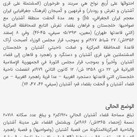
احتوائها علی أربع نواح هي سربند و طرخوران (المشتملة علی قری
آشتیان و تفرش و رودبار) و فَرمَهین و کُمیجان (فرهنگ جغرافیایي ایران
معجم ایران الجغرافي، ۱۵]) و بعد مدة ألحقت منطقة آشتیان مع
ضواحیها: خلجستان و فراهان بقضاء تفرش التابع للمحافظة المرکزیة
(التي قاعدتها طهران) (معین، ۵/۳۹۳؛ سیفي، ۴۵-۴۶). وفي ۸ إسفند
۱۳۵۶ش/ ۲۷ شباط ۱۹۷۷م و بموجب قرار مجلس الوزراء أصبحت أراک
قاعدة للمحافظة المرکزیة و ضمّت ناحیتي آشتیان و خلجستان
المشتملتین علی قری آشتیان و دستگرد و راهجرد و قاهان إلی قضاء
آشتیان. وأخیراً و بموجب قرار مجلس الثورة في الجمهوریة الإِسلامیة
الایرانیة في ۲۲ دي ۱۳۵۸ ش/ ۱۲ کانون الثاني ۱۹۷۹م انفصلت ناحیة
خلجستان التي قاعدتها دستجرد الغربیة – عدا قریة راهجرد الغربیة – عن
قضاء آشتیان و ألحقت بقضاء قم؛ آشتیان (سیفي، ۴۶، ۴۷، ۷۶).
الوضع الحالي
تبلغ مساحة قضاء آشتیان الحالي ۱۹۲۰کم۲ و یبلغ عدد سکانه ۲۰۷۱۸
نسمة (إحصاء ۱۳۶۵ش/ ۱۹۸۶م). ویشتمل القضاء علی مدینة آشتیان
والناحیة المرکزیةالمتکونة من قصبة آشتیان (وضواحیها) و قصبة راهجرد