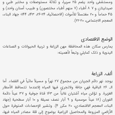
ومستشفی واحد یضم ۲۵ سریراً، و ثلاثة مستوصفات و مختبر طبي و
صیدلیتان و ۷ ۸ أطباء (۷ منهم أطباء مختصون) و طبیب أسنان واحد) و
۴۵ حماماً و ۲۰ مغتسلاً للأموات (الاحصائیة، ۲۴-۲۶، ۱۴۳، ۱۴۴؛ جهاد البناء،
المعجم الاجتماعی، ۲۰-۲۲).
الوضع الاقتصادي
یمارس سکان هذه المحافظة مهن الزراعة و تربیة الحیوانات و الصناعات
الیدویة و ذلک کمایلي وتبعاً لأهمیته:
ألف. الزراعة
یوجد نهر دائم الجریان من مجموع ۲۷ نهراً و مسیلاً مائیاً في القضاء. أما
الـ ۲۶ الباقیة فهي جافة ولاتجري فیها المیاه إلاعندما تتساقط الأمطار
الغزیرة. و تؤمّن میاه آشتیان غالباً من ۱۶۳ قناة جوفیة و ۳۷ عیناً دائمة
الفوران (۱۸ عیناً موسمیة و ۹ آبار نصف عمیقة و ۱۰ آبار سطحیة (جهاد
البناء،
المعجم الاقتصادي
، ۲۰ مکرر ۴). وتشیر الإحصاءات المتوفرة حول
الأراضي المزروعة والمحاصیل الزراعیة بوضوح إلی قلة مصادر المیاه فیها،