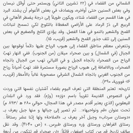
الشمالي من القضاء في (۲۲ تشرین الثاني) ویستمر حتی أوائل نیسان
وفي بعض السنین حتی أواخره، ویصادف في بعض الأعوام أن یشتد البرد
في هذا القسم من القضاء شتاءَ، ویکون طویلاً إلی درجة یضطر الأهالي في
الربیع الی ذرّ الرماد علی الأراضي المغطاة بالثلوج لکي تسمح لنباتات
القمح والشعیر بالنمو في هذا الفصل. وقد یؤدي الثلج والصغیع في بعض
السنین إلی تلف جذور القمح والشعیر (قریب، ۱۵).
وتتعرض معظم مناطق القضاء إلی هبوب الریاح علیها دائماً لوقوعها بین
الجبال (في الشمال) و بین صحراء میقان (من الجنوب). ففي النهار تهبّ
الریاح من الصحراء باتجاه الجبل و في اللیالي تهب من الجبال باتجاه
الصحراء، وبالاضافة إلی هبوب الریاح بصورة مستمرة فقد تهبّ أحیاناً ریاح
من الجنوب الغربي باتجاه الشمال الشرقي مصحوبة غالباً بالأمطار (قریب،
۱۶؛ فووریة، ۳۹۰).
تاریخه: تعتبر المنطقة التي تعرف الیوم بقضاء آشتیان نفسها التي وردت
في النصوص القدیمة تقریباً باسم «وَرَه» (ورّه). فقد ورد في
البلدان
للیعقوبي (الذي یعتبر أقدم مصدر في هذا المجال، حوالي ۲۸۰ ھ /۸۹۳ م)
تحت عنوان «قم ونواحیها»:… ثم تصیر إلی جبالها و منها جبل یعرف بـ
«دوستان سرداب» وجبل آخر یعرف بـ «الملاحة» ولها إثنا عشر رستاقاً…
رستاق الفراهان ورستاق وَره ورستاق طبرِس…» (ص ۴۰-۴۱). وقد نقل
مؤلف تاریخ قم من کتاب اصفهان قائلاً: «إن صحراء قم تتکون من أربعة