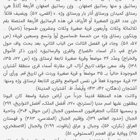
رساتیق و منها رساتیق اصفهان… وإن رساتیق اصفهان الأربعة [کذا] هي:
رستاق کمیدان ورستاق أنار بار ورستاق ورّه…» (القمی، ۵۷). ویضیف قائلاً:
«إن عدد القریٰ الصغیرة أو الأریاف في هذه الرساتیق الأربعة المتصلة بقم
ثلاثمائة وثلاث وأربعون قریة صغیرة وثلاث وعشرون طسوجاً (ناحیة) …
ویتکون رستاق ورّه من خمسة طساسیج [و] وتسع وسبعین قریة» (ص
۵۷، ۵۸). وجاء في الفصل الثالث من الباب الثاني، بعد بحث واف حول
خراج قم، ذکر اسماء «الضیاع والقری والرساتیق» (دون ذکر الأموال
والخراج) وعدّد ۳۶ موضعاً وقریة صغیرة تابعة لرستاق ورّه (ص ۱۲۲، ۱۳۵،
۱۳۸). وقد سعی مؤلف
تاریخ أراک
الی مقارنة أسماء قری منطقة آشتیان
الموجودة حالیاً بـ ۳۵ موضعاً و قریة صغیرة وردت في
تاریخ قم
. ورأی أن
۲۳ قریة موجودة فعلاً في نفس المواضع والقری التابعة لرستاق ورّه ومنها:
آشتجان (دهگان، ۱۴۲، ۱۴۳؛ وأیضاً، ظ: آشتیان، المدینة).
وکانت هذه المنطقة قدیماً جزءاً من أراض جبلیة واسعة کان الیونا
یطلقون علیها اسم مدیا (لسترنج، ۲۲۰، أفضل الملک،
أفضل التواریخ
، ۲۹۹)
و یسمیها الکتّاب الجغرافیون المسلمون الجبال (ابن حوقل، ۳۰۴)، وناحیة
الجبال (
حدود العالم
، ۱۳۹)، وإقلیم الجبال (المقدسي، ۳۸۳) و قهستان
العراق (بکران، ۵۶)، وجبال و عراق (یاقوت، ۲/۹۹) والجبال (الاصطخري،
۱۹۵) وولایة عراق العجم (المستوفي، ۵۱).