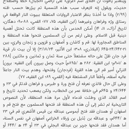
ویتعتبر یاقوت أن اطلاق اسم «عراق» علی أراضي «الجبال» خطأ واصطلاح
حدیث، ویقول إنه لایعرف سبب هذه التسمیة تم یبرّرها حسب ظنه
(۲/۹۹) واذا ما أخذنا بنظر الاعتبار الروایات المتعلقة ببیوت النار الواقعة في
رستاق ورّه وفراهان وغیرهما (ابن الفقیه، ۷۵، ۷۷؛ القمي، ۸۸-۹۰؛ دهگان،
تاریخ أراک
، ۱۱، ۱۴) أمکن الحدس بأن هذه المنطقة کانت تحتل أهمیة
دینیة قبل الاسلام. وعلی ارغم من أن المسلمین فتحوا هذه المنطقة و
المناطق المجاورة لها: قم و کاشان و أصفهان و قزوین و زنجان والري، بین
۲۱-۲۴/۶۴۲-۶۴۵ (البلاذري، ۳۰۸؛ ابن الأثیر، ۳/۱۸/۲۴) إلا أن بیت نار قریة
فرد جان ظلّ علی حاله مشتعلاً حتی سنة ثمان و ثمانین و مائتین [۲۸۸
ھ /۹۰۱م؛ ابن الفقیة: ۲۸۲ ھ /۸۹۵م] حیث وصل بیرون [ابن الفقیه: برون]
الترکي أمیر قم الی هذه القریة (فردجان) وفتحها، وهدم بیت النار جاعلاً
عالیه أسفله، وأطفأ النار المشتعلة فیه (القمي، ۸۹؛ ابن الفقیه، ۷۷).
وعلی کل حال فالذي نعرفه أن فتح ورة و طبرس و فراهان قدتمّ في ۲۳ و
۲۴/۶۴۴ و ۶۴۵م في خلافة عمر بن الخطاب، ولکن یصعب تحدید تاریخ و
اسم القائد الذي وطئت قدماه لأول مرة هذه المنطقة، لأن النصوص
التاریخیة لم تشر إلی أن هذه المنطقة قد فتحها المسلمون مع فتح قم و
اسفهان أو همدان فقد فتح أبموسی عبدالله بن قیس الأشعري قم في ۲۳
ھ /۶۴۴م، و عبدالله بن بُدَیل بن وَرقاء الخزاعي أصفهان في نفس السنة،
أما همدان فقد فتحها جریر بن عبدالله البجلي في ۲۳ أو ۲۴ ھ /۶۴۴ أو