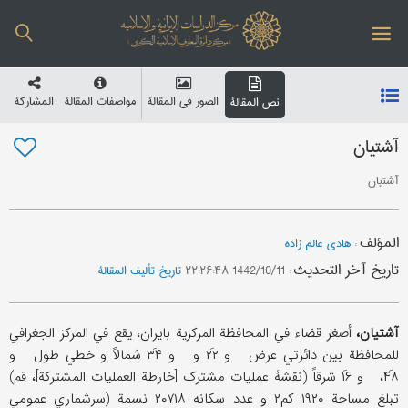
الصور في المقالة
مواصفات المقالة
المشارکة
نص المقالة
آشتیان
آشتیان
المؤلف
:
هادی عالم زاده
تاریخ آخر التحدیث
:
1442/10/11 ۲۲:۲۶:۴۸
تاریخ تألیف المقالة
آشتیان،
أصغر قضاء في المحافظة المرکزیة بایران، یقع في المرکز الجغرافي
للمحافظة بین دائرتي عرض و ۲۲َ و و ۳۴َ شمالاً و خطي طول و
۴۸َ، و ۱۶َ شرقاً (نقشۀ عملیات مشترک [خارطة العملیات المشترکة]، قم)
تبلغ مساحة ۱۹۲۰ کم۲ و عدد سکانه ۲۰۷۱۸ نسمة (سرشماري عمومي