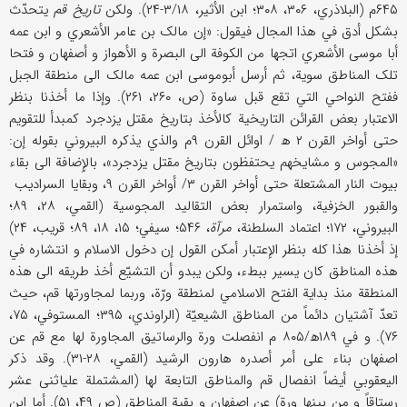
۶۴۵م (البلاذري، ۳۰۶، ۳۰۸؛ ابن الأثیر، ۳/۱۸-۲۴). ولکن
تاریخ قم
یتحدّث
بشکل أدق في هذا المجال فیقول: «إن مالک بن عامر الأشعري و ابن عمه
أبا موسی الأشعري اتجها من الکوفة الی البصرة و الأهواز و أصفهان و فتحا
تلک المناطق سویة، ثم أرسل أبوموسی ابن عمه مالک الی منطقة الجبل
ففتح النواحي التي تقع قبل ساوة (ص، ۲۶۰، ۲۶۱). وإذا ما أخذنا بنظر
الاعتبار بعض القرائن التاریخیة کالأخذ بتاریخ مقتل یزدجرد کمبدأ للتقویم
حتی أواخر القرن ۲ ھ / اوائل القرن ۹م والذي یذکره البیروني بقوله إن:
«المجوس و مشایخهم یحتفظون بتاریخ مقتل یزدجرد»، بالإِضافة الی بقاء
بیوت النار المشتعلة حتی أواخر القرن ۳/ أواخر القرن ۹، وبقایا السرادیب
والقبور الخزفیة، واستمرار بعض التقالید المجوسیة (القمي، ۲۸، ۸۹؛
البیروني، ۱۷۲؛ اعتماد السلطنة،
مرآة
، ۵۴۶؛ سیفي؛ ۱۵، ۱۸، ۸۹؛ قریب، ۲۴)
إذ أخذنا هذا کله بنظر الإعتبار أمکن القول إن دخول الاسلام و انتشاره في
هذه المناطق کان یسیر ببطء، ولکن یبدو أن التشیّع أخذ طریقه الی هذه
المنطقة منذ بدایة الفتح الاسلامي لمنطقة ورّة، وربما لمجاورتها قم، حیث
تعدّ آشتیان دائماً من المناطق الشیعیّة (الراوندي، ۳۹۵؛ المستوفي، ۷۵،
۷۶). و في ۱۸۹ھ/۸۰۵ م انفصلت ورة والرساتیق المجاورة لها مع قم عن
اصفهان بناء علی أمر أصدره هارون الرشید (القمي، ۲۸-۳۱). وقد ذکر
الیعقوبي أیضاً انفصال قم والمناطق التابعة لها (المشتملة علیاثنی عشر
رستاقاً و من بینها ورة) عن اصفهان و بقیة المناطق (ص ۴۹، ۵۱). أما ابن