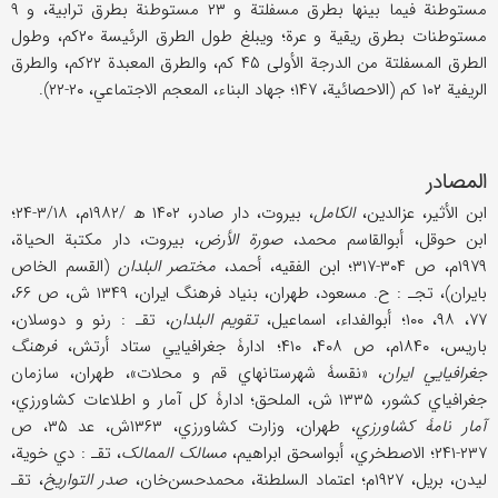
مستوطنة فیما بینها بطرق مسفلتة و ۲۳ مستوطنة بطرق ترابیة، و ۹
مستوطنات بطرق ریقیة و عرة؛ ویبلغ طول الطرق الرئیسة ۲۰کم، وطول
الطرق المسفلتة من الدرجة الأولی ۴۵ کم، والطرق المعبدة ۲۲کم، والطرق
الریفیة ۱۰۲ کم (الاحصائیة، ۱۴۷؛ جهاد البناء، المعجم الاجتماعي، ۲۰-۲۲).
المصادر
ابن الأثیر، عزالدین،
الکامل
، بیروت، دار صادر، ۱۴۰۲ ھ /۱۹۸۲م، ۳/۱۸-۲۴؛
ابن حوقل، أبوالقاسم محمد،
صورة الأرض
، بیروت، دار مکتبة الحیاة،
۱۹۷۹م، ص ۳۰۴-۳۱۷؛ ابن الفقیه، أحمد،
مختصر البلدان
(القسم الخاص
بایران)، تجـ : ح. مسعود، طهران، بنیاد فرهنگ ایران، ۱۳۴۹ ش، ص ۶۶،
۷۷، ۹۸، ۱۰۰؛ أبوالفداء، اسماعیل،
تقویم البلدان
، تقـ : رنو و دوسلان،
باریس، ۱۸۴۰م، ص ۴۰۸، ۴۱۰؛ ادارۀ جغرافیایي ستاد أرتش،
فرهنگ
جغرافیایي ایران
، «نقسۀ شهرستانهاي قم و محلات»، طهران، سازمان
جغرافیاي کشور، ۱۳۳۵ ش، الملحق؛ ادارۀ کل آمار و اطلاعات کشاورزي،
آمار نامۀ کشاورزي
، طهران، وزارت کشاورزي، ۱۳۶۳ش، عد ۳۵، ص
۲۳۷-۲۴۱؛ الاصطخري، أبواسحق ابراهیم،
مسالک الممالک
، تقـ : دي خویة،
لیدن، بریل، ۱۹۲۷م؛ اعتماد السلطنة، محمدحسن‌خان،
صدر التواریخ
، تقـ