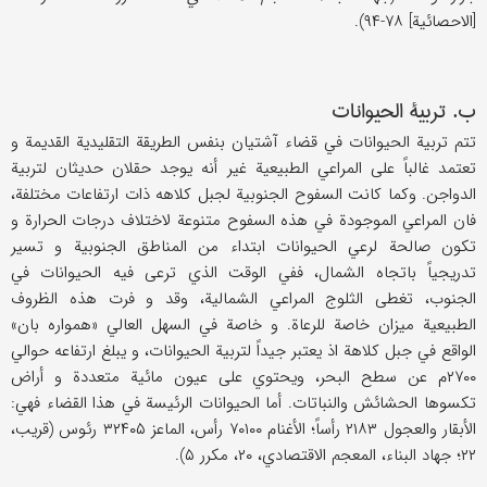
[الاحصائیة] ۷۸-۹۴).
ب. تربیة الحیوانات
تتم تربیة الحیوانات في قضاء آشتیان بنفس الطریقة التقلیدیة القدیمة و
تعتمد غالباً علی المراعي الطبیعیة غیر أنه یوجد حقلان حدیثان لتربیة
الدواجن. وکما کانت السفوح الجنوبیة لجبل کلاهه ذات ارتفاعات مختلفة،
فان المراعي الموجودة في هذه السفوح متنوعة لاختلاف درجات الحرارة و
تکون صالحة لرعي الحیوانات ابتداء من المناطق الجنوبیة و تسیر
تدریجیاً باتجاه الشمال، ففي الوقت الذي ترعی فیه الحیوانات في
الجنوب، تغطی الثلوج المراعي الشمالیة، وقد و فرت هذه الظروف
الطبیعیة میزان خاصة للرعاة. و خاصة في السهل العالي «همواره بان»
الواقع في جبل کلاهة اذ یعتبر جیداً لتربیة الحیوانات، و یبلغ ارتفاعه حوالي
۲۷۰۰م عن سطح البحر، ویحتوي علی عیون مائیة متعددة و أراض
تکسوها الحشائش والنباتات. أما الحیوانات الرئیسة في هذا القضاء فهي:
الأبقار والعجول ۲۱۸۳ رأساً؛ الأغنام ۷۰۱۰۰ رأس، الماعز ۳۲۴۰۵ رئوس (قریب،
۲۲؛ جهاد البناء، المعجم الاقتصادي، ۲۰، مکرر ۵).