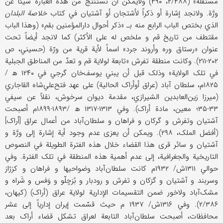
مستقلة» (۲/۴۸۸، ۴۹۰) ولایمکن أن نستنتج من هذه العبارة شیئاً عن
ورَّة. ولانجد إشارة أو ذکراً لأشتجان أو آشتیان في کتاب
خلاصة البلدان
الذي بختص الباب الرابع منه بـ «ذکر أحوال‌ دارالمؤمنین بقم» (وهذا الباب
مقتطف من تاریخ قم و ملخص له علی الأکثر) کما لانجد أیضاً تحت
عنوان «رستاق وره وأروند جرد» اسماً لأیة قریة من ورّة (حسیني، ص
۲۰۲-۲۱۱). وکانت منطقة تفرش «تابعة لولایة قم و تعدّ من المناطق الجبلیة
في تلک الولایة» وذلک قبل أن یبني یوسف‌خان گرجي في ۱۲۴۰ ھ /
۱۸۲۵م، سلطان آباد (عراق أوأراک الحالیة) علی عهد فتح‌علي‌شاه القاجاري
(میرزا زین‌العابدین الشیرازي، مقدمة دیوان سرخوش، نقلاً عن سیفي
۳۳-۳۵؛ معین، مادة أراک). وفي ۱۳۱۳-۱۳۱۷ ھ /۱۸۹۳-۱۸۹۹م أصبحت
آشتیان وتفرش و گرکان و فراهان و سلطان‌آباد من أعمال عراق [أراک]
(أفضل الملک، ۲۹۸). ویمکن أن یعزی عدم وجود أیة إشارة إلی ورَّة و
آشتیان و سائر قری هذا القضاء خلال هذه الفترة الطویلة في النصوص
التاریخیة والجغرافیة، إلی عدم أهمیة هذه المنطقة في تلک الفترة. وفي
حوالي ۱۳۱۱ش/ ۱۹۳۲م کانت سلطان‌آباد وضواحیها و فراهان و کزژاز
وسربند و آشتیان و گرَکان و تفرش و رودبار و بُزچلّو و وَفس و شَراه و
مشک‌آباد ولاخور ضمن التقسیمات الإداریة لولایة عراق (أراک) (کیهان،
۲/۳۸۶). وفي ۱۳۱۶ش/ ۱۹۳۷ م حیث قسّمت إیران إداریاً إلی عشر
محافظات، أصبحت سلطان‌آباد التابعة لعراق تشکل قضاء أراک بعد