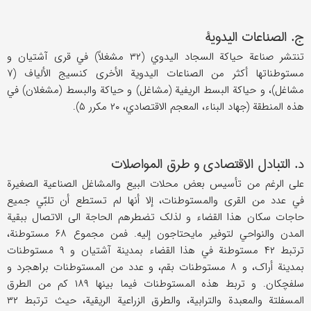
ج. الصناعات الیدویة
تنتشر صناعة حیاکة السجاد الیدوي (۳۲ مشغلاً) في قری آشتیان و
مستوطناتها أکثر من الصناعات الیدویة الأخری کنسیج الألیاف (۷
مشاغل)، و حیاکة البسط الریفیة (مشاغل) و حیاکة والبسط (مشغلان) في
هذه المنطقة (جهاد البناء، المعجم الاقتصادي، ۲۰ مکرر ۵).
د. التبادل الاقتصادي و طرق المواصلات
علی الرغم من تأسیس بعض محلات البیع والمشاغل الصناعیة الصغیرة
في عدد من القری والمستوطنات، إلا أنها لم تستطع أن تلبّي جمیع
حاجات سکان هذا القضاء و لذلک تضطرهم الحاجة الی الاتصال ببقیة
المدن والنواحي لتوفیر مایحتاجون إلیه. فمن مجموع ۶۸ مستوطنة،
ترتبط ۴۲ مستوطنة في هذا القضاء بمدینة آشتیان و ۹ مستوطنات
بمدینة أراک، و ۸ مستوطنات بقم، و عدد من المستوطنات براهجرد و
سلفچکان. و تربط هذه المستوطنات فیما بینها ۱۸۹ کم من الطرق
المسفلتة والمعبدة والترابیة، والطرق الزراعیة الریقیة، حیث ترتبط ۳۲