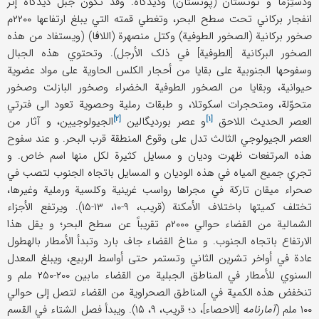
ودَستِزما و توتستان (پونستان) ودیدگاه. وقد تکوّن جبل دیدگاه إثر
انفجار برکاني تحت سطح البحر، وتغطي قمته التي یبلغ ارتفاعها ۲۲۰۰م
صخور برکانیة (الصخور الطوفیة) وکتل منصهرة (اللاڤا) (ویستفاد من هذه
الصخور البرکانیة [الطوفیة] في ذلک الأرجل). وتحتوي هذه الجبال
وسفوحها الجنوبیة علی بقایا من أحجار الکلس الحاویة علی مواد عضویة
حیوانیة، وبقایا من الصخور الطوفیة الخضراء وصخور البازلت وصخور
متحوّلة، ومتحجرات اسکوتلا، و طبقات رملیة وحصویة تعود الی فترتي
[۲]
[۱]
العصر الحدیث
اللاحق
و عصر
بوردیگالین
الجیولوجیین، و آثار من
العصر الجیولوجي الثالث تدل علی وقوع المنطقة قرب البحر. و عند سفوح
هذه المرتفعات ظهرت ودیان و مسایل کثیرة لکل منها اسم خاص. و
تجري جمیع المیاه في هذه الودیان و المسایل باتجاه الجنوب لتصب في
صحراء میقان تارکة في مجراها رواسب غرینیة وکلسیة ورملیة وغیرها،
تختلف کمیتها باختلاف الأمکنة (قریب، ۹-۱۰، ۱۳-۱۵). ویرتفع الأجزاء
الشمالیة من القضاء حوالي ۲۰۰۰م تقریباً عن سطح البحر؛ و یقل هذا
الارتفاع باتجاه الجنوب. و مناخ القضاء جاف بارد وتبدأ الأمطار بالهطول
عادة في أواخر تشرین الثاني وتستمر حتی أواسط الربیع، ویبلغ المعدل
السنوي للأمطار في المناطق الجبلیة من القضاء مابین ۲۰۰-۲۵۰ ملم و
تنخفض هذه الکمیة في المناطق الصحراویة من القضاء لتصل إلی حوالي
۱۰۰ ملم (
آمارنامه
[الاحصاء]، د؛ قریب، ۹، ۱۵). ویبدأ فصل الشتاء في القسم