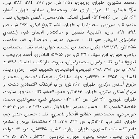
:محمد مشیري، طهران، روزبهان، ۱۳۵۷ ش، ص ۲۸۲، ۲۸۴، ۲۸۶؛ م.ن،
مرآة البلدان
، تقـ :پرتو نوري علاء ومحمدعلي سپانلو، طهران، أسفار،
۱۳۶۴ش، ص ۵۴۴۰۵۴۶؛ أفضل الملک، غلام‌حسین،
أفضل التواریخ
، تقـ :
منصورة و سیروس سعدوندیان، طهران،
نشر تاریخ ایران
، ۱۳۶۱ ش، ص
۲۹۸، ۲۹۹؛ م.ن، «کتابچۀ تفصیل و حالات‌دار الایمان قم»،
راهنماي
جغرافیاي تاریخي قم
، تقـ : حسین مدرسي طباطبائي، قم، حکمت،
۱۳۵۵ش، ۱/۷۹-۸۳؛ بکران محمد بن نجیب،
جهان نامه
، تقـ : محمدأمین
ریاحي، طهران، ابن سینا، ۱۳۴۲ ش، ص ۵۶-۵۷؛ البلاذري، أحمد بن یحیی،
فتوح‌البلدان
، تقـ : رضوان محمدرضوان، بیروت، دارالکتب العلمیة، ۱۳۹۸ ھ
/۱۹۷۸م، ص ۳۰۶، ۳۰۸؛ البیروني، أبوالریحان،
التفهیم
، تجـ : رمزي رایت،
أکسفورد، ۱۳۵۲ ھ /۱۹۳۳م؛ جهاد سازندگي،
فرهنگ اجتماعي دهات و
مزارع أستان مرکزي
، طهران، ۱۳۶۳ش؛ ن.م،
فرهنگ اقتصادي دهات و
مزارع أستان مرکزي
، طهران، ۱۳۶۳ش؛
حدود العالم
، تقـ : منوچهر ستوده،
طهران، طهوري، ۱۳۶۲ش، ص ۱۳۹، ۱۴۲؛ حسیني قمي، صفي‌الدین محمد،
خلاصة البلدان
، تقـ : حسین مدرسي طباطبائي، قم، ۱۳۹۶ هـ، ص ۲۰۲-۲۱۱؛
خورموجي، محمدجعفر،
حقائق الأخبار ناصري
، تقـ : حسین خدیو جم،
طهران، نشر ني، ۱۳۶۳ش، ص ۲۲۹، ۲۳۸، ۲۴۱؛
دانشنامۀ ایران و اسلام
؛
دفتر تقسیمات کشوري
، طهران، وزارت کشور، ۱۳۶۵ش، ص ۳؛ دولت
آبادي، یحیی،
حیات یحیی
، طهران، فردوسي، ۱۳۶۲ش، ۲/۷، ۱۶، ۳۰؛