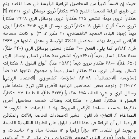
حیث إن قسماً کبیراً من المحاصیل الزراعیة الرئیسة في هذا القضاء یتم
عن طریق الزراعة الدیمیة: القمح ۳۷۵ هکتاراً تُروی بوسائل الري، ۲۵۳۲۱ [؟]
هکتاراً تروی دیماً؛ الشعیر ۲۹۵ هکتاراً تروی بوسائل الري ۳۹۳۸ هکتاراً
تروی دیماً؛ أنواع البقول ۱۹ هکتاراً تروی بوسائل الري، ۴۵۱۶ هکتاراً تروی
دیماً (جهاد البناء،
المعجم الاقتصادي
، ۲۰ مکرر ۲، ۳). و کانت مساحة
الأراضي المزروعة بهذه المحاصیل الثلاثة الرئیسة و معدل انتاجها في ۱۳۶۳
ش/ ۱۹۸۴م کما یلي: القمح ۴۰۰ هکتار تسقی بوسائل الري (۴۴۰ طنّاً)،
۱۱۰۰۰ هکتار تسقی دیماً (۴۴۰۰طن)؛ الشعیر ۵۰۰ هکتار تسقی بوسائل الري
(۶۵۰ طناً)، ۶۸۰۰ هکتار تروی دیماً (۲۵۸۴ طناً)؛ أنواع البقول ۸ هکتارات
تسقی بوسائل الري، ۲۱۰۰ هکتار تسقی دیماً و مجموع انتاجها ۲۱۸ طناً
(
آمارنامه
[الاحصائیة]، ۷۸-۹۴؛
آمارنامۀ کشاورزي
[الاحصاء الزراعي]
۲۳۷-۲۴۱). وتوجد بعض المحاصیل الزراعیة الأخری التي تزرع اعتماداً علی
وسائل الري و هي: العلف ۶۷۵ هکتاراً (۴۲۲۲ طنّا)، البطاطا ۵۳ هکتاراً،
البصل ۱۱ هکتاراً، القطن ۱۰ هکتارات. وهناک خمسة محاصیل أخری
نذکرها بحسب مساحة الأراضي المزروعة بها: ۱. القرعیات؛ ۲. الکروم؛ ۳.
الطماطة؛ ۴. التفاح؛ ۵. اللوز. تشیر الاحصاءات الخاصة بالآلات والمکائن
الزراعیة الی أن الزراعة في هذا القضاء تزاول علی الطریقة التقلیدیة القدیمة
و یوجد في القضاء: ۱۲۳ جرّاراً زراعیاً و ۱۳ مضخة میاه و ۷ حاصدات، و
جراراً واحداً (جهاد البناء،
المعجم الاقتصادي
، ۲۰، مکرر ۲، ۴ آمارنامه،