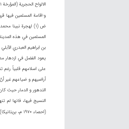
الالواح الحجریة (المؤرخة ۸۰۱ه/۱۳۹۹) والتي تم العثور علیها في القسم القدیم من مدینة آبلة و نقلها لویس
و-اقامة المسلمین فیها قر
المسلمین في هذه المدینة 
بن ابراهیم العبدري الآبلي (تـ ۷۵۷ه/۱۳۵۶م) تلمیذ ابن بنّا ا
علی اسلامهم قلبیاً رغم ت
النسیج فیها، فانها لم ت
(احصاء ۱۹۷۰ م، بریتانیکا)، و لکنها تعد من أهم مراکز السیاحة في إسبانیا.