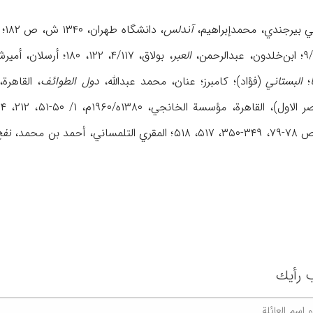
آندلس
، دانشگاه طهران، ۱۳۴۰ ش، ص ۱۸۲؛ ابن الأثیر، عزالدین،
العبر
، بولاق، ۴/۱۱۷، ۱۲۲، ۱۸۰؛ أرسلان، أمیرشکیب،
؛
البستاني
(فؤاد)؛ کامبرز؛ عنان، محمد عبداللَّه،
دول الطوائف
، القاهرة، لجنة
ول)، القاهرة، مؤسسة الخانجي، ۱۳۸۰ه/۱۹۶۰م، ۱/ ۵۰-۵۱، ۲۱۲، ۲۱۴، ۲/۵۱۰؛ مونس، حسین،
نفح
 رأیك