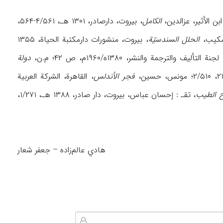
الکامل
، بیروت، دارصادر، ۱۳۰۱ هـ، ۴/۵۶۱-۵۶۴،
الحلل السندسیّة
، بیروت، منشورات دارمکتبة الحیاة، ۱۳۵۵
 التألیف والترجمة والنشر، ۱۳۸۰ه/۱۹۶۰م، ص ۴۲؛ م.ن،
دولة
فجر الأندلس
، القاهرة، الشرکة العربیة
 الطیب
، تقـ : إحسان عباس، بیروت، دار صادر، ۱۳۸۸ هـ، ۱/۲۷۱،
هادي عالم‌زاده – جعفر شعار