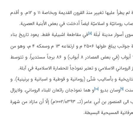
ظلّت آبلة من الناحیة المعماریة کالمدن الأوروبیة في القرون الوسطی، و احتفظت بآثار و أبنیة کثیرة لم یطرأ علیها تغییر منذ القرون القدیمة وبخاصة ۱۱ و ۱۲م. و أقدم
نصاب رومانیّة و اسلامیّة ایضاً أدخلت في بعض الأبنیة العصریة.
 سوی أسوار مدینة
لَبلَة
في مقاطعة اشبیلیة فقط. یعود تاریخ بناء
[۸]
السور الی ربیع ۴۸۳ه/۱۰۹۰م، ولکن لم یکتمل بناؤه حتی عام ۴۹۲ه/۱۰۹۹م. و لهذا السور الضخم عدة جوانب یبلغ طولها ۲۵۰۶ م و ارتفاعه ۱۳ م وسمکه ۴ م، وهو من
حجر الغرانیت الأحمر و یفصل القسم القدیم من المدینة عن الأقسام الحدیثة. کما ان لهذا السور ۹ أبواب (في بعض المصادر ۸ أبواب) و ۸۶ برجاً مستدیراً. و تتوسط
لروماني الاسلامي و تعتبر نموذجاً للحضارة الاسلامیة في آبلة.
یخیة و بأسالیب شتّی (رومانیة و قوطیة و اسبانیة و برنینیة). و
سنت
وسان
بدرو
و هما نموذجان رائعان للبناء الروماني. ولایزال
[۱۰]
[۹]
في هذه المدینة آثار لفنانین أوروبیین کبار مثل رافائیل و میخائیل انجلو و غیرهما. و ساحة تنسب الی المنصور بن أبي عامر (تـ ۳۹۳ه/۱۰۰۲م) إلّا أن مازاد من شهرة