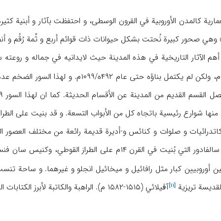
یّة» وهي صحور کبیرة نُحتت بشکل حیوانات ذات قوائم أربع و ثّمة رُقُم و أ
أهم الآثار التاریخیة في هذه المدینة حیث لایدانیه في جماله و روعته
نها شوارع رئیسیة باتجاه کل من الأبواب التسعة. و قد بنیت علی الطراز ا
درائیات و صلوات و کنائس و-أدیرة قدیمة رائعة من مختلف العصور التار
نیت في القرن ۱۴م علی الطراز القوطي، وکنیس سان
فن
القدیسة
تریزیة
آڤیلائي (۱۵۱۵-۱۵۸۲ م). الراهبة والکاتبة لأبرز الکتابات العرفانیة المسیحیة البسیطة.
[۱۱]