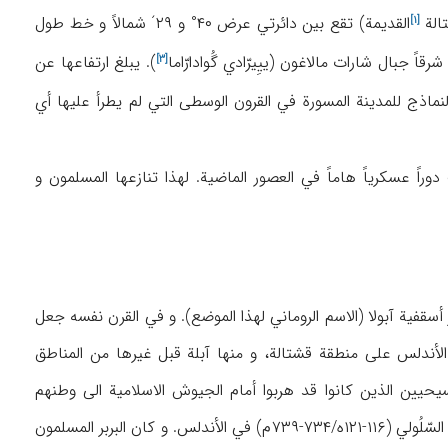
الة
القدیمة) تقع بین دائرتي عرض ۴۰° و ۲۹´ شمالاً و خط طول
[۱]
شرقاً جبال شارات مالاغون (ییِیرّادي
گُوادارّاما
). یبلغ ارتفاعها عن
[۳]
نماذج للمدینة المسورة في القرون الوسطی التي لم یطرأ علیها أي
اً عسکریاً هاماً في العصور الماضیة. لهذا تنازعها المسلمون و
أسقفیة آبولا (الاسم الروماني لهذا الموضع). و في القرن نفسه جعل
ام ۹۲ه/۷۱۱ م استولی طارق بن زیاد فاتح الأندلس علی منطقة قشتالة، و منها آبلة قبل غیرها من المناطق
حیین الذین کانوا قد هربوا أمام الجیوش الاسلامیة الی وطنهم
بالتدریج لما سمعوه من عدل المسلمین. و یبدو أن عودتهم هذه تمت أثناء حکم عُقبَة بن الحجّاج السّلُولي (۱۱۶-۱۲۱ه/۷۳۴-۷۳۹م) في الأندلس. و کان البربر المسلمون