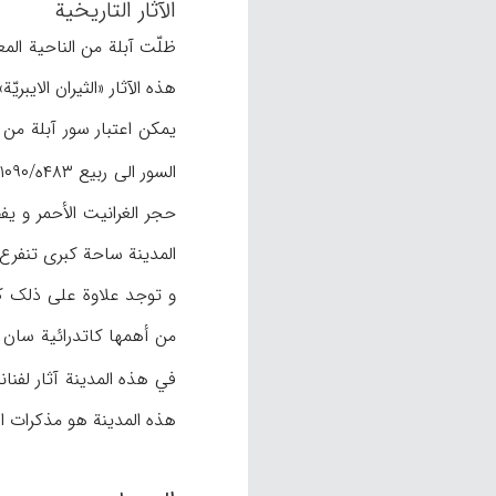
الآثار التاریخیة
هذه الآثار «الثیران الایبر
یمکن اعتبار سور آبلة من 
المدینة ساحة کبری تنفرع م
و توجد علاوة علی ذلک کات
من أهمها کاتدرائیة سان سالفادور التي بُ
هذه المدینة هو مذکرات 