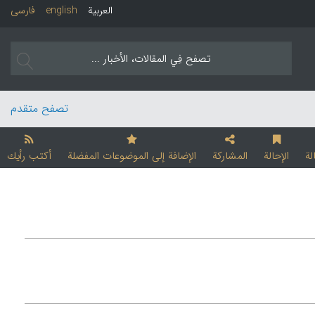
العربیة
english
فارسی
تصفح متقدم
لة
الإحالة
المشارکة
الإضافة إلی الموضوعات المفضلة
أکتب رأیك