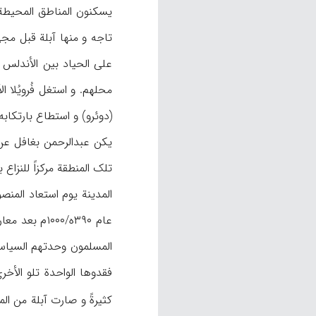
علی الحیاد بین الأندلس 
(دوئرو) و استطاع بارتکابه
المسلمون وحدتهم السیاسی
فقدوها الواحدة تلو الأخری
کثیرةً و صارت آبلة من ا