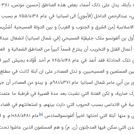
تاجه و منها آبلة قبل
الاسلامیة (من الشرق و الجنوب و الغرب) و بین الدولة المسیحیة أشتُ
 أعمال القتل و التخریب أن ینتزع قسماً کبیراً من المناطق الشمالیة و الغ
یکن عبدالرحمن بغافل عن تلک الحادثة فقد أنفذ
المدینة یوم استعاد المنصور بن أبي عامر شمال اسب
ة في الاندلس بسبب الحروب التي دارت بینهم، و استعانتهم في قضاء کل
 و منها آبلة التي احتلها اخیراً
ألفونسوالسادس
عام ۴۸۱
[۵]
لمدن التي سکن فیها المدجّنون (ن. م) و هم المسلمون الذین عاشوا تحت