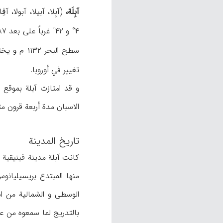
آبِلَة،
(آبِلا، آبیلا، آبولا،
۴° و ۴۲´ غرباً علی بعد ۸۷ کم غرب مدرید. یحدها شمالاً جبال شارات آبلة (سِبِیرّادي
سطح البحر ۱۱۳۲ م و یخترقها نهر
تغییر في أوروبا.
و قد امتازت آبلة بموقع خ
الاسبان مدة أربعة قرون متو
تاریخ المدینة
کانت آبلة مدینة فینیقیة ف
الوسطی و الشمالیة من ا