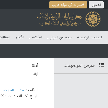
الدخول
الاشتراك في موقع الویب
الصفحة الرئیسیة
نبذة عن المرکز
المکتبة
الأنباء
المقالا
فهرس الموضوعات
آبلة
آبلة
المؤلف
-
:
هادی عالم زاده
تاریخ آخر التحدیث
:
۵۰:۴۸