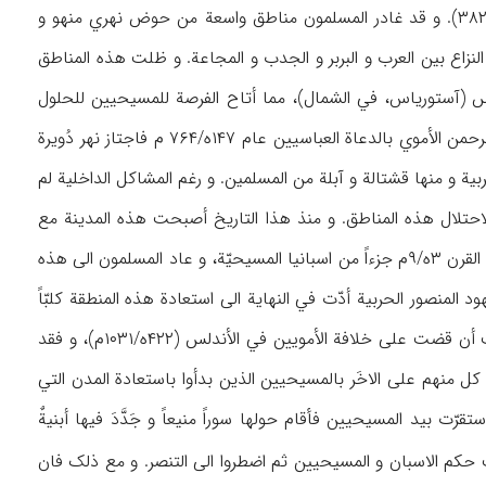
یسکنون المناطق المحیطة بآبلة، یدل علی ذلک أسماء بعض هذه المناطق (حسین مونس، ۳۸۱-۳۸۲). و قد غادر المسلمون مناطق واسعة من حوض نهري منهو و
 مجيء عبدالرحمن الداخل (الأموي) الی اسبانیا في عام ۱۳۸ه/۷۵۵ م بسبب النزاع بین العرب و البربر و الجدب و المجاعة. و ظلت هذه المناطق
ریس (آستوریاس، في الشمال)، مما أتاح الفرصة للمسیحیین للحلول
محلهم. و استغل فُرویُلا الأول بن ألفونسو ملک جلیقیّة المسیحي (في شمال اسبانیا) انشغال عبدالرحمن الأموي بالدعاة العباسیین عام ۱۴۷ه/۷۶۴ م فاجتاز نهر دُویرة
ربیة و منها قشتالة و آبلة من المسلمین. و رغم المشاکل الداخلیة لم
 في عام ۱۴۸ه/۷۶۵ م أحد قُوّاده بجیش کبیر لاحتلال هذه المناطق. و منذ هذا التاریخ أصبحت هذه المدینة مع
تلک المنطقة مرکزاً للنزاع بین المسلمین و المسیحیین. و تدل المصادر علی ان آبلة کانت في مطلع القرن ۳ه/۹م جزءاً من اسبانیا المسیحیّة، و عاد المسلمون الی هذه
انیا عام ۳۷۱ه/۹۸۱م. و یبدو من المصادر أن جهود المنصور الحربیة أدّت في النهایة الی استعادة هذه المنطقة کلبّاً
عام ۳۹۰ه/۱۰۰۰م بعد معارک ضاریة، و لکن الفتنة التي نشبت بعد مدة قصیرة في قرطبة ما عتمت أن قضت علی خلافة الأمویین في الأندلس (۴۲۲ه/۱۰۳۱م)، و فقد
 منهم علی الاخَر بالمسیحیین الذین بدأوا باستعادة المدن التي
ه/۱۰۸۸م. و استقرّت بید المسیحیین فأقام حولها سوراً منیعاً و جَدَّدَ فیها أبنیةٌ
 حکم الاسبان و المسیحیین ثم اضطروا الی التنصر. و مع ذلک فان