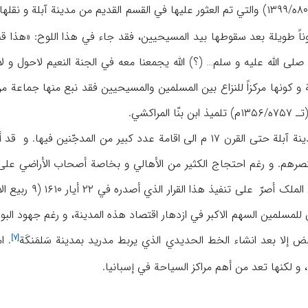
وناً طویلة بعد سقوطها بید المسیحیین، فقد جاء في هذا اللوح: «هذا قبر
و کونها مرکزاً للنزاع بین المسلمین والمسیحیین فقد نبع منها جماعة م
لمراکشي.
یعود الفضل في ازدهار مدینة آبلة حتی القرن ۱۷ م الی اقامة عدد کبیر
نصرهم. و رغم احتجاج الکثیر من الأهالي و بخاصة أصحاب الأراضي علی هذ
نهض إلا بعد انشاء الخط الحدیدي الذي یربط مدرید بمدینة
سَلمَنکَة
[۷]