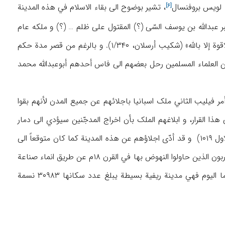
بروفنسال
، تشیر بوضوح الی بقاء الاسلام في هذه المدینة
[۶]
 عبداللَّه بن یوسف السّی (؟) المقتول علی ظلم … (؟) و ملکه عام
ض (۱) لهجرة نبینا محمد صلی اللَّه علیه و سلم… (؟) اللَّه یجمعنا معه في الجنة النعیم لاحول و لاقوة إلا باللَّه» (شکیب أرسلان، ۱/۳۴۰). و بالرغم من قصر مدة حکم
ن العلماء المسلمین رحل بعضهم الی فاس أحدهم أبوعبداللَّه محمد
 من المدجّنین فیها. و قد أمر فیلیب الثاني ملک اسبانیا باجلائهم عن جمیع المدن لأنهم بقوا
ا القرار، و ابلاغهم الملک بأن اخراج المدجّنین سیؤدي الی دمار
أراضیهم و ضیاعهم غیر أنّ الملک أصرّ علی تنفیذ هذا القرار الذي أصدره في ۲۲ أیار ۱۶۱۰ (۹ ربیع الاول ۱۰۱۹) و قد أدّی اجلاؤهم عن هذه المدینة کما کان متوقعاً الی
التدهور و الدمار حیث کان للمسلمین السهم الاکبر في ازدهار اقتصاد هذه المدینة، و رغم جهود البوربون الذین حاولوا النهوض بها في القرن ۱۸م عن طریق انماء صناعة
. اما الیوم فهي مدینة ریفیة بسیطة یبلغ عدد سکانها ۳۰۹۸۳ نسمة