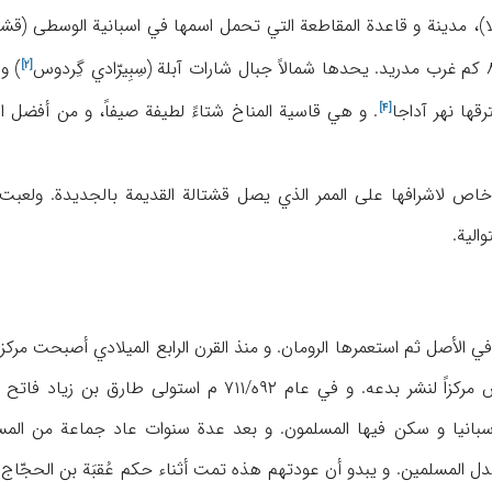
 آڤِلا)، مدینة و قاعدة المقاطعة التي تحمل اسمها في اسبانیة الوسطی (
قشت
گِردوس
) و 
[۲]
آداجا
. و هي قاسیة المناخ شتاءً لطیفة صیفاً، و من أفضل ال
[۴]
اص لاشرافها علی الممر الذي یصل قشتالة القدیمة بالجدیدة. ولعبت دور
الیة.
ي الأصل ثم استعمرها الرومان. و منذ القرن الرابع المیلادي أصبحت مرکز 
منها المبتدع بریسیلیانوس مرکزاً لنشر بدعه. و في ع
سبانیا و سکن فیها المسلمون. و بعد عدة سنوات عاد جماعة من المسی