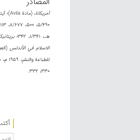
المصادر
آمریکانا
، (مادة Avila)؛ آیتي بیرجندي، محمدإبراهیم،
۵/۴۹۰، ۵۰۰، ۸/۶۷۷، ۹/۱۱۳؛ ابن‌خلدون، عبدالرحمن،
هـ، ۱/۳۴۱، ۳۴۲؛
بریتانیکا
الاسلام في الأندلس
(العصر الا
للطباعة والنشرِ، ۱۹۵۹ م، ص ۷۸-۷۹، ۳۴۹-۳۵۰، ۵۱۷، ۵۱۸؛ المقري التلمساني، أحمد بن محمد،
۳۳۰، ۳۳۲.
أکتب