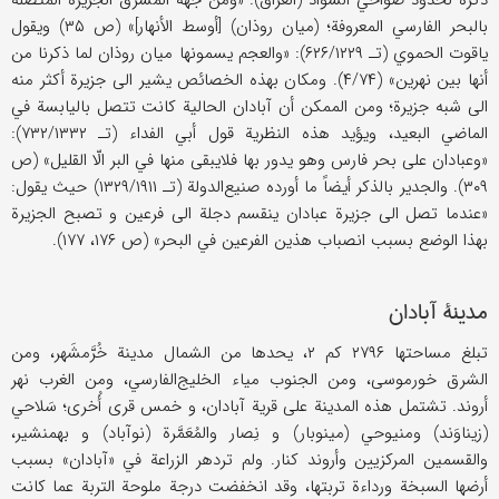
ذکره لحدود ضواحي السواد (العراق): «ومن جهة المشرق الجزیرة المتصلة
بالبحر الفارسي المعروفة؛ (میان روذان) [أوسط الأنهار]» (ص ۳۵) ویقول
یاقوت الحموي (تـ ۶۲۶/۱۲۲۹): «والعجم یسمونها میان روذان لما ذکرنا من
أنها بین نهرین» (۴/۷۴). ومکان بهذه الخصائص یشیر الی جزیرة أکثر منه
الی شبه جزیرة؛ ومن الممکن أن آبادان الحالیة کانت تتصل بالیابسة في
الماضي البعید، ویؤید هذه النظریة قول أبي الفداء (تـ ۷۳۲/۱۳۳۲):
«وعبادان علی بحر فارس وهو یدور بها فلایبقی منها في البر الّا القلیل» (ص
۳۰۹). والجدیر بالذکر أیضاً ما أورده صنیع‌الدولة (تـ ۱۳۲۹/۱۹۱۱) حیث یقول:
«عندما تصل الی جزیرة عبادان ینقسم دجلة الی فرعین و تصبح الجزیرة
بهذا الوضع بسبب انصباب هذین الفرعین في البحر» (ص ۱۷۶، ۱۷۷).
مدینة آبادان
تبلغ مساحتها ۲۷۹۶ کم ۲، یحدها من الشمال مدینة خُرَّمشَهر، ومن
الشرق خورموسی، ومن الجنوب میاء الخلیج‌الفارسي، ومن الغرب نهر
أروند. تشتمل هذه المدینة علی قریة آبادان، و خمس قری أُخری؛ سَلاحي
(زیناوَند) ومنیوحي (مینوبار) و نِصار والمُعَمَّرة (نوآباد) و بهمنشیر،
والقسمین المرکزیین وأروند کنار. ولم تردهر الزراعة في «آبادان» بسبب
أرضها السبخة ورداءة تربتها، وقد انخفضت درجة ملوحة التربة عما کانت