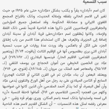
سبب التسمیة
کان اسم «آبادان» یقرأ و یکتب بشکل «عبّادان» حتی عام ۱۹۳۵ م، حیث
تغیر الی الاسم الحالي بلفظه و‌إملائه الحدیث، و‌ذلک باقتراح المجمع
اللغوي الایراني و مصادقة الحکومة. و‌قد استعمل جمیع المؤرخین
و‌الجغرافیین الإسلامیین الذین ذکروا هذه الناحیة قدیماً نفس ذلک اللفظ
و‌الإملاء. و‌کانوا یُطلقون اسم «عبّادان»علی قریة آبادان أو مدینة آبادان
إضافة إلی الجزیرة، و‌لایُعرف هل کان استخدام هذا الاسم من باب إطلاق
الجزء علی الکل أو بالعکس. و‌قد وردت عدة روایات في سبب تسمیة
آبادان التي یری بطلمیوس أنها في الإقلیم الثالث (یاقوت، ۴/۷۴) (و‌بتعبیر
الجغرافیین القدامی: الاقلیم الحار). فینسبها البلاذري (تـ ۲۷۹/۸۹۲) الی
عبّاد بن الحُصین الحَبِطي من أعوان الحجاج بن یوسف الثقفي (تـ
۹۵/۷۱۴)، و‌المعاصر لعبد الملک بن مروان (تـ ۸۶/۷۰۵)، (فتوح، ص ۳۷۶).
و‌یعتقد البعض أن بناء عبّادان تم في القرن الثاني أو الثالث الهجري/
السابع أو الثامن المیلادي علی ید رجل من أهل الورع و‌التقوی یُدعی عبّاد
و‌أن أهل البصرة، أو کما یذکر أحمد المقدسي «أن الذین کانوا في ضواحیها
و‌کلهم من العجم» (أحسن التقاسیم، ص ۶۱۶)، أضافوا لاحقة النسبة «آن»
الی اسمه و‌استبدلوا بذلک اسمه باسم المکان. و‌یری بهرام فَرَه وَشِي – في
معرض رفضه لمثل هذه التسمیات – أن الشکل القدیم لاسم هذه الناحیة
[۱]