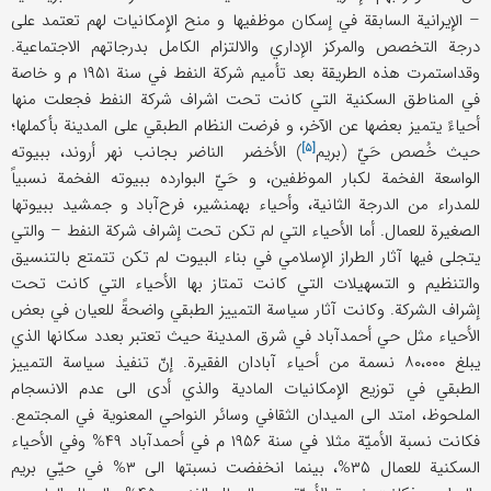
– الإیرانیة السابقة في إسکان موظفیها و منح الإِمکانیات لهم تعتمد علی
درجة التخصص والمرکز الإداري والالتزام الکامل بدرجاتهم الاجتماعیة.
وقداستمرت هذه الطریقة بعد تأمیم شرکة النفط في سنة ۱۹۵۱ م و خاصة
في المناطق السکنیة التي کانت تحت اشراف شرکة النفط فجعلت منها
أحیاءً یتمیز بعضها عن الآخر، و فرضت النظام الطبقي علی المدینة بأکملها؛
[۵]
حیث خُصص حَيّ (
بریم
) الأخضر الناضر بجانب نهر أروند، ببیوته
الواسعة الفخمة لکبار الموظفین، و حَيّ البوارده ببیوته الفخمة نسبیاً
للمدراء من الدرجة الثانیة، وأحیاء بهمنشیر، فرح‌آباد و جمشید ببیوتها
الصغیرة للعمال. أما الأحیاء التي لم تکن تحت إشراف شرکة النفط – والتي
یتجلی فیها آثار الطراز الإسلامي في بناء البیوت لم تکن تتمتع بالتنسیق
والتنظیم و التسهیلات التي کانت تمتاز بها الأحیاء التي کانت تحت
إشراف الشرکة. وکانت آثار سیاسة التمییز الطبقي واضحةً للعیان في بعض
الأحیاء مثل حي أحمدآباد في شرق المدینة حیث تعتبر بعدد سکانها الذي
یبلغ ۸۰،۰۰۰ نسمة من أحیاء آبادان الفقیرة. إنّ تنفیذ سیاسة التمییز
الطبقي في توزیع الإمکانیات المادیة والذي أدی الی عدم الانسجام
الملحوظ، امتد الی المیدان الثقافي وسائر النواحي المعنویة في المجتمع.
فکانت نسبة الأمیّة مثلا في سنة ۱۹۵۶ م في أحمدآباد ۴۹% وفي الأحیاء
السکنیة للعمال ۳۵%، بینما انخفضت نسبتها الی ۳% في حیّي بریم