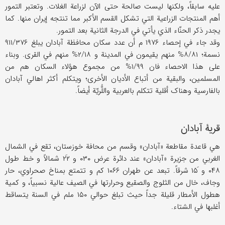
علیه سابقاً، ولکنها لیست صالحة حتی الآن لزراعة الغلات. وتعتبر التمور
أهم المنتجات الزراعیة التي تشکل القسم الأکبر مما تنتجه إیران منها. کما
یجدر ذکر الحنّاء الذي یأتي في الدرجة الثانیة بعد التمور.
وقد جاء في إحصاء ۱۹۷۶ م أن عدد سکان محافظة آبادان یبلغ ۹۱۱/۳۷۶
نسمة؛ ۸/۸۱% منهم یقیمون في المدینة و ۲/۱۸% منهم في القری. وبناء
علی هذا الاحصاء فان ۱/۹۹% من مجموع هؤلاء السکان هم من
المسلمین، والبقیة من أتباع الأدیان الأخری؛ ویتکلم أکثر اهالي آبادان
بالفارسیة وهناک أقلیة تتکلم بالعربیة واللُّریّة أیضاً.
قریة آبادان
هي قاعدة مقاطعة «آبادان» وقسم من محافة خوزستان، تقع في الشمال
الغربي من جزیرة «آبادان» عند دائرة عرض ۰۳۰ و ۲۲َ شمالاً و خط طول
۰۴۸ و َ۱۵ شرقاً. تبعد عن طهران ۱۰۶۶ کم و تتمتع بمناخ صحراوي، حار
وجاف، خال من الثلوج والصقیع وحرارتها في الصیف عالیة نسبیاً، و کمیة
هطول الأمطار قلیلة جداً حیث تبلغ حوالي ۱۵۰ ملم في السنة یتساقط
أغلبها في الشتاء.