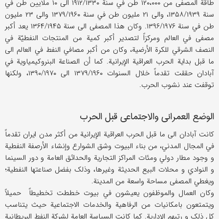
طاقة المصفی من ۱۲۰،۰۰۰ طن في سنة ۱۹۱۲/۱۳۳۰ الی ۱۰ ملایین طن في
سنة ۱۳۵۸/۱۹۳۹، والی ۲۱ ملیون طن في سنة ۱۳۷۹/۱۹۶۰ والی ۲۳ ملیون
طن في سنة ۱۳۹۶/۱۹۷۶. وکان هذا المصفی الی سنة ۱۳۶۴/۱۹۴۵ یعد أکبر
مصفی في العالم ومرکزاً لتصدیر أکبر کمیة من المنتجات النفطیّة في
النصف الشرقي للکرة الأرضیة، وکان من أکبر مصافي النفط في العالم الی
ما قبل بدایة الحرب العراقیة الإیرانیة. کما أن الصناعة البنروکیمیاویة في
آبادان حققت تقدماً خلال السنوات ۱۳۷۹/۱۹۶۰ الی ۱۳۹۰/۱۹۷۰، ولکنها
توقفت عند نشوب الحرب.
الوضع العمراني والاجتماعي قبل الحرب
کانت آبادان الی ما قبل الحرب العراقیة الإیرانیة من أکثر مدن ایران تقدماً
في المجال المدني، من بناء البیوت وشق الشوارع وإنشاء الأرصفة النفطیة
و وجود مطار دولي ومئات المراکز التجاریة والحدائق العامة و دور السینما
و النوادي و محلات البیع الحدیثة وغیرها، وذلک بفضل صناعتها النفطیة؛
ویغطي المصفی مساحة واسعة من المدینة.
وکان العمال والموظفون یعیشون في بیوت خططت تخطیطاً حمیلاً
ویتمتعون بامکانیات من الرفاهیة والخدمات الاجتماعیة حیث یتناسب
کل ذلک و رتبهم الإداریة. کما کانت السیاسة العامة لشرکة النفط البریطانیة