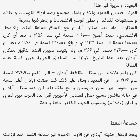
البعیدة والقریبة الی هذا
المرکز الصناعي الجدید وتکوّن بذلک مجتمع یضم أنواع القومیات والعقائد
والمستویات الثقافیة و تطور الوضع الاقتصادط وازدهر فیها بسرعة.
السکان: ازداد عدد سکان آبادان مع اتساع صناعة النفط والازدهار
الاقتصادي، حیث أصبح ۲۲۶،۰۰۰ نسمة في سنة ۱۹۵۶ م بعد أن کان
۱۰۰،۰۰۰ نسمة في سنة ۱۹۴۳ م، و بلغ ۲۹۶،۰۰۰ نسمة في ۱۹۷۶ م بعد أن
کان ۲۷۶،۰۰۰ نسمة في ۱۹۶۶ م، ولم یتیسر تعیین العدد الدقیق لسکان
آبادان بعد هذا التاریخ لکونها من المناطق الحربیة حین کتابة هذه
المقالة.
کان یقیم ۸/۸۱% من سکان مقاطعة آبادان – التي تضم ۳۷۶،۹۰۰ نسمة
عام ۱۹۷۶ م – في المدینة، وبناء علی ذلک فقد ضمّت آبادان أعلی نسبة
من النفوس بین مدن خوزستان و مع ذلک فقد کان عدد سکان آبادان
في حالة تناقص نسبي خلال العقدین الأخیرین قبل بده الحرب بین العراق
و ایران (۱۹۸۰ م) وبنشوب الحرب انخفض دفعة واحدة.
صناعة النفط
یعود ازدهار مدینة آبادان في الآونة الأَخیرة الی صناعة النفط. فقد ازدادت