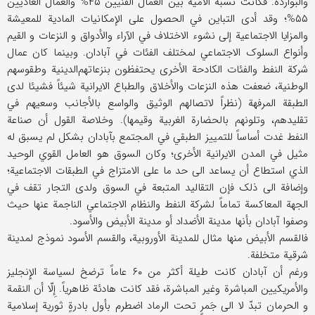
والبوارده. فکانت نسبة الأمیّة بین العمال الفنیین ۴۵% والعمال العادیین
۵۵%؛ وقد أدی التباین في الحصول علی الإمکانیات المادیة للمعیشة
والمزایا الاجتماعیة إلی نشوء الاختلاف في الآراء والأدواق و النزعات و القیم
وأنواع السلوک الاجتماعي لمختلف الفئات في آبادان. وبینما کان عمال
شرکة النفط والفئات الکادحة الأخری یحتفظون بنزعاتهم‌الدینیة وطقوسهم
الوطنیة، ضعفت هذه النزعات والأخلاق والطباع الایرانیة شیئاً فشیئا لدی
الطبقة المرفهة (نظراً لاتصالهم الوثیق والواسع بالأجانب وسعیهم في
تقلیدهم، وتلونهم بالحضارة الغربیة وقیمها). وخلاصة القول أن صناعة
النفط غدت أساساً للتمییز الطبقي في المجتمع بآبادان بشکل لم یسبق له
مثیل في المدن الایرانیة الأخری؛ وکان السوق هو العامل القوي الوحید
الذي استطاع أن یساعد الی حد ما علی الامتزاج في الطبقات الاجتماعیة؛
وإضافة الی ذلک فإن التقالید المتبعة في السوق ولدی التجار تقف في
الجهة المعاکسة تماماً لشرکة النفط والنظام الاجتماعي الناجمة عنها حیث
وصفوا آبادان بأنها مدینة الأضداد أو مدینة الأبیض والأسود.
فالقسم الأبیض منها مثال للمدینة الأوروبیة، والقسم الأسود نموذج لمدینة
شرقیة متخلفة.
ورغم أن آبادان کانت طیلة أکثر من ۶۰ عاماً ترضخ لسیاسة الإِنجلیز
والأمریکیین المباشرة وغیر المباشرة، فقد کانت هادئة ظاهریاً. إِلّا أن النقمة
و الحرمان تبدّ لا الی جَمرٍ تحت الرماد اضطرم بأول بادرةٍ ثوریة إسلامیة