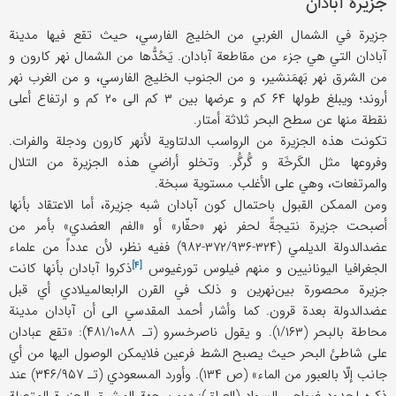
جزیرة آبادان
جزیرة في الشمال الغربي من الخلیج الفارسي، حیث تقع فیها مدینة
آبادان التي هي جزء من مقاطعة آبادان. یَحُدُّها من الشمال نهر کارون و
من الشرق نهر بَهمَنشیر، و من الجنوب الخلیج الفارسي، و من الغرب نهر
أروند؛ ویبلغ طولها ۶۴ کم و عرضها بین ۳ کم الی ۲۰ کم و ارتفاع أعلی
نقطة منها عن سطح البحر ثلاثة أمتار.
تکونت هذه الجزیرة من الرواسب الدلتاویة لأنهر کارون ودجلة والفرات.
وفروعها مثل الکَرخَة و گُرگُر. وتخلو أراضي هذه الجزیرة من التلال
والمرتفعات، وهي علی الأغلب مستویة سبخة.
ومن الممکن القبول باحتمال کون آبادان شبه جزیرة، أما الاعتقاد بأنها
أصبحت جزیرة نتیجةً لحفر نهر «حفّار» أو «الفم العضدي» بأمر من
عضدالدولة الدیلمي (۳۲۴-۳۷۲/۹۳۶-۹۸۲) ففیه نظر، لأن عدداً من علماء
[۴]
الجغرافیا الیونانیین و منهم فیلوس
تورغیوس
ذکروا آبادان بأنها کانت
جزیرة محصورة بین‌نهرین و ذلک في القرن الرابعالمیلادي أي قبل
عضدالدولة بعدة قرون. کما وأشار أحمد المقدسي الی أن آبادان مدینة
محاطة بالبحر (۱/۱۶۳). و یقول ناصرخسرو (تـ ۴۸۱/۱۰۸۸): «تقع عبادان
علی شاطئ البحر حیث یصبح الشط فرعین فلایمکن الوصول الیها من أي
جانب إلّا بالعبور من الماء» (ص ۱۳۴). وأورد المسعودي (تـ ۳۴۶/۹۵۷) عند