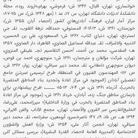
خوانساري، تهران، اقبال، ۱۳۴۶ ش؛ فره‌وشي، بهرام،«اروند رود»،
مجلۀ
دانشکدۀ ادبیّات دانشگاه تهران
، س ۱۷، عد ۱ (مهر ۱۳۴۸ ش)، ص ۷۵-۸۷؛
مرکز آمار ایران،
فرهنگ آبادی‌هاي کشور
(احصاء آبان ۱۳۵۵ ش)،
خوزستان، ۱۳۶۱ ش، ۱۶/۳-۶؛ المستوفي، حمداللَّه،
نزهة القلوب
، تقـ جي
لسترنج، تهران، دنیاي کتاب، ۱۳۶۲ ش؛ المسعودي، علي بن الحسین،
التنبیه والاشراف
، تقـ عبدالله اسماعیل الصاوي، القاهرة، دار الصاوي، ۱۳۵۷
هـ؛ المقدسي، محمد بن أحمد،
أحسن التقاسیم
تجـ علینقي المنزوي،
تهران، شرکت مؤلفان و مترجمان، ۱۳۶۱ ش؛ منوچهري، احمد بن قوص،
دیوان منوچهري دامغاني
، تقـ محمد دبیر سیاقي، تهران، زوار، ۱۳۶۲ ش،
ص ۱۱۲؛ المهندسون الفنیون في المنطقة،
طرح ترسیمي ضربتيَ جامع
تفصیلي آبادان
(الموجود في مرکز اعادة وتجدید بناء المناطق المتضررة
بالحرب)، آذرماه ۱۳۶۱ ش، ص ۴-۷، ۱۳-۱۵؛ ـــــ،
طرح پیشنهادي براي
بازسازي مناطق جنگ زده
، آبادان، خرداد ۱۳۶۱ ش، (موجود في مرکز اعادة
بناء المناطق المتضررة بالحرب في وزارة الداخلیة)؛ میرزامحمد، علي‌رضا،
الخلیج‌الفارسي عبر القرون والأعصار
، تهران، مجمع الآداب والفن الایراني،
۱۳۹۴ هـ، ص ۱۵، ۱۹، ۴۷؛ ناصرخسرو، أبومعین،
سفرنامه
، تقـ محمد دبیر
سیاقي، تهران، انجمن آثار ملی، ۱۳۵۴ ش؛
وزارة العمل والشؤون
الاجتماعیة
(المدیریة العامة لاحصاء القدرة البشریة)،
بررسی مسائل کلی