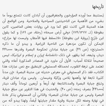
تأریخها
یُستنبط مما أورده المؤرخون والجغرافیون أن آبادان کانت تتمتع یوماً ما
بشيء من الأهمیة من الناحیتنین السیاحیة والملاحیة. ومن الواضع أن
هذه المدینة التي کانت تقع کما ورد في روایات بعض الماضین، کابن
بطوطة (تـ ۷۷۹/۱۳۷۷) «وفي أرض سبحة» (رحلة، ص ۱۸۹) و کما یقول
ابن جُزَيّ (بروایة ابن بطوطة) «لاتسقط فیها الأمطار، ولیست لها مزارع»
لایمکن أن تکون مزدهرة من الناحیة الزراعیة. و یبدو أن ما ذکره
«لسترنج» (ص ۴۹) عن جبایة عبادان لحکومة البصرة وقدرها ۴۴۱،۰۰۰
دینار، وتبعه، کما یظهر، في ذلک
دانشنامۀ إیران و إسلام و ایرانیکا
، لیس
صحیحاً لثلاثة أسباب: الأول أن ماورد في المصادر المذکورة أعلاه والتي
تعتمد علی
نزهة القلوب
، لحمدالله المستوفی لاینطبق مع نص عبارات هذا
الکتاب، فقد ذکر المستوفي في معرض حدیثه عن مدینة البصرة: «إن مدناً
کثیرة تابعة لها وأهمها بَلاس وزَکیّة ومَیسان… ولیس وراء عبادان قریة،
وتبلغ جبایة البصرة والمدنالتابعة لها، أربعاً و أربعین توماناً وألف دینار
[۴۴۱،۰۰۰] بصرف زمنه» (ص ۴۰). والحدیث في هذا التقریر عن مبلغ جبایة
البصرة ولیس عن جبایة عبادان للبصرة؛ والثاني أن المستوفي یذکر عادة
في نهایة وصفه لکل مدینة وقریة مقدار جبایتها أیضاً، ولهذا یبدو أنه من