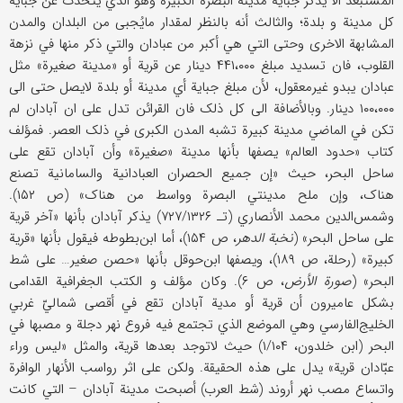
المستبعد ألّا یذکر جبایة مدینة البصرة الکبیرة وهو الذي یتحدث عن جبایة
کل مدینة و بلدة؛ والثالث أنه بالنظر لمقدار مایُجبی من البلدان والمدن
المشابهة الاخری وحتی التي هي أکبر من عبادان والتي ذکر منها في نزهة
القلوب، فان تسدید مبلغ ۴۴۱،۰۰۰ دینار عن قریة أو «مدینة صغیرة» مثل
عبادان یبدو غیرمعقول، لأن مبلغ جبایة أي مدینة أو بلدة لایصل حتی الی
۱۰۰،۰۰۰ دینار. وبالأضافة الی کل ذلک فان القرائن تدل علی ان آبادان لم
تکن في الماضي مدینة کبیرة تشبه المدن الکبری في ذلک العصر. فمؤلف
کتاب «حدود العالم» یصفها بأنها مدینة «صغیرة» وأن آبادان تقع علی
ساحل البحر، حیث «إن جمیع الحصران العبادانیة والسامانیة تصنع
هناک، وإن ملح مدینتي البصرة وواسط من هناک» (ص ۱۵۲).
وشمس‌الدین محمد الأنصاري (تـ ۷۲۷/۱۳۲۶) یذکر آبادان بأنها «آخر قریة
علی ساحل البحر» (
نخبة الدهر
، ص ۱۵۴)، أما ابن‌بطوطه فیقول بأنها «قریة
کبیرة» (رحلة، ص ۱۸۹)، ویصفها ابن‌حوقل بأنها «حصن صغیر… علی شط
البحر» (
صورة الأرض
، ص ۶). وکان مؤلف و الکتب الجغرافیة القدامی
بشکل عامیرون أن قریة أو مدیة آبادان تقع في أقصی شماليّ غربي
الخلیج‌الفارسي وهي الموضع الذي تجتمع فیه فروع نهر دجلة و مصبها في
البحر (ابن خلدون، ۱/۱۰۴) حیث لاتوجد بعدها قریة، والمثل «لیس وراء
عبّادان قریة» یدل علی هذه الحقیقة. ولکن علی اثر رواسب الأنهار الوافرة
واتساع مصب نهر أروند (شط العرب) أصبحت مدینة آبادان – التي کانت