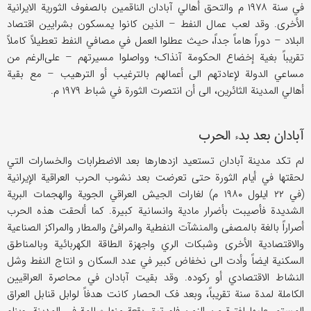
في سنة ۱۹۷۸ م والتحق أهالي آبادان الناقمین بالصفوف الثوریة الایرانیة
الأخری. وقد لعب عمال النفط – الذین کانوا یمسکون بشرایین اقتصاد
البلاد – دوراً هاماً جداً، حیث عطلوا العمل في مصافي النفط تعطیلاً کاملاً
تقریباً بغیة إخضاع الحکومة آنذاک؛ وواصلوا مسیرتهم – علی‌الرغم من
مساعي الدولة لإعادتهم الی أعمالهم بالترغیب أو الترهیب – مع بقیة
أهالي المدینة الثائرین، الی أن انتصرت الثورة في شباط ۱۹۷۹ م.
آبادان بعد بدء الحرب
لم تکد مدینة آبادان تستعید ازدهارها بعد الاضطرابات والخسارات التي
لحقتها في أیام الثورة حتی تعرضت بعد نشوب الحرب العراقیة الإیرانیة
(في ۲۲ ایلول ۱۹۸۰ م) لغارات الجیش العراقي الجویة والهجمات البریة
الشدیدة فأصیبت بأضرار مادیة وانسانیة کبیرة. کما ألحقت هذه الحرب
أصراراً بالغة بالمصفی والمنشآت النفطیة والمرافئ والمطار والمراکز الصناعیة
والاقتصادیة الأخری وشبکات الري واجهزة الطاقة الکهربائیة وبالمناطق
السکنیة ایضاً وأدت الی نخفاض کبیر في عدد السکان و انتاج النفط وشل
النشاط الاقتصادي أو رکوده. وقد بقیت آبادان في محاصرة العراقیین
الکاملة لمدة سنة تقریباً، وبعد فک الحصار کانت هدفاً لوابل قنابل العراق