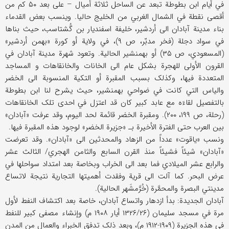
في أیام ابن بطوطة تبعد عن الساحل ثلاثة أمیال – علی بعد ۵۰ کم من
أقصی نقطة في الشمال الغربي من الخلیج حالیا. وینسب بعض القدماء
بناء مدینة آبادان الی أردشیر، خلیفة اسفندیار بن گُشتاسب، حیث بناها
في سواد دجلة (فخر مدبّر، ص ۹)، في ولایة أو کورة «بهمن أردشیر»
(المسعودي، ص ۳۵) أو بهمنشیر الحالیة. وتعود شهرة مدینة آبادان في
القرون الأولی للهجرة بشکل عام الی الخانات والخانقاهات و المساجد
المتعددة فیها، وکذلک بسبب المقبرة أو التکیة المنسوبة الی الخضر
والیاس التي کانت في ضواحي بهمنشیر، حیث یشرح لنا ابن بطوطة
بالتفصیل لقاءَه مع عابد کبیر کان قد اعتزل في احدی تلک الخانقاهات
(رحلة، ص ۱۹۹، ۲۰۰). ومقبرة الخضر قائمة لحد الیوم، وقد عرفت «آبادان»
بین العرب حتی الفترة الأخیرة بـ «جزیرة الخضر» لوجود هذه المقبرة فیها.
ونسب «یاقوت» عدداً من الزهاد والمحدثین الی «آبادان». وقد تعرضت
«آبادان» شیئاً فشیئاً منذ القرن السابع والثامن الهجري/ الثالث عشر
والرابع عشر المیلادي فما بعد الی الخراب وبخاصة بعد امتداد سواحلها في
عرض البحر. کما آلت الی قریة وفقدت أهمیتها التجاریة نتیجة لاتساع
مدینتي البصرة والمحمَّرة (خُرَّمشَهر الحالیة).
آبادان الجدیدة: بدأ ازدهار واتساع آبادان، خاصة بعد اکتشاف النفط لأول
مرة في مسجد سلیمان (۱۳۲۶/۲۶ أیار ۱۹۰۸ م) وإنشاء مصفی کبیر للنفط
في هذه الجزیرة (۱۹۰۹-۱۹۱۲ م)، وبعد ذلک تدفق الخبراء والعمال من المدن