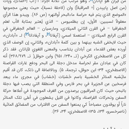
من ایران هو
اپاتان
، و‌هو مرکب من ثلاثة أجزاء: أُ (آب [=الماء])، وپات
(من اصل پاییدن [= المراقبة]) و‌ان (لاحقة نسبة)، حیث یعني مجموعها
«الموضع الذي یتم فیه حراسة ماءالبحر أو‌النهر» (ص ۸۶). و‌یبدو هذا الرأي
معقولاً لسببین: الأول، إن بطلمیوس – الذي یُعتبر بمثابة الأب لعلم
الجغرافیا – في القرن الثاني المیلادي، ومارسیان – العالم الجغرافي في
[۳]
[۲]
القرن الرابع المیلادي – استعملا اسمي (
آپفانا
، و
آپفادانا
) لـ «آبادان»،
حیث لایخفی الشبه بینهما و بین کلمة «آبادان»، و‌الثاني، إن الوصف الذي
أورده بعض القدماء عن آبادان یتناسب و‌المعنی اللغوي لآیاتان. فقد ذکر
کل من الاصطخري الکرخي (تـ ۳۴۰/ ۹۵۱) وابن حوقل( تـ ۳۶۸/۹۷۹) أنه
کان في عبادان مقر لحراسة مدخل دجلة الی البحر و‌دفع غارات القراصنة
(الاصطخري، ۳۴؛ ابن حوقل، ترجمة، ۵). و‌بالاضافة الی ذلک، کان قد أقیم
مایُشبه المنائر الخشبیة باسم خَشبَات (خشاب) في مجری ماء یبعد
فرسخین عن الجزیرة في بحر فارس و‌في المنطقة التي یصب فیها دجلة
بالبحر، حیث کان المراقبون یرصدون من الغرف الموجودة في أعلاها حرکة
السفن و‌تحرکات القراصنة، و‌کانوا في اللیل یشعلون في أعلی تلک المنائر
ناراً أو یوقدون مصباحاً کي یمنعوا السفن من الاقتراب من المضائق المائیة
(ناصرخسرو، ۱۳۴، ۱۳۵؛ الاصطخري، ۳۴، ۳۶).