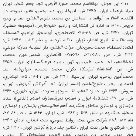
– ۲۰۰؛ ابن حوقل، ابوالقاسم محمد،
صورة الأرض
، تجـ جعفر شعار، تهران
بنیاد فرهنگ ایران، ۱۳۴۵ ش؛ ابن‌خلدون، عبدالرحمن،
العبر
، بیروت، دار
الکتب، ۱۹۵۶ م؛ أبوالفداء، اسماعیل بن محمد،
تقویم البلدان
، تقـ م. رینو،
باریس، ۱۸۴۰ م؛ ادارۀ کل انتشارات و رادیو،
خلیج‌فارس
، (مجموعة خطب)،
تهران، ۱۳۴۲ ش، ص ۳۸-۴۸؛ الاصطحري، أبواسحق ابراهیم،
المسالک
والممالک
،تقـ ایرج افشار، تهران، بنگاه ترجمه و نشر کتاب، ۱۳۴۷ ش؛
اعتمادالسلطنة، محمدحسن‌خان،
مرآت البلدان
، دار الطباعۀ مبارکۀ دولتي،
۱۲۹۴ ش، ص ۶۸۹-۶۹۲، ۶۹۶-۷۰۱؛ الأنصاري، شمس‌الدین محمد،
نخبة‌الدهر
، تجـ حمید طبیبیان، تهران، بنیاد فرهنگستانهای ایران، ۱۳۵۷
ش، ص ۱۵۴-۱۵۵؛
ایرانیکا
؛ بکران محمد نجیب،
جهان‌نامه
، تقـ
محمدأمین ریاحی، تهران، ابن‌سینا، ۱۳۴۲ ش، ص ۴۷-۴۸، ۱۰۵؛ البلاذري،
أحمد بن یحیی،
فتوح‌البلدان
(قسم ایران)، تجـ آذرتاش آذرنوش، تهران،
سروش، ۱۳۶۴ ش؛
حدود العالم
، نقـ منوچهر ستوده، تهران، طهوري، ۱۳۶۲
ش، ص ۴۷؛
دانشنامۀ ایران و اسلام
؛
دایرة‌المعارف اسلام
(الثاني)؛ ستاد
بازسازي و نوسازي مناطق جنگ‌زده،
أهم فعالیت‌هاي بازسازي و نوسازي
مناطق جنگ‌زده در سال ۱۳۶۱ و ۱۳۶۲ ش
، تهران، ۱۳۶۳ ش، ص ۱۶، ۲۷،
۵۱، ۱۸۷، ۱۸۸؛ شرکت ملي نفت، روابط عمومي،
نفت آبادان
، آبادان ۱۳۴۳
ش؛ شرکتهاي عامل نفت ایران ،
نکاتي چند دربارۀ آبادان
تهران، ۱۳۴۶ ش؛
فخر مدیر، محمد بن منصور،
آداب الحرب والشجاعة
، تقـ سهیلي