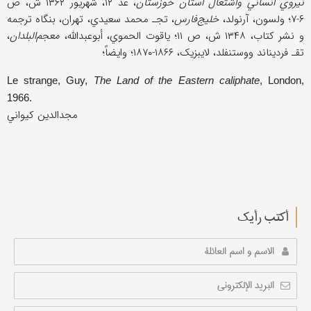
نیروي انساني واشتغال استان خوزستان
، عد ۱۲، شهریور ۱۳۶۲ ش، ص
۶-۷؛ ولسون، آرنولد،
خلیج‌فارس
، تجـ محمد سعیدي، تهران، بنگاه ترجمه
و نشر کتاب، ۱۳۴۸ ش، ص ۱۱؛ یاقوت الحموي، أبوعبداللَّه،
معجم‌البلدان
،
تقـ فردیناند ووستنفلد، لایبزیک، ۱۸۶۶-۱۸۷۰؛ وایضاً؛
Le strange, Guy,
The Land of the Eastern caliphate
, London,
1966.
مجدالدین کیواني
أکتب رأیك