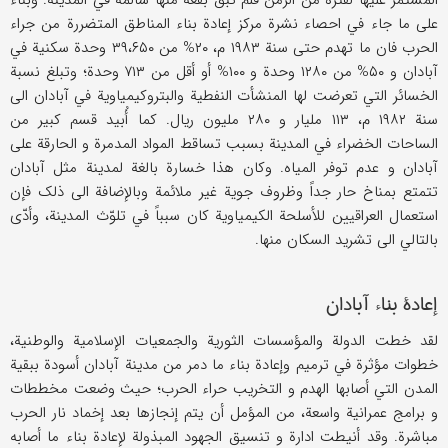
المستمر علیها لفترة من الزمن فلم تبق بقعة منها سالمة في المدینة. وبناء
علی ما جاء في احصاء نشرة مرکز إعادة بناء المناطق المتضررة من جراء
الحرب فان ما تهدم حتی سنة ۱۹۸۳ م، ۲۰% من ۳۹،۶۵۰ وحدة سکنیة في
آبادان و ۵۰% من ۱۲۸۰ وحدة و ۱۰۰% أو أقل من ۷۱۳ وحدة؛ وتبلغ نسبة
الخسائر التي تعرضت لها المنشأت النفطیة والبتروکیمیاویة في آبادان الی
سنة ۱۹۸۲ م، ۱۱۳ ملیار و ۲۸۰ ملیون ریال. کما أُبید قسم کبیر من
الساحات الخضراء في المدینة بسبب تساقط المواد المدمرة و الحارقة علی
آبادان و عدم توفر المیاه. وکان هذا خسارة بالغة لمدینة مثل آبادان
تتمتع بمناخ حار جداً وظروف جویة غیر ملائمة وبالإضافة الی ذلک فإن
استعمال العراقیین للأسلحة الکیمیاویة کان سبباً في تلوّث المدینة، وأدّی
بالتالي الی تشرید السکان منها.
إعادة بناء آبادان
لقد خطت الدولة والمؤسسات الثوریة والجمعیات الإسلامیة والوطنیة،
خطوات مؤثرة في ترمیم وإعادة بناء ما دمر من مدینة آبادان أسودة ببقیة
المدن التي أصابها الهدم و التخریب حراء الحرب؛ حیث وضعت مخططات
و برامج عمرانیة واسعة، من المؤمل أن یتم إنجازها بعد إخماد نار الحرب
مباشرة. وقد أنیطت ادارة و تنسیق الجهود المبذولة لإعادة بناء ما أصابه