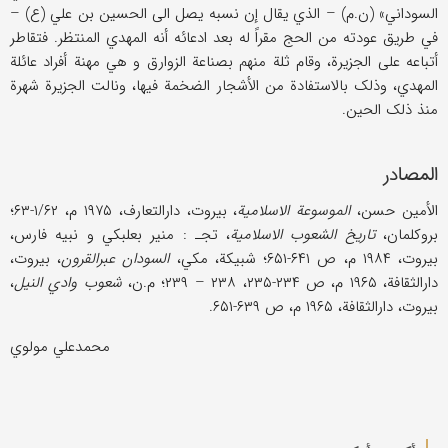
السوداني» (ن.م) – الذي یقال إن نسبه یصل الی الحسین بن علي (ع) –
في طریق عودته من الحج مقراً له بعد ادعائه أنه المهدي المنتظر. فتقاطر
أتباعه علی الجزیرة، وقام ثلة منهم بصناعة الزوارق و هي مهنة أفراد عائلة
المهدي، و‌ذلک بالاستفادة من الأشجار الضخمة فیها، ونالت الجزیرة شهرة
منذ ذلک الحین.
المصادر
الأمین حسن،
الموسوعة الاسلامیة
، بیروت، دارالتعارف، ۱۹۷۵ م، ۱/۶۲-۶۳؛
بروکلمان،
تاریخ الشعوب الاسلامیة
، تجـ : منیر بعلبکي و نبیه فارس،
بیروت، ۱۹۸۴ م، ص ۶۴۱-۶۵۱؛ شبیکة، مکي،
السودان عبرالقرون
، بیروت،
دارالثقافة، ۱۹۶۵ م، ص ۲۳۴-۲۳۵، ۲۳۸ – ۲۳۹؛ م.ن،
شعوب وادي النیل
،
بیروت، دارالثقافة، ۱۹۶۵ م، ص ۶۳۹-۶۵۱.
محمدعلي مولوي