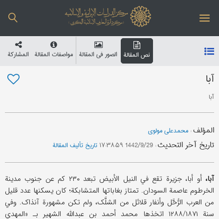
الصور في المقالة
مواصفات المقالة
المشارکة
نص المقالة
آبا
آبا
المؤلف
:
محمدعلي مولوي
تاریخ آخر التحدیث
:
1442/9/29 ۱۷:۳۸:۵۹
تاریخ تألیف المقالة
آبا،
أو أبا، جزیرة تقع في النیل الأبیض تبعد ۲۳۰ کم عن جنوب مدینة
الخرطوم عاصمة السودان. تمتاز بغاباتها المتشابکة؛ کان یسکنها عدد قلیل
من العرب الرُّحَّل و‌أنفار قلائل من الشلَّک، ولم تکن مشهورة آنذاک. وفي
سنة ۱۲۸۸/۱۸۷۱ اتخذها محمد أحمد بن عبدالله الشهیر بـ «المهدي