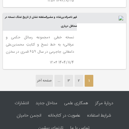
1404/8/25 ۱۱:۵۷
مُهر ناصرالدین‌شاه و مشیرالسلطنه نشان از تاریخ تملک نسخه در
محافل درباری
نسخه خطی «مجموعه رسائل حکمی و
عرفانی» به خط نسخ و کتابتِ محمدبن‌علی
دامغانی جاجرمی در سال ۶۵۹ قمری در مخزن
کتاب‌های خطی سازمان اسناد و کتابخانه ملی
1404/8/4 ۱۲:۰۴
نگهداری می‌شود.
1
2
3
...
صفحه آخر
دربارۀ مرکز
همکاری علمی
مداخل جدید
انتشارات
شرایط استفاده
عضویت در کتابخانه
انجمن حامیان
تماس با ما
تارنمای پیشین