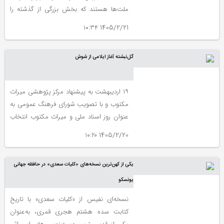
ملت‌ها هستند که بخش بزرگی از گذشته را
بازگو می‌کنند. هر یک از آثار مکتوب، سند
1405/2/21 ۱۰:۳۴
اندیشه و خط مشی و سیر تحولات گذشتگان
در بستر شرایط اقتصادی، فرهنگی و سیاسی
گل‌نبشته آغاز ایلامی از شوش
آن کشور است که به آیندگان واگذار می‌شود و
پشتوانه اصالت تاریخ و بالندگی ملی است.
۱۹ اردیبهشت به پیشنهاد مرکز پژوهشی میراث
مکتوب و با تصویب شورای فرهنگ عمومی به
عنوان روز اسناد ملی و میراث مکتوب انتخاب
شده است، در پاسداشت این روز، یکی از
1405/2/20 ۱۰:۲۰
اسناد موزۀ ملّی ایران به دوستداران موزه
معرفی می‌شود.
یکی از کهن‌ترین نسخه‌های «کلیات سعدی» در حافظه جهانی
یونسکو
نسخه‌ای نفیس از «کلیات سعدی» با تاریخ
کتابت سده هشتم هجری قمری، به‌عنوان