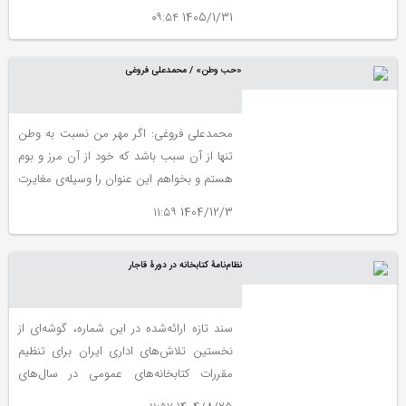
اسناد و کتابخانه ملی ایران نگهداری می‌شود.
1405/1/31 ۰۹:۵۴
«حب وطن» / محمدعلی فروغی
محمدعلی فروغی: اگر مهر من نسبت به وطن
تنها از آن سبب باشد که خود از آن مرز و بوم
هستم و بخواهم این عنوان را وسیله‌ی مغایرت
خویش و بیگانه قرار داده و از اختلاف و نفاق
1404/12/3 ۱۱:۵۹
بین مردم برای خود استفاده کنم این
وطن‌پرستی نیست، خودپرستی است، و مانند
نظام‌نامۀ کتابخانه در دورۀ قاجار
تعصب دینی آن جماعت از ارباب ادیان که
اختلاف دین و مذهب و نفاق بین مردم را
وسیله‌ی منافع و اعتبارات شخصی و فرقه‌ای
سند تازه ارائه‌شده در این شماره، گوشه‌ای از
قرار می‌دادند مذموم است، و باید مردود باشد.
نخستین تلاش‌های اداری ایران برای تنظیم
مقررات کتابخانه‌های عمومی در سال‌های
پایانی دورۀ قاجار را نشان می‌دهد.