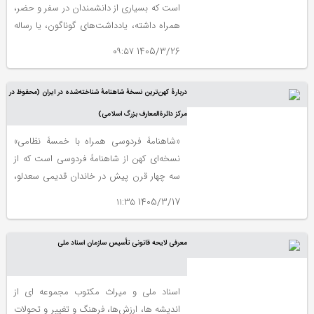
است که بسیاری از دانشمندان در سفر و حضر،
همراه داشته، یادداشت‌های گوناگون، یا رساله
یا سروده‌های دلچسب از خود یا دیگران را
1405/3/26 ۰۹:۵۷
معمولاً بی‌نظم و ترتیبی در آن گرد می‌آورده‌اند.
دربارۀ کهن‌ترین نسخۀ شاهنامۀ شناخته‌شده در ایران (محفوظ در
مرکز دائرةالمعارف بزرگ اسلامی)
«شاهنامۀ فردوسی همراه با خمسۀ نظامی»
نسخه‌ای کهن از شاهنامۀ فردوسی است که از
سه چهار قرن پیش در خاندان قدیمی سعدلو،
یکی از خاندان‌های مقیم نخجوان و آذربایجان
1405/3/17 ۱۱:۳۵
نگهداری می‌شده است.
معرفی لایحه قانونی تأسیس سازمان اسناد ملی
اسناد ملی و میراث مکتوب مجموعه ای از
اندیشه ها، ارزش‌ها، فرهنگ و تغییر و تحولات