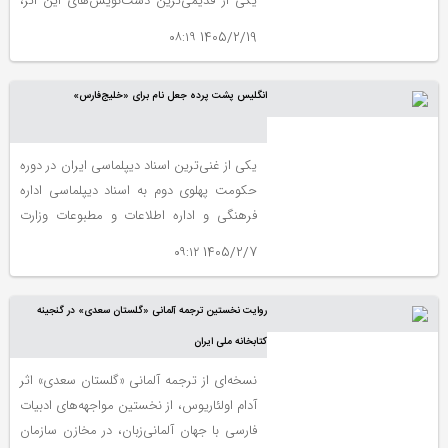
یکی از قدیمی‌ترین دست‌نویس‌های این اثر،
در فهرست حافظه جهانی یونسکو به ثبت
1405/2/19 ۰۸:۱۹
رسیده است.
انگلیس پشت پرده جعل نام برای «خلیج‌فارس»
یكی از غنی‌ترین اسناد دیپلماسی ایران در دوره
حكومت پهلوی دوم به اسناد دیپلماسی اداره
فرهنگی و اداره اطلاعات و مطبوعات وزارت
امور خارجه بازمی‌گردد كه از تنوع بسیار زیاد
1405/2/7 ۰۹:۱۲
محتوایی و موضوعی برخوردار است. به ویژه
اینكه هنگام كار روی استخراج این اسناد
روایت نخستین ترجمه آلمانی «گلستان سعدی» در گنجینه
دریافتم كه گویا ایران ایده و اندیشه راه‌اندازی
موافقت‌های دوجانبه فرهنگی را پایه‌گذاری
کتابخانه ملی ایران
كرده است.
نسخه‌ای از ترجمه آلمانی «گلستان سعدی» اثر
آدام اولئاریوس، از نخستین مواجهه‌های ادبیات
فارسی با جهان آلمانی‌زبان، در مخازن سازمان