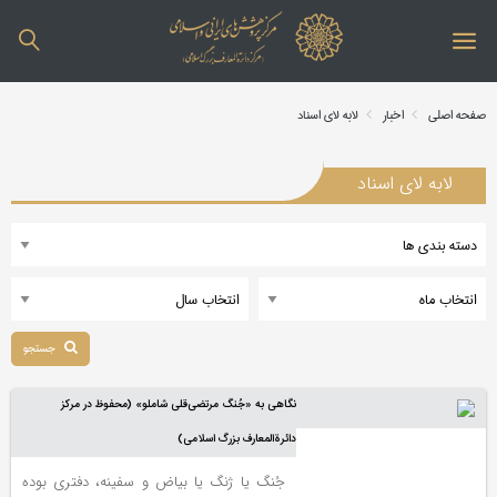
صفحه اصلی
اخبار
لابه لای اسناد
لابه لای اسناد
جستجو
نگاهی به «جُنگ مرتضی‌قلی شاملو» (محفوظ در مرکز
دائرةالمعارف بزرگ اسلامی)
جُنگ یا ژنگ یا بیاض و سفینه، دفتری بوده