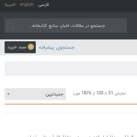
فارسی
english
العربیة
سبد خرید
جستجوی پیشرفته
0
نمایش
51
تا
100
از
1876
مورد