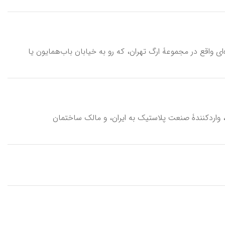
sar-dar va (o) xiyābān-e almāsiy(y\، سردر / دروازه‌ای واقع در مجموعۀ ارگ تهران، که رو به خیابان باب‌همایون یا
لیمی‌مذهب، واردکنندۀ صنعت پلاستیک به ایران، و مالک ساختمان