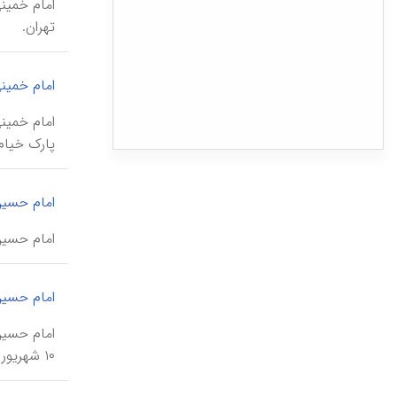
سینماها
تهران.
موزه‌ها
امام خمینی
نگارخانه‌ها
انجمن‌ها
پارک خیام، در م
کتابخانه‌ها
ورزشگاهها
امام حسی
زورخانه‌ها
امام حسین (ع)، مسجد \m hoseyn
نشریات و چاپخانه‌های قدیمی
بزرگراه‌ها
امام حسی
بوستانها و فضاهای سبز
مسجدها
۱۰ شهریور ۱۳۸۳، به شمارۀ ۴۶۷‘۱۱ در فهرست آثار ملی به ثبت رسیده است.
تکیه‌ها