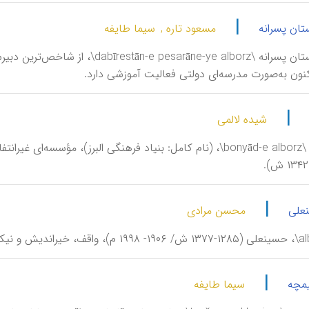
|
ستان پسرانه
مسعود تاره ,
سیما طایفه
|
شیده لالمی
البرز، بنیاد \bonyād-e alborz\، (نام کامل: بنیاد فرهنگی البرز)،
|
نعلی
محسن مرادی
|
یمچه
سیما طایفه