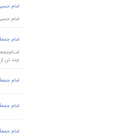
امام‌زاده‌ها
امام حسین
گورستانها
امام حسین (ع)، بیمارستان \ emām hoseyn
کلیساها
آتشکده‌ها
امام جمعۀ 
آداب و رسوم و فرهنگ عامه
چند تن از ایشان
امام جمعۀ
امام جمعۀ 
امام جمعۀ 