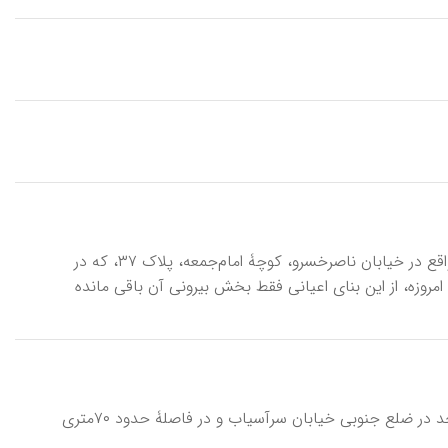
امام‌جمعه، خانه \xāne-ye emām jomʾe\، بنایی مسکونی مربوط به دورۀ قاجار، واقع در خیابان ناصرخسرو، کوچۀ امام‌جمعه، پلاک ۳۷، که در
 به ثبت رسیده است. امروزه، از این بنای اعیانی فقط بخش بیرونی آن باقی مانده
امام، مسجد \masjed-e emām\، مسجدی واقع در محلۀ سرآسیاب کن. این مسجد در ضلع جنوبی خیابان سرآسیاب و در فاصلۀ حدود ۷۰متری