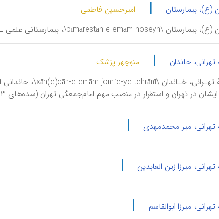
|
 (ع)، بیمارستان
امیرحسین فاطمی
bīmārestān-e\، بیمارستانی علمی ـ آموزشی واقع در خیابان شهید مدنی جنوبی.
|
تهرانی، خاندان
منوچهر پزشک
امـام‌جمعۀ تهـرانی، خـ
 در تهران و استقرار در منصب مهم امام‌جمعگی تهران (سده‌های ۱۳-۱۴ ق/ ۱۹-۲۰ م)، به «تهرانی» شهرت یافتند.
|
 تهرانی، میر محمدمهدی
|
تهرانی، میرزا زین العابدین
|
تهرانی، میرزا ابوالقاسم