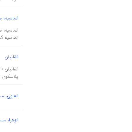
الماسیه، س
الماسیه گ
القانیان
پلاسکوی ت
العلوی، م
الزهرا، م