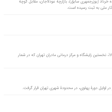
واقع در خیابان پانزده خرداد (بوزرجمهری سابق)، بازارچۀ عودلاجان، مقابل کوچۀ
اکبرآبادی، مرکـز آموزشی ـ درمانی \markaz-e āmūzešī-darmānī-ye akbar-ābādī\، نخستین زایشگاه و مرکز درمانی مادران تهران که در شمار