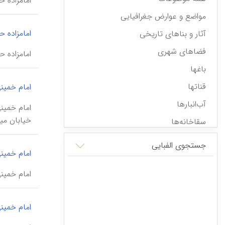
امامزاده حسن، بقعه \boqʾe-ye emām-zāde hasan\، بقعه‌ای واق
مواضع و عوارض جغرافیایی
امامزاده 
آثار و بناهای تاریخی
فضاهای شهری
امامزاده حسن \emām-zāde hasan\، از محل
باغها
قناتها
امام خمین
آب‌انبارها
خیابان میرعماد، 
سقاخانه‌ها
رویدادهای تاریخی
جستجوی الفبایی
امام خمی
شخصیت‌های علمی، فرهنگی، دینی،
سیاسی
امام خمینی، مسجد \asjed-e emām xomeynī
نهادها و سازمانها
بیمارستانها
امام خمین
نهادها و مؤسسات آموزشی