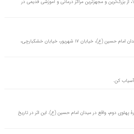
امام خمینی، مجتمع بیمارستانی \mojtamaʾ-e bīmārestānī-ye emām xomeynī\، از بزرگ‌ترین و مجهزترین مراکز درمانی و آموزشی قدیمی در
امام خمینی، کتابخانه \ketāb-xāne-ye emām xomeynī\، کتابخانه‌ای واقع در میدان امام حسین (ع)، خیابان ۱۷ شهریور، خیابان خشکبارچی،
\، بنایی مذهبی متعلق به دورۀ پهلوی دوم، واقع در میدان امام حسین (ع). این اثر در تاریخ