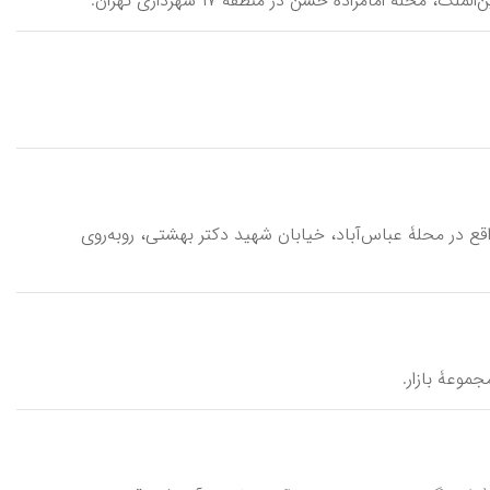
 \mosallā-ye bozorg- e emām xomeynī\، مصلایی واقع در محلۀ عباس‌آباد، خیابان شهید دکتر بهشتی، روبه‌روی