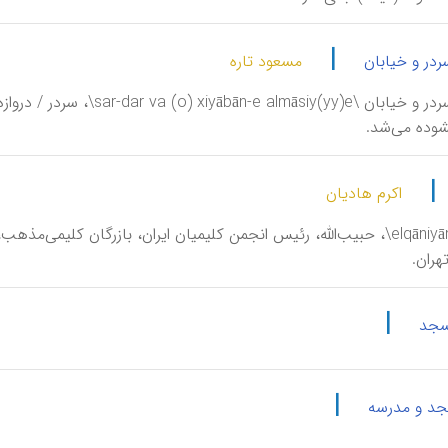
|
ردر و خیابان
مسعود تاره
الماسیه، سردر و خیابان \y)e
شوده می‌شد.
|
اکرم هادیان
القانیان \elqāniyān\، حبیب‌الله، رئیس انجمن کلیمیان ایران، بازرگان ک
هران.
|
سجد
|
سجد و مدرسه