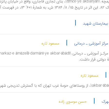
اکبریان، تیمچه \tīmče-ye akbariyān\، بنای تجاری قاجاری، 
ر ملی به ثبت رسیده است.
|
 بیمارستان شهید
|
 مرکز آموزشی ـ درمانی
مسعود تاره
ۀ دولتی قرار داشت.
|
مسعود تاره
|
شهرک
حسن موسوی زاده