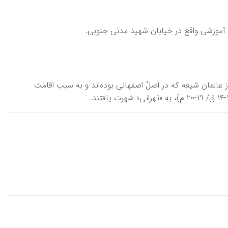
اندان \xān(e)dān-e emām jomʾe-ye tehrānī\، خاندانی از عالمان شیعه که در اصلْ اصفهانی بوده‌اند و به سبب اقامت