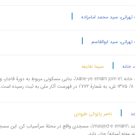
|
تهرانی، سید محمد امامزاده
|
تهرانی، سید ابوالقاسم
|
، خانه
سیما طایفه
تاریخ ۲۶/ ۸/ ۱۳۷۵ ش، به شمارۀ ۷۷۲‘۱ در فهرست آثار ملی
|
د
ناصر پازوکی طرودی
مونه (میانه) جای دارد.