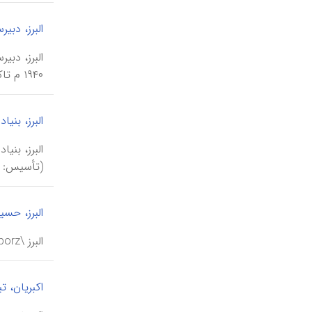
البرز، دبیر
۱۹۴۰ م تاکنون به‌صورت مدرسه‌ای دولتی فعالیت آموزشی دارد.
البرز، بنیاد
(تأسیس: ۱۳۴۲ ش).
البرز، حسی
البرز \alborz\، حسینعلی (۱۲۸۵-۱۳۷۷ ش/ ۱۹۰۶- ۱۹۹۸ م)، واقف، خیراندیش و نیکوکار تهرانی.
اکبریان، ت