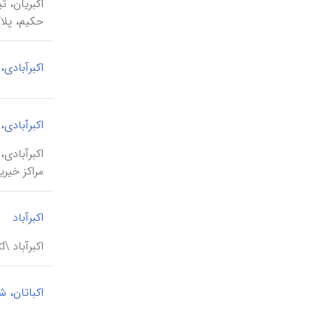
حکیم، پلاک ۸۲. این اثر در تاریخ ۱۵/ ۸/ ۱۳۸۴ ش، به شمارۀ ۶۰۱‘ ۱۳، در فهرست آثا
اکبرآبادی،
اکبرآبادی،
مراکز خیری
اکبرآباد
اکبرآباد \akbar-ābād\، از روستاهای حومۀ غرب تهران که با گسترش تدریجی شهر در اوایل دورۀ پهلوی، در محدودۀ شهری تهران قرار گرفت.
اکباتان، 