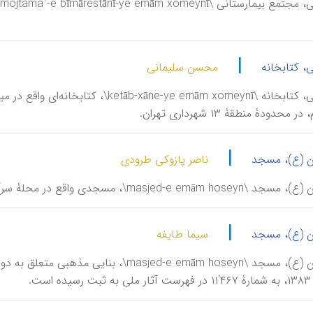
|
، کتابخانه
محسن سلیمانی
حدودۀ منطقۀ ۱۳ شهرداری تهران.
|
ن (ع)، مسجد
ناصر پازوکی طرودی
masjed-e emā\، مسجدی واقع در محلۀ سر‌آسیاب کن.
|
ن (ع)، مسجد
سیما طایفه
امام حسین (ع)، مسجد \masjed-e emām hoseyn