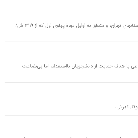
البرز، دبیرستان پسرانه \dabīrestān-e pesarāne-ye alborz\، از شاخص‌ترین دبیرستانهای تهران، و متعلق به اوایل دورۀ پهلوی اول که از ۱۳۱۹ ش/
 مؤسسه‌ای غیرانتفاعی با هدف حمایت از دانشجویان با‌استعداد، اما بی‌بضاعت