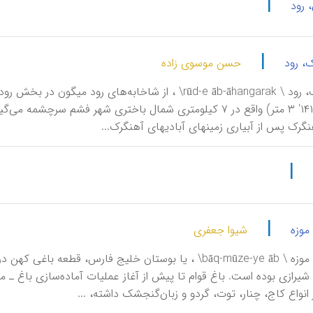
|
 رود
|
، رود
حسن موسوی زاده
استرچال (۱۴۱‘ ۳ متر) واقع در ۷ کیلومتری شمال باختری شهر ف
گرک پس از آبیاری زمینهای آبادیهای آهنگرک...
|
|
موزه
شیوا جعفری
آب، باغ ـ موزه \ bāq-mūze-ye āb\ ، یا بوستان خلیج فارس،
انواع کاج، چنار، توت، گردو و زبان‌گنجشک داشته، ...