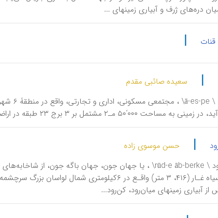
میان دره‌های ژرف و آبیاری زمینهای ...
|
 قنات
|
سعیده صائبی مقدم
آ. اس. پ.
مساحت ۰۰۰‘۵۰ مـ۲ مشتمل بر ۳ برج ۲۳ طبقه در اراضی ونک واقع شده است.
|
ود
حسن موسوی زاده
کـوه سر سیاه غـار (۴۱۶، ۳ متر) واقـع در ۶کیلومتری ش
 از آبیاری زمینهای میان‌رود، کن‌رود...