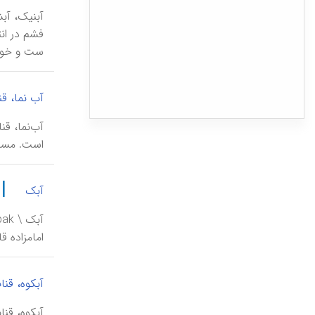
سینماها
موزه‌ها
ست و خود این آب
نگارخانه‌ها
انجمن‌ها
آب نما، ق
کتابخانه‌ها
ورزشگاهها
است. مسیر آن 
زورخانه‌ها
|
آبک
نشریات و چاپخانه‌های قدیمی
بزرگراه‌ها
امامزاده ق
بوستانها و فضاهای سبز
مسجدها
آبکوه، قنا
تکیه‌ها