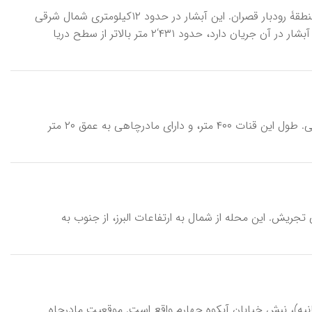
آبنیک، آبشار \ āb-šār-e āb-nīk\ ، آبشاری واقع در انتهای درۀ روستای آبنیک، در منطقۀ رودبار قصران. این آبشار در حدود ۱۲کیلومتری شمال شرقی
فشم در انتهای دره و تنگۀ کوهستانی و سردسیر آبنیک واقع شده است. محلی که آبشار در آن جریان دارد، حدود ۴۳۱‘۲ متر بالاتر از سطح دریا
آب‌نما، قنات \ qanāt-e āb-namā\ ، قناتی در محلۀ زرگنده، در غرب خیابان شریعتی. طول این قنات ۴۰۰ متر، و دارای مادرچاهی به عمق ۲۰ متر
رقی تجریش. این محله از شمال به ارتفاعات البرز، از جنوب به
کتر لواسانی (فرمانیه)، نبش خیابان آبکوه چهارم واقع است. موقعیت مادرچاه