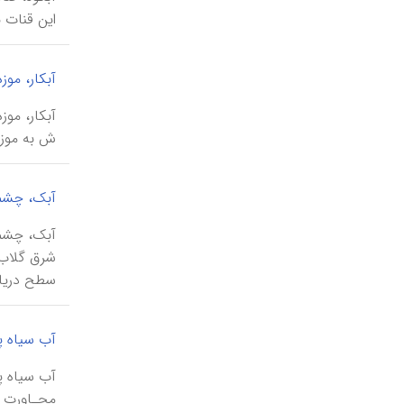
امام‌زاده‌ها
این قنات 
گورستانها
کلیساها
آبکار، موزه
آتشکده‌ها
آداب و رسوم و فرهنگ عامه
ش به موزۀ 
آبک، چشم
سطح دریا 
آب سیاه پ
مجـاورت ر