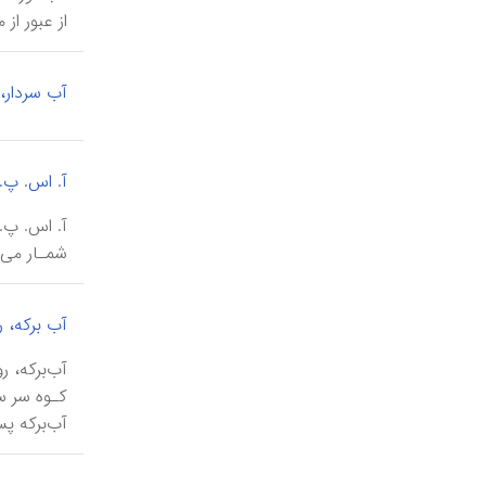
از عبور از 
آب سردار،
آ. اس. پ.
شمـار می‌آید، در زمینی به 
آب برکه، ر
آب‌برکه پس