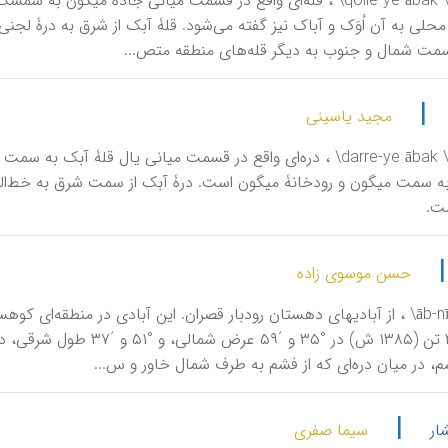
آبک، قله \ qolle-ye ābak\ ، قله‌ای واقع در قسمت میانی جادۀ م
لی به آن اُوَک و آباک نیز گفته می‌شود. قلۀ آبک از شرق به درۀ لجنی
سمت شمال و جنوب به دیگر قله‌های منطقه متص...
|
مجید یاسینی
آبک، دره \ darre-ye ābak\ ، دره‌ای واقع در قسمت میانی یال قل
 سمت میگون و رودخانۀ میگون است. درۀ آبک از سمت شرق به خط‌الرأ
ت.
حسن موسوی زاده
آبنیک \ āb-nīk\ ، از آبادیهای دهستان رودبار قصران. این آبادی در منطق
، در میان دره‌ای که از فشم به طرف شمال خاور و س...
|
ار
سیما صفری