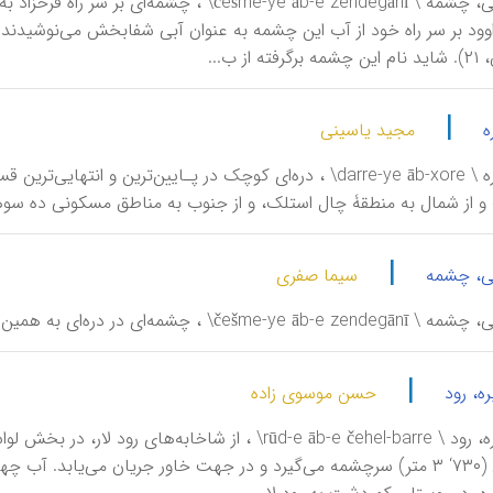
آب زندگانی، چشمه \ češme-ye āb-e zendegānī\ ،
 از ب...
|
ه
مجید یاسینی
آبخوره، دره \ darre-ye āb-xore\ ، دره‌ای کوچک در پـایین‌تری
 از شمال به منطقۀ چال استلک، و از جنوب به مناطق مسکونی ده سوها
|
ی، چشمه
سیما صفری
ر دره‌ای به همین نام، در غرب درۀ دارآباد و پایین‌تر از قلۀ کلک‌چال.
|
ه، رود
حسن موسوی زاده
لاریابوچال (۷۳۰‘ ۳ متر) سرچشمه می‌گیرد و در جهت خاور جریان می‌یابد.