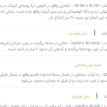
شار نیز حدود ۲۰ متر ارتفاع دار...
|
نات
علی هزاردره
غرب رودخانۀ زرگنده، و آبدهی آن حدود ۶ لیتر در ثانیه است.
طیبه ولی بغدادی
آبک \ ābak\ ، یا آپک، محله‌ای در شمال محلۀ امامزاده قاسم واقع در شمال ش
اسم، از غرب به دربند، و از شرق به جماران محدود می‌شود.
|
ت
علی هزاردره
آبکوه، قنات \ qanāt-e āb-kūh\ ، قناتی که مظهر آن در خیابان د