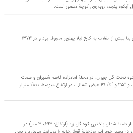
آبکوه پنجم، روبه‌روی کوچۀ منصور است.
آبکار، موزه \ mūze-ye āb-kār\ ، موزه‌ای در مجموعۀ کاخ ـ موزه‌های سعدآباد. این بنا پیش از انقلاب به کاخ لیلا پهلوی معروف بود و در ۱۳۷۳
در سمت جنوب کوه تخت گل جیران، در محلۀ امامزاده قاسم شمیران و سمت
شرق گلاب‌دره قرار داشت. این چشمه در موقعیت جغرافیایی °۵۱ و ´۲۷ طول شرقی، و °۳۵ و ´۵/ ۴۹ عرض شمالی، در ارتفاع متوسط ۸۰۰‘۱ متر از
آب سیاه پلاس، رود \ rūd-e āb-e siyāh-palās\ ، از ریزابه‌های رود لار. این رودخانه از دامنۀ شمال باختری کوه گل زرد (ارتفاع: ۶۹۳، ۳ متر) در
 در مسیر خود آب رودخانۀ قوش‌خانه را دریافت می‌دارد و پس