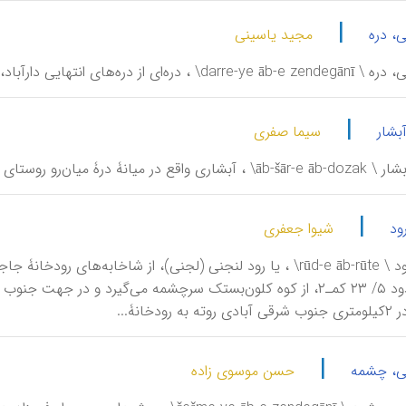
|
، دره
مجید یاسینی
تهایی دارآباد، واقع در حد فاصل یال تنگ‌‌چال و یال عرق‌چین.
|
بشار
سیما صفری
نۀ درۀ میان‌رو روستای برگ جهان لواسان.
|
ود
شیوا جعفری
آبریزی حدود ۵/ ۲۳ کمـ۲، از کوه کلون‌بستک سرچشمه می‌گیرد و در 
رودخانۀ...
|
ی، چشمه
حسن موسوی زاده