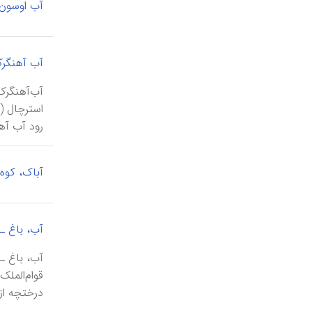
آب اوسون،
آب آهنگرک
رود آب آهن
آباک، کوه
آب، باغ ـ 
درختچه از 