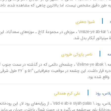
به طور دقیق مشخص نیست، اما بالاترین چاهی که مشاهده شده، داخل 
|
شیوا جعفری
مینیاتور آبکار بدل شد.
|
ه
ناصر پازوکی طرودی
آبک، چشمه \ češme-ye ābak\ ، چشمه‌ای دائمی که در گذشته 
واقع شده بود.
|
لاس، رود
علی کرم همدانی
ودخانۀ پلور سرچشمه می‌گیرد و در جهت شمال باختری جریان می‌یابد و