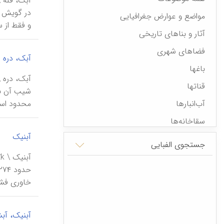
در گویش مح
مواضع و عوارض جغرافیایی
و فقط از 
آثار و بناهای تاریخی
فضاهای شهری
آبک، دره
باغها
قناتها
شیب آن به
آب‌انبارها
محدود اس
سقاخانه‌ها
|
آبنیک
رویدادهای تاریخی
جستجوی الفبایی
شخصیت‌های علمی، فرهنگی، دینی،
سیاسی
خاوری فشم
نهادها و سازمانها
بیمارستانها
آبنیک، آبش
نهادها و مؤسسات آموزشی