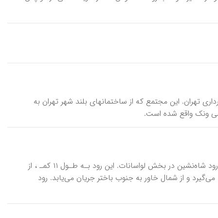
 \ ā-es-pe\ ، مجتمعی مسکونی، اداری و تجارتی، واقع در منطقۀ ۶ شهرداری تهران. این مجتمع که از ساختمانهای بلند شهر تهران به
آب‌برکه، رود \ rūd-e āb-berke\ ، یا جهان جون، جهان باگه جون، از شاخابه‌های رود شاه‌نشین در بخش لواسانات. این رود بـه طـول ۱۱ کم‍ـ ، از
مال لواسان بزرگ سرچشمه می‌گیرد و از شمال خاور به جنوب باختر جریان می‌یابد. رود