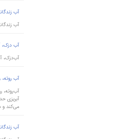
آب زندگانی
آب زندگانی، دره \ darre-ye āb-e zendegānī\ ، دره‌ای از دره‌های ان
آب دزک، آ
‌آب‌دزک، آبشار \ āb-šār-e āb-dozak\ ، آبشاری واقع در میا
آب روته، ر
می‌کند و در ۲کیلومتری جنوب شرقی آبادی روته به 
آب زندگان