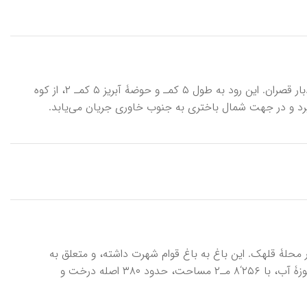
آب‌آهنگرک، رود \ rūd-e āb-āhangarak\ ، از شاخابه‌های رود میگون در بخش رودبار قصران. این رود به طول ۵ کمـ‍ و حوضۀ آبریز ۵ کمـ ۲، از کوه
شم سرچشمه می‌گیرد و در جهت شمال باختری به جنوب خاوری جریان می‌یابد.
 قطعه باغی کهن در محلۀ قلهک. این باغ به باغ قوام شهرت داشته، و متعلق به
قوام‌الملک شیرازی بوده است. باغ قوام تا پیش از آغاز عملیات آماده‌سازی باغ ـ موزۀ آب، با ۲۵۶‘۸ مـ۲ مساحت، حدود ۳۸۰ اصله درخت و