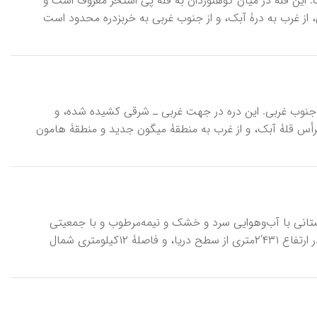
یگون به شمشک. این قله در میان کوهنوردان به قلۀ پی استخر معروف است و
، از غرب به درۀ آبک، و از جنوب غربی به خربزدره محدود است
ۀ آبک به سمت جنوب غربی. این دره در جهت غربی‌ ـ شرقی کشیده شده، و
س قلۀ آبک، و از غرب به منطقۀ میگون جدید و منطقۀ هامون
ه‌ای کوهستانی با آب‌وهوایی سرد و خشک و نیمه‌مرطوب و با جمعیتی
حدود ۲۷۴ تن (۱۳۸۵ ش) در °۳۵ و ´۵۹ عرض شمالی، و °۵۱ و ´۳۷ طول شرقی، در ارتفاع ۴۳۱‘۲متری از سطح دریا، و فاصلۀ ۱۲کیلومتری شمال