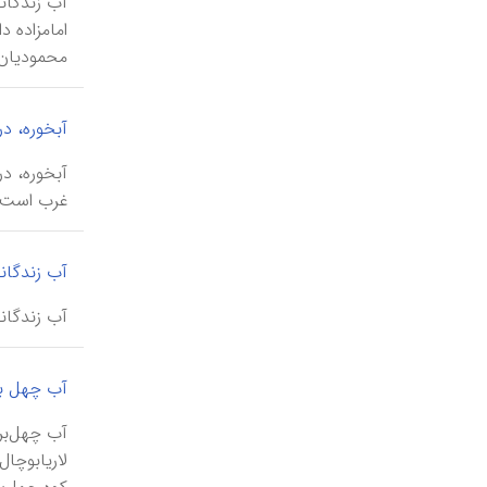
محمودیان، ۲۱). شاید نام این چشمه برگرفته
آبخوره، در
غرب است و
آب زندگان
آب زندگانی، چشمه \ češme-ye āb-e zendegānī\ ، چشمه‌ای د
آب چهل بر