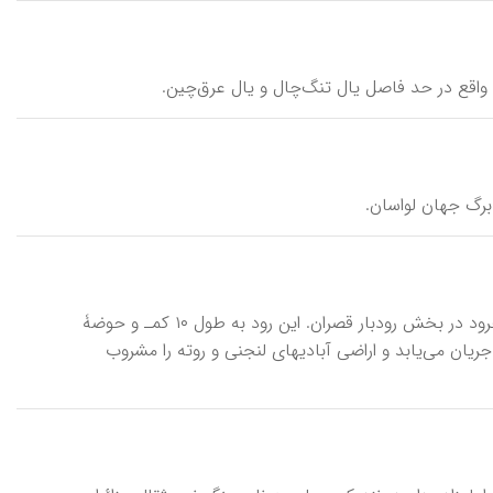
آب‌روته، رود \ rūd-e āb-rūte\ ، یا رود لنجنی (لجنی)، از شاخابه‌های رودخانۀ جاجرود در بخش رودبار قصران. این رود به‌ طول ۱۰ کمـ‍ و حوضۀ
جهت جنوب جریان می‌یابد و اراضی آبادیهای لنجنی و روته را مشروب