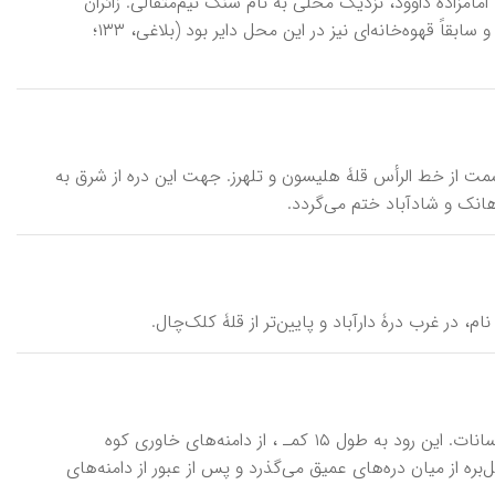
 چشمه‌ای بر سر راه فرحزاد به امامزاده داوود، نزدیک محلی به نام سنگ نیم‌مثقالی. زائران
امامزاده داوود بر سر راه خود از آب این چشمه به عنوان آبی شفابخش می‌نوشیدند و سابقاً قهوه‌خانه‌ای نیز در این محل دایر بود (بلاغی، ۱۳۳؛
ن و انتهایی‌ترین قسمت از خط الرأس قلۀ هلیسون و تلهرز. جهت این دره از شرق به
نک و شادآباد ختم می‌گردد.
آب چهل‌بره، رود \ rūd-e āb-e čehel-barre\ ، از شاخابه‌های رود لار، در بخش لواسانات. این رود به طول ۱۵ کمـ ، از دامنه‌های خاوری کوه
 آب چهل‌بره از میان دره‌های عمیق می‌گذرد و پس از عبور از دامنه‌های