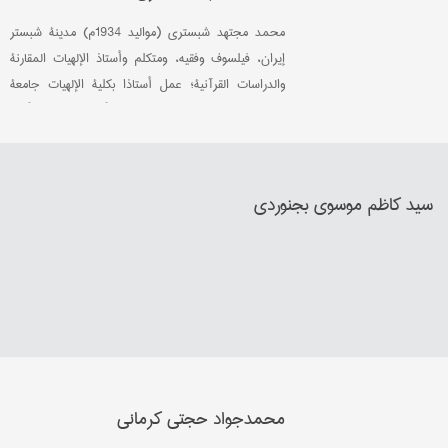
محمد مجتهد شبستري (مواليد 1934م) مدينة شبستر
إيران، فيلسوف وفقيه، ومتكلم وأستاذ الإلهيات المقارنة
والدراسات القرآنية؛ عمل أستاذا بكلية الإلهيات جامعة
طهران في مجال الكلام المقارن وتأريخ الأديان وتأريخ
العرفان؛ يعد مؤسسا للخطاب الهرمنيوطيقي في إيران،
وقد تسببت آراءه في هذا المجال في الكثير من الجدل
والمناقشات.
سید کاظم موسوي بجنوردي
محمدجواد حجتي کرماني