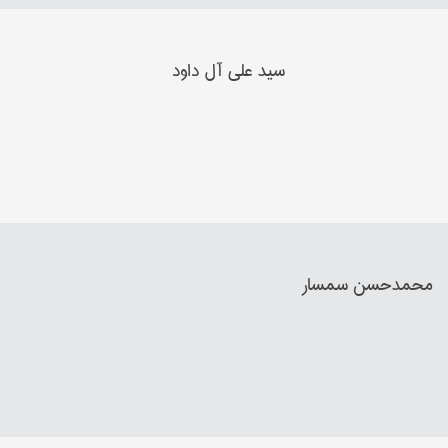
سید علي آل داود
محمدحسن سمسار