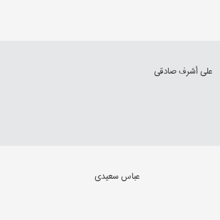
علي أشرف صادقي
عباس سعیدي