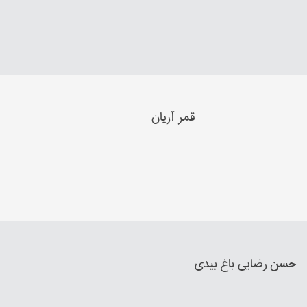
قمر آریان
حسن رضایي باغ بیدي