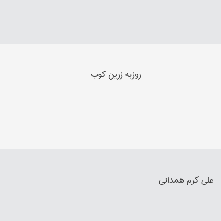
روزبه زرین کوب
علی کرم همداني