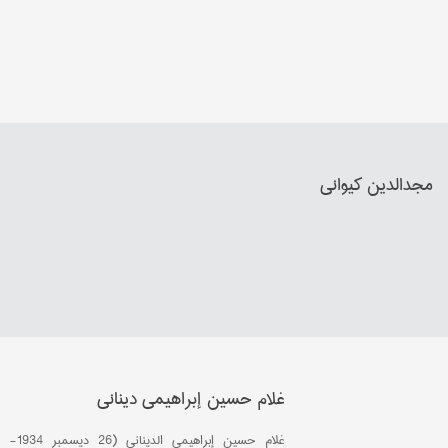
مجدالدین کیواني
غلام حسین إبراهیمي دیناني
غلام حسين إبراهيمي الديناني (26 ديسمبر 1934-