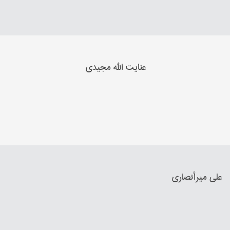
عنایت الله مجیدي
علي میرأنصاري