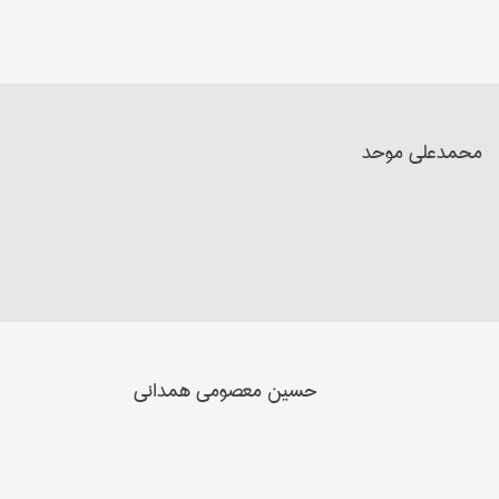
محمدعلي موحد
حسین معصومي همداني