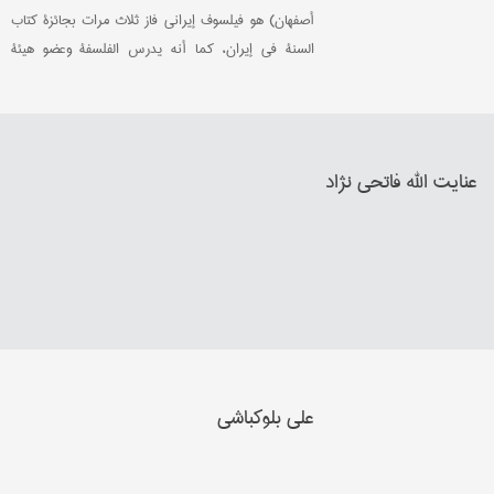
أصفهان) هو فيلسوف إيراني فاز ثلاث مرات بجائزة كتاب
السنة في إيران، كما أنه يدرس الفلسفة وعضو هيئة
تدريس في عدة جامعات: جامعة طهران، جامعة تربيت
مدرس، و جامعة الفردوسي.
عنایت الله فاتحي نژاد
علي بلوکباشي