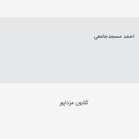
احمد مسجدجامعي
کتایون مزداپور