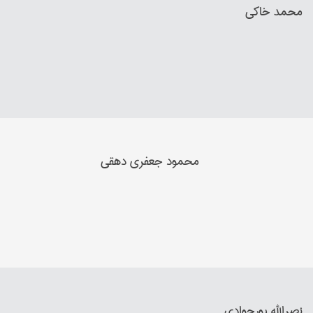
محمد خاکي
محمود جعفري دهقي
نصرالله پورجوادي