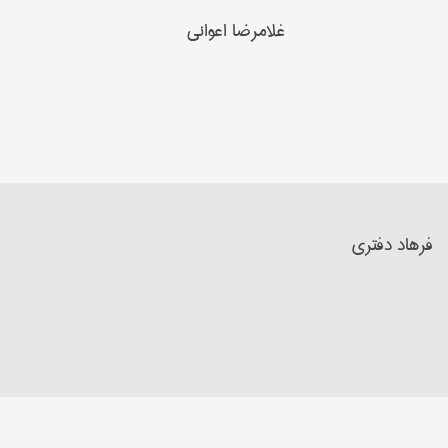
غلامرضا اعواني
فرهاد دفتري