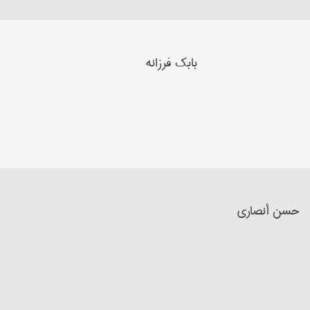
بابک فرزانه
حسن أنصاري