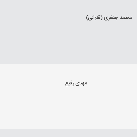
محمد جعفري (قنواتي)
مهدي رفیع