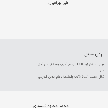
علي بهرامیان
مهدي محقق
مهدي محقق (و. 1930 م) هو أديب ومحقق، من أهل
إيران.
شغل منصب أستاذ الأدب والفلسفة وعلم الدين الفارسي
بجامعات طهران ولندن وميجل.
محمد مجتهد شبستري