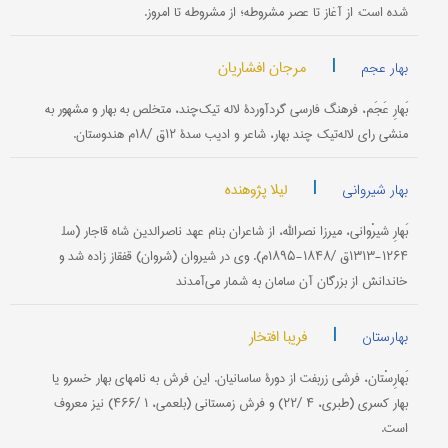
شده‌ است‌: از آغاز تا عصر مشروطه‌؛ از مشروطه‌ تا امروز.
|
مرجان افشاریان
بهار عجم
بَهارِ عَجَم‌، فرهنگ‌ فارسی‌ گردآوردۀ لاله‌ تیك‌چند، متخلص‌ به‌ بهار و مشهور به‌
منشی‌ رای‌ لاله‌تیك‌ چند بهار، شاعر و ادیب‌ سدۀ ۱۲ق‌ /۱۸م‌ هندوستان‌.
|
لیلا پژوهنده
بهار شیروانی
بَهارِ شیرْوانی‌، میرزا نصرالله‌، از شاعران‌ بنام‌ عهد ناصرالدین‌ شاه‌ قاجار (سل‍
۱۲۶۴-۱۳۱۳ق‌ /۱۸۴۸-۱۸۹۵م‌). وی‌ در شیروان‌ (شروان‌) قفقاز زاده‌ شد و
خاندانش‌ از بزرگان‌ آن‌ سامان‌ به‌ شمار می‌آمدند
|
فریبا افتخار
بهارستان
بَهارِسْتان‌، فرشی‌ زربفت‌ از دورۀ ساسانیان‌. این‌ فرش‌ به‌ نامهای بهار خسرو یا
بهار كسرى‌ (طبری‌، ۴ /۲۲) و فرش‌ زمستانی‌ (بلعمی‌، ۱ /۴۶۶) نیز معروف‌
است‌.