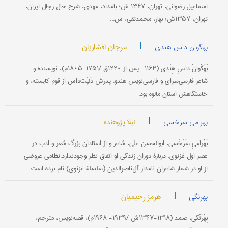
اسماعیل‌ رضوانی‌، تهران‌، ۱۳۶۷ ش‌؛ بامداد، مهدی‌، شرح‌ حال‌ رجال‌ ایران‌،
تهران‌، ۱۳۵۷ش‌؛ بهار، محمدتقی‌، س...
|
مرجان افشاریان
بهگوان داس هندی
بَهَگْوانْ داسِ هِنْدی‌ (۱۱۶۴- پس‌ از ۱۲۲۰ق‌ /۱۷۵۱-۱۸۰۵م)‌، نویسنده‌ و
شاعر فارسی‌سرای‌ و فارسی‌نویس‌ هندو. پدرش‌ دَلپَت‌داس‌ از قوم‌ كایسته‌، و
خاستگاهش‌ استان‌ مالوه‌ بود.
|
لیلا پژوهنده
بهرامی سرخسی
بَهْرامیِ سَرَخْسی‌، ابوالحسن‌ علی‌، شاعر و از استادان‌ بزرگ‌ شعر و ادب‌ در
عصر اول‌ غزنوی‌. دربارۀ دوران‌ زندگی‌ او اتفاق‌ نظر وجودندارد.نظامی‌ عروضی‌
از او در شمار شاعران ‌نامدار آل‌ناصرالدین‌ (سلسلۀ غزنوی‌) نام‌ برده‌ است‌
|
هرمز رحیمیان
بهرنگی
بِهْرَنْگی‌، صمد (۱۳۱۸-۱۳۴۷ش‌ /۱۹۳۹- ۱۹۶۸م‌)، قصه‌نویس‌، مترجم‌،