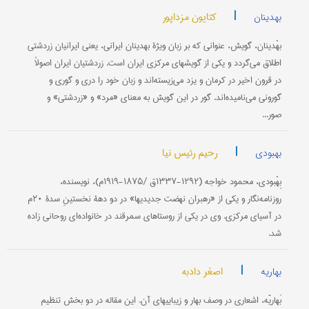
|
کتایون مزداپور
بهدینان
بهْدینان‌، گویش‌، عنوانی‌ كه‌ بر زبان‌ ویژۀ بهدینان‌ ایرانی‌، یعنی‌ ایرانیان‌ زردشتی‌
اطلاق‌ می‌گردد و یكی‌ از گویشهای‌ مركزی‌ ایران‌ است‌. زردشتیان‌ ایران‌ اصولاً
در قرون‌ اخیر در كرمان‌ و یزد می‌زیسته‌اند و زبان‌ خود را دری‌ و گوری‌ و
گورونی می‌نامیده‌اند. گور در این‌ گویش‌ به‌ معنای «مرد» و «زردشتی‌» و
صور...
|
رحیم رئیس نیا
بهبودی
بِهْبودی‌، محمود خواجه‌ (۱۲۹۲-۱۳۳۷ق‌ /۱۸۷۵-۱۹۱۹م‌)، نویسنده‌،
روزنامه‌نگار و یكی‌ از «رهبران‌ نهضت‌ جدیدیها» در دو دهۀ نخستینِ سدۀ ۲۰م‌
در آسیای‌ مركزی‌. وی‌ در یكی‌ از روستاهای‌ سمرقند در خانواده‌ای‌ روحانی‌ زاده‌
شد.
|
اصغر دادبه
بهاریه
بَهاریّه‌، اشعاری‌ در وصف‌ بهار و زیباییهای‌ آن‌. این‌ مقاله‌ در دو بخش‌ تنظیم‌