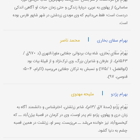
ساسانی‌) از پهلوی‌ به‌ عربی‌. دربارۀ زندگی‌ و حتى زمان‌ حیات‌ او آگاهی‌ اندكی‌
دردست‌ است‌؛ فقط می‌دانیم‌ كه‌ وی‌ موبدی‌ زردشتی‌ در شهر شاپور فارس‌ بوده‌
است‌.
|
محمد ناصر
بهرام سقای بخاری
بَهْرامْ سَقّایِ بُخاری‌، شاه‌ بیات‌ بردوانی‌ جغتایی‌ ماوراءالنهری‌ (د ۹۷۰ق‌ /
۱۵۶۳م‌)، از عارفان‌ و شاعران‌ بزرگ‌. وی‌ ترك‌نژاد و از قبیلۀ بیات‌ بود
(ابوالفضل‌، ۱ /۱۷۵) و نسبش‌ به‌ تركان‌ جغتایی‌ می‌رسید (اكرام‌، ۵۰۴؛
قدوسی‌، ۹۷).
|
ملیحه مهدوی
بهرام پژدو
بَهْرامِ پَژْدو (سدۀ ۷ق‌ /۱۳م‌)، شاعر زرتشتی‌، اخترشناس‌ و دانشمند آگاه‌ به‌
زبان‌ دری‌ و پهلوی‌. پژدو نام‌ پدر اوست‌. وی‌ در كرمان‌ در قصبۀ بیژن‌آباد ــ كه‌
كیخسروآباد نیز خوانده‌ می‌شد ــ می‌زیست‌. پسر او، زرتشت‌ در همین‌ قصبه‌
چشم‌ به‌ دنیا گشود.