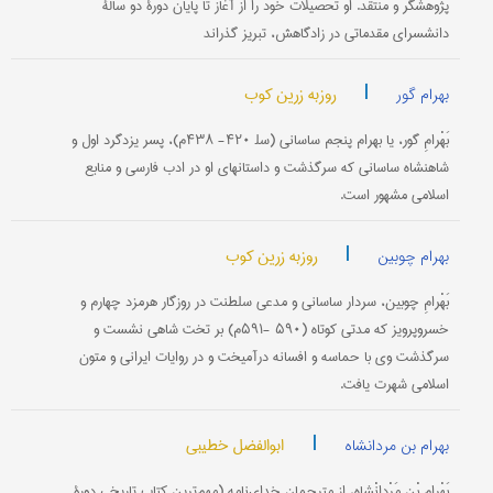
پژوهشگر و منتقد. او تحصیلات‌ خود را از آغاز تا پایان‌ دورۀ دو سالۀ
دانشسرای‌ مقدماتی‌ در زادگاهش‌، تبریز گذراند
|
روزبه زرین کوب
بهرام گور
بَهْرامِ گور، یا بهرام‌ پنجم‌ ساسانی‌ (سل‍ ۴۲۰- ۴۳۸م‌)، پسر یزدگرد اول‌ و
شاهنشاه‌ ساسانی‌ كه‌ سرگذشت‌ و داستانهای‌ او در ادب‌ فارسی‌ و منابع‌
اسلامی‌ مشهور است‌.
|
روزبه زرین کوب
بهرام چوبین
بَهْرامِ چوبین‌، سردار ساسانی‌ و مدعی‌ سلطنت‌ در روزگار هرمزد چهارم‌ و
خسروپرویز كه‌ مدتی‌ كوتاه‌ (۵۹۰ -۵۹۱م‌) بر تخت‌ شاهی‌ نشست‌ و
سرگذشت‌ وی‌ با حماسه‌ و افسانه‌ درآمیخت‌ و در روایات‌ ایرانی‌ و متون‌
اسلامی‌ شهرت‌ یافت‌.
|
ابوالفضل خطیبی
بهرام بن مردانشاه
بَهْرامِ بْنِ مَرْدانْشاه‌، از مترجمان‌ خدای‌نامه‌ (مهم‌ترین‌ كتاب‌ تاریخی‌ دورۀ