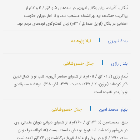
بَنْگالی، اَدَبیات، زبان بنگالی امروزی در سده‌های ۵ و ۶ق / ۱۱ و ۱۲م از
پراكریت «مگدهه اپه بهرانشه۱» منشعب شد، و تا آغاز دوران حكومت
اسلامی ‌در بنگال (اوایل سدۀ ق / ۱۳م) زبان گفت‌وگوی توده‌های مردم بود.
|
لیلا پژوهنده
بندۀ تبریزی
|
جلال خسروشاهی
بندار رازی
بُنْدارِ رازی (د ۴۰۱ق / ۱۰۱۱م)، از شعرای معاصر آل‌بویه. لقب او را كمال‌الدین
ذكر كرده‌اند (براون، ۲ / ۲۶۷؛ هدایت، ۴۳۹؛ آذر، ۲۱۸). دولتشاه سمرقندی
او را پندار نامیده است
|
جلال خسروشاهی
بلیغ، محمد امین
بَلیغ، محمدامین (د ۱۱۷۴ق / ۱۷۶۰م)، از شعرای دیوانی دوران عثمانی. وی
در ینی‌شهر زاده شد، اما تاریخ تولدش دانسته نیست («دائرةالمعارف زبان
...۱»، I / ۳۹۰) و در برخی از مآخذ تاریخ درگذشت وی ۱۱۷۲ق آمده است