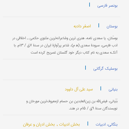
|
بونصر فارسی
|
اصغر دادبه
بوستان
بوسْتان، یا سعدی نامه، هنری ترین وشاعرانه‌ترین مثنوی حكمی ـ اخلاقی در
ادب فارسی، سرودۀ سعدی (ه‍ م)، شاعر پرآوازۀ ایران در سدۀ ۷ق / ۱۳م. با
آنکـه سعدی به نام كتاب دیگر خود گلستان تصریح كرده است
|
بوسلیک گرگانی
|
سید علی آل داوود
بنیانی
​​​​​​​بَنْیانی، فیض‌الله بن زین‌العابدین بن حسام ازمعروف‌ترین مورخان و
نویسندگان سدۀ ۹ق / ۱۵م در هند.
|
بخش ادبیات ,
بخش ادیان و عرفان
بنگالی، ادبیات