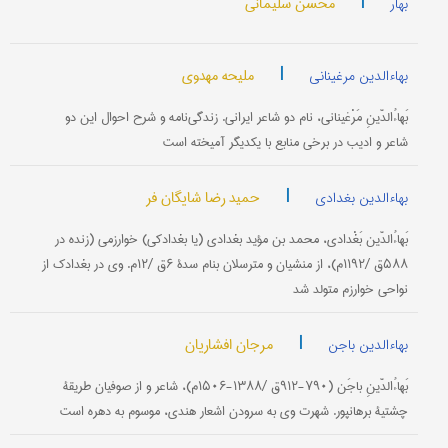
|
محسن سلیمانی
بهار
|
ملیحه مهدوی
بهاءالدین مرغینانی
بَهاءُالدّینِ مَرْغینانی‌، نام‌ دو شاعر ایرانی‌. زندگی‌نامه‌ و شرح‌ احوال‌ این‌ دو
شاعر و ادیب در برخی منابع با یكدیگر آمیخته‌ است‌
|
حمید رضا شایگان فر
بهاءالدین بغدادی
بَهاءُالدّین‌ بَغْدادی‌، محمد بن‌ مؤید بغدادی ‌(یا بغدادكی‌) خوارزمی‌ (زنده‌ در
۵۸۸ق‌ /۱۱۹۲م‌)، از منشیان و مترسلان بنام‌ سدۀ ۶ق‌ /۱۲م‌. وی‌ در بغدادك‌ از
نواحی‌ خوارزم‌ متولد شد
|
مرجان افشاریان
بهاءالدین باجن
بَهاءُالدّینِ باجَن‌ (۷۹۰-۹۱۲ق‌ /۱۳۸۸-۱۵۰۶م‌)، شاعر و از صوفیان‌ طریقۀ
چشتیۀ برهانپور. شهرت وی به‌ سرودن اشعار هندی‌، موسوم‌ به‌ دهره‌ است‌