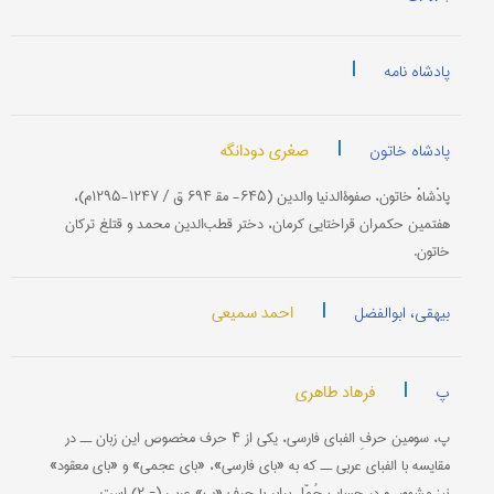
|
پادشاه نامه
|
صغری دودانگه
پادشاه خاتون
پادْشاهْ خاتون‌، صفوةالدنیا والدین‌ (۶۴۵- مق‍ ۶۹۴ ق‌ / ۱۲۴۷-۱۲۹۵م‌)،
هفتمین‌ حكمران‌ قراختایی‌ كرمان‌، دختر قطب‌الدین‌ محمد و قتلغ‌ تركان‌
خاتون‌.
|
احمد سمیعی
بیهقی، ابوالفضل
|
فرهاد طاهری
پ
پ‌، سومین‌ حرفِ الفبای‌ فارسی‌، یكی‌ از ۴ حرف‌ مخصوص‌ این‌ زبان‌ ــ در
مقایسه‌ با الفبای‌ عربی‌ ــ كه‌ به «بای‌ فارسی‌»، «بای‌ عجمی‌» و «بای‌ معقود»
نیز مشهور، و در حساب‌ جُمّل‌ برابر با حرف «ب‌» عربی‌ (= ۲) است‌