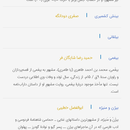
|
صغری دودانگه
بینش کشمیری
|
بیلقانی
|
حمید رضا شایگان فر
بیغمی
بیغَمی‌، محمد بن‌ احمد طاهری‌ (یا طامری‌)، مشهور به‌ بیغمی‌ از قصه‌پردازان‌
و راویان‌ سدۀ ۹ق‌ / ۱۵م‌. از زندگی‌، سال‌ تولد و وفات‌ وی‌ اطلاعی‌ دردست‌
نیست‌. تنها مأخذ موجود دربارۀ بیغمی‌، روایت‌ مشهورِ او از داستان‌ داراب‌نامه‌
است‌.
|
ابوالفضل خطیبی
بیژن و منیژه
بیژَنْ وَ مَنیژه‌، از مشهورترین‌ داستانهای‌ غنایی‌ ـ حماسی‌ شاهنامۀ فردوسی‌ و
ادب‌ فارسی‌ كه‌ در آن‌ ماجراهای‌ بیژن‌ ــ پسر گیو و نوادۀ گودرز ــ پهلوان‌