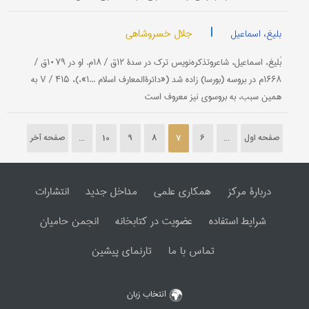
|
جلال خسروشاهی
بلیغ، اسماعیل
بَلیغ، اسماعیل، شاعروتذكره‌نویس ترك در سدۀ ۱۲ق / ۱۸م. او در ۱۰۷۹ق /
۱۶۶۸م در بروسه (بورسا) زاده شد («دائرةالمعارف اسلام ...۱»،)، V / ۴۱۵ به
همین سبب، به بروسوی نیز معروف است
صفحه اول
...
6
7
8
9
10
...
صفحه آخر
دربارۀ مرکز
همکاری علمی
مداخل جدید
انتشارات
شرایط استفاده
عضویت در کتابخانه
انجمن حامیان
تماس با ما
تارنمای پیشین
انتخاب زبان