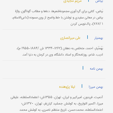
|
مریم مجیدی
بیاض
بَیاض‌، كتابی‌ برای‌ گردآوری‌ مجموعۀشعرها، دعاها و مطالب‌ گوناگون‌. واژۀ
بیاض‌ در معانی‌ سفیدی‌ و نوشتن‌ با خط واضح‌ از روی‌ مسوده‌ (داعی‌الاسلام‌،
۱ /۷۸۷)، پاك‌نویس‌ كردن‌
|
علی میرانصاری
بهمنیار
بَهْمَنْیار، احمد، متخلص‌ به‌ دهقان‌ (۱۲۶۲-۱۳۳۴ ش‌ /۱۸۸۴-۱۹۵۵ م)‌،
ادیب‌، شاعر، روزنامه‌نگار و استاد دانشگاه‌. وی‌ در كرمان‌ به‌ دنیا آمد.
|
بهمن نامه
|
لیلا پژوهنده
بهمن میرزا
آدمیت‌، فریدون‌، امیركبیر و ایران‌، تهران‌، ۱۳۵۵ش؛ اعتضادالسلطنه‌، علیقلی‌
میرزا، اكسیر التواریخ‌، به‌ كوشش‌ جمشید كیان‌فر، تهران‌، ۱۳۷۰ش‌؛
اعتمادالسلطنه‌، محمدحسن‌، تاریخ‌ منتظم‌ ناصری‌، به‌ كوشش‌ محمد