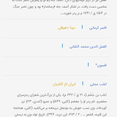
افضل نیز در دربار فرمانروای دكن، آصف جاه (ه‍ م) و پسرش ناصر جنگ به
مناصبی دست یافت. در لشكر آصف جاه «رساله‌دار» بود و چون ناصر جنگ
در ۱۱۵۴ ق / ۱۷۴۱ م بر پدر شورید،...
|
مینا حفیظی
افسر کرمانی
|
افضل الدین محمد کاشانی
|
افسون*
|
ایران ناز کاشیان
اغلب عجلی
اغلب بن جُشَم (د ۲۱ ق / ۶۴۲ م)، یكی از بزرگ‌ترین شعرای رجزسرای
مخضرم. نام پدر او را جعشم (كلبی، ۵۴۹) و عمرو (آمدی، ۲۳) نیز
آورده‌اند. وی نسب خویش به بنوعجل دریمامه بر می‌كشید (كلبی، همانجا؛
ابن قتیبه، الشعر ... ، ۲ / ۶۱۳؛ ابن درید، ۳۴۶). تاریخ تولد وی به درستی