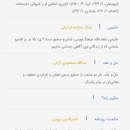
(بروسه‌لی، ۱/ ۲۴۶؛ ثریا، ۲/ ۲۵۰)؛ ازاین‌رو تخلص او را شروانی دانسته‌اند
(کحاله، ۱/ ۲۱۲؛ بغدادی، ۱/ ۱۹۲).
|
بابک بنازاده اردبیلی
حلیمی
حَلیمی، لطف‌‌الله، فرهنگ‌نویس، شاعر و سخنور سدۀ ۹ ق/ ۱۵ م، در قلمرو
عثمانی که از زندگانی وی آگاهی چندانی نداریم.
|
عبدالله مسعودی آرانی
حل و عقد
حَلّ و عَقْد، نام دو صنعت از صنایع بدیعی لفظی با کارکردی متفاوت و
معانی‌ای در برابر یکدیگر.
|
حکیم رکنا*
|
ناصرالدین پروین
حکمت، روزنامه