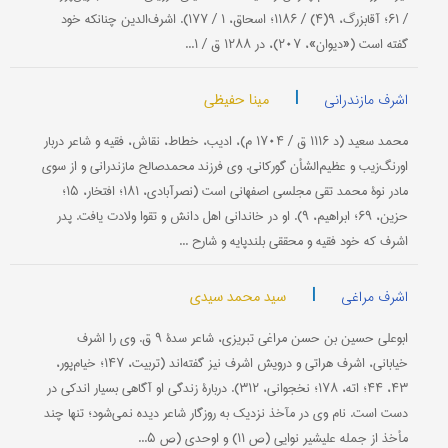
/ ۶۱؛ آقابزرگ، ۹(۴) / ۱۱۸۶؛ اسحاق، ۱ / ۱۷۷). اشرف‌الدین چنانكه خود
گفته است («دیوان»، ۲۰۷)، در ۱۲۸۸ ق / ۱...
|
مینا حفیظی
اشرف مازندرانی
محمد سعید (د ۱۱۱۶ ق / ۱۷۰۴ م)، ادیب، خطاط، نقاش، فقیه و شاعر دربار
اورنگ‌زیب و عظیم‌الشأن گوركانی. وی فرزند محمدصالح مازندرانی و از سوی
مادر نوۀ محمد تقی مجلسی اصفهانی است (نصرآبادی، ۱۸۱؛ افتخار، ۱۵؛
حزین، ۶۹؛ ابراهیم، ۹). او در خاندانی اهل دانش و تقوا ولادت یافت. پدر
اشرف كه خود فقیه و محققی بلندپایه و شارح ...
|
سید محمد سیدی
اشرف مراغی
ابوعلی حسین بن حسن مراغی تبریزی، شاعر سدۀ ۹ ق. وی را اشرف
خیابانی، اشرف هراتی و درویش اشرف نیز گفته‌اند (تربیت، ۱۴۷؛ خیام‌پور،
۴۳، ۴۴؛ اته، ۱۷۸؛ نخجوانی، ۳۱۲). دربارۀ زندگی او آگاهی بسیار اندكی در
دست است. نام وی در مآخذ نزدیك به روزگار شاعر دیده نمی‌شود؛ تنها چند
مأخذ از جمله علیشیر نوایی (ص ۱۱) و اوحدی (ص ۵...