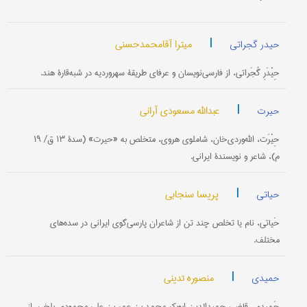
|
میترا آقامحمدحسنی
حیدر گجراتی
حِیْدَرِ گُجَراتی، از فارسی‌نویسان و عرفای طریقۀ سهروردیه در شبه‌قارۀ هند.
|
عبدالله مسعودی آرانی
حیرت
حِیْرَت، الله‌وردی‌خان، شاملوی هروی، متخلص به «حیرت» (سدۀ ۱۳ ق/ ۱۹
م)، شاعر و نویسندۀ ایرانی.
|
پریسا سنجابی
حیاتی
حَیاتی، نام یا تخلص چند تن از شاعران پارسی‌گوی ایرانی در سده‌های
مختلف.
|
منصوره تدینی
حمیدی
حَمیدی، قاضی حمیدالدین ابوبکر محمد بن عمر بن علی محمودی بلخی، از