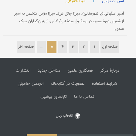
|
مینا حفیظی
اسیر اصفهانی
اَسیرِ اِصْفَهانی (یا شهرستانی)، میرزا جلال فرزند میرزا مؤمن متخلص به اسیر
از شعرای دورۀ صفویه در نیمۀ اول سدۀ ۱۱ق‌/ ۱۷م و از بنیان‌گذاران سبك
هندی‌.
صفحه اول
1
2
3
4
5
...
صفحه آخر
دربارۀ مرکز
همکاری علمی
مداخل جدید
انتشارات
شرایط استفاده
عضویت در کتابخانه
انجمن حامیان
تماس با ما
تارنمای پیشین
انتخاب زبان