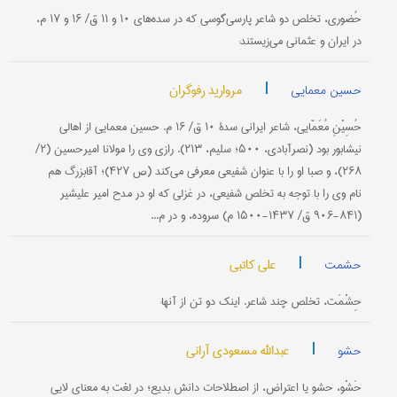
حُضوری، تخلص دو شاعر پارسی‌گوسی که در سده‌های ۱۰ و ۱۱ ق/ ۱۶ و ۱۷ م،
در ایران و عثمانی می‌زیستند:
|
مروارید رفوگران
حسین معمایی
حُسِیْنِ مُعَمّایی، شاعر ایرانی سدۀ ۱۰ ق/ ۱۶ م. حسین معمایی از اهالی
نیشابور بود (نصرآبادی، ۵۰۰؛ سلیم، ۲۱۳). رازی وی را مولانا امیرحسین (۲/
۲۶۸)، و صبا او را با عنوان شفیعی معرفی می‌کند (ص ۴۲۷)؛ آقابزرگ هم
نام وی را با توجه به تخلص شفیعی، در غزلی که او در مدح امیر علیشیر
(۸۴۱-۹۰۶ ق/ ۱۴۳۷-۱۵۰۰ م) سروده، و در م...
|
علی کاتبی
حشمت
حِشْمَت، تخلص چند شاعر. اینک دو تن از آنها:
|
عبدالله مسعودی آرانی
حشو
حَشْو، حشو یا اعتراض، از اصطلاحات دانش بدیع؛ در لغت به معنای لایی