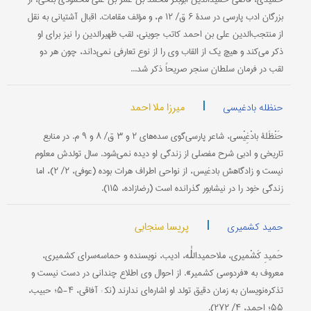
بزرگان ادب پارسی در سدۀ ۶ ق/ ۱۲ م، و مؤلف مقامات. اقبال آشتیانی به نقل
از منتجب‌الدین علی بن احمد کاتب جوینی، لقب ظهیرالدین را نیز برای او
ذکر می‌کند و هیچ یک از القاب وی را از نوع تعارفی نمی‌داند، چون هر دو
لقب در فرمان سلطان سنجر صریحاً ذکر شد...
|
میرزا ملا احمد
حنظله بادغیسی
حَنْظَلۀ بادْغِیْسی، شاعر پارسی‌گوی سده‌های ۲ و ۳ ق/ ۸ و ۹ م. در منابع
تاریخی و ادبی شرح مفصلی از زندگی او دیده نمی‌شود. سال تولدش معلوم
نیست و زادگاهش بادغیس، از نواحی اطراف هرات بوده (عوفی، ۲/ ۲)، اما
زندگی خود را در نیشابور گذرانده است (رضازاده، ۱۱۵).
|
پریسا سنجابی
حمید کشمیری
حَمیدِ کَشْمیری، ملاحمیداللٰه، ادیب، نویسنده و حماسه‌سرای کشمیری،
معروف به «فردوسی کشمیر». از احوال وی اطلاع چندانی در دست نیست و
تذکره‌نویسان به زمان دقیق تولد او اشاره‌ای ندارند (نک‍ : آفاقی، ۴-۵؛ حبیب،
۵۵؛ احمد، ۴/ ۲۷۲).