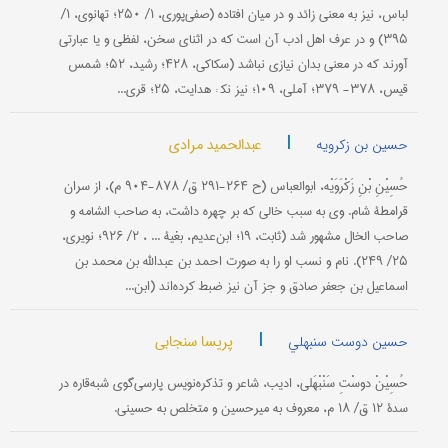
لباس، نیز به معنی زائد و در میان افتاده (صفی‌پوری، ۱/ ۲۵۰؛ تهانوی، ۱/
۳۹۵) و در عرف اهل ادب آن است که در اثنای سخن، لفظی و یا عبارتی
آورند که در معنی بدان نیازی نباشد (سکاکی، ۴۲۸؛ رشید، ۵۲؛ شمس
قیس، ۳۷۸- ۳۷۹؛ آملی، ۱۰۹؛ نیز نک‍ : هدایت، ۲۵؛ قری...
|
عبدالحمید مرادی
حسین بن زکرویه
حُسِیْنِ بْنِ زَکْرَوَیْه، ابوالعباس (ح ۲۶۴-۲۹۱ ق/ ۸۷۸-۹۰۴ م)، از سران
قرامطۀ شام. وی به سبب خالی که بر چهره داشت، به صاحب الشامه و
صاحب الخال مشهور شد (ثابت، ۱۹؛ ابن‌عدیم، بغیة ... ، ۲/ ۹۲۶؛ نویری،
۲۵/ ۲۴۹). نام و نسب او را به صورت احمد بن عبدالله بن محمد بن
اسماعیل بن جعفر صادق و جز آن نیز ضبط کرده‌اند (ابن...
|
پریسا سنجابی
حسین دوست سنبهلي
حُسِیْنْ دوسْتِ سَنْبْهَلی، ادیب، شاعر و تذکره‌نویس پارسی‌گوی شبه‌قاره در
سدۀ ۱۲ ق/ ۱۸ م، معروف به میرحسین و متخلص به حسینی.