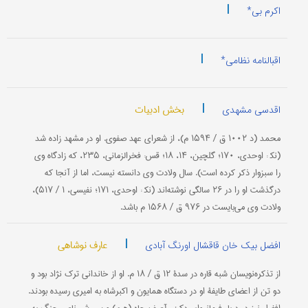
|
اکرم بی*
|
اقبالنامه نظامی*
|
بخش ادبیات
اقدسی مشهدی
محمد (د ۱۰۰۲ ق / ۱۵۹۴ م)، از شعرای عهد صفوی. او در مشهد زاده شد
(نك‍ : اوحدی، ۱۷۰؛ گلچین، ۱۴، ۱۸؛ قس: فخرالزمانی، ۲۳۵، كه زادگاه وی
را سبزوار ذكر كرده است). سال ولادت وی دانسته نیست، اما از آنجا كه
درگذشت او را در ۲۶ سالگی نوشته‌اند (نك‍ : اوحدی، ۱۷۱؛ نفیسی، ۱ / ۵۱۷)،
ولادت وی می‌بایست در ۹۷۶ ق / ۱۵۶۸ م باشد.
|
عارف نوشاهی
افضل بیک خان قاقشال اورنگ آبادی
از تذكره‌نویسان شبه قاره در سدۀ ۱۲ ق / ۱۸ م. او از خاندانی ترك نژاد بود و
دو تن از اعضای طایفۀ او در دستگاه همایون و اكبرشاه به امیری رسیده بودند.