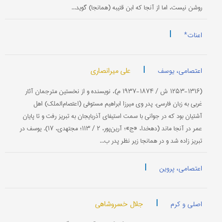
روشن نیست، اما از آنجا كه ابن قتیبه (همانجا) گوید...
|
اعنات*
|
علی میرانصاری
اعتصامی، یوسف
(۱۲۵۳-۱۳۱۶ ش / ۱۸۷۴-۱۹۳۷ م)، نویسنده و از نخستین مترجمان آثار
غربی به زبان فارسی. پدر وی میرزا ابراهیم مستوفی (اعتصام‌الملك) اهل
آشتیان بود كه در جوانی با سمت استیفای آذربایجان به تبریز رفت و تا پایان
عمر در آنجا ماند (دهخدا، «ج»؛ آرین‌پور، ۲ / ۱۱۳؛ مجتهدی، ۱۷). یوسف در
تبریز زاده شد و در همانجا زیر نظر پدر ب...
|
اعتصامی، پروین
|
جلال خسروشاهی
اصلی و کرم