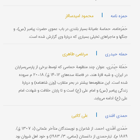
|
محمود امیدسالار
حمزه نامه
حَمْزه‌نامه، حماسۀ عامیانۀ بسیار بلندی در باب عموی حضرت پیامبر (ص)، و
جنگها و ماجراهای تخیلی بسیاری که دربارۀ وی گزارش شده است.
|
مرتضی طاهری
حمله حیدری
حَمْلۀ حِیْدَری، عنوان چند منظومۀ حماسی که توسط برخی از پارسی‌سرایان
در ایران، و شبه قارۀ هند، در فاصلۀ سده‌های ۱۲-۱۴ ق/ ۱۸-۲۰ م سروده
شده است. این منظومه‌ها بیشتر در بحر متقارب (وزن شاهنامه) و دربارۀ
زندگی پیامبر (ص) و امام علی (ع) است و تا پایان خلافت و شهادت امام
علی (ع) ادامه می‌یابد.
|
علی کاتبی
حمدی افندی
حَمْدی اَفَنْدی، احمد، از شاعران و نویسندگان متأخر عثمانی (د ۱۳۰۷ ق/
۱۸۸۹ م). تبارحمدی از داغستان (سامی، ۳/ ۱۹۸۳) و خود اهل شروان بود