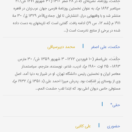
حِکْمَت، روزْنامه، نشریه‌ای که در ۲۸ صفر ۱۳۱۰ (۳۰ شهریور ۱۲۷۱ ش/ ۲۱
سپتامبر ۱۸۹۲ م)، به عنوان نخستین روزنامۀ فارسی جهان عرب‌زبان در قاهره
منتشر شد و با وقفه‎هایی دراز، انتشارش تا اول جمادی‌الآخر ۱۳۲۹ ق/ ۳۰ مۀ
۱۹۱۱ م (شم‍ ۱۲، س ۱۹) ادامه یافت. گفتنی است که تاریخهای به دست داده
شده در برخی از منابع نادرست است (...
|
محمد دبیرسیاقی
حکمت، علی اصغر
حِکْمَت، علی‌اصغر (۱۰ فروردین ۱۲۷۲- ۳ شهریور ۱۳۵۹ ش/ ۳۰ مارس
۱۸۹۳- ۲۵ اوت ۱۹۸۰ م)، ادیب، شاعر، نویسنده، مترجم، سیاستمدار
معاصر ایران و نخستین رئیس دانشگاه تهران. او در شیراز به دنیا آمد. اصل
وی از روستای پَر اِشکِفت بود. پدرش میرزا احمد علی (د ۱۳۵۱ ق/ ۱۹۳۲ م)،
مستوفی خاص دیوان اعلى بود که ابتدا لقبِ حشمت المم...
|
حقی*
|
علی کاتبی
حضوری