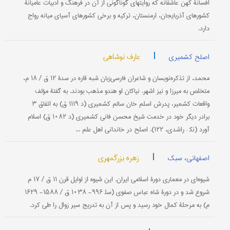
افسانۀ كهن عاشقانه كه روایتهای گوناگونی از آن در فرهنگ و ادبیات عامیانۀ
كشورهای آذربایجان، ارمنستان، تركیه و برخی كشورهای آسیای میانه رواج
دارد.
|
عارف نوشاهی
اصلح کشمیری
محمد، از تذكره‌نویسان و شاعران فارسی‌زبان شبه قاره در سدۀ ۱۲ ق / ۱۸ م،
متخلص به میرزا و نیز اشهر. نیاكان او هندو مذهب بودند. به گفتۀ مؤلف
واقعات كشمیر، پدرش اسلم خان سالم كشمیری (د ۱۱۱۹ ق) به اتفاق ۳
برادر دیگر خود در خدمت شیخ محسن فانی كشمیری (د ۱۰۸۲ ق) اسلام
آورد (نك‍ : راشدی، ۱۲۲). اصلح در خاندانی اهل علم ...
|
زهره بزرگمهری
اصفهانی، سبک
شیوه‌ای در معماری دورۀ اسلامی ایران. این شیوه از اوایل قرن ۱۱ ق / ۱۷ م
شروع شد و در دورۀ شاه عباس صفوی (سل‍ ۹۹۶- ۱۰۳۸ ق / ۱۵۸۸- ۱۶۲۹
م) به مرحلۀ كمال خود رسید و پس از آن به تدریج سیر زوال را طی كرد.