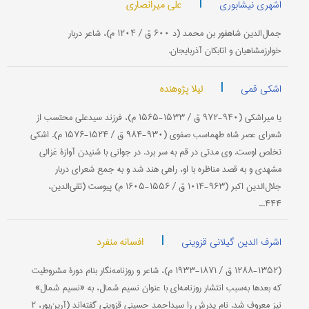
|
علی میرانصاری
اشهری نیشابوری
جمال‌الدین شاهفور بن محمد (د ۶۰۰ ق / ۱۲۰۴ م)، شاعر دربار
خوارزمشاهیان و اتابكان آذربایجان.
|
لیلا پژوهنده
اشکی قمی
یا میراشكی (۹۴۰-۹۷۲ ق / ۱۵۳۳-۱۵۶۵ م)، فرزند سیدعلی محتسب از
شعرای عصر شاه طهماسب صفوی (۹۳۰-۹۸۴ ق / ۱۵۲۴-۱۵۷۶ م). اشكی
تخلص اوست. وی مدتی در قم به سر برد. در جوانی با شنیدن آوازۀ غزالی
مشهدی و به قصد مناظره با او، راهی هند شد و به جمع شعرای دربار
جلال‌الدین اكبر (۹۶۳-۱۰۱۴ ق / ۱۵۵۶-۱۶۰۵ م) پیوست (تقی‌الدین،
۴۴۴...
|
افسانه منفرد
اشرف الدین گیلانی قزوینی
(۱۲۸۸-۱۳۵۲ ق / ۱۸۷۱-۱۹۳۳ م)، شاعر و روزنامه‌نگار بنام دورۀ مشروطیت
كه بعدها به‌سبب انتشار روزنامه‌ای با عنوان نسیم شمال، به «نسیم شمال»
نیز معروف شد. نام پدرش را سیداحمد حسینی قزوینی گفته‌اند (آرین‌پور، ۲