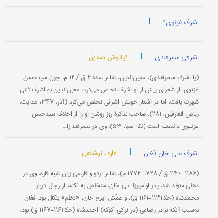
|
اشرف غزنوی*
|
کیانوش صدیق
اشرفی سمرقندی
(یا اشرف سمرقندی)، معین‌الدین، شاعر سدۀ ۶ ق / ۱۲ م. چون سیدحسن
غزنوی، از شعرای پیش از او اشرف تخلص می‌كرد، معین‌الدین به اشرف ثانی
شهرت یافت، اما در اشعار خویش اشرفی تخلص می‌كرد (آذر، ۳۴۷؛ هدایت،
ریاض العارفین، ۲۸۱). صاحب تذكرۀ روز روشن او را از اخلاف سیدحسن
غزنـوی دانستـه است (نك‍ : صبا، ۵۳). وی در سمرقند زا...
|
عارف نوشاهی
اشرف علی خان فغان
(۱۱۴۰-۱۱۸۶ ق / ۱۷۲۸-۱۷۷۲ م)، شاعر اردو و فارسی زبان شبه قاره. وی در
دهلی متولد شد. پدر او میرزا علی خان، متخلص به نكته، از رجال دربار
محمدشاه (حك‍ ۱۱۳۱-۱۱۶۱ ق)، و عمّش ایرج خان، «ناظمِ» بنگال بود. فغان
به‌سبب آنكه برادر رضاعی (در تركی: كوكه) احمدشاه (حك‍ ۱۱۶۱-۱۱۶۷ ق) بود،