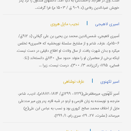
است. وی در فقرآباد (احمدنگر) به دنیا آمد، دانشهای متداول را نزد پدر
خویش ضیاءالدین رفاعی (د ۹۰۹ ق / ۱۵۰۳ م) فرا گرفت...
|
نجیب مایل هروی
اسیری لاهیجی
اَسیری لاهیجی، شم‍س‌الدین محمد بن یحیی بن علی گیلانی (د ۹۱۲ق‌/
۱۵۰۶م‌)، عارف‌، شاعر و از مشایخ سلسلۀ نوربخشیه كه «اسیری‌» تخلص
میكرد و بدان شهرت یافت‌. از سال ولادت او اطلاع دقیقی در دست نیست‌.
اینكه برخی از معاصران او را متولد حدود سال ۸۴۰ق دانسته‌اند (نك‍ :
فسایی، ۱۱۹۵؛ ركن‌زاده‌، ۳/ ۳۰۰)، درست نیست‌، زیرا ...
|
عارف نوشاهی
اسیر لکهنوی
اَسیرِ لَكْهْنَوی‌، میرمظفرعلی(۱۲۲۹- ۱۲۹۹ق‌/ ۱۸۱۴-۱۸۸۲م‌)، ادیب‌، شاعر،
مترجم‍‍ و نویسنده به زبان فارسی و اردو در شبه قاره‌. پدر وی میر مددعلی
مایل از اخلاف محمد صالح كروری بود و نسب به عباس ابن علی(ع‌)
میرساند (عشرت‌، ۲۷، ۲۹؛ سری رام‌، ۱/ ۲۹۹).