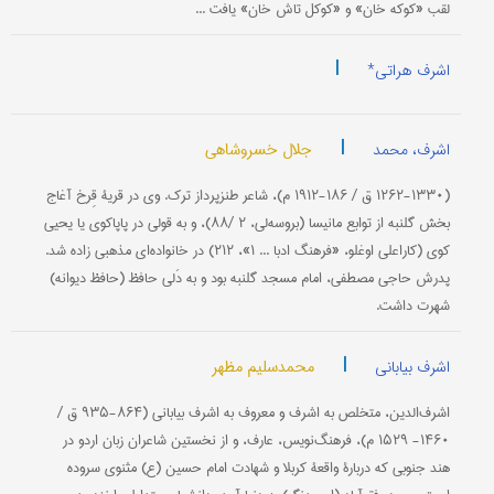
لقب «كوكه خان» و «كوكل تاش خان» یافت ...
|
اشرف هراتی*
|
جلال خسروشاهی
اشرف، محمد
(۱۲۶۲-۱۳۳۰ ق / ۱۸۶-۱۹۱۲ م)، شاعر طنزپرداز ترك. وی در قریۀ قِرخ آغاج
بخش گلنبه از توابع مانیسا (بروسه‌لی، ۲ /۸۸)، و به قولی در پاپاكوی یا یحیى
كوی (كاراعلی اوغلو، «فرهنگ ادبا ... ۱»، ۲۱۲) در خانواده‌ای مذهبی زاده شد.
پدرش حاجی مصطفى، امام مسجد گلنبه بود و به دَلی حافظ (حافظ دیوانه)
شهرت داشت.
|
محمدسلیم مظهر
اشرف بیابانی
اشرف‌الدین، متخلص به اشرف و معروف به اشرف بیابانی (۸۶۴-۹۳۵ ق /
۱۴۶۰- ۱۵۲۹ م)، فرهنگ‌نویس، عارف، و از نخستین شاعران زبان اردو در
هند جنوبی كه دربارۀ واقعۀ كربلا و شهادت امام حسین (ع) مثنوی سروده