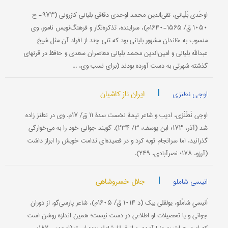
اوحَدی بَلَیانی، تقی‌الدین محمد اوحدی دقاقی بلیانی كازرونی (۹۷۳- ح
۱۰۵۰ ق/ ۱۵۶۵-۱۶۴۰م)، سراینده، تذكره‌نگار و فرهنگ‌نویس نامور. وی
منسوب به خاندان مشهور بلیانی بود كه تنی چند از افراد آن مثل شیخ
عبدالله بلیانی و امین‌الدین محمد بلیانی معاصران سعدی و حافظ در قرنهای
گذشته شهرتی به دست آورده بودند (برای نسب وی، ...
|
ایران ناز کاشیان
اوجی نطنزی
اوجی نَطَنْزی، ادیب و شاعر نیمۀ نخست سدۀ ۱۱ ق/ ۱۷م. وی در نطنز زاده
شد (آذر، ۱۷۳؛ ابن یوسف، ۳/ ۲۳۴). گویند جوانی خود را به می‌خوارگی
گذرانید، اما سرانجام توبه كرد و در قصیده‌ای ندامت خویش را ابراز داشت
(آرزو، ۱۷۸؛ نصرآبادی، ۲۴۹).
|
جلال خسروشاهی
انیسی شاملو
اَنیسیِ شامْلو، یولقلی بیك (د ۱۰۱۴ ق/ ۱۶۰۵م)، شاعر پارسی‌گو. از دوران
جوانی و یا تحصیلات او اطلاعی در دست نیست؛ همین اندازه روشن است