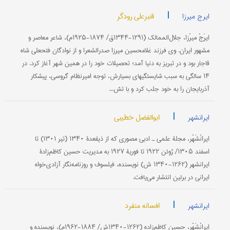
|
قنبرعلی رودگر
ایرج میرزا
ايرَجْ ميرْزا، جلال‌الممالك (۱۲۹۱-۱۳۴۴ق/ ۱۸۷۴-۱۹۲۵م)، شاعر معاصر و
مشهور ايران. وی فرزند غلامحسين ميرزا صدرالشعرا و از نوادگان فتحعلی شاه
قاجار بود و در تبريز به دنيا آمد؛ تحصيلات خود را در همين شهر آغاز كرد. در
۱۴ سالگی به سبب شايستگيهای بسيارش، توجه اميرنظام گروسی، پيشكار
آذربايجان را به خود جلب كرد و با تش...
|
ابوالفضل خطیبی
ایرانشهر
ايرانْشَهْر، مجلۀ علمی ـ ادبی مصوری كه از ذيقعدۀ ۱۳۴۰ (تير ۱۳۰۱) تا
اسفند ۱۳۰۵/ ژوئن ۱۹۲۲ تا فوريۀ ۱۹۲۷ به مديريت حسين کاظم‌زادۀ
ايرانشهر (۱۲۶۲-۱۳۴۰ ش) نويسنده، فيلسوف و روزنامه‌نگار آزادی‌خواه
ايرانی در برلين انتشار می‌يافت.
|
افسانه منفرد
ایرانشهر
ايرانْشَهْر، حسين كاظم‌زاده (۱۲۶۲-۱۳۴۰ش/ ۱۸۸۴-۱۹۶۲م)، نويسنده و