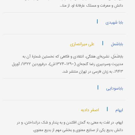
دانش و معرفت و مسلك عارفانۀ او، از منا...
|
بابا شهیدی
|
علی میرانصاری
باباشمل
باباشَمَل، نشریه‌ای هفتگی، انتقادی و فكاهی كه نخستین شمارۀ آن به
مدیریت وسردبیری رضا گنجه‌ای (۱۲۹۰-۱۳۷۴ش)، درفروردین ۱۳۲۲/ آوریل
۱۹۴۳، به زبان فارسی در تهران منتشر شد.
|
باباسودایی
|
اصغر دادبه
ایهام
ایهام، در لغت به معنی به گمان افكندن و به پندار و شك درانداختن، و در
دانش بدیع یكی از صنایع معنوی و بخشی مهم از بدیع معنوی.