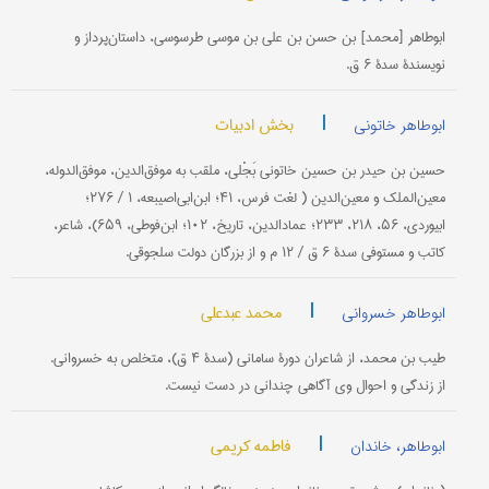
ابوطاهر [محمد] بن حسن بن علی بن موسی طرسوسی، داستان‌پرداز و
نویسندۀ سدۀ ۶ ق.
|
بخش ادبیات
ابوطاهر خاتونی
حسین بن حیدر بن حسین خاتونی بَجْلی، ملقب به موفق‌الدین، موفق‌الدوله،
معین‌الملك و معین‌الدین ( لغت فرس، ۴۱؛ ابن‌ابی‌اصیبعه، ۱ / ۲۷۶؛
ابیوردی، ۵۶، ۲۱۸، ۲۳۳؛ عمادالدین، تاریخ، ۱۰۲؛ ابن‌فوطی، ۶۵۹)، شاعر،
كاتب و مستوفی سدۀ ۶ ق / ۱۲ م و از بزرگان دولت سلجوقی.
|
محمد عبدعلی
ابوطاهر خسروانی
طیب بن محمد، از شاعران دورۀ سامانی (سدۀ ۴ ق)، متخلص به خسروانی.
از زندگی و احوال وی آگاهی چندانی در دست نیست.
|
فاطمه کریمی
ابوطاهر، خاندان