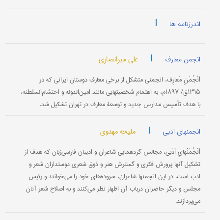
|
اندرزنامه ها
|
علی میرانصاری
انجمن معارف
اَنْجُمَنِ مَعارِف، انجمنی متشكل از برخی معارف دوستان ایرانی كه در
۱۳۱۵ق/ ۱۸۹۷م، به اهتمام شخصیتهایی مانند امین‌الدوله و احتشام‌السلطنه،
با هدف تأسیس مدارس جدید و توسعۀ معارف در تهران تشكیل شد.
|
ملیحه مهدوی
انجمنهای ادبی
اَنْجُمَنْهایِ اَدَبی، مجالس گردهمایی شاعران و ادیبان فارسی‌زبان كه هدف از
تشكیل آنها پرورش فكری و گسترش هنر و ذوق شعری دوستداران شعر و
ادب است. در این انجمنها شاعران، سروده‌های خود را می‌خوانند و رئیس
مجلس و دیگر حاضران درباب آن اظهار نظر می‌كنند و به اصلاح شعر آنان
می‌پردازند.