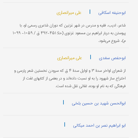
|
علی میرانصاری
ابوحنیفه اسکافی
شاعر، ادیب، فقیه و مدرس در شهر غزنین كه دوران شاعری رسمی او، با
پیوستن به دربار ابراهیم بن مسعود غزنوی (حك‍ ۴۵۱-۴۹۲ ق / ۱۰۵۹- ۱۰۹۹
م)، شروع می‌شود.
|
علی میرانصاری
ابوحفص سغدی
از شعرای اواخر سدۀ ۳ و اوایل سدۀ ۴ ق كه سرودن نخستین شعر پارسی و
اختراع ساز شهرود را به او نسبت داده‌اند و در بعضی از كتابهای لغت از
فرهنگی كه به نام او بوده، لغاتی نقل شده است.
|
ابوالحسن شهید بن حسین بلخی
|
ابو ابراهیم نصر بن احمد میکالی