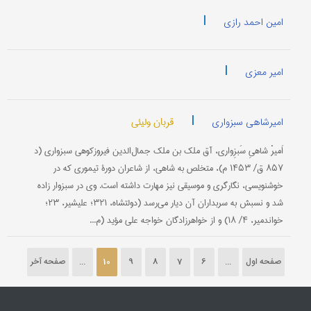
|
امین احمد رازی
|
امیر معزی
|
قربان ولیئی
امیرشاهی سبزواری
اَمیرْ شاهیِ سَبزِواری، آق ملك بن ملك جمال‌الدین فیروزكوهی سبزواری (د
۸۵۷ ق/ ۱۴۵۳ م)، متخلص به شاهی، از شاعران دورۀ تیموری كه در
خوشنویسی، نگارگری و موسیقی نیز مهارت داشته است. وی در سبزوار زاده
شد و نسبش به سربداران آن دیار می‌رسد (دولتشاه، ۳۲۱؛ علیشیر، ۲۳؛
خواندمیر، ۴/ ۱۸) و از خواهرزادگان خواجه علی مؤید (م...
صفحه اول
...
6
7
8
9
10
...
صفحه آخر