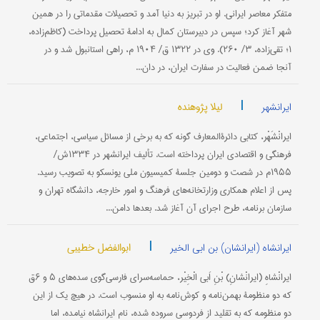
متفكر معاصر ايرانی. او در تبريز به دنيا آمد و تحصيلات مقدماتی را در همين
شهر آغاز كرد؛ سپس در دبيرستان كمال به ادامۀ تحصيل پرداخت (كاظم‌زاده،
۱؛ تقی‌زاده، ۳/ ۲۶۰). وی در ۱۳۲۲ ق/ ۱۹۰۴ م، راهی استانبول شد و در
آنجا ضمن فعاليت در سفارت ايران، در دان...
|
لیلا پژوهنده
ایرانشهر
ايرانْشَهْر، كتابی دائرةالمعارف گونه كه به برخی از مسائل سياسی، اجتماعی،
فرهنگی و اقتصادی ايران پرداخته است. تأليف ايرانشهر در ۱۳۳۴ش/
۱۹۵۵م در شصت و دومين جلسۀ كميسيون ملی يونسكو به تصويب رسيد.
پس از اعلام همكاری وزارتخانه‌های فرهنگ و امور خارجه، دانشگاه تهران و
سازمان برنامه، طرح اجرای آن آغاز شد. بعدها دامن...
|
ابوالفضل خطیبی
ایرانشاه (ایرانشان) بن ابی الخیر
ايرانْشاهِ (ايرانْشانِ) بْنِ اَبی الْخِيْر، حماسه‌سرای فارسی‌گوی سده‌های ۵ و ۶ق
كه دو منظومۀ بهمن‌نامه و كوش‌نامه به او منسوب است. در هيچ يك از اين
دو منظومه كه به تقليد از فردوسی سروده شده، نام ايرانشاه نيامده، اما