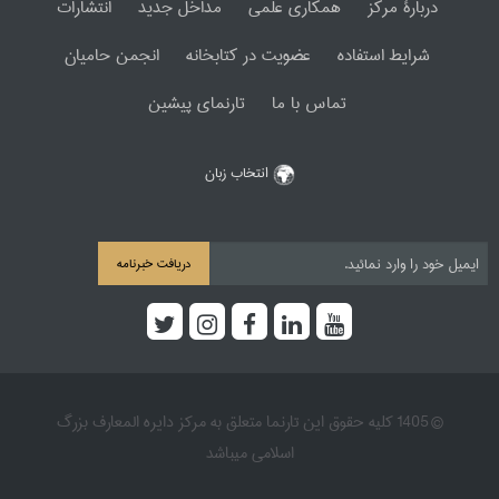
دربارۀ مرکز
همکاری علمی
مداخل جدید
انتشارات
شرایط استفاده
عضویت در کتابخانه
انجمن حامیان
تماس با ما
تارنمای پیشین
انتخاب زبان
دریافت خبرنامه
© 1405 کلیه حقوق این تارنما متعلق به مرکز دایره المعارف بزرگ
اسلامی میباشد