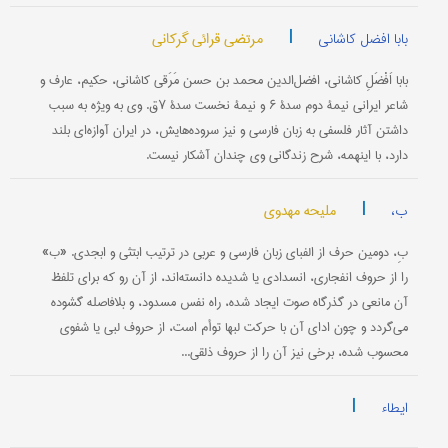
|
مرتضی قرائی گرکانی
بابا افضل کاشانی
بابا اَفْضَلِ كاشانی، افضل‌الدین محمد بن حسن مَرَقی كاشانی، حكیم، عارف و
شاعر ایرانی نیمۀ دوم سدۀ ۶ و نیمۀ نخست سدۀ ۷ق. وی به ویژه به سبب
داشتن آثار فلسفی به زبان فارسی و نیز سروده‌هایش، در ایران آوازه‌ای بلند
دارد، با اینهمه، شرح زندگانی وی چندان آشكار نیست.
|
ملیحه مهدوی
ب،
بِ، دومین حرف از الفبای زبان فارسی و عربی در ترتیب ابتثی و ابجدی. «ب»
را از حروف انفجاری، انسدادی یا شدیده دانسته‌اند، از آن رو كه برای تلفظ
آن مانعی در گذرگاه صوت ایجاد شده، راه نفس مسدود، و بلافاصله گشوده
می‌گردد و چون ادای آن با حركت لبها توأم است، از حروف لبی یا شفوی
محسوب شده، برخی نیز آن را از حروف ذلقی...
|
ایطاء