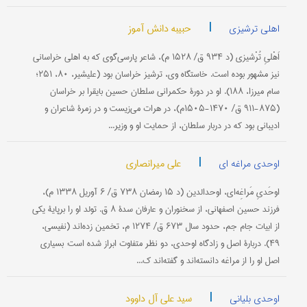
|
حبیبه دانش آموز
اهلی ترشیزی
اَهْلیِ تُرْشیزی (د ۹۳۴ ق/ ۱۵۲۸ م)، شاعر پارسی‌گوی كه به اهلی خراسانی
نیز مشهور بوده است. خاستگاه وی، ترشیز خراسان بود (علیشیر، ۸۰، ۲۵۱؛
سام میرزا، ۱۸۸). او در دورۀ حكمرانی سلطان حسین بایقرا بر خراسان
(۸۷۵-۹۱۱ ق/ ۱۴۷۰-۱۵۰۵م)، در هرات می‌زیست و در زمرۀ شاعران و
ادیبانی بود كه در دربار سلطان، از حمایت او و وزیر...
|
علی میرانصاری
اوحدی مراغه ای
اوحَدیِ مَراغِه‌ای، اوحدالدین (د ۱۵ رمضان ۷۳۸ ق/ ۶ آوریل ۱۳۳۸ م)،
فرزند حسین اصفهانی، از سخنوران و عارفان سدۀ ۸ ق. تولد او را برپایۀ یكی
از ابیات جام جم، حدود سال ۶۷۳ ق/ ۱۲۷۴ م، تخمین زده‌اند (نفیسی،
۴۹). دربارۀ اصل و زادگاه اوحدی، دو نظر متفاوت ابراز شده است: بسیاری
اصل او را از مراغه دانسته‌اند و گفته‌اند ك...
|
سید علی آل داوود
اوحدی بلیانی