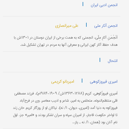
|
انجمن ادبی ایران
|
علی میرانصاری
انجمن آثار ملی
اَنْجُمَنِ آثارِ مِلّی، انجمنی كه به همت برخی از ایران دوستان در ۱۳۰۱ش با
هدف حفظ آثار كهن ایرانی و معرفی آنها به مردم در تهران تشكیل شد.
|
انتحال
|
امیربانو کریمی
امیری فیروزکوهی
اَمیریِ فیروزْكوهی، كریم (۱۲۸۸-۱۳۶۳ش/ ۱۹۰۹-۱۹۸۴م)، فرزند مصطفى
قلی منتظم‌الدوله، متخلص به امیر، شاعر و ادیب معاصر. وی در فرح‌آباد
فیروزكوه به دنیا آمد (امیری، دیوان، ۱/ نه). نیاكان او از روزگار كریم خان زند
تا اواخر حكومت قاجار، از امیران سپاه و سران لشكر بودند و «امیر» جزء اول
نام آنان بود (همان، ۱/ نه ـ یاز...