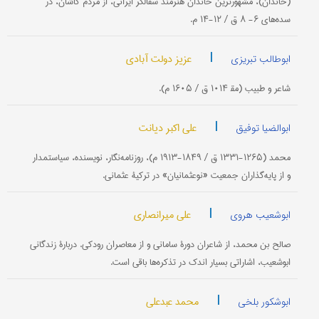
(خاندان)، مشهورترین خاندان هنرمند سفالگر ایرانی، از مردم كاشان، در
سده‌های ۶- ۸ ق / ۱۲-۱۴ م.
|
عزیز دولت آبادی
ابوطالب تبریزی
شاعر و طبیب (مق‍ ‍۱۰۱۴ ق / ۱۶۰۵ م).
|
علی اکبر دیانت
ابوالضیا توفیق
محمد (۱۲۶۵-۱۳۳۱ ق / ۱۸۴۹-۱۹۱۳ م)، روزنامه‌نگار، نویسنده، سیاستمدار
و از پایه‌گذاران جمعیت «نوعثمانیان» در تركیۀ عثمانی.
|
علی میرانصاری
ابوشعیب هروی
صالح بن محمد، از شاعران دورۀ سامانی و از معاصران رودكی. دربارۀ زندگانی
ابوشعیب، اشاراتی بسیار اندك در تذكره‌ها باقی است.
|
محمد عبدعلی
ابوشکور بلخی