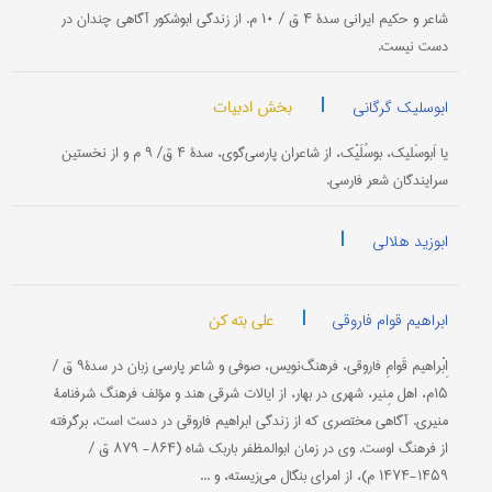
شاعر و حكیم ایرانی سدۀ ۴ ق / ۱۰ م. از زندگی ابوشكور آگاهی چندان در
دست نیست.
|
بخش ادبیات
ابوسلیک گرگانی
یا اَبوسَلیك، بوسُلَیْك، از شاعران پارسی‌گوی، سدۀ ۴ ق/ ۹ م و از نخستین
سرایندگان شعر فارسی.
|
ابوزید هلالی
|
علی بته کن
ابراهیم قوام فاروقی
اِبْراهیم قَوامِ فاروقی، فرهنگ‌نویس، صوفی و شاعر پارسی زبان در سدۀ۹ ق /
۱۵م، اهل مِنیر، شهری در بهار، از ایالات شرقی هند و مؤلف فرهنگ شرفنامۀ
منیری. آگاهی مختصری كه از زندگی ابراهیم فاروقی در دست است، برگرفته
از فرهنگ اوست. وی در زمان ابوالمظفر باربك شاه (۸۶۴- ۸۷۹ ق /
۱۴۵۹-۱۴۷۴ م)، از امرای بنگال می‌زیسته، و ...