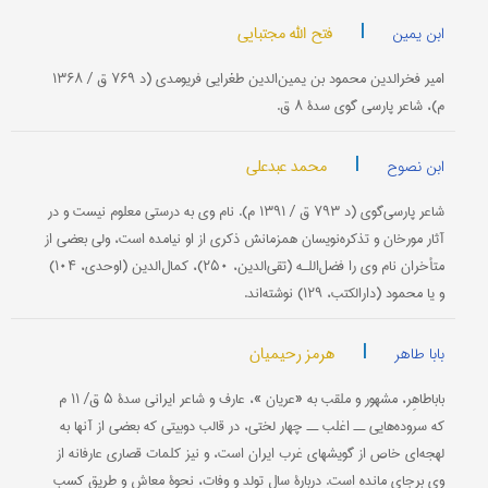
|
فتح الله مجتبایی
ابن یمین
امیر فخرالدین محمود بن یمین‌الدین طغرایی فریومدی (د ۷۶۹ ق / ۱۳۶۸
م)، شاعر پارسی گوی سدۀ ۸ ق.
|
محمد عبدعلی
ابن نصوح
شاعر پارسی‌گوی (د ۷۹۳ ق / ۱۳۹۱ م). نام وی به درستی معلوم نیست و در
آثار مورخان و تذکره‌نویسان همزمانش ذکری از او نیامده است، ولی بعضی از
متأخران نام وی را فضل‌اللـه (تقی‌الدین، ۲۵۰)، کمال‌الدین (اوحدی، ۱۰۴)
و یا محمود (دارالکتب، ۱۲۹) نوشته‌اند.
|
هرمز رحیمیان
بابا طاهر
باباطاهِر، مشهور و ملقب به «عریان »، عارف و شاعر ایرانی سدۀ ۵ ق/ ۱۱ م
كه سروده‌هایی ــ اغلب ــ چهار لختی، در قالب دوبیتی كه بعضی از آنها به
لهجه‌ای خاص از گویشهای غرب ایران است، و نیز كلمات قصاری عارفانه از
وی برجای مانده است. دربارۀ سال تولد و وفات، نحوۀ معاش و طریق كسب