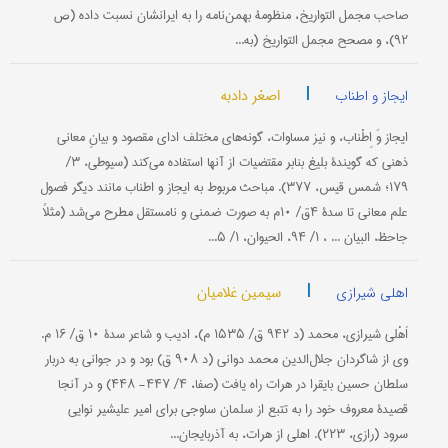
صاحب مجمل التواريخ، منظومۀ بهمن‌نامه را به ايرانشان نسبت داده (ص
۹۲)، و مصحح مجمل التواريخ (به...
|
اصغر دادبه
ایجاز و اطناب
ایجاز وَ اِطْناب، و نیز مساوات، گونه‌های مختلف ادای مقصود و بیانِ معانی
ذهنی كه گویندۀ بلیغ بنابر مقتضیات از آنها استفاده می‌كند (سیوطی، ۳/
۱۷۹؛ شمس قیس، ۳۷۷). مباحث مربوط به ایجاز و اطناب مانند دیگر فصول
علم معانی تا سدۀ ۴ق/ ۱۰م به صورت ضمنی و نامستقل مطرح می‌شد (مثلاً
جاحظ، البیان ... ، ۱/ ۹۴، الحیوان، ۱/ ۵...
|
سیمین غلامیان
اهلی شیرازی
اَهْلی شیرازی، محمد (د ۹۴۲ ق/ ۱۵۳۵ م)، ادیب و شاعر سدۀ ۱۰ ق/ ۱۶ م.
وی از شاگردان جلال‌الدین محمد دوانی (د ۹۰۸ ق) بود و در جوانی به دربار
سلطان حسین بایقرا در هرات راه یافت (صفا، ۴/ ۴۴۷- ۴۴۸) و در آنجا
قصیدۀ معروف خود را به تتبع از سلمان ساوجی برای امیر علیشیر نوایی
سرود (رازی، ۲۲۳). اهلی از هرات، به آذربایجان...