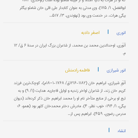
كه او در هرات به دنیا آمده، و از قبیلۀ شاملو بوده است (اوحدی، ۱۸۲؛
ابوالفضل، ۱/ ۱۷۵). وی مدتی به عنوان كتابدار علی قلی خان شاملو بیگلر
بیگی هرات، در خدمت وی بود (نهاوندی، ۳/ ۵۱۷...
|
اصغر دادبه
انوری
اَنْوَری، اوحدالدین محمد بن محمد، از شاعران بزرگ ایران در سدۀ ۶ ق/ ۱۲
م.
|
فاطمه رادمنش
انور شیرازی
اَنْوَرِ شیرازی، ابراهیم خان (۱۱۸۲-۱۲۱۶ق/ ۱۷۶۸-۱۸۰۱م)، كوچك‌ترین فرزند
كریم خان زند، از شاعران اواخر زندیه و اوایل قاجاریه. هدایت (۱/ ۹) و به
تبع او برخی از منابع متأخر نام او را محمد ابراهیم خان ذكر كرده‌اند (دیوان
بیگی، ۱/ ۱۹۴؛ خوب نظر، ۴). مادرش دختر محمدخان كلهر بود (همو، ۶؛
مدرس رضوی، ۴۵۹). ابراهیم پس از...
|
انشاء