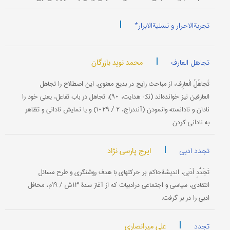
|
تجربةالاحرار و تسلیةالابرار*
|
محمد نوید بازرگان
تجاهل العارف
تَجاهُلُ الْعارِف، از مباحث رایج در بدیع معنوی. این اصطلاح را تجاهل
العارفین نیز خوانده‌اند (نک‍ : هدایت، ۹۰). تجاهل در باب تفاعل، یعنی خود را
نادان و نادانسته وانمودن (آنندراج، ۲ / ۱۰۲۹) و یا نمایش نادانی و تظاهر
به نادانی کردن
|
ایرج پارسی نژاد
تجدد ادبی
تَجَدُّدِ اَدَبی، اندیشۀحاکم بر حرکتهای با هدف روشنگری و طرح مسائل
انتقادی، سیاسی و اجتماعی درادبیات که از آغاز سدۀ ۱۳ش / ۱۹م، محافل
ادبی را در بر گرفت.
|
علی میرانصاری
تجدد