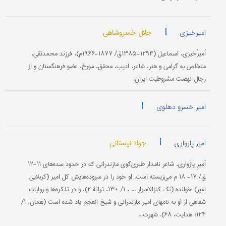
|
جلال خسروشاهی
امیرخیزی
اَمیرْخیزی، اسماعیل (۱۲۹۴-۱۳۸۵ق/ ۱۸۷۷-۱۹۶۶م)، فرزند محمدتقی،
متخلص به گرامی و هنر، شاعر، ادیب، محقق، مورخ، عضو فرهنگستان و از
رجال نهضت مشروطیت ایران.
|
امیر خسرو دهلوی
|
جواد نیستانی
امیر پازواری
اَمیرِ پازَواری، شاعر نامدار طبری‌گوی مازندرانی كه در حدود سده‌های ۱۱-۱۲
ق/ ۱۷- ۱۸ م می‌زیسته است. او خود را در سروده‌هایش كل امیر (كربلایی
امیر) خوانده (نک‍ : كنزالاسرار ... ، ۱/ ۱۳۰، ترانۀ ۲)، و در تذكره‌ها و روایات
شفاهی از او به نامهای امیر مازندرانی و شیخ العجم یاد شده است (همان، ۱/
۱۲۴؛ هدایت، ۶۸). شهرت...