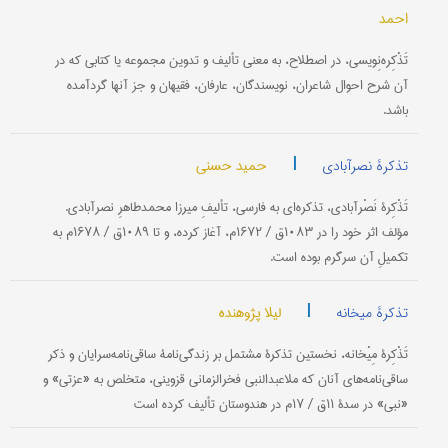
احمد
تَذْکِره‌نِویسی، در اصطلاح، به معنی تألیف و تدوین مجموعه یا کتابی که در
آن شرح احوال شاعران، نویسندگان، عارفان، فقیهان و جز آنها گردآمده
باشد.
|
حمید حسنی
تذکرۀ نصرآبادی
تَذْکِرۀ نَصْرآبادی، تذکره‌ای به فارسی، تألیفِ میرزا محمدطاهرِ نصرآبادی.
مؤلف اثر خود را در ۱۰۸۳ق / ۱۶۷۲م، آغاز کرده، و تا ۱۰۸۹ق / ۱۶۷۸م به
تکمیلِ آن سرگرم بوده است.
|
لیلا پژوهنده
تذکرۀ میخانه
تَذْکِرۀ مِیْخانه، نخستین تذکرۀ مشتمل بر زندگی‌نامۀ ساقی‌نامه‌سرایان و ذکر
ساقی‌نامه‌‌های آنان که ملاعبدالنبی فخرالزمانی قزوینی، متخلص به «عزتی» و
«نبی» در سدۀ ۱۱ق / ۱۷م در هندوستان تألیف کرده است