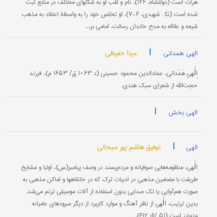
هرات است (دولتشاه، ۱۲۶). نام و لقب او به شكلهای مختلف در منابع ثبت
شده است (نک‍ : شهیدی، ۶-۷). او تخلص خود را به واسطۀ اعتقاد به مذهب
شیعه و علاقه به مدح خاندان رسالت، امامی بر...
|
مینا حفیظی
الهی همدانی
اِلٰهیِ هَمَدانی، عمادالدین محمود حسینی (د ۱۰۶۳ ق/ ۱۶۵۳ م)، فرزند
حجت‌الله از شعرای سبك هندی.
|
الهی بخش
|
توفیق هاشم پور سبحانی
الهی
اِلٰهی، منظومه‌هایی صوفیانه و مردم‌پسند در وصف پیامبر(ص)، اولیا و مشایخ
طریقت با مضامین مذهبی در ادبیات ترك كه در خانقاهها و اماكن مذهبی به
صورت هم‌آوایی یا تك صدایی بدون استفاده از آلات موسیقی ترنم می‌شد.
بدین ترتیب، الٰهی از نظر آهنگ و موارد كاربرد از دیگر سرودهای عامیانه
متمایز است (II/ ۵۱؛ EI۲).