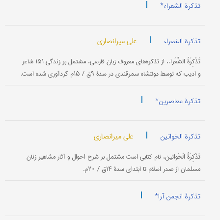
|
تذکرة الشعراء*
|
علی میرانصاری
تذکرة الشعراء
تَذْکِرَةُ الشُّعَراء، از تذکره‌های معروف زبان فارسی، مشتمل بر زندگی ۱۵۱ شاعر
و ادیب که توسط دولتشاه سمرقندی در سدۀ ۹ق / ۱۵م گردآوری شده است.
|
تذکرۀ معاصرین*
|
علی میرانصاری
تذکرة الخواتین
تَذْکِرَةُ الْخَواتین، نام کتابی است مشتمل بر شرح احوال و آثار مشاهیر زنان
مسلمان از صدر اسلام تا ابتدای سدۀ ۱۴ق / ۲۰م.
|
تذکرۀ انجمن آرا*