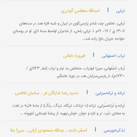
|
اسدالله معظمی گودرزی
ترابی
تُرابی، تخلص چند شاعر پارسی‌گوی در ایران و شبه قارۀ هند در سده‌های
۱۱-۱۳ ق / ۱۷- ۱۹م: ۱. ترابی بلخی، از شاعران اواسط سدۀ ۱۱ق. او در روستای
خواجه خیران بلخ زاده شد...
|
فیروزه دلفانی
تراب اصفهانی
تُرابِ اِصْفَهانی، میرزا ابوتراب، متخلص به غبار و تراب (مقـ ۱۱۴۳ق /
۱۷۳۰م)، از پارسی‌سرایان هند در دورۀ عالمگیر.
|
حمید رضا شایگان فر ,
ساسان فاطمی
ترانه و ترانه‌سرایی
تَرانه وَ تَرانه‌سَرایی، ترانه (= ترانک، ترنگه، ترنگ، رنگ) از مادۀ «تَر» در لغت
به معنای خُرد، تر و تازه و جوان خوش‌چهره، از ریشۀ اوستاییِ تَئورونَه ...
|
اصغر دادبه ,
عبدالله مسعودی آرانی ,
میرزا ملا
تذکره‌نویسی