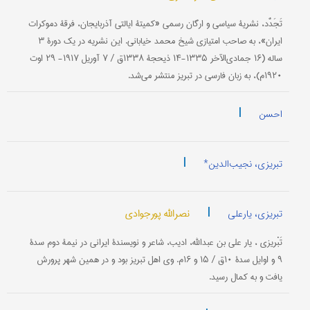
تَجَدُّد، نشریۀ سیاسی و ارگان رسمی «کمیتۀ ایالتی آذربایجان، فرقۀ دموکرات
ایران»، به صاحب امتیازی شیخ محمد خیابانی. این نشریه در یک دورۀ ۳
ساله (۱۶ جمادی‌الآخر ۱۳۳۵-۱۴ ذیحجۀ ۱۳۳۸ق / ۷ آوریل ۱۹۱۷- ۲۹ اوت
۱۹۲۰م)، به زبان فارسی در تبریز منتشر می‌شد.
|
احسن
|
تبریزی، نجیب‌الدین*
|
نصرالله پورجوادی
تبریزی، یارعلی
تَبْریزی ، یار علی بن عبدالله، ادیب، شاعر و نویسندۀ ایرانی در نیمۀ دوم سدۀ
۹ و اوایل سدۀ ۱۰ق / ۱۵ و ۱۶م. وی اهل تبریز بود و در همین شهر پرورش
یافت و به کمال رسید.