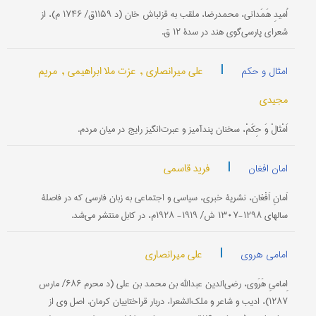
اُمیدِ هَمَدانی، محمدرضا، ملقب به قزلباش خان (د ۱۱۵۹ق/ ۱۷۴۶ م)، از
شعرای پارسی‌گوی هند در سدۀ ۱۲ ق.
|
علی میرانصاری ,
عزت ملا ابراهیمی ,
مریم
امثال و حکم
مجیدی
اَمْثالْ وَ حِكَمْ، سخنان پندآمیز و عبرت‌انگیز رایج در میان مردم.
|
فرید قاسمی
امان افغان
اَمانِ اَفْغان، نشریۀ خبری، سیاسی و اجتماعی به زبان فارسی كه در فاصلۀ
سالهای ۱۲۹۸-۱۳۰۷ ش/ ۱۹۱۹- ۱۹۲۸م، در كابل منتشر می‌شد.
|
علی میرانصاری
امامی هروی
اِمامیِ هَرَوی، رضی‌الدین عبدالله بن محمد بن علی (د محرم ۶۸۶/ مارس
۱۲۸۷)، ادیب و شاعر و ملك‌الشعراء دربار قراختاییان كرمان. اصل وی از