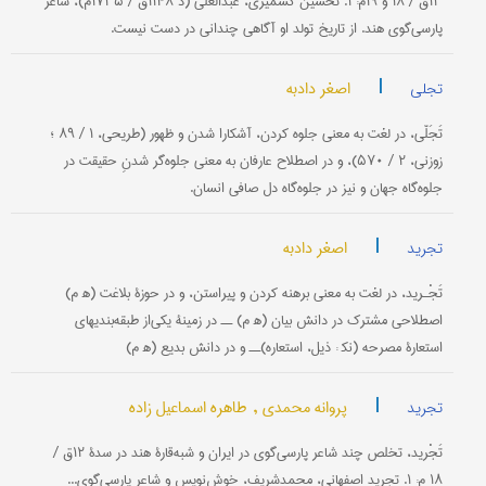
۱۳ق / ۱۸ و ۱۹م: ۱. تحسین کشمیری، عبدالعلی (د ۱۱۴۸ق / ۱۷۳۵م)، شاعر
پارسی‌گوی هند. از تاریخ تولد او آگاهی چندانی در دست نیست.
|
اصغر دادبه
تجلی
تَجَلّی، در لغت به معنی جلوه کردن، آشکارا شدن و ظهور (طریحی، ۱ / ۸۹ ؛
زوزنی، ۲ / ۵۷۰)، و در اصطلاح عارفان به معنی جلوه‌گر شدنِ حقیقت در
جلوه‌گاه جهان و نیز در جلوه‌گاه دل صافی انسان.
|
اصغر دادبه
تجرید
تَجْـرید، در لغت به معنی برهنه کردن و پیراستن، و در حوزۀ بلاغت (ه‍ م)
اصطلاحی مشترک در دانش بیان (ه‍ م) ــ در زمینۀ یکی‌از طبقه‌بندیهای
استعارۀ مصرحه (نک‍ : ذیل، استعاره)‌ــ و در دانش بدیع (ه‍ م)
|
پروانه محمدی ,
طاهره اسماعیل زاده
تجرید
تَجْرید، تخلص چند شاعر پارسی‌گوی در ایران و شبه‌قارۀ هند در سدۀ ۱۲ق /
۱۸ م: ۱. تجرید اصفهانی، محمدشریف، خوش‌نویس و شاعر پارسی‌گوی...