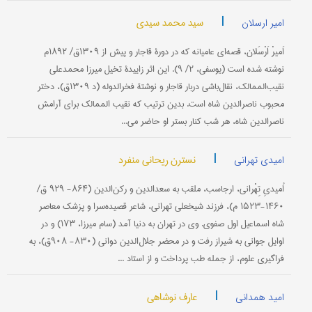
|
سید محمد سیدی
امیر ارسلان
اَمیرْ اَرْسَلان، قصه‌ای عامیانه كه در دورۀ قاجار و پیش از ۱۳۰۹ق/ ۱۸۹۲م
نوشته شده است (یوسفی، ۲/ ۹). این اثر زاییدۀ تخیل میرزا محمدعلی
نقیب‌الممالك، نقال‌باشی دربار قاجار و نوشتۀ فخرالدوله (د ۱۳۰۹ق)، دختر
محبوب ناصرالدین شاه است. بدین ترتیب كه نقیب الممالك برای آرامش
ناصرالدین شاه، هر شب كنار بستر او حاضر می‌...
|
نسترن ریحانی منفرد
امیدی تهرانی
اُمیدیِ تِهْرانی، ارجاسب، ملقب به سعدالدین و ركن‌الدین (۸۶۴- ۹۲۹ ق/
۱۴۶۰-۱۵۲۳ م)، فرزند شیخعلی تهرانی، شاعر قصیده‌سرا و پزشك معاصر
شاه اسماعیل اول صفوی. وی در تهران به دنیا آمد (سام میرزا، ۱۷۳) و در
اوایل جوانی به شیراز رفت و در محضر جلال‌الدین دوانی (۸۳۰- ۹۰۸ق)، به
فراگیری علوم، از جمله طب پرداخت و از استاد ...
|
عارف نوشاهی
امید همدانی