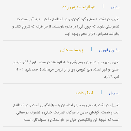
|
عبدالرضا مدرس زاده
تدویر
تَدْویر، در لغت به معنی گرد کردن، و در اصطلاح دانش بدیع آن است که
شاعر بیتی بگوید که چون آن‌را در دایره بنویسند، از هر طرف که شروع کنند و
بخوانند مصراعی دارای معنی پدید آید.
|
پریسا سنجابی
تذروی ابهری
تَذَرْویِ اَبْهَری، از شاعران پارسی‌گوی شبه قارۀ هند در سدۀ ۱۰ق / ۱۶م. موطن
اصلی او ابهر است، ولی گروهی وی را از قزوین می‌دانند (احمدعلی، ۴۰۴؛
آذر، ۲۲۹).
|
اصغر دادبه
تخییل
تَخْییل، در لغت به معنی به خیال انداختن یا خیال‌انگیزی است و در اصطلاح
ادب و بلاغت، گونه‌ای خاص یا هرگونه تصرفات خیالی و شاعرانه در معانی
است که نتیجۀ آن برانگیختن خیال در خوانندگان و شنوندگان است.