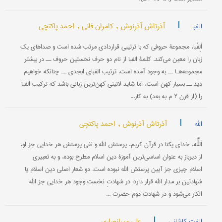
|
آذرتاش آذرنوش ,
کامران فانی ,
احمد پاکتچی
الفبا
اَلِفْبا، مجموعۀ حروفی كه با ترتیبی قراردادی مرتب شده است و صداهای یك
زبان را معین می‌كند. كلمۀ الفبا از نام دو حرف نخستین حروف ــ در بیشتر
مجموعه‌هـا ــ به وجود آمده است. ترتیب الفبای ابجدی ــ چنانکه خواهیم
دید ــ بسیار كهن است، اما شاید لاتینی كهن‌ترین زبانی باشد كه تركیب الفبا
را (از قرن ۲ م به بعد) به كار...
|
آذرتاش آذرنوش ,
احمد پاکتچی
الله
اَللّٰه، خدای یکتا در قرآن کریم، پرستش الله و نفی پرستش هر خدایی جز او،
از دیرباز به عنوان اساسی‌ترین آموزۀ دین اسلام مطرح بوده، و به تعبیری
اسلام چیزی جز آیین پرستش الله نبوده است. دو شعار اصلی دین اسلام یا
شهادتین بر مدار الله قرار دارد: در شهادتِ نخست وجود هر خدایی جز الله
انکار می‌شود و در شهادت دوم حضرت ...
|
علی میرانصاری
الفت کاشانی