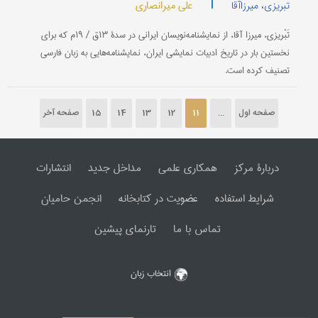
|
علی میرانصاری
تبریزی، میرزاآقا
تَبْریزی، میرزا آقا، از نمایشنامه‌نویسان ایرانی در سدۀ ۱۳ق / ۱۹م که برای
نخستین بار در تاریخ ادبیات نمایشی ایران، نمایشنامه‌هایی به زبان فارسی
تصنیف کرده است.
صفحه اول
...
11
12
13
14
15
صفحه آخر
دربارۀ مرکز
همکاری علمی
مداخل جدید
انتشارات
شرایط استفاده
عضویت در کتابخانه
انجمن حامیان
تماس با ما
تارنمای پیشین
انتخاب زبان