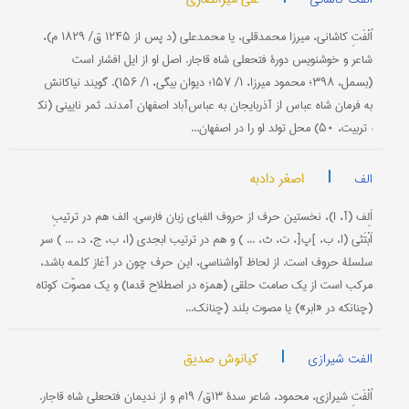
اُلْفَتِ کاشانی، میرزا محمدقلی، یا محمدعلی (د پس از ۱۲۴۵ ق/ ۱۸۲۹ م)،
شاعر و خوشنویس دورۀ فتحعلی شاه قاجار. اصل او از ایل افشار است
(بسمل، ۳۹۸؛ محمود میرزا، ۱/ ۱۵۷؛ دیوان بیگی، ۱/ ۱۵۶). گویند نیاکانش
به فرمان شاه عباس از آذربایجان به عباس‌آباد اصفهان آمدند. ثمر نایینی (نک‍
: تربیت، ۵۰) محل تولد او را در اصفهان...
|
اصغر دادبه
الف
اَلِف (آ، ا)، نخستین حرف از حروف الفبای زبان فارسی. الف هم در ترتیبِ
اَبْتَثی (ا، ب، ]پ[، ت، ث، ... ) و هم در ترتیب ابجدی (ا، ب، ج، د، ... ) سر
سلسلۀ حروف است. از لحاظ آواشناسی، این حرف چون در آغاز كلمه باشد،
مركب است از یك صامت حلقی (همزه در اصطلاح قدما) و یك مصوّت كوتاه
(چنانکه در «ابر») یا مصوت بلند (چنانک...
|
کیانوش صدیق
الفت شیرازی
اُلْفَتِ شیرازی، محمود، شاعر سدۀ ۱۳ق/ ۱۹م و از ندیمان فتحعلی شاه قاجار.