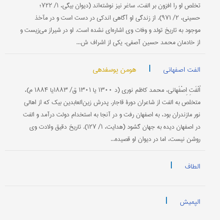
تخلص او را افزون بر الفت، ساغر نیز نوشته‌اند (دیوان بیگی، ۱/ ۷۲۲؛
حسینی، ۲/ ۹۷۱). از زندگی او آگاهی اندکی در دست است و در مآخذ
موجود به تاریخ تولد و وفات وی اشاره‌ای نشده است. او در شیراز می‌زیست و
از خادمان محمد حسین آصفی، یکی از اشراف ش...
|
هومن یوسفدهی
الفت اصفهانی
اُلْفَتِ اِصْفَهانی، محمد کاظم نوری (د ۱۳۰۰ یا ۱۳۰۱ ق/ ۱۸۸۳یا ۱۸۸۴ م)،
متخلص به الفت از شاعران دورۀ قاجار. پدرش زین‌العابدین بیک که از اهالی
نور مازندران بود، به اصفهان رفت و در آنجا به استخدام دولت درآمد و الفت
در اصفهان دیده به جهان گشود (هدایت، ۱/ ۱۲۷). تاریخ دقیق ولادت وی
روشن نیست، اما در دیوان او قصیده‌...
|
الطاف
|
الپمیش