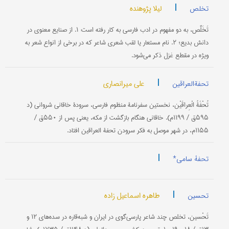
|
لیلا پژوهنده
تخلص
تَخَلُّص، به دو مفهوم در ادب فارسی به کار رفته است: ۱. از صنایع معنوی در
دانش بدیع؛ ۲. نام مستعار یا لقب شعری شاعر که در برخی از انواع شعر به
ویژه در مقطع غزل ذکر می‌شود.
|
علی میرانصاری
تحفةالعراقین
تُحْفَةُ الْعِراقَیْن، نخستین سفرنامۀ منظوم فارسی، سرودۀ خاقانی شروانی (د
۵۹۵ق / ۱۱۹۹م). خاقانی هنگام بازگشت از مکه، یعنی پس از ۵۵۰ق /
۱۱۵۵م، در شهر موصل به فکر سرودن تحفة العراقین افتاد.
|
تحفۀ سامی*
|
طاهره اسماعیل زاده
تحسین
تَحْسین، تخلص چند شاعر پارسی‌گوی در ایران و شبه‌قاره در سده‌های ۱۲ و