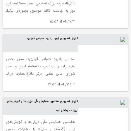
دائرة‌المعارف بزرگ اسلامی عصر سه‌شنبه، اول
مهر به ریاست کاظم موسوی بجنوردی برگزار
شد.
1404/7/2 ۱۵:۵۸
گزارش تصویری آیین یادبود «عباس انواری»
مجلس یادبود «عباس انواری»، مدیر بخش
علوم پایه و مهندسی دانشنامۀ ایران و عضو
شورای عالی علمی مرکز دائرةالمعارف بزرگ
اسلامی، صبح شنبه، یازدهم مرداد در تالار
1404/5/13 ۱۷:۵۴
امیرالمؤمنین (ع) این مؤسسه برگزار شد.
گزارش تصویری هفتمین همایش ملّی «زبان‌ها و گویش‌های
ایران» - بخش دوم
هفتمین همایش ملّی «زبان‌ها و گویش‌های
ایران (گذشته و حال)» با مشارکت انجمن