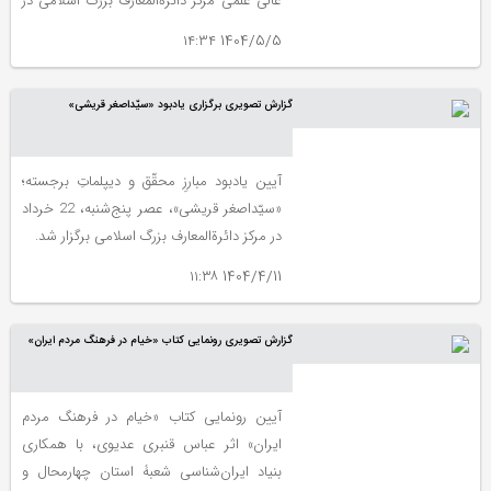
عالی علمی مرکز دائرةالمعارف بزرگ اسلامی در
این مؤسسه برگزار شد.
1404/5/5 ۱۴:۳۴
گزارش تصویری برگزاری یادبود «سیّداصغر قریشی»
آیین یادبود مبارزِ محقّق و دیپلماتِ برجسته؛
«سیّداصغر قریشی»، عصر پنج‌شنبه، 22 خرداد
در مرکز دائرةالمعارف بزرگ اسلامی برگزار شد.
1404/4/11 ۱۱:۳۸
گزارش تصویری رونمایی کتاب «خیام در فرهنگ مردم ایران»
آیین رونمایی کتاب «خیام در فرهنگ مردم
ایران» اثر عباس قنبری عدیوی، با همکاری
بنیاد ایران‌شناسی شعبۀ استان چهارمحال و