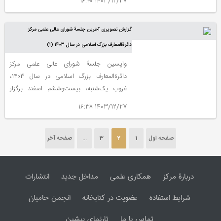
1403/12/27 ۱۶:۴۰
گزارش تصویری آخرین جلسۀ شورای عالی علمی مرکز
دائرةالمعارف بزرگ اسلامی در سال ۱۴۰۳ (۱)
واپسین جلسۀ شورای عالی علمی مرکز
دائرةالمعارف بزرگ اسلامی در سال ١۴٠٣،
غروب یک‌شنبه، بیست‌وششم اسفند برگزار
شد.
1403/12/27 ۱۶:۳۸
صفحه اول
1
2
3
...
صفحه آخر
دربارۀ مرکز
همکاری علمی
مداخل جدید
انتشارات
شرایط استفاده
عضویت در کتابخانه
انجمن حامیان
تماس با ما
تارنمای پیشین