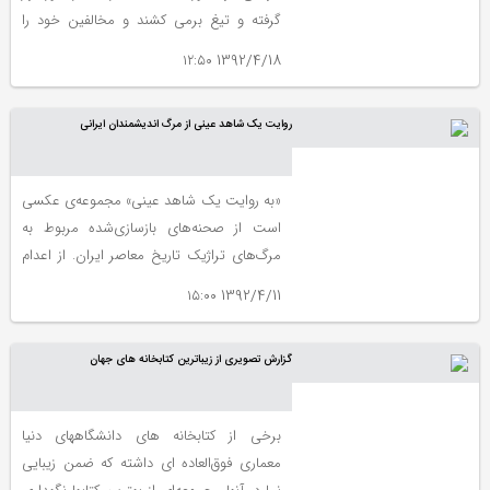
گرفته و تیغ برمی کشند و مخالفین خود را
حبس، تبعید یا سربه نیست می کنند. اما این
1392/4/18 ۱۲:۵۰
فقط روی داستان است. روی دیگر زنانی
هستند که گاه فرمان قتل و تبعید و زندان از
روایت یک شاهد عینی از مرگ اندیشمندان ایرانی
لابه لای سخنان و دل فریبی های آنان بیرون
می آید و صادر می شود. کسانی که صبح تا
شام رفتار معشوق و همسر خود را رصد می
«به روایت یک شاهد عینی» مجموعه‌ی عکسی
کنند بی این که مانع مردم فریبی آنان شوند. در
است از صحنه‌های بازسازی‌شده مربوط به
زیر مجموعه ای از عکس هایی را خواهید دید
مرگ‌های تراژیک تاریخ معاصر ایران. از اعدام
که متعلق به این دسته از زنان است.
جهانگیرخان صوراسرافیل و واقعه‌ی ۱۶ آذر
1392/4/11 ۱۵:۰۰
گرفته تا صحنه‌ی تصادف فروغ فرخزاد و مرگ
علی شریعتی.
گزارش تصویری از زیباترین کتابخانه های جهان
برخی از کتابخانه های دانشگاههای دنیا
معماری فوق‌العاده ای داشته که ضمن زیبایی