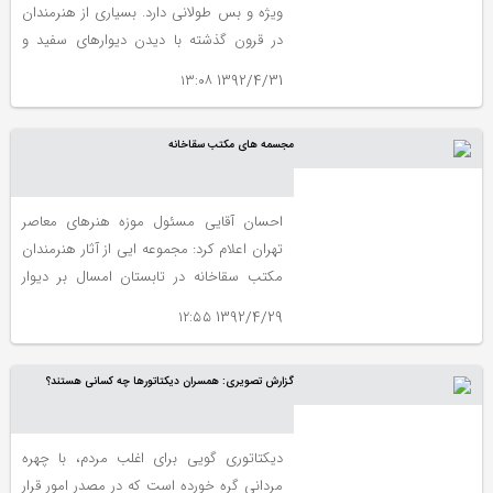
ویژه و بس طولانی دارد. بسیاری از هنرمندان
در قرون گذشته با دیدن دیوارهای سفید و
گسترده مکان هایی ویژه از جمله کلیسا ها
1392/4/31 ۱۳:۰۸
تمایل خود را جهت خلق یک اثر بزرگ نشان
داده اند. اما شاید نقاشی بر روی دیوار که به
مجسمه های مکتب سقاخانه
نام های فرسک یا مورال مشهور شده است
سابقه ایی طولانی تر داشته باشد. سابقه به
درازای عمر بشر راست قامت و اندیشمند که رد
احسان آقایی مسئول موزه هنرهای معاصر
دست کشیده های خود را در غارهایی چون
تهران اعلام کرد: مجموعه ایی از آثار هنرمندان
لاسکو فرانسه و آلتامیرا واقع در اسپانیا برای ما
مکتب سقاخانه در تابستان امسال بر دیوار
برجای گذاشته است.
گالری های موزه هنرهای معاصر خواهد رفت.از
1392/4/29 ۱۲:۵۵
جمله آثار- فرامرز پیلارام - منصور قندریز- پرویز
تناولی -حسین زنده رودی- پرویز کلانتری و
گزارش تصویری: همسران دیکتاتورها چه کسانی هستند؟
مسعود عربشاهی .
دیکتاتوری گویی برای اغلب مردم، با چهره
مردانی گره خورده است که در مصدر امور قرار