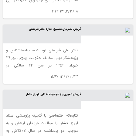
نما در آنها مجموعه‌ای از بهترین کتابها نگهداری
می‌شود. در گزارشی تصویری تشریحی به
1392/3/18 ۱۴:۲۴
معرفی 10 مورد از زیباترین، قدیمی ترین و
بزرگترین کتابخانه های دانشگاهی دنیا می
گزارش تصویری/تشییع جنازه دکتر شریعتی
پردازیم.
دکتر علی شریعتی نویسنده، جامعه‌شناس و
پژوهشگر دینی مخالف حکومت پهلوی، روز ۲۹
خرداد ۱۳۵۶ در سن ۴۴ سالگی در
ساوت‌همپتون انگلستان درگذشت.
1392/3/13 ۱۱:۴۷
گزارش تصویری از مجموعه اهدایی ایرج افشار
کتابخانه اختصاصی یا گنجینه پژوهشی استاد
ایرج افشار، با موافقت فرزندان ایشان و به
موجب دو یادداشت در سال 1378ش به