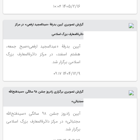
1405/2/16 ۱۰:۰۴
گزارش تصویری آیین بدرقۀ «عبدالمجید ارفعی» در مرکز
دائرة‌المعارف بزرگ اسلامی
آیین بدرقۀ «عبدالمجید ارفعی»صبح جمعه،
هشتم اسفند، در مرکز دائرة‌المعارف بزرگ
اسلامی برگزار شد.
1404/12/9 ۰۹:۱۷
گزارش تصویری برگزاری زادروز جشن ٩٨ سالگی «سیدفتح‌الله
مجتبائی»
آیین زادروز جشن ٩٨ سالگی «سیدفتح‌الله
مجتبائی» در مرکز دائرةالمعارف بزرگ اسلامی
برگزار شد.