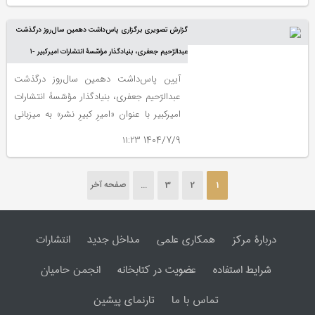
گزارش تصویری برگزاری پاس‌داشت دهمین سال‌روز درگذشت
عبدالرّحیم جعفری، بنیادگذار مؤسّسۀ انتشارات امیرکبیر -۱
آیین پاس‌داشت دهمین سال‌روز درگذشت
عبدالرّحیم جعفری، بنیادگذار مؤسّسۀ انتشارات
امیرکبیر با عنوان «امیرِ کبیرِ نشر» به میزبانی
مرکز دائرة‌المعارف بزرگ اسلامی و با همکاری
1404/7/9 ۱۱:۲۳
نشر نو، عصر سه‌شنبه، هشتم مهر برگزار شد.
1
2
3
...
صفحه آخر
دربارۀ مرکز
همکاری علمی
مداخل جدید
انتشارات
شرایط استفاده
عضویت در کتابخانه
انجمن حامیان
تماس با ما
تارنمای پیشین