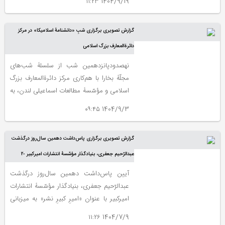
1404/9/19 ۱۱:۲۳
گزارش تصویری برگزاری شبِ «دانشنامۀ اسلامیکا» در مرکز
دائرةالمعارف بزرگ اسلامی
نهصدودپانزدهمین شب از سلسلۀ شب‌های
مجلّۀ بخارا با هم‌کاری مرکز دائرةالمعارف بزرگ
اسلامی و مؤسّسۀ مطالعات اسماعیلی لندن، به
«دانشنامۀ اسلامیکا» اختصاص یافت که عصر
1404/9/3 ۰۹:۴۵
یک‌شنبه، دوم آذر در تالار امیرالمؤمنینِ مرکز
دائرةالمعارف بزرگ اسلامی برگزار شد.
گزارش تصویری برگزاری پاس‌داشت دهمین سال‌روز درگذشت
عبدالرّحیم جعفری، بنیادگذار مؤسّسۀ انتشارات امیرکبیر -۲
آیین پاس‌داشت دهمین سال‌روز درگذشت
عبدالرّحیم جعفری، بنیادگذار مؤسّسۀ انتشارات
امیرکبیر با عنوان «امیرِ کبیرِ نشر» به میزبانی
مرکز دائرة‌المعارف بزرگ اسلامی و با همکاری
1404/7/9 ۱۱:۲۶
نشر نو، عصر سه‌شنبه، هشتم مهر برگزار شد.