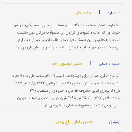
|
حامد خانی
استخاره
اِسْتِخاره، منسکی مستحب از نگاه عموم مسلمانان برای تصمیم‌گیری در امور
حیرت‌آور، که آداب و شیوه‌های گزاردن آن معمولاً به بزرگان دین منتسب
است. با به‌جا‌آوردن این منسک، فردْ ضمن طلب قضای خیر از خدا، از او
می‌خواهد که در امور خطیر فرارویش، انتخاب بهینه‌ای را پیش پای وی نهد.
|
حسن موسوی زاده
استبداد صغیر
اِسْتِبْدادِ صَغیر، عنوانی برای دورۀ یک‌سالۀ مبارزۀ آشکار محمدعلی ‌شاه قاجار با
مشروطیت، از به‌توپ‌بستن مجلس (۲۳ جمادی‌الاول ۱۳۲۶ ق/ ۲ تیر ۱۲۸۷
ش) تا پیروزی نهایی مشروطه‌خواهان و خلع وی از سلطنت (۲۷
جمادی‌الآخر ۱۳۲۷ ق/ ۲۵ تیر ۱۲۸۸ ش). در این عصر، پیکارهای خونین
میان عوامل استبداد و مشروطه‌خواهان در شهرهای بزر...
|
حسن رضایی باغ بیدی
ارموری