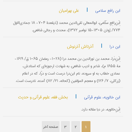
|
علی بهرامیان
ابن رافع سلامی
اِبْنِ‌رافِعِ سَلّامی، ابوالمعالی تقی‌الدین محمد (ذیقعدۀ ۷۰۴- ۱۸ جمادی‌الاول
۷۷۴/ ژوئن ۱۳۰۵-۱۵ نوامبر ۱۳۷۲)، محدث و رجالی شافعی.
|
آذرتاش آذرنوش
ابن درا
اِبْنِ‌دَرا، محمد بن نورالدین بن محمد درا (۱۰۲۸- رمضان ۱۰۶۵ ق/ ۱۶۱۹-
مۀ ۱۶۵۵ م)، شاعر و ادیب شافعی. به شهادت ارجوزه‌ای که استادش،
عمادی خطاب به او سروده، نام ابن‌درا درست است و درّا، که در اعلام
(زرکلی، ۷/ ۱۲۶) و معجم المؤلفین (کحاله، ۲۱/ ۸۲) آمده، نادرست است.
|
بخش فقه، علوم قرآنی و حدیث
ابن خالویه، علوم قرآنی
اِبْنِ‌خالویه، در دبا مقاله دارد.
1
2
3
صفحه آخر