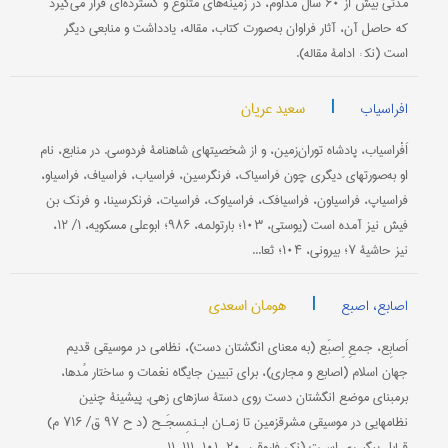
مدتی بیش از ۶۰ سال مداوم، در زمینه‌های متنوع و گسترده‌ای قرار می‌گیرد
که حاصل آن، آثار فراوان به‌صورت کتاب، مقاله، یادداشت و منابعی دیگر
است (نک‍ : ادامۀ مقاله).
|
سعید عریان
افراسیاب
اَفْراسیاب، پادشاه توران‌زمین، و از شخصیتهای شاهنامۀ فردوسی. در منابع، نام
او به‌صورتهای دیگری چون فراسیاک، فرنگرسین، فراسیاب، فراسیاف، فراسیاو،
فراسیاپ، فراسیاون، فراسیافک، فراسیاوک، فراسیات، فرنکرسینا، و فرنک بن
فیش نیز آمده است (یوستی، ۱۰۳؛ بارتولمه، ۹۸۶؛ ابوعلی مسکویه، ۱/ ۱۲،
نیز حاشیۀ ۷؛ بیرونی، ۱۰۴؛ ثعا...
|
هومان اسعدی
اصابع، اصبع
اَصابِع، جمعِ اِصبَع (به معنای انگشتان دست)، نظامی در موسیقی قدیم
جهان اسلام (اصابع و مجاری)، برای تبیین جایگاه نغمات و ساختار مُدها،
برمبنای موضع انگشتان دست روی دستۀ سازهای زهی. پیشینۀ چنین
نظامهایی در موسیقی مشرق‎زمین تا زمـان ابـن‎مِسجَـح (د ح ۹۷ ق/ ۷۱۶ م)
قـابل پیگیـری اسـت (نک‍ : فاروقی، ۲۰, ۱۰۱, ۱۱۱-۱۱...