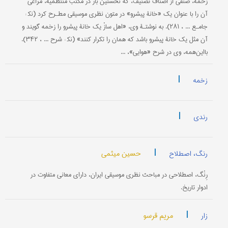
زَخْمه، صنفی از اصناف تصنیف، که نخستین ‌بار در مکتب منتظمیه، مراغی
آن را با عنوان یک «خانۀ پیشرو» در متون نظری موسیقی مطـرح کرد (نک‍ :
جامـع ... ، ۲۸۱). به نوشتـۀ وی، «اهل سازْ یک خانۀ پیشرو را زخمه گویند و
آن مثل یک خانۀ پیشرو باشد که همان را تکرار کنند» (نک‍ : شرح ... ، ۳۴۲).
با‌این‌همه، وی در شرح «هوایی»، ...
|
زخمه
|
رندی
|
حسین میثمی
رنگ، اصطلاح
رِنْگ، اصطلاحی در مباحث نظری موسیقی ایران، دارای معانی متفاوت در
ادوار تاریخ.
|
مریم قرسو
زار