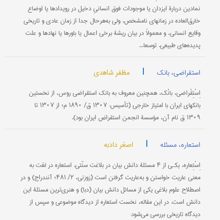
نمادین دربارۀ ایزدان یا موجودات فوق انسانیِ دخیل در رویدادها یا اوضاع
خارق‌العاده در زمانهای نامشخص، ولی به‌هرحال جدا از زمان عادی و تاریخی
وقایع انسانی، و معمولاً در بیان ریشۀ برخی اعمال یا باورها یا نهادها و علت
پدیده‌های طبیعی. توسعا...
|
مظفر شاهدی
استقراضی، بانک
اِسْتِقْراضی، ‌‌‌بانْک، همچنین معروف به بانک استقراضی روس، از نخستین
بانکهای ایران با امتیاز خارجی (تأسیس: ۱۳۰۷ ق/ ۱۸۹۰ م؛ از ۱۳۰۷ تا
۱۳۰۹ ق نام آن، مؤسسۀ انجمن استقراض ایران بود).
|
اصغر دادبه
استعاره، مسئله
اِسْتِعاره، یکـی از ۴ مسئلۀ دانش بیان در بلاغت سنّتی. استعاره در لغت به
معنی عاریت خواستن و به‌عاریت گرفتن است (زوزنی، ۲/ ۴۸۱؛ آنندراج) و در
اصطلاح علوم بلاغی یکی از مسائل دانش بیان (دبا) و هنری‌ترین مسئلۀ این
دانش است. در این مقاله، نخست استعاره از دیدگاه موضوعی و سپس از
دیدگاه تاریخی بررسی می‌شود: