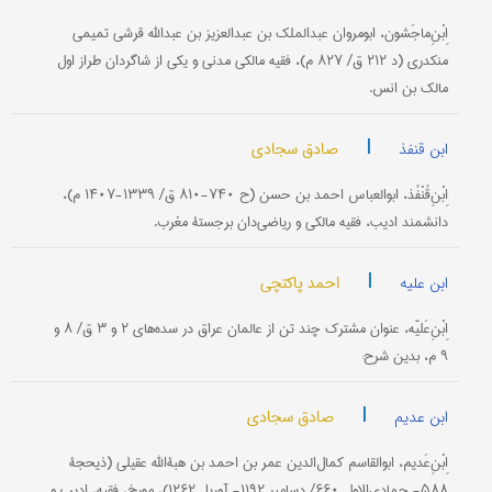
اِبْنِ‌ماجَشون، ابومروان عبدالملک بن عبدالعزیز بن عبدالله قرشی تمیمی
منکدری (د ۲۱۲ ق/ ۸۲۷ م)، فقیه مالکی مدنی و یکی از شاگردان طراز اول
مالک بن انس.
|
صادق سجادی
ابن قنفذ
اِبْنِ‌قُنْفُذ، ابوالعباس احمد بن حسن (ح ۷۴۰-۸۱۰ ق/ ۱۳۳۹-۱۴۰۷ م)،
دانشمند ادیب، فقیه مالکی و ریاضی‌دان برجستۀ مغرب.
|
احمد پاکتچی
ابن علیه
اِبْنِ‌عَلیّه، عنوان مشترک چند تن از عالمان عراق در سده‌های ۲ و ۳ ق/ ۸ و
۹ م، بدین شرح:
|
صادق سجادی
ابن عدیم
اِبْنِ‌عَدیم، ابوالقاسم کمال‌الدین عمر بن احمد بن هبةالله عقیلی (ذیحجۀ
۵۸۸- جمادی‌الاول ۶۶۰/ دسامبر ۱۱۹۲- آوریل ۱۲۶۲)، مورخ، فقیه، ادیب و