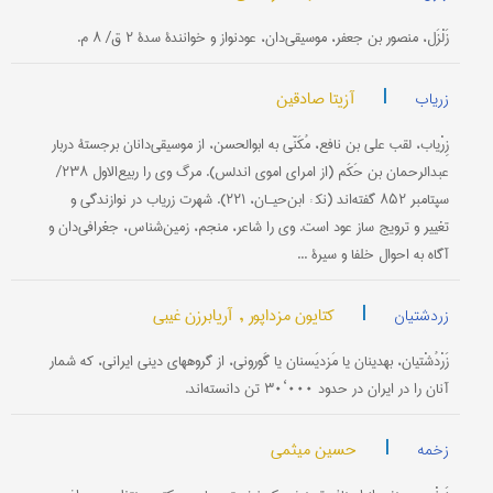
زَلْزَل، منصور بن جعفر، موسیقی‌دان، عودنواز و خوانندۀ سدۀ ۲ ق/ ۸ م.
|
آزیتا صادقین
زریاب
زِرْیاب، لقب علی بن نافع، مُکَنّى به ابوالحسن، از موسیقی‌دانان برجستۀ دربار
عبدالرحمان بن حَکَم (از امرای اموی اندلس). مرگ وی را ربیع‌الاول ۲۳۸/
سپتامبر ۸۵۲ گفته‌اند (نک‍ : ابن‌حیـان، ۲۲۱). شهرت زریاب در نوازندگی و
تغییر و ترویج ساز عود است. وی را شاعر، منجم، زمین‌شناس، جغرافی‌دان و
آگاه به احوال خلفا و سیرۀ ...
|
کتایون مزداپور ,
آریابرزن غیبی
زردشتیان
زَرْدُشْتیان، بهدینان یا مَزدیَسنان یا گَورونی، از گروههای دینی ایرانی، که شمار
آنان را در ایران در حدود ۰۰۰‘۳۰ تن دانسته‌اند.
|
حسین میثمی
زخمه