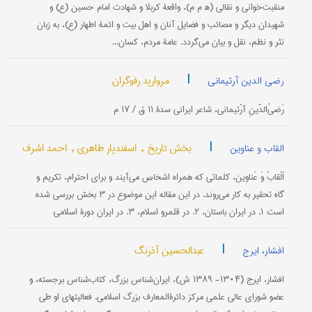
منقبت‌خوانی و نقالی (ه‍ م م)، واقعۀ کربلا و شهادت امام حسین (ع) و
شهیدان دیگر و مصائب و فضایل آنان و اهل بیت و ائمۀ اطهار (ع)، به زبان
نثر و نظم، نقل و بیان می‌گردد. عامۀ مردم، کسان...
|
مروارید رفوگران
رضی الدین آرتیمانی
رَضیُ‌الدّینِ آرْتیمانی، شاعر ایرانی سدۀ ۱۱ ق / ۱۷ م
|
بخش تاریخ ,
اسفندیار طاهری ,
احمد اشرف
القاب و عناوین
اَلْقابْ وَ عَناوین، کلماتی که همراه اشخاص می‌آیند و برای احترام، تکریم و
گاه تحقیر به کار می‌روند. در این مقاله این موضوع در ۳ بخش بررسی شده
است: ۱. در ایران باستان، ۲. در قلمرو اسلام، ۳. در ایران دورۀ اسلامی:
|
عبدالحسین آذرنگ
افشار، ایرج
افشار، ایرج (۱۳۰۴- ۱۳۸۹ ش)، ایران‌شناس بزرگ، کتاب‌شناس برجسته، و
عضو شورای عالی علمی مرکز دائرةالمعارف بزرگ اسلامی. فعالیتهای او طی