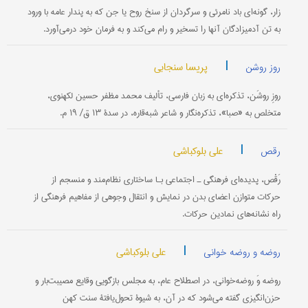
زار، گونه‌ای باد نامرئی و سرگردان از سنخ روح یا جن که به پندار عامه با ورود
به تن آدمیزادگان آنها را تسخیر و رام می‌کند و به فرمان خود درمی‌آورد.
|
پریسا سنجابی
روز روشن
روزِ روشَن، تذکره‌ای به زبان فارسی، تألیف محمد مظفر حسین لکهنوی،
متخلص به «صبا»، تذکره‌نگار و شاعر شبه‌قاره، در سدۀ ۱۳ ق/ ۱۹ م.
|
علی بلوکباشی
رقص
رَقْص، پدیده‌ای فرهنگی ـ اجتماعی بـا ساختاری نظام‌مند و منسجم از
حرکات متوازن اعضای بدن در نمایش و انتقال وجوهی از مفاهیم فرهنگی از
راه نشانه‌های نمادین حرکات.
|
علی بلوکباشی
روضه و روضه خوانی
روضه وَ روضه‌خوانی، در اصطلاح عام، به مجلس بازگویی وقایع مصیبت‌بار و
حزن‌انگیزی گفته می‌شود که در آن، به شیوۀ تحول‌یافتۀ سنت کهن