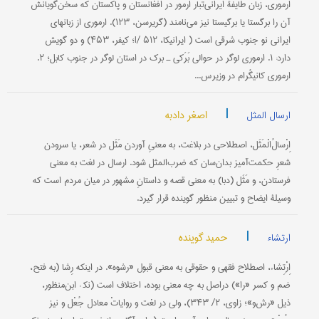
اُرْموری، زبان طایفۀ ایرانی‌تبار ارمور در افغانستان و پاکستان که سخن‌گویانش
آن را برگستا یا برگیستا نیز می‌نامند (گریرسن، ۱۲۳). ارموری از زبانهای
ایرانی نو جنوب شرقی است ( ایرانیکا، I/ ۵۱۲؛ کیفر، ۴۵۳) و دو گویش
دارد: ۱. ارموری لوگر در حوالی بَرَکی ـ برک در استان لوگر در جنوب کابل؛ ۲.
ارموری کانیگُرام در وزیرس...
|
اصغر دادبه
ارسال المثل
اِرْسالُ‌الْمَثَل، اصطلاحی در بلاغت، به معنیِ آوردن مَثَل در شعر، یا سرودن
شعرِ حکمت‌آمیز بدان‌سان که ضرب‌المثل شود. ارسال در لغت به معنی
فرستادن، و مَثَل (دبا) به معنی قصه و داستانِ مشهور در میان مردم است که
وسیلۀ ایضاح و تبیین منظور گوینده قرار گیرد.
|
حمید گوینده
ارتشاء
اِرْتِشاء، اصطلاح فقهی و حقوقی به معنی قبول «رشوه». در اینکه رِشا (به فتح،
ضم و کسر «را») دراصل به چه معنی بوده، اختلاف است (نک‍ : ابن‌منظور،
ذیل «رش‌و»؛ زاوی، ۲/ ۳۴۳)، ولی در لغت و روایاتْ معادل جُعْل و نیز