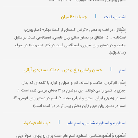
|
جمیله اعظمیان
اشتقاق، لغت
اِشْتِقاق، در لغت به معنی «گرفتن کلمه‌ای از کلمۀ دیگر» (صفی‌پوری؛
لغت‌نامه ... ). اشتقاق در دستور سنتی زبان فارسی، اصطلاحی است در مقابل
جامد، و در دستور زبان امروزی، اصطلاحی است در کنار «تصریف» در صرف
(ساختواژه).
|
حسن رضایی باغ بیدی ,
عبدالله مسعودی آرانی
اسم
اِسْم، نام‌کردن، علامت و نشانه، نام و عنوان و آوازه یا کلمه‌ای که بدان
چیزی یا کسی را می‌خوانند. این موضوع در ۳ بخش بررسی شده است: ۱.
اسم در زبانهای ایران باستان و ایرانی میانه، ۲. اسم در دستور زبان فارسی، ۳.
اسم در دستور زبان عربی (این بخش پیش‌تر در دبا آمده است):
|
عزت الله فولادوند
اسطوره و اسطوره شناسی، اسم عام
اُسْطوره وَ اُسْطوره‌شِناسی، اسطوره اسم عام است برای روایتهای اصولاً دینی