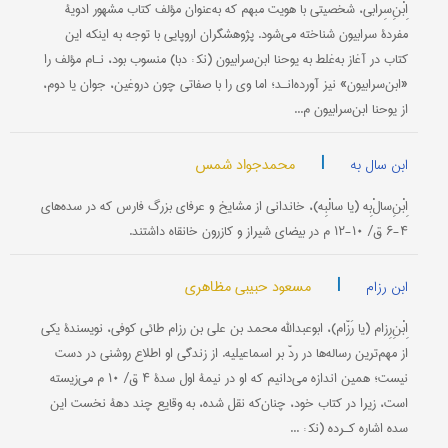
اِبْنِ‌سِرابی، شخصیتی با هویت مبهم که به‌عنوان مؤلف کتاب مشهور ادویۀ
مفردۀ سرابیون شناخته می‌شود. پژوهشگران اروپایی با توجه به اینکه این
کتاب در آغاز به‌غلط به یوحنا ابن‌سرابیون (نک‍ : دبا) منسوب بود، نـام مؤلف را
«ابن‌سرابیون» نیز آورده‌انـد؛ اما وی را با صفاتی چون دروغین، جوان یا دوم،
از یوحنا ابن‌سرابیون م...
|
محمدجواد شمس
ابن سال به
اِبْنِ‌سالْ‌بِه (یا سالْبِه)، خاندانی از مشایخ و عرفای بزرگ فارس که در سده‌های
۴-۶ ق/ ۱۰-۱۲ م در بیضای شیراز و کازرون خانقاه داشتند.
|
مسعود حبیبی مظاهری
ابن رزام
اِبْنِ‌رِزام (یا رَزّام)، ابوعبدالله محمد بن علی بن رزام طائی کوفی، نویسندۀ یکی
از مهم‌ترین رساله‌ها در ردّ بر اسماعیلیه. از زندگی او اطلاع روشنی در دست
نیست؛ همین اندازه می‌دانیم که او در نیمۀ اول سدۀ ۴ ق/ ۱۰ م می‌زیسته
است، زیرا در کتاب خود، چنان‌که نقل شده، به وقایع چند دهۀ نخست این
سده اشاره کـرده (نک‍ : ...