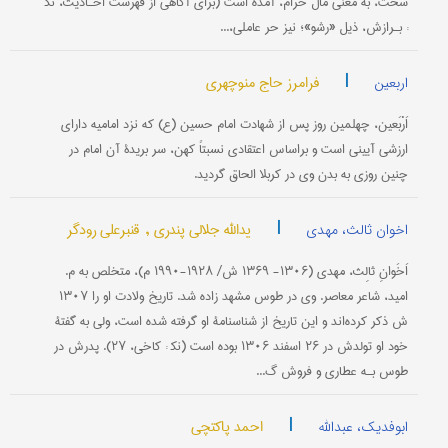
سُحْت، به معنی مال حرام، آمده است (برای آگاهی از فهرست احـادیث، نک‍
: بـرازش، ذیل «رشو»؛ نیز حر عاملی،...
|
فرامرز حاج منوچهری
اربعین
اَرْبَعین، چهلمین روز پس از شهادت امام حسین (ع) که نزد امامیه دارای
ارزشی آیینی ‌است و بر‌اساس اعتقادی نسبتاً کهن، سر بریدۀ آن امام در
چنین روزی به بدن وی در کربلا الحاق گردید.
|
یدالله جلالی پندری ,
قنبرعلی رودگر
اخوان ثالث، مهدی
اَخَوانِ ثالِث، مهدی‌ (۱۳۰۶- ۱۳۶۹ ش‌/ ۱۹۲۸-۱۹۹۰ م‌)، متخلص‌ به‌ م‌.
امید، شاعر معاصر. وی‌ در طوس‌ مشهد زاده‌ شد. تاریخ‌ ولادت‌ او را ۱۳۰۷
ش‌ ذكر كرده‌اند و این‌ تاریخ‌ از شناسنامۀ او گرفته‌ شده‌ است‌، ولی‌ به‌ گفتۀ
خود او تولدش‌ در ۲۶ اسفند ۱۳۰۶ بوده‌ است‌ (نك‍ : كاخی‌، ۲۷). پدرش در
طوس‌ بـه‌ عطاری‌ و فروش‌ گ...
|
احمد پاکتچی
ابوفدیک، عبدالله