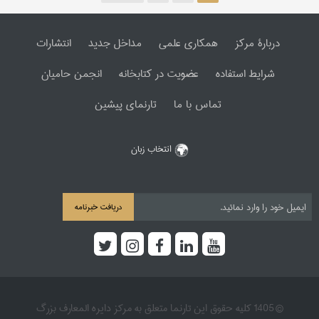
دربارۀ مرکز
همکاری علمی
مداخل جدید
انتشارات
شرایط استفاده
عضویت در کتابخانه
انجمن حامیان
تماس با ما
تارنمای پیشین
انتخاب زبان
دریافت خبرنامه
© 1405 کلیه حقوق این تارنما متعلق به مرکز دایره المعارف بزرگ