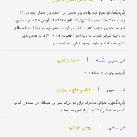
محمدعلی لسانی فشارکی
ابن شیطا
اِبْنِ‌شِیْطا، ابوالفتح عبدالواحد بن حسین بن احمد بن عثمان بغدادی (۱۶
رجب ۳۷۰-۲۵ صفر ۴۵۰ ق/ ۲۵ ژانویۀ ۹۸۱-۲۴ آوریل ۱۰۵۸ م)، مقری،
ادیب، نحوی و مؤلف کتاب التذکار در قرائات عشر. وی در محلۀ رصافه، واقع
در ناحیۀ شرقی بغداد، به دنیا آمد (خطیب، ۱۱/ ۱۶-۱۷)، در همان شهر
نشوونما یافت، و علوم مرسوم زمان، به‌ویژه نحو و ...
|
احمد پاکتچی
ابن سیرین، تکمله
اِبْنِ‌سیرین، در دبا مقاله دارد.
|
فرامرز حاج منوچهری
ابن سلمون
اِبْنِ‌‌سَلْمون، عنوانی مشترک برای دو فرزند علی بن عبدالله ابن سلمون کنانی
که در سدۀ ۸ ق/ ۱۴ م، در اندلس می‎زیستند:
|
یونس کرامتی
ابن سرابی