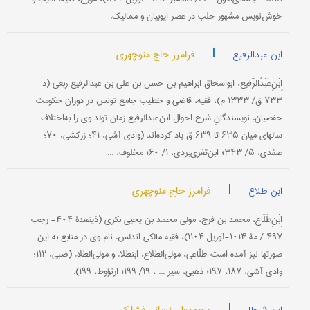
خوش‌نویس مشهور حلب در عصر ایوبیان و ممالیک.
|
فرامرز حاج منوچهری
ابن عبدالرفیع
اِبْنِ‌عَبْدُالرَّفیع، ابواسحاق ابراهیم بن حسن بن علی بن عبدالرفیع ربعی (د
۷۳۳ ق/ ۱۳۳۳ م)، فقیه، قاضی و خطیب جامع تونس در دوران حکومت
حفصیان. نویسندگانِ شرح احوال ابن‌عبدالرفیع زمان تولد وی را به‌اختلاف
سالهای میان ۶۳۵ تا ۶۳۹ ق یاد کرده‌اند (وادی آشی، ۴۱؛ زرکشی، ۷۰؛
صفدی، ۵/ ۳۴۳؛ ابن‌تغری‌بردی، ۱/ ۶۰؛ مخلوف، ...
|
فرامرز حاج منوچهری
ابن طلاع
اِبْنِ‌طَلّاع، محمد بن فرج، مولى محمد بن یحیى بکری (ذیقعدۀ ۴۰۴- رجب
۴۹۷ / مۀ ۱۰۱۴-آوریل ۱۱۰۴)، فقیه مالکی اندلس. نام وی در منابع به این
صورتها نیز آمده است: طلّاعی، مولی‌الطلاع، ابن‎طلاء و مولی‌الطلاء (ضبی، ۱۱۲؛
وادی آشی، ۱۸۷، ۱۹۷؛ ذهبی، سیر ... ، ۱۹/ ۱۹۹؛ ارنؤوط، ۱۹۹).
|