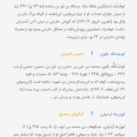
اَبوفُدَیْک (جایگزین مقالۀ دبا)، عبدالله بن ثور بن سلمه (مق‍ ۷۳ ق/ ۶۹۲ م)،
از سران خوارج نجدات. او از تیرۀ بنی‌قیس ابن‌ثعلبه، از قبیلۀ بزرگ بکر بن
وائل بود (طبری، تاریخ، ۶/ ۱۷۴) که گروش خارجی در میان آنان گسترش
داشت. ابوفدیک شخصیتی پرورش‌یافته در محافل خارجی بصره بود و همراه
رؤسای خارجی در ۶۴ ق، برای یاری‌رسا...
|
حسن انصاری
ابوعبدالله علوی
اَبوعَبْدُاللّٰهِ عَلَوی، محمد بن ‌علی بن حسن بن علی بن حسین حسنی (رجب
۳۶۷ - ربیع‌الاول ۴۴۵ / فوریۀ ۹۷۸ - ژوئیۀ ۱۰۵۳)، محدث و فقیه
زیدی‌مذهب کوفه که به ابن‌عبدالرحمان نیز شهرت داشته است (ابن‌صوفی،
۲۹؛ ابن‌نقطه، ۱/ ۲۸۴). خاندانش چنان‌که از کتب انساب پیدا ست (نک‍ :
ابن‌صوفی، همانجا)، از عالمان بودند و پدرش نیز ...
|
کیانوش صدیق
ابوزرعۀ اردبیلی
اَبوزُرْعۀ اَرْدَبیلی، عبدالوهاب بن محمد بن ایوب (د ۵ رجب ۴۱۵ ق/ ۱۲
سپتامبر ۱۰۲۴ م)، عارف و صوفی. ظاهراً اصل او از اردبیل بوده، اما بیشتر عمر