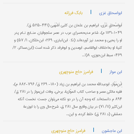
|
بابک فرزانه
ابواسحاق غزی
اَبو‌اِسْحاقِ غَزّی، ابراهیم بن عثمان بن کلبی اَشْهَبی (۴۴۱-۵۲۵‌ ق/
۱۰۴۹-۱۱۳۱ م)، شاعر مدیحه‌سرای عرب در عصر سلجوقیان. منـابع نـام پدر
او را یحیى و محمد نیز آورده‌اند (نک‍ : ابن‌انباری، ۲۶۹؛ ابن‌خلکان، ۱/ ۵۷) و
کنیۀ او به‌اختلاف ابو‌القاسم، ابو‌مدین و ابو‌فرقد ذکر شده است (ابن‌عساکر، ۲/
۴۶۹؛ سبط ابن‌جوزی، ۸(۱...
|
فرامرز حاج منوچهری
ابن مواز
اِبْنِ‌مَوّاز، ابوعبد‌الله محمد بن ابراهیم بن زیاد (۱۸۰- ۲۶۹ ق/ ۷۹۶-۸۸۲ م)،
فقیه مالکی مصر و صاحب کتاب الموّازیة. برخی، وفات ابن‌مواز را در ۲۸۱ ق/
۸۹۴ م دانسته‌اند که وجه آن را در دو نکته می‌توان جست: نخست آنکه
ابن‌کثیر (۱۱/ ۷۱) در بیان وقایع سال ۲۸۱ ق، شرح‌حال وی را با ابوزرعۀ
دمشقی (د ۲۸۱ ق) خلط کرده، و این...
|
فرامرز حاج منوچهری
ابن ماجشون