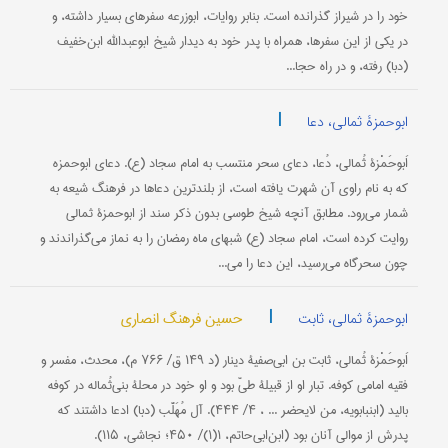
خود را در شیراز گذرانده است. بنابر روایات، ابوزرعه سفرهای بسیار داشته، و
در یکی از این سفرها، همراه با پدر خود به دیدار شیخ ابوعبدالله ابن‌خفیف
(دبا) رفته، و در راه حجا...
|
ابوحمزۀ ثمالی، دعا
اَبوحَمْزۀ ثُمالی، دُعا، دعای سحر منتسب به امام سجاد (ع). دعای ابوحمزه
که به نام راوی آن شهرت یافته است، از بلند‌‌ترین دعاها در فرهنگ شیعه به
شمار می‌رود. مطابق آنچه شیخ طوسی بدون ذكر سند از ابوحمزۀ ثمالی
روایت كرده است، امام سجاد (ع) شبهای ماه رمضان را به نماز می‌گذراندند و
چون سحرگاه می‌رسید، این دعا را می‌...
|
حسین فرهنگ انصاری
ابوحمزۀ ثمالی، ثابت
اَبوحَمْزۀ ثُمالی، ثابت بن ابی‌صفیۀ دینار (د ۱۴۹ ق/ ۷۶۶ م)، محدث، مفسر و
فقیه امامی کوفه. تبار او از قبیلۀ طیّ بود و او خود در محلۀ بنی‌ثُماله در کوفه
بالید (ابن‎بابویه، من لایحضر ... ، ۴/ ۴۴۴). آل مُهَلَّب (دبا) ادعا داشتند که
پدرش از موالی آنان بود (ابن‌ابی‌حاتم، ۱(۱)/ ۴۵۰؛ نجاشی، ۱۱۵).