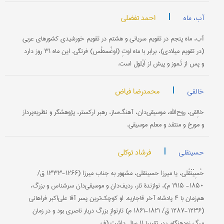
|
احمد تفضلی
آب، ماه
آب، ماه پنجم در تقویم سریانی و هشتم در تقویم خورشیدی کشورهای عربی
(در تقویم میلادی)، برابر با ماه اوتِ (اوغُسطُس) فرنگی. این ماه ۳۱ روز دارد
و پس از تَموز و پیش از اَیْلول است.
|
محمدرضا فیاض
خالقی
خالِقی، روح‌الله، موسیقی‌دان، آهنگ‌ساز، رهبر ارکستر، پژوهشگر و نظریه‌پرداز
و مورخ و منتقد و معلم موسیقی.
|
فرشاد توکلی
حسینقلی
حُسِیْنْقُلی، یا میرزا حسینقلی، مشهور به جناب میرزا (۱۲۶۶-۱۳۳۳ ق/
۱۸۵۰- ۱۹۱۵ م)، نوازندۀ تار، ردیف‌دان و موسیقی‌دان سرشناس و بزرگ،
هم‌زمان با ۴ پادشاه آخر قاجاریه. او کوچک‌ترین پسر آقا ‌علی‌اکبر فراهانی
(۱۲۳۶-۱۲۸۷ ق/ ۱۸۲۱-۱۸۶۱ م) تارنوازِ بزرگ دربار ناصری بود و در زمان
مرگِ زودهنگامِ پدر تقریبا ۱۱ سال داشت (ف...