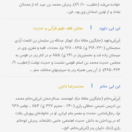
خوانده می‌شد (خطیب، ۱۰/ ۸۹). پدرش محمد بن عبید که از محدثان
بغداد و از اولین استادان وی بود، فرز...
|
بخش فقه، علوم قرآنی و حدیث
ابن ابی داوود
اِبْنِ‌اَبی‌داوود (جایگزین مقالۀ دبا)، ابوبکر عبدالله بن سلیمان بن اشعث اَزْدی
سجستانی (۲۳۰-۳۱۶ ق/ ۸۴۵- ۹۲۸ م)، محدث، فقیه و مقری. وی در
سیستان زاده شد و نخستین‌بار در ۲۴۱ ق/ ۸۵۵ م در کنار پدر در طوس به
مجلس حدیث محمد بن اسلم طوسی نشست و حدیث نوشت (خطیب، ۹/
۴۶۴-۴۶۵). از آن پس همراه پدر به سرزمینهای مختلف سفر ...
|
محمدرضا ناجی
ابن ابی حاتم
اِبْنِ‌اَبی‌حاتِم (جایگزین مقالۀ دبا)، ابومحمد عبدالرحمان ابن‌ابی‌حاتم محمد
بن ادریس تمیمی حنظلی رازی (۲۴۰ - محرم ۳۲۷ ق/ ۸۵۴ ـ نوامبر ۹۳۸
م)، رجال‌شناس، محدث و مفسر بنام ایرانی. او در خانواده‌ای پرورش یافت
که در پرداختن به دانش حدیث اهتمامی خاص داشته‌اند. پدرش ابوحاتم
رازی (دبا)، داییان پدر (ابن‌ابی‌حاتم، الج...