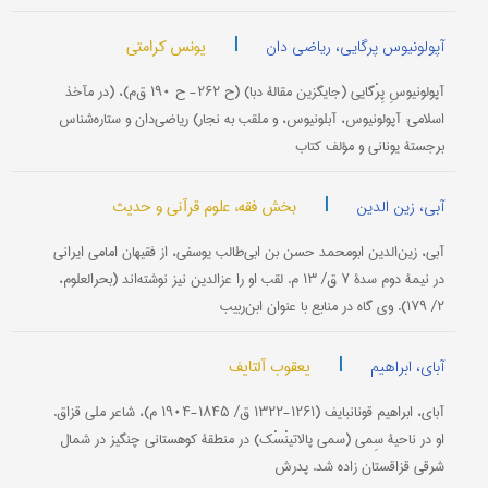
|
یونس کرامتی
آپولونیوس پرگایی، ریاضی دان
آپولونیوسِ پِرْگایی (جایگزین مقالۀ دبا) (ح ۲۶۲- ح ۱۹۰ ق‌م)، (در مآخذ
اسلامی: آپولونیوس، آبلونیوس، و ملقب به نجار) ریاضی‌دان و ستاره‌شناس
برجستۀ یونانی و مؤلف کتاب
|
بخش فقه، علوم قرآنی و حدیث
آبی، زین الدین
آبی، زین‌الدین ابومحمد حسن بن ابی‌طالب یوسفی، از فقیهان امامی ایرانی
در نیمۀ دوم سدۀ ۷ ق/ ۱۳ م. لقب او را عزالدین نیز نوشته‌اند (بحرالعلوم،
۲/ ۱۷۹). وی گاه در منابع با عنوان ابن‌ربیب
|
یعقوب آلتایف
آبای، ابراهیم
آبای، ابراهیم قونانبایف (۱۲۶۱-۱۳۲۲ ق/ ۱۸۴۵-۱۹۰۴ م)، شاعر ملی قزاق.
او در ناحیۀ سِمی (سمی پالاتینْسْک) در منطقۀ کوهستانی چنگیز در شمال
شرقی قزاقستان زاده شد. پدرش