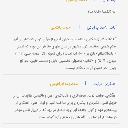
آيه (تکملۀ مقالۀ دبا):
|
احمد پاکتچی
آیات الاحکام، آیاتی
آیاتُ‌الْاَحْکام (جایگزین مقالۀ دبا)، عنوان آیاتی از قرآن کریم که بتوان از آنها
حکم شرعی استنباط کرد. مشهور در میان فقهای متأخر این بوده که شمار
«آیات‌الاحکام» بالغ بر ۵۰۰ آیه است (برای نمونه، نک‍ : علامۀ حلی، ۲۴۲؛
سیوری، ۱/ ۵) و «کتاب» به‌عنوان نخستین دلیل و مستند فقهی، درواقع
چیزی جز همین آیات‌الاحکام نیست.
|
معصومه ابراهیمی
آهنگری، فرایند
آهَنْگَری، فرایند ذوب، ریخته‌گری و قالب‌گیری آهن و بالابردن مقاومت آن از
طریق تفتن، فشردن و پتک‌زدن برای ساخت اشیاء و ابزار آهنی. آهنگری از
پیشه‌های مهم و کهن جامعۀ ایران به شمـار می‌رود که از دیرباز نقش مهمی
در ساختـار اجتماعی ـ اقتصادی و صنعتی ایفا کرده است.