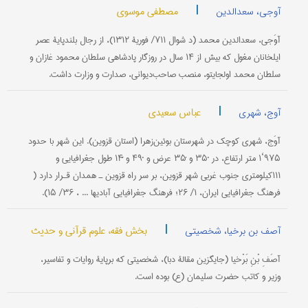
|
مصطفی موسوی
آوجی، سعدالدین
آوَجی، سعدالدین محمد (د شوال ۷۱۱/ فوریۀ ۱۳۱۲)، از رجال بلندپایۀ عصر
ایلخانان مغول که بیش از ۱۴ سال در روزگار پادشاهی سلطان محمود غازان و
سلطان محمد اولجایتو، منصب صاحب‌دیوانی، صدارت و وزارت داشت.
|
عباس سعیدی
آوج، شهری
آوَج، شهری کوچک در شهرستان بوئین‌زهرا (استان قزوین). این شهر با حدود
۹۷۵‘۱ متر ارتفاع، در ˚۳۵ و ́۳۵ عرض و ˚۴۹ و ́́۱۴ طول جغرافیایی و
۱۱۱کیلومتری جنوب غربی شهر قزوین، بر سر راه قزوین ـ همدان قـرار دارد (
‌فرهنگ جغرافیایی ایران، ۱/ ۲۶؛ فرهنگ جغرافیایی آبادیها ... ، ۳۶/ ۱۵).
|
بخش فقه، علوم قرآنی و حدیث
آصف بن برخیا، شخصیتی
آصَفِ بْنِ ‎بَرْخیا (جایگزین مقالۀ دبا)، شخصیتی که برپایۀ روایات و تفاسیر،
وزیر و کاتب حضرت سلیمان (ع) بوده است.