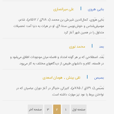
|
علی میرانصاری
بنایی هروی
بَناییِ هَرَوی، كمال‌الدین شیرعلی بن محمد (د ۹۱۸ق / ۱۵۱۲م)، شاعر،
موسیقی‌شناس و خوش‌نویس سدۀ ۹ق. او در هرات به دنیا آمد؛ تحصیلات
متداول را در همین شهر آغاز كرد
|
محمد نوری
بعد
بُعْد، اصطلاحی كه بر هر گونه امتداد و فاصله میان موجودات‌ اطلاق‌ می‌شود و
در فلسفه‌، كلام‌ و دانشهای‌ طبیعی‌ از دیدگاههای‌ مختلف‌ به‌ كار می‌رود.
|
تقی بینش ,
هومان اسعدی
بصبص
بَصْبَص‌ (د ۱۶۹ق‌ / ۷۸۵م‌)، كنیزكی‌ خنیاگر در آغاز دوران‌ عباسیان‌ كه‌ در
نواختن‌ بربط یا عود نیز مهارت‌ داشته‌ است‌.
صفحه اول
1
2
3
صفحه آخر