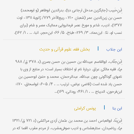
اِبْنِ‌حَبیب (جایگزین مدخل ارجاعی دبا)، بدرالدین ابوطاهر (و ابومحمد)
حسن بن زین‌الدین عمر (شعبان ۷۱۰- ربیع‌الآخر ۷۷۹/ ژانویۀ ۱۳۱۱- اوت
۱۳۷۷)، ادیب، شاعر و مورخ عصر فرمانروایی ممالیک مصر و شام (برای
نسب او، نک‍ : ابن‌عماد، ۳/ ۲۶۹؛ طباخ، ۵/ ۶۶؛ ابن‌حجر، انباء ... ، ۱/ ۱۶۲).
|
بخش فقه، علوم قرآنی و حدیث
ابن جلاب
اِبْنِ‌جَلّاب، ابوالقاسم عبیدالله بن حسین بن حسن بصری (د ۳۷۸ ق/ ۹۸۸
م)، فقیه مالکی عراق. دربارۀ نام او اختلاف بسیار است؛ در منابع از وی با
نامهای گوناگونی چون عبدالله، عبدالرحمان، محمد و حتێ ابوحسین بن
حسن یاد شده است (قاضی عیاض، ترتیب ... ، ۴/ ۶۰۵؛ ابواسحاق، ۱۷۰؛
ابن‌فرحون، الدیباج ... ، ۱/ ۴۶۱؛ رودانی، ۱۶۹)...
|
یونس کرامتی
ابن بنا
اِبْنِ‌بَنّا، ابوالعباس احمد بن محمد بن عثمان اَزدی مراکشی (د ۷۲۱ ق/ ۱۳۲۱
م)، ریاضی‎دان، ستاره‎شناس و ادیب صوفی‌مشرب، از مردم مغرب اقصا که در