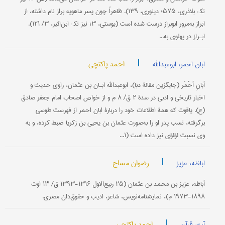
نک‍ : بلاذری، ۵۷۵؛ دینوری، ۱۳۹). ظاهراً چون پسر ماهویه براز نام داشته، از
ابراز به‌مرور ابوبراز درست شده است (یوستی، ۳؛ نیز نک‍ : ابن‌اثیر، ۳/ ۱۲۱).
ابـراز در پهلوی به...
|
احمد پاکتچی
ابان احمر، ابوعبدالله
اَبانِ اَحْمَر (جایگزین مقالۀ دبا)، ابوعبدالله ابـان بن عثمان، راوی حدیث و
اخبار تاریخی و ادبی در سدۀ ۲‌ ق/ ۸‌ م و از خواص اصحاب امام جعفر صادق
(ع). یاقوت که همۀ اطلاعات خود را دربارۀ ابان احمر از فهرست‌ طوسی
برگرفته، نسب پدر او را به‌‌صورت عثمان بن یحیی بن زکریا ضبط‌ کرده، و به‌
وی نسبت لؤلؤی نیز داده است (۱...
|
رضوان مساح
اباظه، عزیز
اَباظه، عزیز بن محمد بن عثمان (۲۵ ربیع‌الاول ۱۳۱۶-۱۳۹۳ ق/ ۱۳ اوت
۱۸۹۸-۱۹۷۳ م)، نمایشنامه‌نویس، شاعر، ادیب و حقوق‌دان مصری.
|
احمد پاکتچی
آیه، قرآن