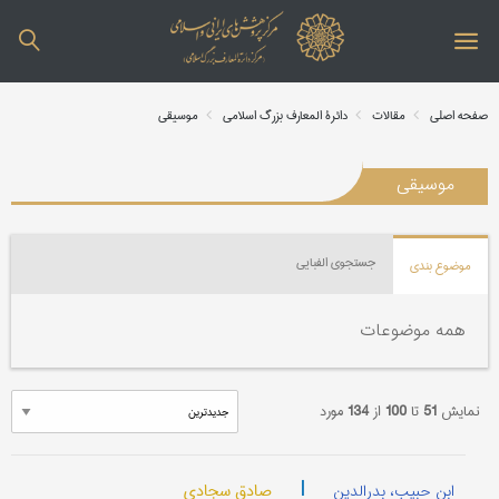
صفحه اصلی
مقالات
دائرة المعارف بزرگ اسلامی
موسیقی
موسیقی
جستجوی الفبایی
موضوع بندی
همه موضوعات
نمایش
51
تا
100
از
134
مورد
|
صادق سجادی
ابن حبیب، بدرالدین