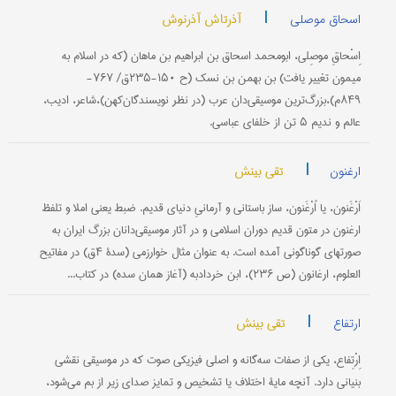
|
آذرتاش آذرنوش
اسحاق موصلی
اِسْحاقِ موصِلی‌، ابومحمد اسحاق‌ بن‌ ابراهیم‌ بن‌ ماهان‌ (كه‌ در اسلام‌ به‌
میمون‌ تغییر یافت‌) بن‌ بهمن‌ بن‌ نسك‌ (ح‌ ۱۵۰-۲۳۵ق‌/ ۷۶۷-
۸۴۹م‌)،بزرگ‌ترین‌ موسیقی‌دان‌ عرب‌ (در نظر نویسندگان‌كهن‌)،شاعر، ادیب‌،
عالم‌ و ندیم‌ ۵ تن‌ از خلفای‌ عباسی‌.
|
تقی بینش
ارغنون
اَرْغَنون‌، یا اُرْغَنون‌، ساز باستانی‌ و آرمانیِ دنیای‌ قدیم‌. ضبط یعنی‌ املا و تلفظ
ارغنون‌ در متون‌ قدیم‌ دوران‌ اسلامی‌ و در آثار موسیقی‌دانان‌ بزرگ‌ ایران‌ به‌
صورتهای‌ گوناگونی‌ آمده‌ است‌. به‌ عنوان‌ مثال‌ خوارزمی‌ (سدۀ ۴ق‌) در مفاتیح‌
العلوم‌، ارغانون‌ (ص‌ ۲۳۶)، ابن‌ خردادبه‌ (آغاز همان‌ سده‌) در كتاب...
|
تقی بینش
ارتفاع
اِرْتِفاع‌، یكی‌ از صفات‌ سه‌گانه‌ و اصلی‌ فیزیكی‌ صوت‌ كه‌ در موسیقی‌ نقشی‌
بنیانی‌ دارد. آنچه‌ مایۀ اختلاف‌ یا تشخیص‌ و تمایز صدای‌ زیر از بم‌ می‌شود،