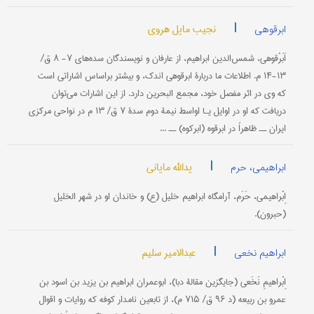
|
نجیب مایل هروی
ابرقوهی
اَبَرْقوهی، شمس‌الدین ابراهیم، از عارفان و نویسندگان سده‌های ۷- ۸ ق/
۱۳-۱۴ م. اطلاعات ما دربارۀ ابرقوهی اندک، و بیشتر بر‌اساس اشاراتی است
که وی در اثر مفصل خود، مجمع البحرین دارد. از این اشارات می‌توان
دریافت که او در اوایل یـا اواسط نیمۀ دوم سدۀ ۷ ق/ ۱۳ م در نواحی مرکزی
ایران ــ ظاهراً در ابرقوه (ابرکوه) ــ ...
|
یدالله مایانی
ابراهیمی، حرم
اِبْراهیمی، حَرَم، آرامگاه ابراهیم خلیل (ع) و خاندان او در شهر الخلیل
(حبرون).
|
عبدالامیر سلیم
ابراهیم نخعی
اِبْراهیمِ نَخَعی (جایگزین مقالۀ دبا)، ابو‌عمران ابراهیم بن یزید بن اسود بن
عمرو بن ربیعه (د ۹۶ ق/ ۷۱۵ م)، از تابعین نامدار کوفه که روایات و اقوال