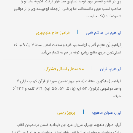
وی در فقه و تفسیر مورد توجه نسلهای بعد قرار گرفت. اگر‌چه غالباً او را
صاحب نسب عربی دانسته‌اند، اما برخـی، از‌جمله ابوعبیـده وی را از موالـی
شمرده‌انـد (نک‍ : خلیف...
|
فرامرز حاج منوچهری
ابراهیم بن هاشم قمی
اِبْراهیمِ بْنِ هاشِمِ قُمی، ابواسحاق، فقیه و محدث امامی سدۀ ۳ ق/ ۹ م، که
اصلی‌ترین مروج منابع روایی کوفه در قم به شمار می‌آید.
|
محمدعلی لسانی فشارکی
ابراهیم، قرآن
اِبْراهیم (جایگزین مقالۀ دبا)، نام چهاردهمین سوره از قرآن کریم، دارای ۷
واحد موضوعی (رکوع)، ۵۲ آیه (یا ۵۱، ۵۴، ۵۵ آیه)، ۸۳۱ کلمه و ۴۳۴‘۶
حرف.
|
پرویز رجبی
ابراز، عنوان ماهویه
اَبْراز، عنوان ماهویه، ابوبراز، مرزبان مرو. ابن‌خردادبه ضمن برشمردن القاب
ملوک خراسان و مشرق، ابراز را لقب شاه نسا در خراسان می‌داند (ص ۴؛ نیز