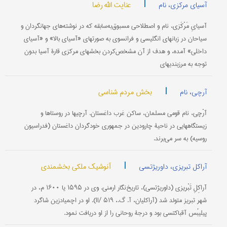
|
عنایت الله رضا
آسیای مرکزی، نام
آسیایِ مَرْکَزی، نام و اصطلاحی مسبوق‌به‌سابقه که در نوشته‌های جهانگردان و
سیاحان در زبانهای انگلیسی و فرانسوی به صورتهای «آسیای بالا» و «آسیای
داخلی» آمده، و هدف از آن مشخص‌کردن بخشهای مرکزی قارۀ آسیا بدون
توجه به مرزبندیهای
|
بخش مردم شناسی
آرچی، نام
آرْچی، نام قومی مسلمان، ساکن غرب داغستان. آرچیها در روستاها و
زیستگاههایی در ناحیۀ چارودین در جمهوری خودگردان داغستان (فدراسیون
روسیه) به سر می‌برند.
|
آنوشیک ملکی بخشمندی
آراکل تبریزی، داوریژتسی
آراکِلِ تَبْریزی (داوریژتسی)، تاریخ‌نگار ارمنی. وی در ۱۵۹۵ یا ۱۶۰۰ م، در
شهر تبریز متولد شد (آراکلیان، آ. گ.، II/ ۵۱۹). او در اچمیادزین شاگرد
پیلیبُس آقباکتسی بود و درجۀ روحانی را از او دریافت نمود.