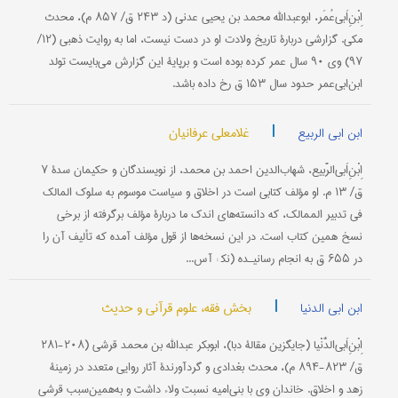
اِبْنِ‌اَبی‌عُمَر، ابو‌عبدالله محمد بن یحیى عدنی (د ۲۴۳ ‌ق/ ۸۵۷ م)، محدث
مکی. گزارشی دربارۀ تاریخ ولادت او در دست نیست، اما به روایت ذهبی (۱۲/
۹۷) وی ۹۰ سال عمر کرده بوده است و بر‌پایۀ این گزارش می‌بایست تولد
ابن‌ابی‌عمر حدود سال ۱۵۳ ق رخ داده باشد.
|
غلامعلی عرفانیان
ابن ابی الربیع
اِبْنِ‌اَبی‌الرَّبیع، شهاب‌الدین احمد بن محمد، از نویسندگان و حکیمان سدۀ ۷
ق/ ۱۳ م. او مؤلف کتابی است در اخلاق و سیاست موسوم به سلوک المالک
فی تدبیر الممالک، که دانسته‌های اندک ما دربارۀ مؤلف برگرفته از برخی
نسخ همین کتاب است. در این نسخه‌ها از قول مؤلف آمده که تألیف آن را
در ۶۵۵ ق به انجام رسانیـده (نک‍ : آس...
|
بخش فقه، علوم قرآنی و حدیث
ابن ابی الدنیا
اِبْنِ‌اَبی‌الدُّنْیا (جایگزین مقالۀ دبا)، ابوبکر عبدالله بن محمد قرشی (۲۰۸-۲۸۱
ق/ ۸۲۳-۸۹۴ م)، محدث بغدادی و گردآورندۀ آثار روایی متعدد در زمینۀ
زهد و اخلاق. خاندان وی با بنی‌امیه نسبت ولاء داشت و به‌همین‌سبب قرشی