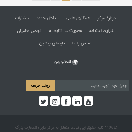
دربارۀ مرکز
همکاری علمی
مداخل جدید
انتشارات
شرایط استفاده
عضویت در کتابخانه
انجمن حامیان
تماس با ما
تارنمای پیشین
انتخاب زبان
دریافت خبرنامه
© 1405 کلیه حقوق این تارنما متعلق به مرکز دایره المعارف بزرگ