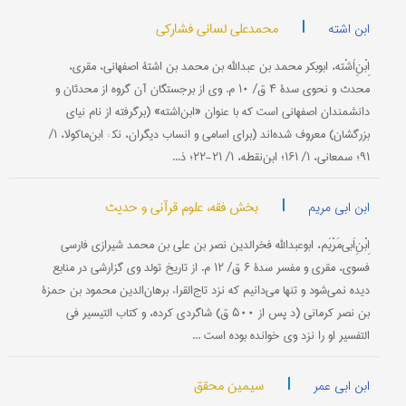
|
محمدعلی لسانی فشارکی
ابن اشته
اِبْنِ‌اَشْته، ابوبکر محمد بن عبدالله بن محمد بن اشتۀ اصفهانی، مقری،
محدث و نحوی سدۀ ۴ ق/ ۱۰ م. وی از برجستگان آن گروه از محدثان و
دانشمندان اصفهانی است که با عنوان «ابن‌اشته» (برگرفته از نام نیای
بزرگشان) معروف شده‌اند (برای اسامی و انساب دیگران، نک‍ : ابن‌ماکولا، ۱/
۹۱؛ سمعانی، ۱/ ۱۶۱؛ ابن‌نقطه، ۱/ ۲۱-۲۲؛ ذ...
|
بخش فقه، علوم قرآنی و حدیث
ابن ابی مریم
اِبْنِ‌اَبی‌مَرْیَم، ابوعبدالله فخرالدین نصر بن علی بن محمد شیرازی فارسی
فسوی، مقری و مفسر سدۀ ۶ ق/ ۱۲ م. از تاریخ تولد وی گزارشی در منابع
دیده نمی‌شود و تنها می‌دانیم که نزد تاج‌القراء برهان‌الدین محمود بن حمزة
بن نصر کرمانی (د پس از ۵۰۰ ق) شاگردی کرده، و کتاب التیسیر فی
التفسیر او را نزد وی خوانده بوده است ...
|
سیمین محقق
ابن ابی عمر