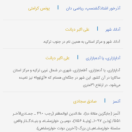
|
یونس کرامتی
آذرخور اشتاذگشنسپ، ریاضی دان
|
علی اکبر دیانت
آدانا، شهر
آدانا، شهر و مرکز استانی به همین نام در جنوب ترکیه.
|
علی اکبر دیانت
آداپازاری، یا آده‌بازاری
آداپازاری، یا آده‌بازاری، آطه‌بازاری، شهری در شمال غربی ترکیه و مرکز استان
ساکاریا در آن کشور. این شهر در جلگه‌ای همنام که «آق‌اووا» نیز نامیده
می‌شود، در ارتفاع ۳۱متری
|
صادق سجادی
آتسز
آتْسِز (جایگزین مقالۀ دبا)، علاءالدين ابوالمظفر (رجب ۴۹۰ ـ جمـادی‌الآخـر
۵۵۱/ ژوئـن ۱۰۹۷ـ ژوئیـۀ ۱۱۵۶)، دومیـن خوارزمشـاه، و بنیـادگـذار واقعی
سلسلۀ خوارزمشـاهیـان بزرگ (آخرین دولت خوارزمشاهی).