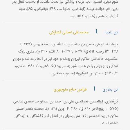
علوم دینی، تفسیر، ادب عرب و پزشکی نیز دست داشت. او به‌سبب شغل پدر
بدین نام خوانده می‎شد (ابن‎قاضی، جذوة ... ، ۱۴۸؛ بابا‎تنبکتی، ۶۵). بنا‌به
گزارش ابن‎قاضی (همان، ۱۵۲؛ ن...
|
محمدعلی لسانی فشارکی
ابن بلیمه
اِبْنِ‌بَلّیمه، ابو‌علی حسن بن خلف بن عبدالله بن بلیمۀ قیروانی (۴۲۷ یا
۴۲۸- ۱۳ رجب ۵۱۴ ق/ ۱۰۳۶ یا ۱۰۳۷- ۸ اکتبر ۱۱۲۰ م)، مقری بزرگ
اسکندریه. خاندانش ساکن قیروان بودند و خود نیز در آنجا زاده شد و دوران
کودکی و نوجوانی را در همان شهر به سر برد (نک‍ : ذهبی، ۱/ ۳۸۰؛ صفدی،
۱۱/ ۴۳۰). نسبتهـای «هوّاری» (منسوب به قبی...
|
فرامرز حاج منوچهری
ابن بخاری
اِبْنِ‌بُخاری، ابو‌الحسن فخر‌الدین علی بن احمد بن عبد‌الواحد سعدی صالحی
(۵۷۵-۲ ربیع‌الآخر ۶۹۰ ق/ ۱۱۸۰-۴ آوریل ۱۲۹۱ م)، محدث معمر حنبلی
ساکن در بیت‌المقدس که نقش بسزایی در انتقال آثار گذشتگان به آیندگان
داشته است.