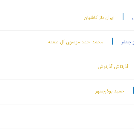
|
ایران ناز کاشیان
|
بو جعفر
محمد احمد موسوی آل طعمه
آذرتاش آذرنوش
حمید بوذرجمهر