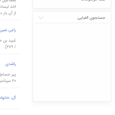
از آن‌ بار د
جستجوی الفبایی
راعی نمیر
/ ۲۷۹).
|
راشدی
۲۰ سپتامبر ۱۹۱۱-۱ آوریل ۱۹۸۲ م).
آل، خانواد