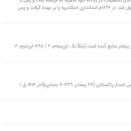
وی‌ پس‌ از به‌ پایان‌ رساندن‌ تحصیلات‌ در زادگاه‌ خود قاهره‌، به‌ فرانسه‌ رفت‌ و پس‌ از
اخذ لیسانس‌ حقوق‌ در ۱۸۷۹م‌ به‌ مصر بازگشت‌ و در وزارت‌ دادگستری‌ به‌ قضا مشغول‌ شد. در ۱۸۹۶م‌ استانداری‌ اسكندریه‌ را بر عهده‌ گرفت‌ و پس‌
عُبید بن حُصین نمیری عامری (د ح ۹۶ ق / ۷۱۵ م)، شاعر عصر اموی. تبارنامۀ او در بیشتر منابع آمده است (مثلاً نک‍ : ابن‌سلام، ۲ / ۲۹۸؛ ابن‌حزم، ۲
پیر حسام‌الدین، مشهور به «پیر سند»، ادیب، مصحح متون، روزنامه‌نگار و ایران‌شناس نامدار پاکستانی (۲۶ رمضان ۱۳۲۹-۶ جمادی‌الآخر ۱۴۰۲ ق /