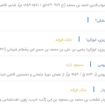
بن محمد (ح ۹۷۹- ۱۰۶۹ق / ۱۵۷۱-۱۶۵۹ م)، شاعر، قاضی، ادیب و لغت‌شناس مصری.
|
شقی*
|
ی، ابوزکریا
بابک فرزانه
 ابوزکریا یحیی بن علی بن محمد بن حسن ابن بِسْطام شیبانی (۴۲۱-۵۰۲ ق / ۱۰۳۰- ۱۱۰۹ م)، نحوی، لغت‌شناس و ادیب.
|
ومی
مسعود تاره
ی دورۀ عثمانی و نخستین قاضی استانبول.
|
ذر
بابک فرزانه
ذر مُصْعَب بن محمد بن مسعود بن ابی رُکَب، ادیب، راوی، لغت‌شناس و نحوی ان