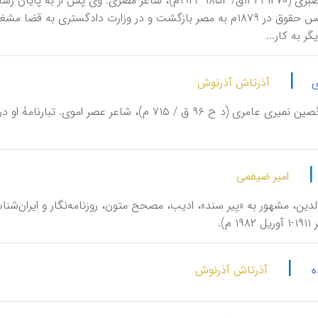
اِسْماعیل‌ صَبْری‌ (۱۲۷۰-۱۳۴۱ق‌/ ۱۸۵۴-۱۹۲۳م‌)، شاعر مصری‌. 
یگر به‌ كار...
|
ی
آذرتاش آذرنوش
امیر ضیغمی
|
ه
آذرتاش آذرنوش