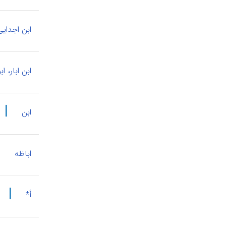
ابن اجدایی
ابن ابار، ا
|
ابن
|
اباظه
|
أ*