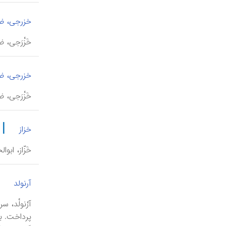
خزرجی، ضی
خَزْرَجی، ضیاء‌الدین 
خزرجی، ضی
خَزْرَجی، ضیاء‌
|
خزاز
خَزّاز، ابوالحسین 
|
آرنولد
پرداخت. ب