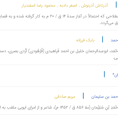
آذرتاش آذرنوش ,
اصغر دادبه ,
محمود رضا اسفندیار
خَمْریّه، اصطلاحی که احتمالاً در آغاز سدۀ ۱۴ 
ق می‌گردد.
|
حمد
بابک فرزانه
ِ اَحْمَد، ابوعبدالرحمان خلیل بن احمد فَراهیدی (فُرْهُودی) اَزْدی بصری،
ی.
|
ن*
|
حمد بن سلیمان
مریم صادقی
ان (مق‍ ۸۵۶ ق / ۱۴۵۲ م)، شاعر و از امرای ایوبی ملقب به الملک‌الکامل.