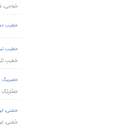
خَفاجی، شهاب‌الدین احمد 
خطیب دم
خطیب تبریز
خَطیبِ تَبْریزی،
خضربیگ ر
خِضْرْبِیْگِ رومی (د ۸۶۳ ق / ۱۴۵۹ م)، از علما
خشنی، ابو
خُشَنی، ابو