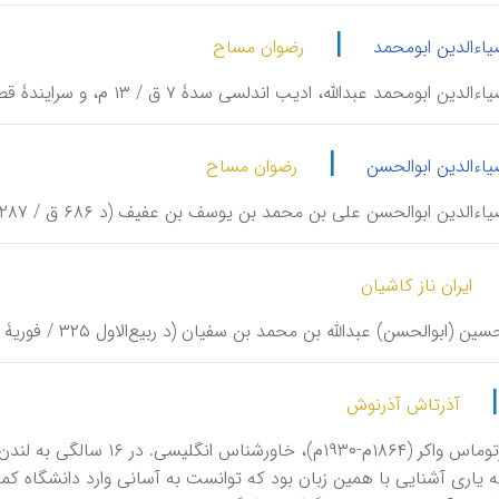
|
اءالدین ابومحمد
رضوان مساح
ابومحمد عبد‌الله، ادیب اندلسی سدۀ ۷ ق / ۱۳ م، و سرایندۀ قصیدۀ الرامزة فی علمی العروض و القافیة.
|
اءالدین ابوالحسن
رضوان مساح
الدین ابوالحسن علی بن محمد بن یوسف بن عفیف (د ۶۸۶ ق / ۱۲۸۷ م)، شاعر ادیب و صوفی اندلسی.
ایران ناز کاشیان
(ابوالحسن) عبد‌الله بن محمد بن سفیان (د ربیع‌الاول ۳۲۵ / فوریۀ ۹۳۷)، ادیب، شارحِ قرآن و نحوشناس بغدادی.
آذرتاش آذرنوش
ه یاری آشنایی با همین زبان بود که توانست به آسانی وارد دانشگاه کم