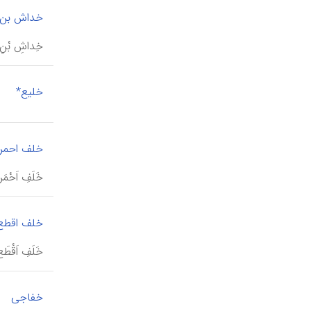
خداش بن 
خِداشِ بْن
|
خلیع*
خلف احمر
خَلَفِ اَحْم
خلف اقطع
خَلَفِ اَقْطَع، ابن خلیفۀ باهلی (د ح 
خفاجی