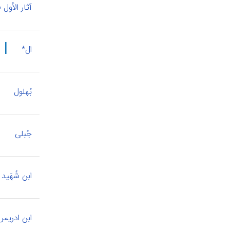
آثار الأول
|
ال*
|
بُهلول
|
جُبلی
ابن شُهَید
ابن ادریس، 