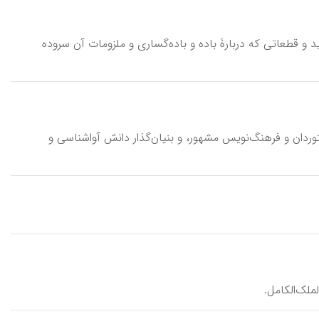
ق / ۲۰ م به کار گرفته شده و به قصاید و قطعاتی که دربارۀ باده و باده‌گساری و ملزومات آن سروده
 دستور‌دان و فرهنگ‌نویس مشهور، و بنیان‌گذار دانش‌ آواشناسی و