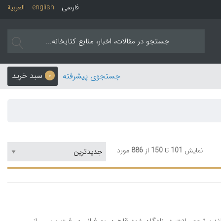
فارسی
english
العربیة
سبد خرید
جستجوی پیشرفته
0
نمایش
101
تا
150
از
886
مورد