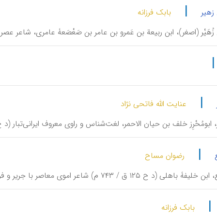
|
زهیر
بابک فرزانه
ِ زُهَیْر (اصغر)، ابن ربیعة بن عَمرو بن عامر بن صَعْصَعۀ عامری، شاعر عص
|
عنایت الله فاتحی نژاد
َر، ابومُحْرِز خلف بن حیان الاحمر، لغت‌شناس و راوی معروف ایرانی‌تبار (د ح ۱۸۰ ق / ۷۹۶ م
|
رضوان مساح
۱۲۵ ق / ۷۴۳ م) شاعر اموی معاصر با جریر و فرزدق. در برخی منابع، از او به خلف بن خلیفه یاد شده
|
بابک فرزانه