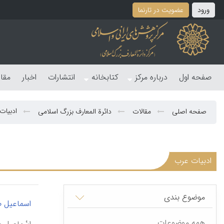
ورود
عضویت در تارنما
صفحه اول
درباره مرکز
کتابخانه
انتشارات
اخبار
مقا
ادبیات
صفحه اصلی
مقالات
دائرة المعارف بزرگ اسلامی
ادبیات عرب
موضوع بندی
اسماعیل 
همه موضوعات