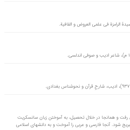
آرْنولْد، سرتوماس واکر (۱۸۶۴م-۱۹۳۰م)، خاورشناس انگلیسی. در ۱۶ سالگی به لندن رفت و همان‎جا در خلال تحصیل، به آموختن زبان سانسکریت
بریج شود. آنجا فارسی و عربی را آموخت و به دانشهای اسلامی