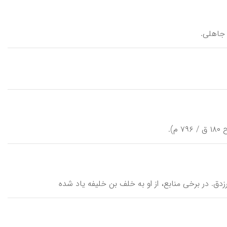
ر جاهلی.
).