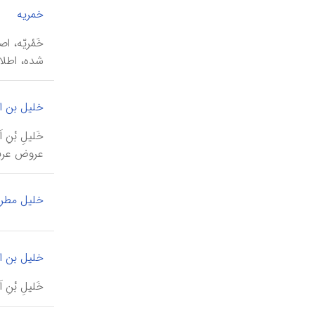
|
خمریه
شده، اطلا
خلیل بن ا
خَلیلِ بْن
عروض عرب
خلیل مطرا
خلیل بن ا
خَلیلِ بْنِ اَحْمَدِ بْنِ سُلِیْم