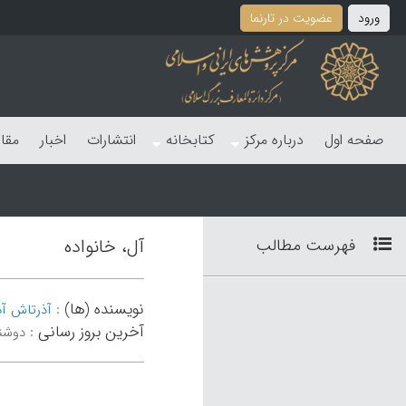
ورود
عضویت در تارنما
صفحه اول
درباره مرکز
کتابخانه
انتشارات
اخبار
مقا
فهرست مطالب
آل، خانواده
نویسنده (ها)
:
آذرتاش آ
آخرین بروز رسانی
:
دوشنبه 10 ت