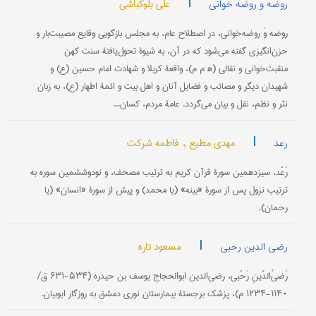
|
علی بلوکباشی
روضه و روضه خوانی
روضه وَ روضه‌خوانی، در اصطلاح عام، به مجلس بازگویی وقایع مصیبت‌بار و
حزن‌انگیزی گفته می‌شود که در آن، به شیوۀ تحول‌یافتۀ سنت کهن
منقبت‌خوانی و نقالی (ه‍ م م)، واقعۀ کربلا و شهادت امام حسین (ع) و
شهیدان دیگر و مصائب و فضایل آنان و اهل بیت و ائمۀ اطهار (ع)، به زبان
نثر و نظم، نقل و بیان می‌گردد. عامۀ مردم، کسان...
|
مهدی مطیع ,
فاطمه شرکت
رعد
رَعْد، سیزدهمین سورۀ قرآن کریم به ترتیب مصحف، و نودوششمین سوره به
ترتیب نزول پس از سورۀ «بینه» (یا محمد) و پیش از سورۀ «انسان» (یا
رحمان).
|
مسعود تاره
رضی الدین رحبی
رَضیُ‌الدّینِ رَحْبی، رضی‌الدین ابوالحجاج یوسف بن حیدره (۵۳۴-۶۳۱ ق/
۱۱۴۰-۱۲۳۴ م)، پزشک برجستۀ بیمارستان نوری دمشق به روزگار ایوبیان.