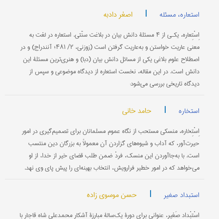
|
اصغر دادبه
استعاره، مسئله
اِسْتِعاره، یکـی از ۴ مسئلۀ دانش بیان در بلاغت سنّتی. استعاره در لغت به
معنی عاریت خواستن و به‌عاریت گرفتن است (زوزنی، ۲/ ۴۸۱؛ آنندراج) و در
اصطلاح علوم بلاغی یکی از مسائل دانش بیان (دبا) و هنری‌ترین مسئلۀ این
دانش است. در این مقاله، نخست استعاره از دیدگاه موضوعی و سپس از
دیدگاه تاریخی بررسی می‌شود:
|
حامد خانی
استخاره
اِسْتِخاره، منسکی مستحب از نگاه عموم مسلمانان برای تصمیم‌گیری در امور
حیرت‌آور، که آداب و شیوه‌های گزاردن آن معمولاً به بزرگان دین منتسب
است. با به‌جا‌آوردن این منسک، فردْ ضمن طلب قضای خیر از خدا، از او
می‌خواهد که در امور خطیر فرارویش، انتخاب بهینه‌ای را پیش پای وی نهد.
|
حسن موسوی زاده
استبداد صغیر
اِسْتِبْدادِ صَغیر، عنوانی برای دورۀ یک‌سالۀ مبارزۀ آشکار محمدعلی ‌شاه قاجار با