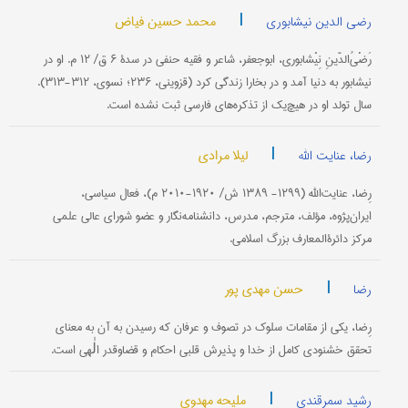
|
محمد حسین فیاض
رضی الدین نیشابوری
رَضْیُ‌الدّینِ نِیْشابوری، ابوجعفر، شاعر و فقیه حنفی در سدۀ ۶ ق/ ۱۲ م. او در
نیشابور به دنیا آمد و در بخارا زندگی کرد (قزوینی، ۲۳۶؛ نسوی، ۳۱۲-۳۱۳).
سال تولد او در هیچ‌یک از تذکره‌های فارسی ثبت نشده است.
|
لیلا مرادی
رضا، عنایت الله
رِضا، عنایت‌الله (۱۲۹۹- ۱۳۸۹ ش/ ۱۹۲۰-۲۰۱۰ م)، فعال سیاسی،
ایران‌پژوه، مؤلف، مترجم، مدرس، دانشنامه‌نگار و عضو شورای عالی علمی
مرکز دائرةالمعارف بزرگ اسلامی.
|
حسن مهدی پور
رضا
رِضا، یکی از مقامات سلوک در تصوف و عرفان که رسیدن به آن به معنای
تحقق خشنودی کامل از خدا و پذیرش قلبی احکام و قضاوقدر الٰهی است.
|
ملیحه مهدوی
رشید سمرقندی