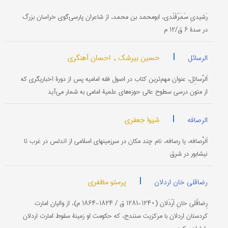
رَشیدیِ سَمَرْقَنْدی، ابومحمد بن محمد، از شاعران پارسی‌گوی خراسان بزرگ
در سدۀ ۶ ق/۱۲ م
|
حسین بیرشک ,
احسان آهنگری
الرسائل
اَلرَّسائِل، عنوان مهم‌ترین کتاب در اصول فقه امامیه پس از دورۀ اخباریگری که
از متون درسی سطوح عالی حوزه‌های علمیۀ امامی به شمار می‌آید
|
شیوا جعفری
الرصافه
اَلرُّصافه، یا رصافه، نام چند مکان در سرزمینهای اسلامی از اندلس در غرب تا
نیشابور در شرق:
|
پرستو مظفری
رضا‌قلی خان اردلان
رِضا‌قُلی خانِ اَرْدَلان (۱۲۴۰-۱۲۸۱ ق / ۱۸۲۴-۱۸۶۴ م)، از والیان امارت
کردستان اردلان با مرکزیت سنندج، که حکومت او زمینۀ سقوط امارت اردلان