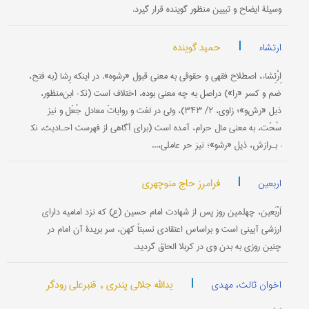
وسیلۀ ایضاح و تبیین منظور گوینده قرار گیرد.
|
حمید گوینده
ارتشاء
اِرْتِشاء، اصطلاح فقهی و حقوقی به معنی قبول «رشوه». در اینکه رِشا (به فتح،
ضم و کسر «را») دراصل به چه معنی بوده، اختلاف است (نک‍ : ابن‌منظور،
ذیل «رش‌و»؛ زاوی، ۲/ ۳۴۳)، ولی در لغت و روایاتْ معادل جُعْل و نیز
سُحْت، به معنی مال حرام، آمده است (برای آگاهی از فهرست احـادیث، نک‍
: بـرازش، ذیل «رشو»؛ نیز حر عاملی،...
|
فرامرز حاج منوچهری
اربعین
اَرْبَعین، چهلمین روز پس از شهادت امام حسین (ع) که نزد امامیه دارای
ارزشی آیینی ‌است و بر‌اساس اعتقادی نسبتاً کهن، سر بریدۀ آن امام در
چنین روزی به بدن وی در کربلا الحاق گردید.
|
یدالله جلالی پندری ,
قنبرعلی رودگر
اخوان ثالث، مهدی