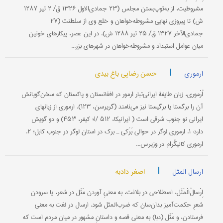
مشروطیت، از به‌توپ‌بستن مجلس (۲۳ جمادی‌الاول ۱۳۲۶ ق/ ۲ تیر ۱۲۸۷
ش) تا پیروزی نهایی مشروطه‌خواهان و خلع وی از سلطنت (۲۷
جمادی‌الآخر ۱۳۲۷ ق/ ۲۵ تیر ۱۲۸۸ ش). در این عصر، پیکارهای خونین
میان عوامل استبداد و مشروطه‌خواهان در شهرهای بزر...
|
حسن رضایی باغ بیدی
ارموری
اُرْموری، زبان طایفۀ ایرانی‌تبار ارمور در افغانستان و پاکستان که سخن‌گویانش
آن را برگستا یا برگیستا نیز می‌نامند (گریرسن، ۱۲۳). ارموری از زبانهای
ایرانی نو جنوب شرقی است ( ایرانیکا، I/ ۵۱۲؛ کیفر، ۴۵۳) و دو گویش
دارد: ۱. ارموری لوگر در حوالی بَرَکی ـ برک در استان لوگر در جنوب کابل؛ ۲.
ارموری کانیگُرام در وزیرس...
|
اصغر دادبه
ارسال المثل
اِرْسالُ‌الْمَثَل، اصطلاحی در بلاغت، به معنیِ آوردن مَثَل در شعر، یا سرودن
شعرِ حکمت‌آمیز بدان‌سان که ضرب‌المثل شود. ارسال در لغت به معنی
فرستادن، و مَثَل (دبا) به معنی قصه و داستانِ مشهور در میان مردم است که