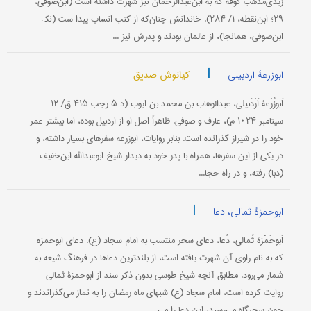
زیدی‌مذهب کوفه که به ابن‌عبدالرحمان نیز شهرت داشته است (ابن‌صوفی،
۲۹؛ ابن‌نقطه، ۱/ ۲۸۴). خاندانش چنان‌که از کتب انساب پیدا ست (نک‍ :
ابن‌صوفی، همانجا)، از عالمان بودند و پدرش نیز ...
|
کیانوش صدیق
ابوزرعۀ اردبیلی
اَبوزُرْعۀ اَرْدَبیلی، عبدالوهاب بن محمد بن ایوب (د ۵ رجب ۴۱۵ ق/ ۱۲
سپتامبر ۱۰۲۴ م)، عارف و صوفی. ظاهراً اصل او از اردبیل بوده، اما بیشتر عمر
خود را در شیراز گذرانده است. بنابر روایات، ابوزرعه سفرهای بسیار داشته، و
در یکی از این سفرها، همراه با پدر خود به دیدار شیخ ابوعبدالله ابن‌خفیف
(دبا) رفته، و در راه حجا...
|
ابوحمزۀ ثمالی، دعا
اَبوحَمْزۀ ثُمالی، دُعا، دعای سحر منتسب به امام سجاد (ع). دعای ابوحمزه
که به نام راوی آن شهرت یافته است، از بلند‌‌ترین دعاها در فرهنگ شیعه به
شمار می‌رود. مطابق آنچه شیخ طوسی بدون ذكر سند از ابوحمزۀ ثمالی
روایت كرده است، امام سجاد (ع) شبهای ماه رمضان را به نماز می‌گذراندند و
چون سحرگاه می‌رسید، این دعا را می‌...