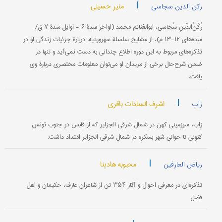
|
منیر حسینی
رکن الدین سجاسی
رُکْنُ‌الدّینِ سُجاسی، ابوالغنائم محمد (اواخر سدۀ ۶ - اوایل سدۀ ۷ ق/
سده‌های ۱۲-۱۳ م)، از مشایخ سلسلۀ سهروردیه. دربارۀ جزئیات زندگی او در
تذکره‌های مربوط به این دوره اطلاع چندانی به دست نمی‌آید و تنها در
ضمن شرح‌حال برخی از مریدان او می‌توان معلومات مختصری دربارۀ وی
یافت.
|
اشرف السادات باقری
زاب
زاب، سرزمینی کهن در شمال شرقی الجزایر که از قابس در جنوب تونس
کنونی تا حوالی شهر بسکره در شمال شرقی الجزایر امتداد داشت.
|
محبوبه هادینا
ریاض العارفین
تذکره‌ای در معرفی احوال و آثار ۳۵۴ تن از شاعران عارف، حکیمان و اهل
فضل