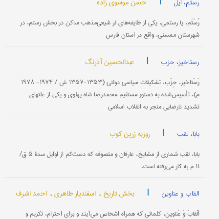
|
حسن موسوی زاده
رستم، ایل
رُسْتَم، یا رستمی، یکی از طایفه‌های لر شیعی‌مذهب ساکن در بخش رستم، در
شهرستان ممسنی، واقع در استان فارس
|
عبدالحسین آذرنگ
رستاخیز، حزب
رَسْتاخیز، حِزْب، تشکیلات سیاسی دولتی (۱۳۵۳-۱۳۵۷ ش / ۱۹۷۴- ۱۹۷۸
م)، تأسیس‌شده به دستور مستقیم محمدرضا شاه پهلوی و یکی از علتهای
تشدید نارضایی منجر به انقلاب اسلامی
|
روزبه زرین کوب
بابا، لقب
بابا، لقب شماری از مشایخ، عارفان و متصوفه که دست‌کم از اوایل سدۀ ۵ ق/
۱۱ م به کار می‌رفته است.
|
بخش تاریخ ,
اسفندیار طاهری ,
احمد اشرف
القاب و عناوین
اَلْقابْ وَ عَناوین، کلماتی که همراه اشخاص می‌آیند و برای احترام، تکریم و