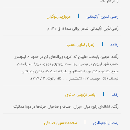
را فراهم کرد.
|
مروارید رفوگران
رضی الدین آرتیمانی
رَضیُ‌الدّینِ آرْتیمانی، شاعر ایرانی سدۀ ۱۱ ق / ۱۷ م
|
زهرا رضایی نسب
رقاده
رَقّاده، دومین پایتخت اغلبیان که امروزه ویرانه‌های آن در حدود ۱۰کیلومتری
جنوب شهر قیروان در تونس برجا ست. روایتهای موجود دربارۀ نام رقاده در
منابع متقدم، بیشتر برپایۀ داستانهای عامیانه است که چندان پذیرفتنی
نیستند (نک‍ : ابوعبید، ۲۷؛ الاستبصار ... ، ۱۱۶؛ یاقوت، ۲ / ۷۹۷).
|
یاسر قزوینی حائری
رنک
رَنْک، نشانه‌ای رایج میان امیران، اصناف و صاحبان حرفه‌ها در دورۀ ممالیک.
|
محمدحسین صادقی
رمضان‌ اوغوللری