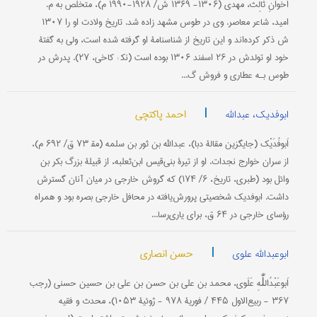
اَخَوانِ ثالِث، مهدی‌ (۱۳۰۶- ۱۳۶۹ ش‌/ ۱۹۲۸-۱۹۹۰ م‌)، متخلص‌ به‌ م‌.
امید، شاعر معاصر. وی‌ در طوس‌ مشهد زاده‌ شد. تاریخ‌ ولادت‌ او را ۱۳۰۷
ش‌ ذكر كرده‌اند و این‌ تاریخ‌ از شناسنامۀ او گرفته‌ شده‌ است‌، ولی‌ به‌ گفتۀ
خود او تولدش‌ در ۲۶ اسفند ۱۳۰۶ بوده‌ است‌ (نك‍ : كاخی‌، ۲۷). پدرش در
طوس‌ بـه‌ عطاری‌ و فروش‌ گ...
|
احمد پاکتچی
ابوفدیک، عبدالله
اَبوفُدَیْک (جایگزین مقالۀ دبا)، عبدالله بن ثور بن سلمه (مق‍ ۷۳ ق/ ۶۹۲ م)،
از سران خوارج نجدات. او از تیرۀ بنی‌قیس ابن‌ثعلبه، از قبیلۀ بزرگ بکر بن
وائل بود (طبری، تاریخ، ۶/ ۱۷۴) که گروش خارجی در میان آنان گسترش
داشت. ابوفدیک شخصیتی پرورش‌یافته در محافل خارجی بصره بود و همراه
رؤسای خارجی در ۶۴ ق، برای یاری‌رسا...
|
حسن انصاری
ابوعبدالله علوی
اَبوعَبْدُاللّٰهِ عَلَوی، محمد بن ‌علی بن حسن بن علی بن حسین حسنی (رجب
۳۶۷ - ربیع‌الاول ۴۴۵ / فوریۀ ۹۷۸ - ژوئیۀ ۱۰۵۳)، محدث و فقیه