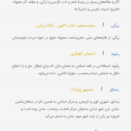
آثار و مقاله‌های بسیار در زمینۀ شعر و ادب فارسی و ترکی، و مؤلف اثر معروف
«تاریخ ادبیات فارسی و تاجیک».
|
محمدسعید جانب اللهی ,
پگاه آریایی
ریگی
ریگی، از طایفه‌های سنّی حنفی‌مذهبِ معروف بلوچ در حوزۀ سرحد بلوچستان.
|
احسان آهنگری
رشوه
رِشْوه، اصطلاحی در فقه اسلامی به معنای مالی که برای ابطال حق و یا احقاق
باطل به شخص صاحب‌منصب، به‌ویژه قاضی، داده می‌شود.
|
منوچهر پزشک
رستاق
رُسْتاق، شهری کهن و تاریخی، و مرکز استانی به همین نام در سلطان‌نشین
عمان. این شهر مدتی به‌عنوان مرکز امامت، پایتخت عمان بوده است و
امروزه نیز یکی از چند شهر مهم عمان به شمار می‌آید