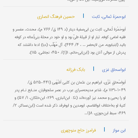
|
حسین فرهنگ انصاری
ابوحمزۀ ثمالی، ثابت
اَبوحَمْزۀ ثُمالی، ثابت بن ابی‌صفیۀ دینار (د ۱۴۹ ق/ ۷۶۶ م)، محدث، مفسر و
فقیه امامی کوفه. تبار او از قبیلۀ طیّ بود و او خود در محلۀ بنی‌ثُماله در کوفه
بالید (ابن‎بابویه، من لایحضر ... ، ۴/ ۴۴۴). آل مُهَلَّب (دبا) ادعا داشتند که
پدرش از موالی آنان بود (ابن‌ابی‌حاتم، ۱(۱)/ ۴۵۰؛ نجاشی، ۱۱۵).
|
بابک فرزانه
ابواسحاق غزی
اَبو‌اِسْحاقِ غَزّی، ابراهیم بن عثمان بن کلبی اَشْهَبی (۴۴۱-۵۲۵‌ ق/
۱۰۴۹-۱۱۳۱ م)، شاعر مدیحه‌سرای عرب در عصر سلجوقیان. منـابع نـام پدر
او را یحیى و محمد نیز آورده‌اند (نک‍ : ابن‌انباری، ۲۶۹؛ ابن‌خلکان، ۱/ ۵۷) و
کنیۀ او به‌اختلاف ابو‌القاسم، ابو‌مدین و ابو‌فرقد ذکر شده است (ابن‌عساکر، ۲/
۴۶۹؛ سبط ابن‌جوزی، ۸(۱...
|
فرامرز حاج منوچهری
ابن مواز