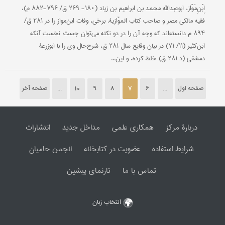
اِبْنِ‌مَوّاز، ابوعبد‌الله محمد بن ابراهیم بن زیاد (۱۸۰- ۲۶۹ ق/ ۷۹۶-۸۸۲ م)،
فقیه مالکی مصر و صاحب کتاب الموّازیة. برخی، وفات ابن‌مواز را در ۲۸۱ ق/
۸۹۴ م دانسته‌اند که وجه آن را در دو نکته می‌توان جست: نخست آنکه
ابن‌کثیر (۱۱/ ۷۱) در بیان وقایع سال ۲۸۱ ق، شرح‌حال وی را با ابوزرعۀ
دمشقی (د ۲۸۱ ق) خلط کرده، و این...
صفحه اول
...
6
7
8
9
10
...
صفحه آخر
دربارۀ مرکز
همکاری علمی
مداخل جدید
انتشارات
شرایط استفاده
عضویت در کتابخانه
انجمن حامیان
تماس با ما
تارنمای پیشین
انتخاب زبان