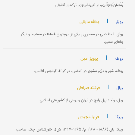
رَمَضانْ‌اوغولْلَری، از امیرنشینهای ترکمن آناتولی.
|
یدالله مایانی
رواق
رَواق، اصطلاحی در معماری و یکی از مهم‌ترینِ فضاها در مساجد و دیگر
بناهای سنتی.
|
پرویز امین
روطه
روطه، شهر و دژی مشهور در اندلس، در کرانۀ اقیانوس اطلس.
|
فرشته صرافان
ریال
ریال، واحد پول رایج در ایران و برخی از کشورهای اسلامی.
|
فریبا مجیدی
ریپکا
ریپکا، یان (۱۸۸۶- ۱۹۶۸ م/ ۱۲۶۵-۱۳۴۷ ش)، خاورشناس چک، صاحب