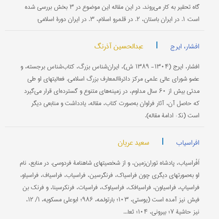
گاه تحقیر به کار می‌روند. در این مقاله این موضوع در ۳ بخش بررسی شده
است: ۱. در ایران باستان، ۲. در قلمرو اسلام، ۳. در ایران دورۀ اسلامی:
|
عبدالحسین آذرنگ
افشار، ایرج
افشار، ایرج (۱۳۰۴- ۱۳۸۹ ش)، ایران‌شناس بزرگ، کتاب‌شناس برجسته، و
عضو شورای عالی علمی مرکز دائرةالمعارف بزرگ اسلامی. فعالیتهای او طی
مدتی بیش از ۶۰ سال مداوم، در زمینه‌های متنوع و گسترده‌ای قرار می‌گیرد
که حاصل آن، آثار فراوان به‌صورت کتاب، مقاله، یادداشت و منابعی دیگر
است (نک‍ : ادامۀ مقاله).
|
سعید عریان
افراسیاب
اَفْراسیاب، پادشاه توران‌زمین، و از شخصیتهای شاهنامۀ فردوسی. در منابع، نام
او به‌صورتهای دیگری چون فراسیاک، فرنگرسین، فراسیاب، فراسیاف، فراسیاو،
فراسیاپ، فراسیاون، فراسیافک، فراسیاوک، فراسیات، فرنکرسینا، و فرنک بن
فیش نیز آمده است (یوستی، ۱۰۳؛ بارتولمه، ۹۸۶؛ ابوعلی مسکویه، ۱/ ۱۲،
نیز حاشیۀ ۷؛ بیرونی، ۱۰۴؛ ثعا...