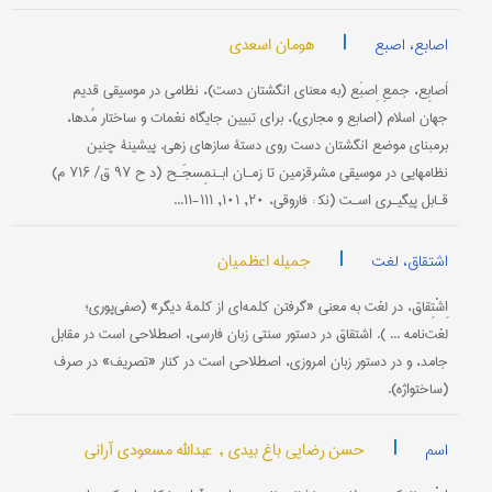
|
هومان اسعدی
اصابع، اصبع
اَصابِع، جمعِ اِصبَع (به معنای انگشتان دست)، نظامی در موسیقی قدیم
جهان اسلام (اصابع و مجاری)، برای تبیین جایگاه نغمات و ساختار مُدها،
برمبنای موضع انگشتان دست روی دستۀ سازهای زهی. پیشینۀ چنین
نظامهایی در موسیقی مشرق‎زمین تا زمـان ابـن‎مِسجَـح (د ح ۹۷ ق/ ۷۱۶ م)
قـابل پیگیـری اسـت (نک‍ : فاروقی، ۲۰, ۱۰۱, ۱۱۱-۱۱...
|
جمیله اعظمیان
اشتقاق، لغت
اِشْتِقاق، در لغت به معنی «گرفتن کلمه‌ای از کلمۀ دیگر» (صفی‌پوری؛
لغت‌نامه ... ). اشتقاق در دستور سنتی زبان فارسی، اصطلاحی است در مقابل
جامد، و در دستور زبان امروزی، اصطلاحی است در کنار «تصریف» در صرف
(ساختواژه).
|
حسن رضایی باغ بیدی ,
عبدالله مسعودی آرانی
اسم