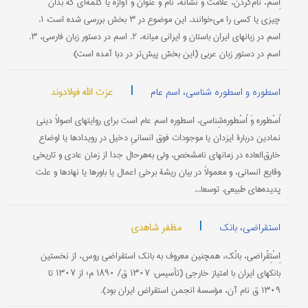
اِسْم، نام‌کردن، علامت و نشانه، نام و عنوان و آوازه یا کلمه‌ای که بدان
چیزی یا کسی را می‌خوانند. این موضوع در ۳ بخش بررسی شده است: ۱.
اسم در زبانهای ایران باستان و ایرانی میانه، ۲. اسم در دستور زبان فارسی، ۳.
اسم در دستور زبان عربی (این بخش پیش‌تر در دبا آمده است):
|
عزت الله فولادوند
اسطوره و اسطوره شناسی، اسم عام
اُسْطوره وَ اُسْطوره‌شِناسی، اسطوره اسم عام است برای روایتهای اصولاً دینی
نمادین دربارۀ ایزدان یا موجودات فوق انسانیِ دخیل در رویدادها یا اوضاع
خارق‌العاده در زمانهای نامشخص، ولی به‌هرحال جدا از زمان عادی و تاریخی
وقایع انسانی، و معمولاً در بیان ریشۀ برخی اعمال یا باورها یا نهادها و علت
پدیده‌های طبیعی. توسعا...
|
مظفر شاهدی
استقراضی، بانک
اِسْتِقْراضی، ‌‌‌بانْک، همچنین معروف به بانک استقراضی روس، از نخستین
بانکهای ایران با امتیاز خارجی (تأسیس: ۱۳۰۷ ق/ ۱۸۹۰ م؛ از ۱۳۰۷ تا
۱۳۰۹ ق نام آن، مؤسسۀ انجمن استقراض ایران بود).