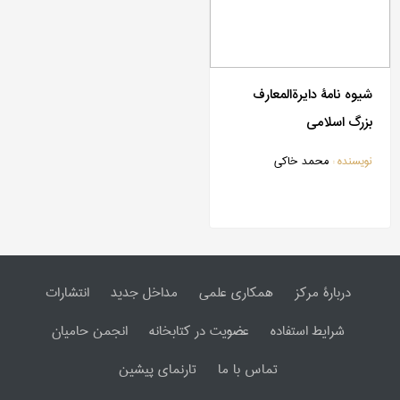
شیوه نامۀ دایرةالمعارف
بزرگ اسلامی
نویسنده :
محمد خاکی
دربارۀ مرکز
همکاری علمی
مداخل جدید
انتشارات
شرایط استفاده
عضویت در کتابخانه
انجمن حامیان
تماس با ما
تارنمای پیشین