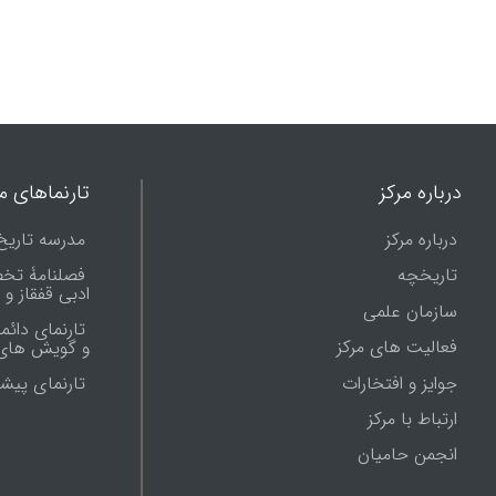
درباره مرکز
تارنماهای ما
درباره مرکز
مدرسه تاریخ
تاریخچه
فصلنامۀ تخ
ادبی قفقاز و
سازمان علمی
تارنمای دائم
فعالیت های مرکز
و گویش های 
جوایز و افتخارات
تارنماى پيش
ارتباط با مرکز
انجمن حامیان