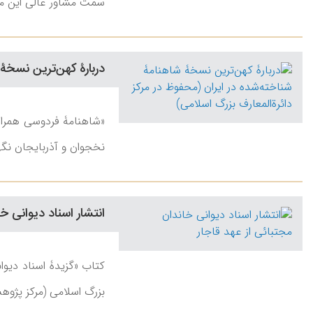
سمت مشاور عالی این مرکز منص
دربارۀ کهن‌ترین نسخۀ 
«شاهنامۀ فردوسی همراه
نخجوان و آذربایجان نگ
انتشار اسناد دیوانی خا
کتاب «گزیدۀ اسناد دیوا
بزرگ اسلامی (مرکز پژوهش