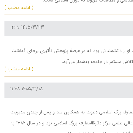
( ادامه مطلب )
1405/3/23 ۱۴:۲۰
او از دانشمندانی بود که در عرصۀ پژوهش تأثیری برجای گذاشت.
لاش مستمر در جامعه به‌شمار می‌آید.
( ادامه مطلب )
1405/3/18 ۱۱:۳۸
یاست مرکز دائرةالمعارف بزگ اسلامی دعوت به همکاری شد و پس از چندی مدیریت
بخش جغرافیای این مرکز را بر عهده گرفت. وی از همان آغاز عضو هیأت علمی و سپس شورای عالی علمی مرکز دائرةالمعارف بزرگ اسلامی بود و در سال ۱۳۸۲ به