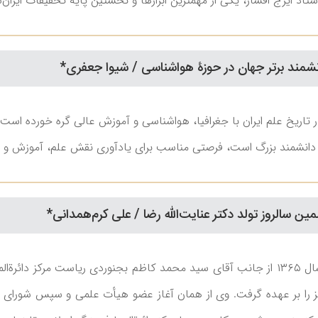
ر، یکی از مهمترین ابزارها و نخستین پایۀ تحقیقات ایران‌‎شناسی و مطالعات مربوط به دوران اسلامی است.
ند برتر جهان در حوزۀ هواشناسی / شیوا جعفری*
ریخ علم ایران با جغرافیا، هواشناسی و آموزش عالی گره خورده است. 
ین دانشمند بزرگ است، فرصتی مناسب برای یادآوری نقش علم، آموزش و ت
سالروز تولد دکتر عنایت‌‏الله رضا / علی کرم‌همدانی*
دکتر عنایت‌الله رضا در سال ۱۳۶۵ از جانب آقای سید محمد کاظم بجنوردی ر