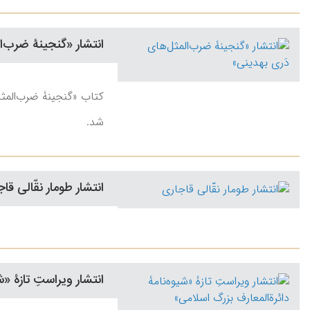
انتشار «گنجینۀ ضرب‌ا
کتاب «گنجینۀ ضرب‌المثل‌
‌شد.
انتشار طومار نقّالی قا
انتشار ویراستِ تازۀ «ش