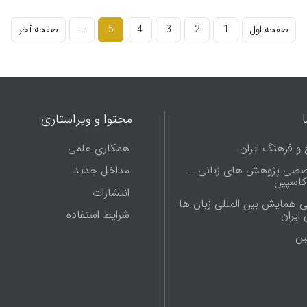
صفحه اول
1
2
3
4
5
...
صفحه آخر
محتوا و ویراستاری
 و فرهنگ ایران
همکاری علمی
صصی پژوهش های زبانی ـ
مداخل جدید
 کاسپین
انتشارات
ی همایش بین المللی زبان ها
شرایط استفاده
ایران
ين