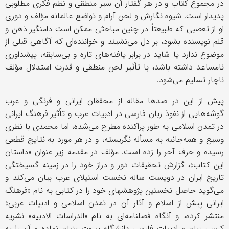
در مجموع کتاب و در هر گفتار آن سیر منطقی و نظم فکری مطلوبی
پدیدار است. شیوه نگارش و لحن آرام و تواضع عالمانه مؤلف و دوری
او از تعصبی که طبیعتاً در چنین مباحثی ممکن است دامنگیر ذهن و
قلم نویسنده بشود، بر دل می‌نشیند و خواننده‌ای که آگاهی قبلی از
موضوع ندارد یا شاید در برابر یافته‌های تازه و بی‌سابقه، پیشداوری
نامساعد داشته باشد، با تأثیر لحن منطقی و قدرت استدلال مؤلف
ناچار تسلیم می‌شود.
پیش از این در صدها مقاله از محققان ایرانی و فرنگی و عرب
گوشه‌هایی از نفوذ زبان فارسی در ادبیات عرب و تأثیر فرهنگ ایرانی
در تمدن اسلامی به طور پراکنده مطرح می‌شده، اما محمدی با نظری
وسیع و همه‌جانبه به مسأله نگریسته، و در هر مورد به نتایج قطعی
رسیده و حرف آخر را زده است. مؤلف در مقدمه زیر عنوان «داستان
این کتاب»، گزارش تحقیقات دور و دراز خود را در زمینه گسیختگی
تاریخ ایران در دویست ساله نخست استیلای عرب بیان می‌کند و
می‌گوید حاصل نخستین پژوهشهای خود را در کتابی به نام «فرهنگ
ایرانی پیش از اسلام و آثار آن در تمدن اسلامی و ادبیات عربی»
منتشر کرده، و آنگاه فصلنامه‌ای به نام «الدراسات الادبیه» نشریه
کرسی زبان و ادبیات فارسی دانشگاه بیروت بنیان نهاده و آن را به