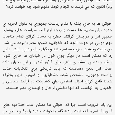
ساخته اند. ارتش (كه به نظر مي رسد از حساسيتي موجه رنج مي
برد) اكنون كه مي ترسد به انجام كودتا متهم شود چه خواهد كرد؟
اخواني ها به جاي اينكه با مقام رياست جمهوري به عنوان تجربه اي
جديد براي مصري ها دست و پنجه نرم كند، سياست هاي روساي
جمهور قبل را در پيش گرفتند: يعني به دست گرفتن تمام مناصب
مهم دولتي در جهت آنچه كه «اخوانيزه شدن» مصر ناميده مي شد.
اين باعث وحشت احزاب سياسي شد و نگراني را در درون ارتش دامن
زد كه ممكن است بار ديگر جوي خون در خيابان ها جاري شود.
ارتش وعده ي نقشه ي راهي براي فائق آمدن بر اين بحران داده
است. اين بدين معناست كه بايد تاريخي براي انتخابات جديد
رياست جمهوري مشخص شود. دشوارترين و ضروري ترين وظيفه
همانا قانع كردن احزاب اسلامي براي كشاركت در فرايند سياسي و
اطمينان به آنهاست كه آنها بخشي از حال و آينده ي مصر هستند.
اين يك ضرورت است چرا كه اخواني ها ممكن است اصلاحيه هاي
قانون اساسي، انتخابات زودهنگام يا دولت جديد را نپذيرند. اين بي