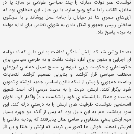
توانست عمر دولت مبارك را چند صباحي طولاني تر سازد يا در
مقابل، انقلاب را با مانع روبرو سازد. با اين حال، اين طنطاوي بود كه
آرزوهاي مصري ها در خيابان را جامه عمل پوشاند و با سرنگون
ساختن رييس جمهور و شكل دادن به شوراي نظامي براي اداره دولت
به مردم پاسخ داد.
بعدها روشن شد كه ارتش آمادگي نداشت به اين دليل كه نه برنامه
اي اجرايي و مدون براي اداره دولت داشت و نه طرحي سياسي براي
حكومتداري و حكومت ورزي. نيروهاي مسلح سيبل حمله ي نيروهاي
مختلف سياسي قرار گرفتند و بنابراين تصميم گرفتند انتخابات
رياست جمهوري را پيش از اينكه قانون اساسي جديد نوشته و تدوين
شود برگزار كنند. ارتش، دولت را به محمد مرسي (كه احمد شفيق
دوست و همكار بازنشسته ي خود را شكست داد) واگذار كرد. اخوان
المسلمين نتوانست ظرفيت هاي ارتش را به درستي درك كند. اين
سوء برداشت هم به اين دليل بود كه پس از آنكه دو چهره بسيار
مهم ارتش يعني طنطاوي و سامي عنان پذيرفتند كه بودجه دفاعي را
افزايش ندهند اخواني ها تصور مي كردند كه ارتش را خنثا و بي اثر