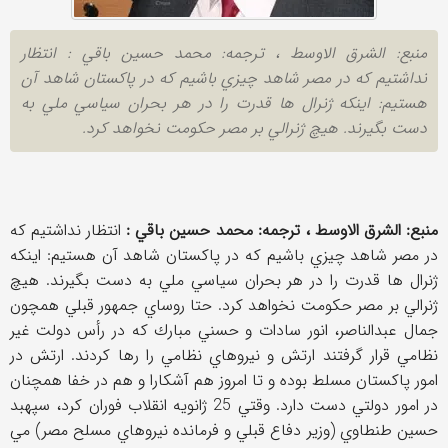
منبع: الشرق الاوسط ، ترجمه: محمد حسين باقي : انتظار
نداشتيم كه در مصر شاهد چيزي باشيم كه در پاكستان شاهد آن
هستيم: اينكه ژنرال ها قدرت را در هر بحران سياسي ملي به
دست بگيرند. هيچ ژنرالي بر مصر حكومت نخواهد كرد.
منبع: الشرق الاوسط ، ترجمه: محمد حسين باقي :
انتظار نداشتيم كه
در مصر شاهد چيزي باشيم كه در پاكستان شاهد آن هستيم: اينكه
ژنرال ها قدرت را در هر بحران سياسي ملي به دست بگيرند. هيچ
ژنرالي بر مصر حكومت نخواهد كرد. حتا روساي جمهور قبلي همچون
جمال عبدالناصر، انور سادات و حسني مبارك كه در رأس دولت غير
نظامي قرار گرفتند ارتش و نيروهاي نظامي را رها كردند. ارتش در
امور پاكستان مسلط بوده و تا امروز هم آشكارا و هم در خفا همچنان
در امور دولتي دست دارد. وقتي 25 ژانويه انقلاب فوران كرد، سپهبد
حسين طنطاوي (وزير دفاع قبلي و فرمانده نيروهاي مسلح مصر) مي