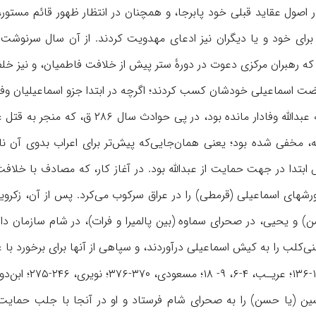
 در اصول عقاید قبلی خود پابرجا، و همچنان در انتظار ظهور قائم مستو
که رهبران مرکزی دعوت در دورهٔ ستر پیش از خلافت فاطمیان، و نیز خلف
 اسماعیلی خودشان کسب کردند؛ اگرچه در ابتدا جزو اسماعیلیان وفادار ب
در این میان، زکرویه که به عبدالله وفاد
تدا در جهت حمایت از عبدالله بود. در آغاز کار، که مصادف با خلافت 
 و یحیى، در صحرای سماوه (بین پالمیرا و فرات)، در شام سازمان داد 
بنی‌‌کلب را به کیش اسماعیلی درآوردند، و سپاهی از آنها برای برخورد ب
ین (یا حسن) را به صحرای شام فرستاد و او در آنجا با جلب حمایت ب