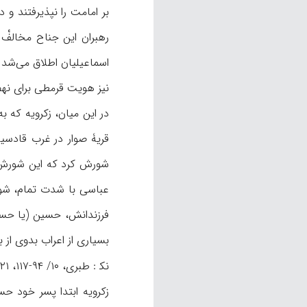
بر امامت را نپذیرفتند و
اسماعیلیان اطلاق می‌شد 
نیز هویت قرمطی برای نهضت
شورش کرد که این شورش اب
فرزندانش، حسین (یا حسن)
بسیاری از اعراب بدوی از 
نک‍ : طبری، ۱۰/ ۹۴-۱۱۷، ۱۲۱-۱۳۶؛ عریـب، ۴-۶، ۹- ۱۸؛ مسعودی، ۳۷۰-۳۷۶؛ نویری، ۲۴۶-۲۷۵؛ ابن‌دواداری، ۶/ ۶۹- ۸۹؛ مقریزی، ۱/ ۱۶۸- ۱۷۹؛ هالم،
زکرویه ابتدا پسر خود حس