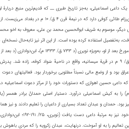
ان یک داعی اسماعیلی، به‌جز تاریخ طبری ــ که قدیم‌ترین منبع دربار
روایات، ریشه در رسالۀ ابن‌رزام طائی کوفی دا
دیگر، موسوم به شریف ابوالحسین محمد بن علی، معروف به اخو محسن، 
نگارش یافت، به‌تفصیل استفاده کرده بوده است. از این اثر نیز تابه‌حال نسخه
م)، ابن‌دواداری (د بعد از ۷۳۶ ق/ ۱۳۳۶ م) و مقریزی (د ۸۴۵ ق/ ۱۴۴۱ م) حفظ شده‌اند.
زکرویه در اواسط قرن ۳ ق/ ۹ م در قریۀ میسانیه، واقع در ناحیهٔ سَواد کوفه، 
که داعی حسین اهوازی که دستورات خود را از مرکز دعوت اسماعیلیه در 
‌م) را به کیش اسماعیلی درآورد. دستیار اصلی حمدانْ برادر همسر (
یز بود. حمدان و عبدان تعداد بسیاری از داعیان را تعلیم دادند و نیز همان
 تعالیم را به او آموخت. درنهایت، عبدان زکرویه را که مردی باهوش بود،