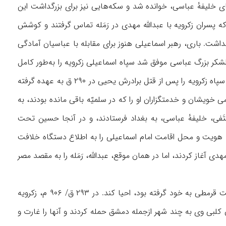
ای خلیفهٔ عباسی، خوانده شد و سکه‌هایی نیز برای بزرگداشت این
 پسران زکرویه با عبدالله مهدی در رَمَله تماس گرفتند و کوشش
داشت. باری، رهبر اسماعیلی هنوز برای مقابله با عباسیان آمادگی
 درخواست فرزندان زکرویه پاسخ رد داد. در همان حال، در سال ۲۹۱ ق، یک لشکر بزرگ عباسی موفق شد سپاه اسماعیلی زکرویه را به‌طور کامل
نابود کند. در پی این شکست بود که حسین‌ بن زکرویه، «صاحب‌الشامه»، که در آن هنگام رهبری سپاه زکرویه را پس از قتل برادرش یحیى در ۲۹۰ ق به عهده گرفته
ی خویشان و خدمتگزاران او را که در سلمیّه باقی ‌مانده بودند، به
 را نزد مُکتَفی، خلیفهٔ عباسی، به بغداد فرستادند، و در آنجا حسین تحت
، هویت و محل اقامت امام اسماعیلی را به اطلاع دستگاه خلافت
آغاز کردند، اما در همان موقع، عبدالله، رَمَله را به مقصد مصر
پس از این وقایع، زکرویه شخصاً تصمیم گرفت تا فعالیتهای دعوت خود را، که اینک نوعی ماهیت قرمطی به ‌خود گرفته بود، احیا کند. در ۲۹۳ ق/ ۹۰۶ م، زکرویه
ان کلبی وی به چند شهر ازجمله دمشق حمله کردند و آنها را غارت و