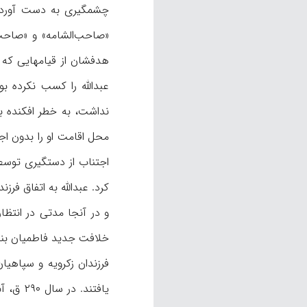
چشمگیری به‌ دست آورد. 
«صاحب‌الشامه» و «صاحب‌ا
هدفشان از قیامهایی که ع
عبدالله را کسب نکرده بو
نداشت، به خطر افکنده بو
محل اقامت او را بدون اجا
کرد. عبدالله به اتفاق فر
خلافت جدید فاطمیان بن
فرزندان زکرویه و سپاهیا
یافتند. در سال ۲۹۰ ق، آنها سلمیّه، حُمص و چند شهر دیگر را در ناحیهٔ