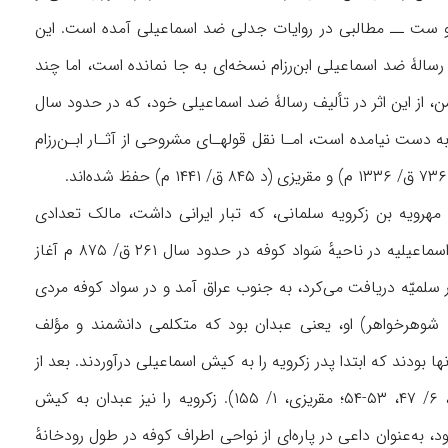
ۀ او ست ــ مطالبی در روایات جدلی ضد اسماعیلی آمده است. این
رد که در نیمۀ قرن ۴ ق/ ۱۰ م در بغداد می‌زیست. از رسالۀ ضد اسماعیلی ابن‌‌رزام نسخه‌ای به ‌جا نمانده است، اما چند
از این اثر در تألیف رسالۀ ضد اسماعیلی خود، که در حدود سال
‌ای به دست نیامده است، امـا نقل قولهـای مشروحی از آثـار ابـن‌رزام
زاده شد. پدرش مهرویه بن زکرویه سلمانی، که تبار ایرانی داشت، مالک تعدادی
نخلستان خرما در جنوب عراق بود و از وضع مالی نسبتاً مطلوبی برخوردار بود. فعالیتهای دعوت اسماعیلیه در ناحیهٔ سَواد کوفه در حدود سال ۲۶۱ ق/ ۸۷۵ م آغاز
سلمیّه دریافت می‌کرد، به جنوب عراق آمد و در سواد کوفه مردی
یا شوهرخواهر) او، یعنی عبدان بود که متکلمی دانشمند و مؤلف
ها بودند که ابتدا پدر زکرویه را به کیش اسماعیلی درآوردند. بعد از
طی مراحل لازم، مهرویه خود نیز به مرتبۀ داعی دست یافت (نویری، ۲۵/ ۱۹۱-۱۹۲؛ ابن‌‌دواداری، ۶/ ۴۷، ۵۳-۵۴؛ مقریزی، ۱/ ۱۵۵). زکرویه را نیز عبدان به کیش
 به‌عنوان داعی در پاره‌ای از نواحی اطراف کوفه در طول رودخانهٔ