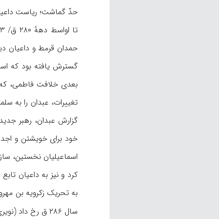
حدّ گماشت؛ ریاست داعیان آ
حمدان قرمط و داعیان دیگ
بعدی خلافت فاطمی، که ب
تغییرات، عبدان را به سل
گزارش عبدان، رهبر جدید
خود برای خویشتن و اجدا
اسماعیلیان نخستین، سازم
کرد و نیز به داعیان تابع
به تحریک زکرویه بن مهروی
سال ۲۸۶ ق رخ داد (نویری، ۲۵/ ۲۲۷-۲۳۲؛ ابن‌‌دواداری، ۶/ ۶۵- ۶۸؛ مقریزی، ۱/ ۱۶۷- ۱۶۸؛ دفتری،