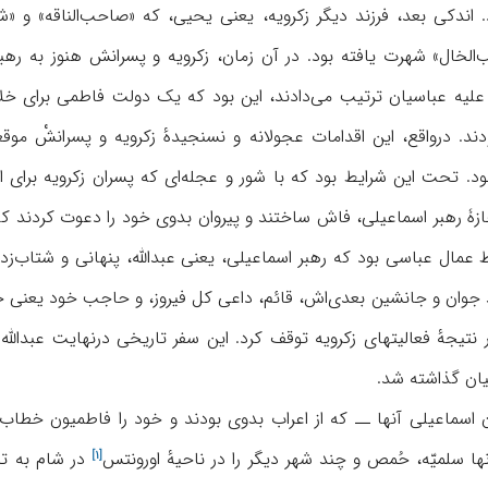
اندکی بعد، فرزند دیگر زکرویه، یعنی یحیى، که «صاحب‌الناقه» و «
لخال» شهرت یافته بود. در آن زمان، زکرویه و پسرانش هنوز به رهبر ا
لیه عباسیان ترتیب می‌دادند، این بود که یک دولت فاطمی برای خلاف
دند. درواقع، این اقدامات عجولانه و نسنجیدهٔ زکرویه و پسرانشْ موقع
د. تحت این شرایط بود که با شور و عجله‌ای که پسران زکرویه برای ا
زۀ رهبر اسماعیلی، فاش ساختند و پیروان بدوی خود را دعوت کردند که به
زند جوان و جانشین بعدی‌اش، قائم، داعی کل فیروز، و حاجب خود یعنی جع
یان گذاشته شد.
ن اسماعیلی آنها ــ که از اعراب بدوی بودند و خود را فاطمیون خطاب
اورونتس
در شام به تس
[۱]