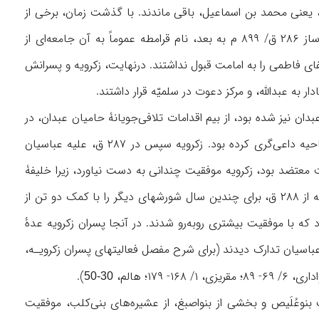
ر، یعنی محمد بن اسماعیل، باقی ماندند. با گذشت زمان، برخی از
رهبران این جناح مخالفْ برای خود و یا دیگران نیز ادعای مهدویت کردند. از آن سال سرنوشت‌ساز ۲۸۶ ق/ ۸۹۹ م به بعد، نام قرامطه عموماً به آن جامعه‌ای از
ای فاطمی را به امامت قبول نداشتند. درنهایت، زکرویه و پسرانش
ه عبدالله، و مرکز دعوت در سلمیّه قرار داشتند.
ار مانده بود، در پی حوادث سال ۲۸۶ ق، که منجر به قتل عبدان نیز شده بود، از بیم اقدامات تلافی‌جویانۀ حامیان عبدان، در
قریۀ صوار در غرب قادسیه، مخفی شده بود؛ یعنی همان‌جایی‌که پیش‌تر برای اعراب بدوی آن ناحیه داعی‌گری کرده بود. زکرویه سپس در ۲۸۷ ق، علیه عباسیان
معتضد بود، زکرویه موفقیت چندانی به‌‌ دست نیاورد، زیرا خلیفۀ
عباسی با شدت تمام، شورشهای اسماعیلی (قرمطی) را در عراق سرکوب می‌کرد. پس از آن، زکرویه از ۲۸۸ ق، برای چندین سال شورشهای دیگر را با کمک دو تن از
که با موفقیت بیشتری روبه‌رو شدند. در آنجا پسران زکرویه عدهٔ
ا عباسیان تدارک دیدند (برای شرح مفصل فعالیتهای پسران زکرویـه،
).
30-50
نوعُلَیص و بخشی از بنواصبغ، از عشیره‌های بنی‌‌کلب، موفقیت