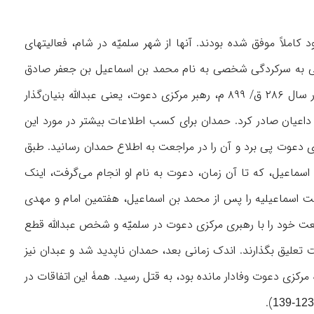
 واقعی خود کاملاً موفق شده بودند. آنها از شهر سلمیّه در شام، فعالیتهای
یلی به سرکردگی شخصی به نام محمد بن ‌اسماعیل بن‌ جعفر صادق
گسترش یافته بود که اسماعیلیان در انتظار ظهور قریب‌الوقوع او به‌عنوان مهدی و قائم بودند. در سال ۲۸۶ ق/ ۸۹۹ م، رهبر مرکزی دعوت، یعنی عبدالله بنیان‌گذار
داعیان صادر کرد. حمدان برای کسب اطلاعات بیشتر در مورد این
ری دعوت پی برد و آن را در مراجعت به اطلاع حمدان رسانید. طبق
ماعیل، که تا آن زمان، دعوت به نام او انجام می‌گرفت، اینک
اسماعیلیه را پس از محمد بن ‌اسماعیل، هفتمین امام و مهدی
عت خود را با رهبری مرکزی دعوت در سلمیّه و شخص عبدالله قطع
 تعلیق بگذارند. اندک زمانی بعد، حمدان ناپدید شد و عبدان نیز
 مرکزی دعوت وفادار مانده بود، به قتل رسید. همۀ این اتفاقات در
).
123-139