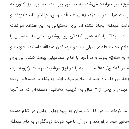
شیخ» نیز خوانده می‌شد، به حسین پیوست؛ حسین نیز اکنون به
سماعیلی در سلمیّه، یعنی عبدالله مهدی، وفادار مانده بودند و
ت عبدالله ایجاد کنند؛ اما برای دستیابی به این هدف، موافقت
یت عبدالله را، که هنوز آمادگی روبه‌روشدن علنی با عباسیان را
علام دولت فاطمی برای به‌قدرت‌رساندن عبدالله داشتند، هویت و
 سلمیّه بروند و در آنجا با امام اسماعیلی بیعت کنند. این برای
اجتناب از دستگیری توسط عمال عباسی بود که رهبر اسماعیلی، یعنی عبدالله، پنهانی و شتاب‌زده در ۲۸۹ ق/ ۹۰۲ م، سلمیه را در اوج موفقیت نهضت زکرویه ترک
فر بن علی، و چند تن ملازم دیگر، ابتدا به رَمَله در فلسطین رفت
و در آنجا مدتی در انتظار نتیجهٔ فعالیتهای زکرویه توقف کرد. این سفر تاریخی درنهایت عبدالله مهدی را پس از ۷ سال به افریقیه کشانید؛ منطقه‌ای که در آنجا
 می‌کردند ــ در آغاز کـارشان به پیروزیهای زیادی در شام دست
خیر خود درآوردند و در آن ناحیه دولت زودگذری به نام عبدالله