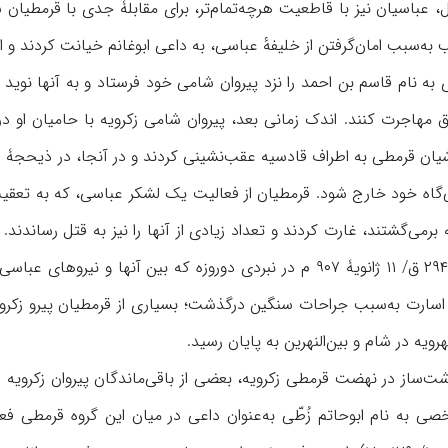
، عباسیان نیز با قاطعیت هرچه‌تمام‌تر، برای مقابلۀ جدی با قرمطیان 
ه‌سبب امان‌گرفتن از خلیفهٔ عباسی، به داعی ابوغانم خیانت کردند و او
 نام قاسم ‌بن‌ احمد را نزد پیروان شامی خود فرستاد و به آنها نوید 
مهاجرت کنند. اندک زمانی بعد، پیروان شامی زکرویه با حامیان او در س
‌گاه خود خارج شود. قرمطیان از فعالیت یک لشکر عباسی، که به تعقیب
به برمی‌گشتند، غارت کردند و تعداد زیادی از آنها را نیز به قتل رساندند
سرانجام در ۲۲ ربیع‌الاول ۲۹۴ ق/ ۱۱ ژانویۀ ۹۰۷ م در نبردی دوروزه ک
اسارت به‌سبب جراحات سنگین درگذشت؛ بسیاری از قرمطیان پیرو زکرویه
رویه در شام و بین‌النهرین به پایان رسید.
از در نهضت قرمطی زکرویه، بعضی از باقی‌ماندگان پیروان زکرویه در س