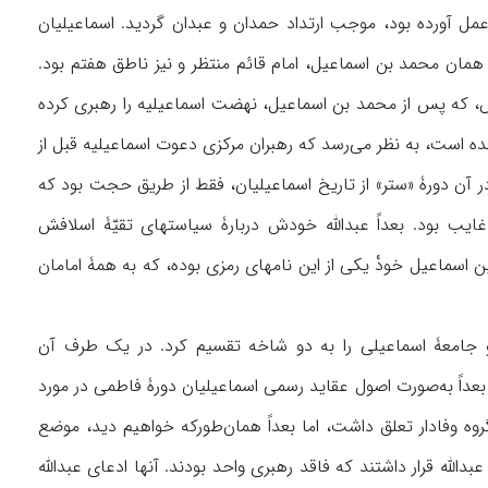
عمل آورده بود، موجب ارتداد حمدان و عبدان گردید. اسماعیلیان
ز ۷ امام اعتقاد داشتند که آخرین آنها همان محمد بن ‌اسماعیل، امام قائم منتظر و نیز ناطق هفتم بود.
نشینانش، که پس از محمد بن اسماعیل، نهضت اسماعیلیه را رهبری کرده
مده است، به نظر می‌رسد که رهبران مرکزی دعوت اسماعیلیه قبل از
ه، برای خود مرتبهٔ «حجّت» را قائل شده بودند (جعفر بن منصور، ۹۷، نیز ۱۰۲ ﺑﺒ ). در آن دورۀ «ستر» از تاریخ اسماعیلیان، فقط از طریق حجت بود که
غایب بود. بعداً عبدالله خودش دربارۀ سیاستهای تقیّۀ اسلافش
 ‌اسماعیل خودْ یکی از این نامهای رمزی بوده، که به همۀ امامان
 جامعۀ اسماعیلی را به دو شاخه تقسیم کرد. در یک طرف آن
ه بعداً به‌صورت اصول عقاید رسمی اسماعیلیان دورۀ فاطمی در مورد
 گروه وفادار تعلق داشت، اما بعداً همان‌طورکه خواهیم دید، موضع
دالله قرار داشتند که فاقد رهبری واحد بودند. آنها ادعای عبدالله