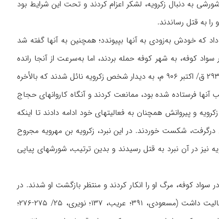
شورشی به دنبال زکرویه، لشکر اعزام کردند و تحت این شرایط بود
 را به قتل رساندند.
داد که خودش به‌زودی به آنها بپیوندد؛ همچنین به آنها گفته شد
واد کوفه، به شهر کوفه حمله بردند، اما به‌سرعت از آنجا رانده
شدند. درنتیجه، این شورشیان قرمطی به اطراف قادسیه عقب‌نشینی کردند و در آنجا، در ذیحجۀ ۲۹۳ ق/ اکتبر ۹۰۶ م، به دیدار شخص زکرویه نائل شدند که بالأخره
 آنها فرستاده شده بود، ممانعت کردند و آنگاه کاروانهای حجاج
. زکرویه و پیروانش همچنان به فعالیتهای خود ادامه دادند تا اینکه
ه بین آنها و نیروهای عباسی درگرفت، شکست خوردند. در این نبرد، زکرویه بن مهرویه مجروح
 نیز در آن نبرد به قتل رسیدند و بدین ترتیب، شورشهای پیاپی
واد کوفه، مرگ او را انکار کردند و منتظر بازگشت او شدند. در
سال ۲۹۵ ق/ ۹۰۸ م، شخصی به نام ابوحاتم زُطّی به‌عنوان داعی در میان این گروه قرمطی فعالیت داشت (مسعودی، ۳۹۱؛ عریب، ۱۳۷؛ نویری، ۲۵/ ۲۷۵-۲۷۶؛