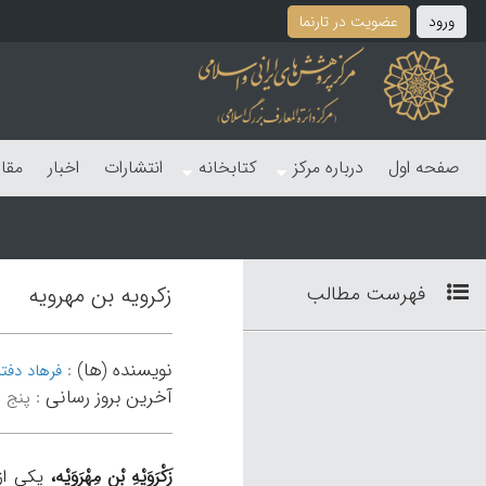
ورود
عضویت در تارنما
صفحه اول
درباره مرکز
کتابخانه
انتشارات
اخبار
مقا
فهرست مطالب
زکرویه بن مهرویه
نویسنده (ها)
:
فرهاد دفت
آخرین بروز رسانی
:
پنج شنبه 4
زَکْرَوَیْهِ بْنِ مِهْرَوَیْه،
یکی از