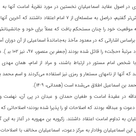
ی در اصول عقاید اسماعیلیانِ نخستین در مورد نظریۀ امامت آنها به 
نخستین، همان‌طورکه پیش‌تر گفتیم، دراصل به سلسله‌ای ا
 ۲۸۶ ق، عبدالله موقعیت خود را چنان مستحکم یافت که عملاً برای خود و جا
براساس اشاراتی که در معدود مآخذ به‌جاماندهٔ اسماعیلی از آن دوران آ
اصلاحات عبدالل
 با شخص امام مستور در ارتباط باشند، و مراد از امام، همان مهدی 
که آنها از نامهای مستعار و رمزی نیز استفاده می‌کردند و اسم محمد بن
مد بن‌ اسماعیل اطلاق می‌شده است (همدانی، ۹-۱۴).
الله در عقیدۀ امامت و طغیان حمدان و عبدان در پی آن، نهضت و
ز دعوت و عبدالله بودند که اصلاحات او را پذیرا شده بودند؛ اصلاحاتی ک
یان به تداوم امامت اعتقاد داشتند. زکرویه ‌بن ‌مهرویه در آغاز به این
ل این اسماعیلیان وفادار به مرکز دعوت، اسماعیلیان مخالف با اصلاحات عب