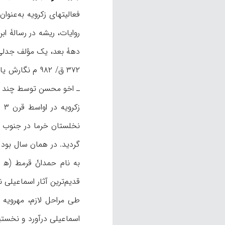
فعالیتهای زکرویه به‌عنو
دهۀ بعد، یک مؤلف جدلی 
۳۷۲ ق/ ۹۸۲ م 
ـ اخو محسن توسط چند مورخ بعد از او، به‌ویژه نویری (د ۷۳۳ ق/ ۱۳۳۳ 
گردید. در همان سال بود 
به نام حمدانْ قرمط (ه‍ 
قدیم‌ترین آثار اسماعیلی ن
اسماعیلی درآورد و نخستین