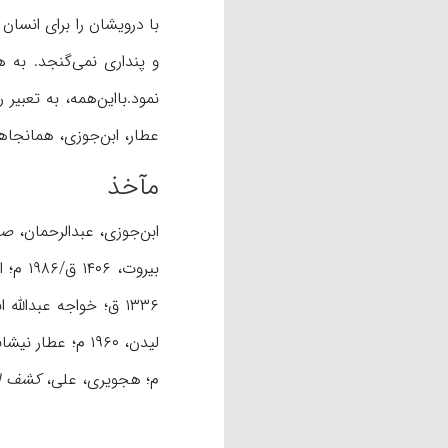
و پنداری نمی‌گنجد. به ه
نمود.بااین‌همه، به تعبیر
عطار، ابن‌جوزی، همانجاها؛ س
مآخذ
ابن‌جوزی، عبدالرحمان،
صف
بیروت، ۱۴۰۶ ق/۱۹۸۶ م؛ ابونعیم اصفهانی، احمد،
۱۳۳۶ ق؛ خواجه عبدالله انصاری،
لیدن، ۱۹۶۰ م؛ عطار نیشابوری، فریدالدین،
م؛ هجویری، علی،
کشف ا