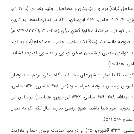
از جزئیات زندگی و شرح احوال رقی اطلاعی در دست نیست. تنها می‌دانیم که اهل رَقّه (شهری بر ساحل فرات) بود و از نزدیکان و مصاحبان جنید بغدادی (د ۲۹۷ یا
۲۹۸ ق/۹۱۰ یا ۹۱۱ م) و عبدالله بن جلاء به شمار می‌آمد (سلمی، ۳۲۱؛ خواجه عبدالله، ۴۰۸؛ ابن‌جوزی، ۴/ ۱۹۷؛ جامی، ۱۶۴؛ ابن‌ملقن، ۲۹). در تذکره‌نامه‌ها به تاریخ
رقی در کودکی، در فتنۀ مخلوق‌گفتن
قرآن
(۲۱۸- ۲۱۹ ق/۸۳۳-۸۳۴ م)
تر تذکره‌نویسان او را از معمران صوفیه دانسته‌اند (مثلاً نک‍ : سلمی، جامی، همانجاها)، باید تولد
، همین برخورد رقی با ذوالنون مصری و شنیدن سخن او، وی را به سوی تصوف کشاند.
 کوشید تا با سفر به شهرهای مختلف، نگاه منفی مردم به صوفیان
را که در نتیجۀ بی‌مبالاتی و کج‌رفتاریِ برخی از متصوفه ایجاد شده بود، اصلاح کند و دل آنان را با روش و منش صوفیه همراه سازد (ص ۴۰۸؛ قشیری، ۱۳۲؛ جامی،
۱۶۵). از وی قطعه‌ای شعر و سخنانی چند در منابع صوفیه نقل شده است (ابونعیم، ۱۰/ ۳۵۴؛ خواجه عبدالله، ۴۰۸- ۴۰۹؛ سلمی، ۳۲۲؛ ابن‌جوزی، همانجا). براساس این
توجه امور دنیا باشد، هیچ ارزشی ندارد، حال‌آنکه اگر به دنبال
رقی نشان دوستی خداوند را برگزیدن طاعت او و پیروی از رسولش می‌‌دانست (ابونعیم، همانجا؛ سلمی، ۳۲۳؛ قشیری، ۲۵)، و در دنیا خدمت اولیای خدا و ملازمت