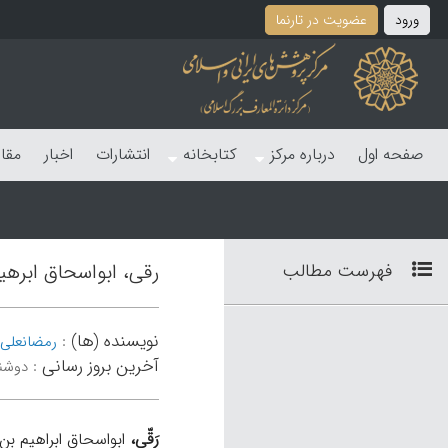
ورود
عضویت در تارنما
صفحه اول
درباره مرکز
کتابخانه
انتشارات
اخبار
مقا
فهرست مطالب
رقی، ابواسحاق ابرهی
نویسنده (ها)
:
رمضانعلی ا
آخرین بروز رسانی
:
دوشنبه 29 به
رَقّی،
ابواسحاق ابراهیم بن داوود قصار (د ۳۲۶ ق/ ۹۳۸