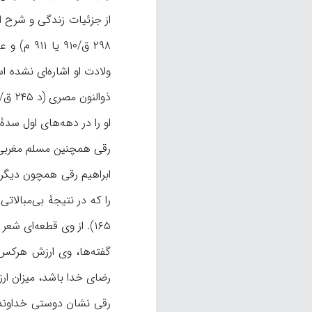
ولادت او اشاره‌ای نشده ا
رقی همچنین مسلم مغربی (د قرن ۴ ق/ ۱۰ م) و بیشتر مشایخ شام را دیده بود (هج
ابراهیم رقی همچون دیگر 
گفته‌ها، وی ارزش هرکس ر
رضای خدا باشد، میزان ارزش و مر