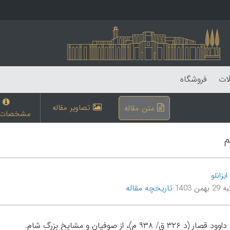
لات
فروشگاه
تصاویر مقاله
متن مقاله
مشخصات م
م
یزانلو
تاریخچه مقاله
من 1403
 م)، از صوفیان و مشایخ بزرگ شام.