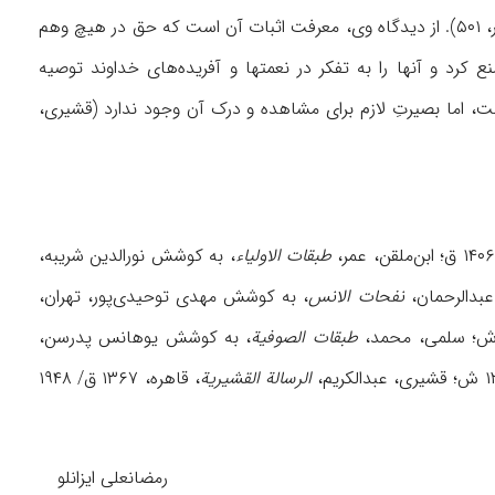
با درویشان را برای انسان کافی می‌شمرد (ابونعیم، همانجا؛ سلمی، ۳۲۲؛ خواجه عبدالله، ۴۰۹؛ عطار، ۵۰۱). از دیدگاه وی، معرفت اثبات آن است که حق در هیچ وهم
کرد و آنها را به تفکر در نعمتها و آفریده‌های خداوند توصیه
ست، اما بصیرتِ لازم برای مشاهده و درک آن وجود ندارد (قشیری،
طبقات الاولیاء
، به کوشش نورالدین شریبه،
نفحات الانس
، به کوشش مهدی توحید‌ی‌پور، تهران،
طبقات الصوفیة
، به کوشش یوهانس پدرسن،
الرسالة القشیریة
، قاهره، ۱۳۶۷ ق/ ۱۹۴۸
رمضانعلی ایزانلو