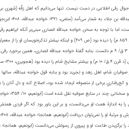
ست، اما با توجه ‌به سخن خواجه عبدالله انصاری مبنی‌بر آنکه ابراهیم 
ذوالنون مصری (د ۲۴۵ ق/ ۸۵۹ م) را دیده بود (ص ۴۰۹) و اینکه بیش
او را در دهه‌های اول سدۀ ۳ ق/ ۹ م دانست. بنابه گفتۀ خواجه عبدالله انصاری
ویری، ۳۰۰؛ سلمی، همانجا).
صوفیان شام، اهل زهد و تجرید بود و بنابه قول خواجه عبدالله، سالها
ا به اندازۀ همت او می‌دانست، و بر این باور بود که اگر فردی همتش م
تبۀ او را نمی‌توان دریافت (ابونعیم، همانجا؛ خواجه عبدالله، ۴۰۸؛ عطار، ۵۰۰-۵۰۱).