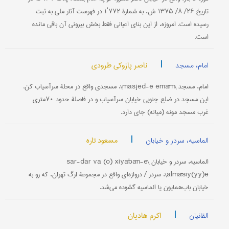
تاریخ ۲۶/ ۸/ ۱۳۷۵ ش، به شمارۀ ۷۷۲‘۱ در فهرست آثار ملی به ثبت
رسیده است. امروزه، از این بنای اعیانی فقط بخش بیرونی آن باقی مانده
است.
|
ناصر پازوکی طرودی
امام، مسجد
امام، مسجد \masjed-e emām\، مسجدی واقع در محلۀ سرآسیاب کن.
این مسجد در ضلع جنوبی خیابان سرآسیاب و در فاصلۀ حدود ۷۰متری
غرب مسجد مونه (میانه) جای دارد.
|
مسعود تاره
الماسیه، سردر و خیابان
الماسیه، سردر و خیابان \sar-dar va (o) xiyābān-e
almāsiy(yy)e\، سردر / دروازه‌ای واقع در مجموعۀ ارگ تهران، که رو به
خیابان باب‌همایون یا الماسیه گشوده می‌شد.
|
اکرم هادیان
القانیان