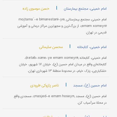
|
حسن موسوی زاده
امام خمینی، مجتمع بیمارستان
امام خمینی، مجتمع بیمارستانی \mojtamaʾ-e bīmārestānī-ye
emām xomeynī\، از بزرگ‌ترین و مجهزترین مراکز درمانی و آموزشی
قدیمی در تهران.
|
محسن سلیمانی
امام خمینی، کتابخانه
امام خمینی، کتابخانه \ketāb-xāne-ye emām xomeynī\،
کتابخانه‌ای واقع در میدان امام حسین (ع)، خیابان ۱۷ شهریور، خیابان
خشکبارچی، پارک خیام، در محدودۀ منطقۀ ۱۳ شهرداری تهران.
|
ناصر پازوکی طرودی
امام حسین (ع)، مسجد
امام حسین (ع)، مسجد \masjed-e emām hoseyn\، مسجدی واقع
در محلۀ سر‌آسیاب کن.
|