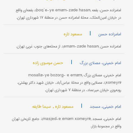
امامزاده حسن، بقعه \boqʾe-ye emām-zāde hasan\، بقعه‌ای واقع
در خیابان امین‌الملک، محلۀ امامزاده حسن در منطقۀ ۱۷ شهرداری تهران.
|
مسعود تاره
امامزاده حسن
امامزاده حسن \emām-zāde hasan\، از محله‌های جنوب غربی تهران.
|
حسن موسوی زاده
امام خمینی، مصلای بزرگ
امام خمینی، مصلای بزرگ \mosallā-ye bozorg- e emām
xomeynī\، مصلایی واقع در محلۀ عباس‌آباد، خیابان شهید دکتر بهشتی،
روبه‌روی خیابان میرعماد، در منطقۀ ۷ شهرداری تهران.
|
مسعود تاره ,
سیما طایفه
امام خمینی، مسجد
امام خمینی، مسجد \masjed-e emām xomeynī\، جامع تاریخی تهران
واقع در مجموعۀ بازار.