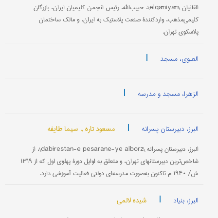
القانیان \elqāniyān\، حبیب‌الله، رئیس انجمن کلیمیان ایران، بازرگان
کلیمی‌مذهب، واردکنندۀ صنعت پلاستیک به ایران، و مالک ساختمان
پلاسکوی تهران.
|
العلوی، مسجد
|
الزهرا، مسجد و مدرسه
|
مسعود تاره ,
سیما طایفه
البرز، دبیرستان پسرانه
البرز، دبیرستان پسرانه \dabīrestān-e pesarāne-ye alborz\، از
شاخص‌ترین دبیرستانهای تهران، و متعلق به اوایل دورۀ پهلوی اول که از ۱۳۱۹
ش/ ۱۹۴۰ م تاکنون به‌صورت مدرسه‌ای دولتی فعالیت آموزشی دارد.
|
شیده لالمی
البرز، بنیاد