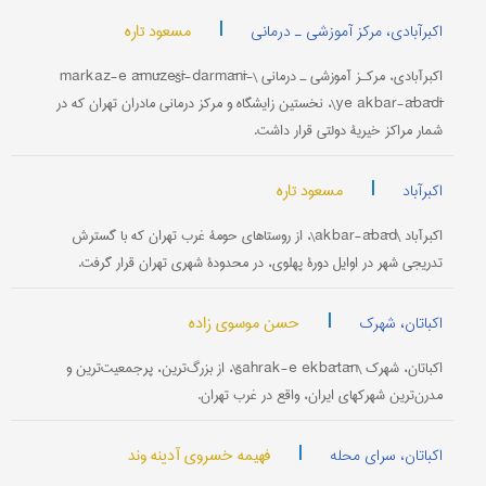
|
مسعود تاره
اکبرآبادی، مرکز آموزشی ـ درمانی
اکبرآبادی، مرکـز آموزشی ـ درمانی \markaz-e āmūzešī-darmānī-
ye akbar-ābādī\، نخستین زایشگاه و مرکز درمانی مادران تهران که در
شمار مراکز خیریۀ دولتی قرار داشت.
|
مسعود تاره
اکبرآباد
اکبرآباد \akbar-ābād\، از روستاهای حومۀ غرب تهران که با گسترش
تدریجی شهر در اوایل دورۀ پهلوی، در محدودۀ شهری تهران قرار گرفت.
|
حسن موسوی زاده
اکباتان، شهرک
اکباتان، شهرک \šahrak-e ekbātān\، از بزرگ‌ترین، پرجمعیت‌ترین و
مدرن‌ترین شهرکهای ایران، واقع در غرب تهران.
|
فهیمه خسروی آدینه وند
اکباتان، سرای محله