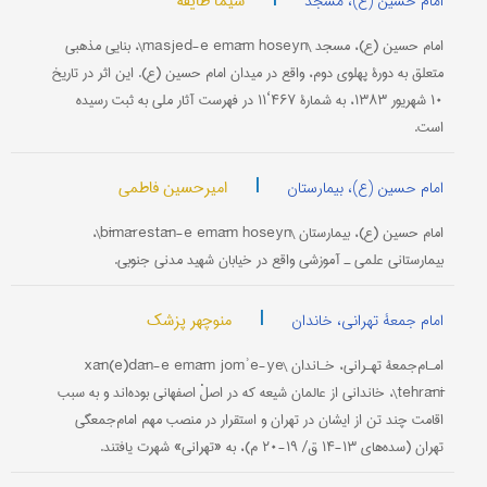
سیما طایفه
امام حسین (ع)، مسجد
امام حسین (ع)، مسجد \masjed-e emām hoseyn\، بنایی مذهبی
متعلق به دورۀ پهلوی دوم، واقع در میدان امام حسین (ع). این اثر در تاریخ
۱۰ شهریور ۱۳۸۳، به شمارۀ ۴۶۷‘۱۱ در فهرست آثار ملی به ثبت رسیده
است.
|
امیرحسین فاطمی
امام حسین (ع)، بیمارستان
امام حسین (ع)، بیمارستان \bīmārestān-e emām hoseyn\،
بیمارستانی علمی ـ آموزشی واقع در خیابان شهید مدنی جنوبی.
|
منوچهر پزشک
امام جمعۀ تهرانی، خاندان
امـام‌جمعۀ تهـرانی، خـاندان \xān(e)dān-e emām jomʾe-ye
tehrānī\، خاندانی از عالمان شیعه که در اصلْ اصفهانی بوده‌اند و به سبب
اقامت چند تن از ایشان در تهران و استقرار در منصب مهم امام‌جمعگی
تهران (سده‌های ۱۳-۱۴ ق/ ۱۹-۲۰ م)، به «تهرانی» شهرت یافتند.