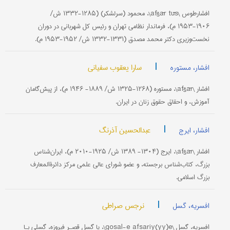
افشار‌طوس \afšār tūs\، محمود (سرلشکر) (۱۲۸۵-۱۳۳۲ ش/
۱۹۰۶-۱۹۵۳ م)، فرماندار نظامی تهران و رئیس کل شهربانی در دوران
نخست‌وزیری دکتر محمد مصدق (۱۳۳۱-۱۳۳۲ ش/ ۱۹۵۲-۱۹۵۳ م).
|
سارا یعقوب سفیانی
افشار، مستوره
افشار \afšār\، مستوره (۱۲۶۸-۱۳۲۵ ش/ ۱۸۸۹- ۱۹۴۶ م)، از پیش‌گامان
آموزش، و احقاق حقوق زنان در ایران.
|
عبدالحسین آذرنگ
افشار، ایرج
افشار \afšār\، ایرج (۱۳۰۴- ۱۳۸۹ ش/ ۱۹۲۵-۲۰۱۰ م)، ایران‌شناس
بزرگ، کتاب‌شناس برجسته، و عضو شورای عالی علمی مرکز دائرةالمعارف
بزرگ اسلامی.
|
نرجس صراطی
افسریه، گسل
افسریه، گسل \gosal-e afsariy(yy)e\، یا گسل قصـر فیروزه، گسلی بـا