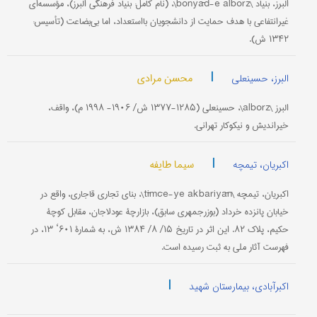
البرز، بنیاد \bonyād-e alborz\، (نام کامل: بنیاد فرهنگی البرز)، مؤسسه‌ای
غیرانتفاعی با هدف حمایت از دانشجویان با‌استعداد، اما بی‌بضاعت (تأسیس:
۱۳۴۲ ش).
|
محسن مرادی
البرز، حسینعلی
البرز \alborz\، حسینعلی (۱۲۸۵-۱۳۷۷ ش/ ۱۹۰۶- ۱۹۹۸ م)، واقف،
خیراندیش و نیکوکار تهرانی.
|
سیما طایفه
اکبریان، تیمچه
اکبریان، تیمچه \tīmče-ye akbariyān\، بنای تجاری قاجاری، واقع در
خیابان پانزده خرداد (بوزرجمهری سابق)، بازارچۀ عودلاجان، مقابل کوچۀ
حکیم، پلاک ۸۲. این اثر در تاریخ ۱۵/ ۸/ ۱۳۸۴ ش، به شمارۀ ۶۰۱‘ ۱۳، در
فهرست آثار ملی به ثبت رسیده است.
|
اکبرآبادی، بیمارستان شهید