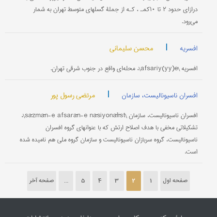
درازای حدود ۲ تا ۱۰کمـ ، کـه از جملۀ گسلهای متوسط تهران به شمار
می‌رود.
|
محسن سلیمانی
افسریه
افسریه \afsariy(yy)e\، محله‌ای واقع در جنوب شرقی تهران.
|
مرتضی رسول پور
افسران ناسیونالیست، سازمان
افسران ناسیونالیست، سازمان \sāzmān-e afsarān-e nāsiyonālīst\،
تشکیلاتی مخفی با هدف اصلاح ارتش که با عنوانهای گروه افسران
ناسیونالیست، گروه سربازان ناسیونالیست و سازمان گروه ملی هم نامیده شده
است.
صفحه اول
1
2
3
4
5
...
صفحه آخر