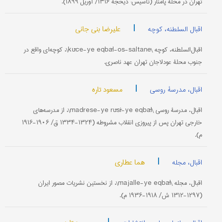
تهران در محلۀ پامنار (تأسیس: ذیحجۀ ۱۳۱۶/ آوریل ۱۸۹۹).
|
علیرضا بنی جانی
اقبال السلطنه، کوچه
اقبال‌السلطنه، کوچه \kūče-ye eqbāl-os-saltane\، کوچه‌ای واقع در
جنوب محلۀ عودلاجان تهران عهد ناصری.
|
مسعود تاره
اقبال، مدرسۀ روسی
اقبال، مدرسۀ روسی \madrese-ye rūsī-ye eqbāl\، از مدرسه‌های
خارجی تهران پس از پیروزی انقلاب مشروطه (۱۳۲۴-۱۳۳۴ ق/ ۱۹۰۶-۱۹۱۶
م).
|
هما عطاری
اقبال، مجله
اقبال، مجله \majalle-ye eqbāl\، از نخستین نشریات مصور ایران
(۱۲۹۷-۱۳۱۲ ش/ ۱۹۱۸-۱۹۳۶ م).