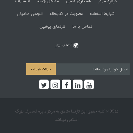
دربارۀ مرکز
همکاری علمی
مداخل جدید
انتشارات
شرایط استفاده
عضویت در کتابخانه
انجمن حامیان
تماس با ما
تارنمای پیشین
انتخاب زبان
دریافت خبرنامه
© 1405 کلیه حقوق این تارنما متعلق به مرکز دایره المعارف بزرگ
اسلامی میباشد