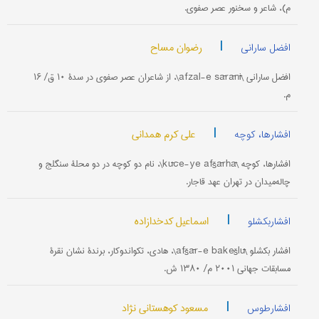
م)، شاعر و سخنور عصر صفوی.
|
رضوان مساح
افضل سارانی
افضل سارانی \afzal-e sārānī\، از شاعران عصر صفوی در سدۀ ۱۰ ق/ ۱۶
م.
|
علی کرم همدانی
افشارها، کوچه
افشارها، کوچه \kūče-ye afšārhā\، نام دو کوچه در دو محلۀ سنگلج و
چاله‌میدان در تهران عهد قاجار.
|
اسماعیل کدخدازاده
افشاربکشلو
افشار بکشلو \afšār-e bakešlū\، هادی، تکواندوکار، برندۀ نشان نقرۀ
مسابقات جهانی ۲۰۰۱ م/ ۱۳۸۰ ش.
|
مسعود کوهستانی نژاد
افشارطوس