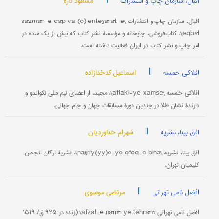
|
مسعود تاره
اقبال، سازمان چاپ و انتشارات
اقبال، سازمان چاپ و انتشارات \sāzmān-e čāp va (o) entešārāt-e
eqbāl\، کتاب‌فروشی، چاپخانه و مؤسسۀ نشر کتاب که بیش از یک سده در
امر چاپ و نشر کتاب در ایران فعالیت داشته است.
|
اسماعیل کدخدازاده
افلاکی خمسه
افلاکی خمسه \aflākī-ye xamse\، مجید، از اعضای تیم ملی تکواندو و
دارندۀ نشان طلا در چندین دورۀ مسابقات جهان و جام جهانی.
|
شهرام خداوردیان
افق بینا، نشریه
افق بینا، نشریه \našriy(yy)e-ye ofoq-e bīnā\، نشریۀ ارگان انجمن
کلیمیان تهران.
|
مرتضی موسوی
افضل نامی تهرانی
افضل نامی تهرانی \afzal-e nāmī-ye tehrānī\ (زنده در ۹۲۵ ق/ ۱۵۱۹