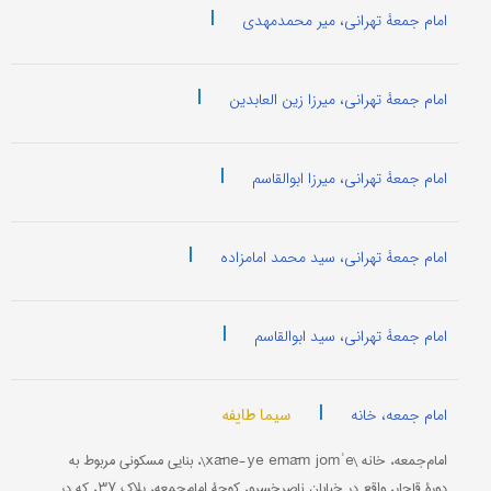
|
امام جمعۀ تهرانی، میر محمدمهدی
|
امام جمعۀ تهرانی، میرزا زین العابدین
|
امام جمعۀ تهرانی، میرزا ابوالقاسم
|
امام جمعۀ تهرانی، سید محمد امامزاده
|
امام جمعۀ تهرانی، سید ابوالقاسم
|
سیما طایفه
امام جمعه، خانه
امام‌جمعه، خانه \xāne-ye emām jomʾe\، بنایی مسکونی مربوط به
دورۀ قاجار، واقع در خیابان ناصرخسرو، کوچۀ امام‌جمعه، پلاک ۳۷، که در