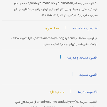
اکباتان، سرای محله \sarā-ye mahalle-ye ekbātān\، مجموعه‌ای
فرهنگی، هنری و ورزشی، زیر نظر شهرداری تهران، واقع در اکباتان، میدان
بسیج، جنب پارک نرگس، در ناحیۀ ۶، منطقۀ ۵.
|
هما عطاری
اقیانوس، هفته نامه
اقیانوس، هفته‌نامه \hafte-nāme-ye oq(i)yānūs\، تنها نشریۀ مخالف
نهضت مشروطه در تهران در دورۀ استبداد صغیر.
|
اقصی، مسجد و مدرسه
|
اقصی، مسجد
|
مسعود تاره
اقدسیه، مدرسه
اقدسیه، مدرسه \madrese-ye aqdasiy(yy)e\، از مدرسه‌های ملی