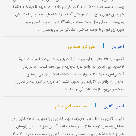
بوستان با مساحت ۵۰۰‘ ۳ مـ۲ در خیابان فلاحی در حریم ناحیۀ ۸ منطقۀ ۱
شهرداری تهران واقع است. بوستان آدینه درگذشته باغ بوده، و از ۱۳۷۴ ش
به بوستانی محلی بدل شده است. در ۱۳۸۵ ش، سازمان فضای سبز
شهرداری تهران با فراهم ساختن امکاناتی در این بوستان، ...
|
علی کرم همدانی
آخورین
آخورین \ āxūrīn\ ، یا اوخورین، از آبادیهای بخش رودبار قصران در دورۀ
قاجاریه. این آبادی در اواخر دورۀ قاجاریه از بین رفته است، اما در زمان
آبادانی‌اش حدود ۴۰ خانوار جمعیت داشته است و اراضی روستای
حاجی‌آباد واقع در ۴کیلومتری جنوب فشم، که امروزه از توابع رودبار قصران
به شمار می‌رود، از متعلقات آن بوده است.
|
سعیده صائبی مقدم
آتبین، گالری
آتبین، گالری \ gāle(o)rī-ye ātbīn\ ، گالری‌ای با مدیریت فرهاد آذرین در
خیابان ولیعصر، کوچۀ خاکزاد در محلۀ امانیه. آذرین فوق لیسانس پژوهش
هنر از دانشکدۀ هنر تهران است و ساختمان گالری با مساحت حدود ۷۰ مـ۲