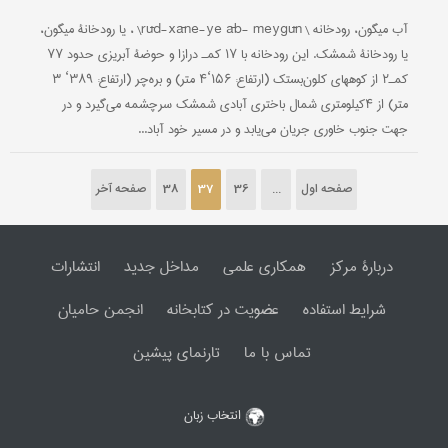
آب میگون، رودخانه \ rūd-xāne-ye āb- meygūn\ ، یا رودخانۀ میگون،
یا رودخانۀ شمشک. این رودخانه با ۱۷ کمـ درازا و حوضۀ آبریزی حدود ۷۷
کمـ‍۲ از کوههای کلون‌بستک (ارتفاع: ۱۵۶‘۴ متر) و بره‌چر (ارتفاع: ۳۸۹‘ ۳
متر) از ۴کیلومتری شمال باختری آبادی شمشک سرچشمه می‌گیرد و در
جهت جنوب خاوری جریان می‌یابد و در مسیر خود آباد...
صفحه اول
...
36
37
38
صفحه آخر
دربارۀ مرکز
همکاری علمی
مداخل جدید
انتشارات
شرایط استفاده
عضویت در کتابخانه
انجمن حامیان
تماس با ما
تارنمای پیشین
انتخاب زبان