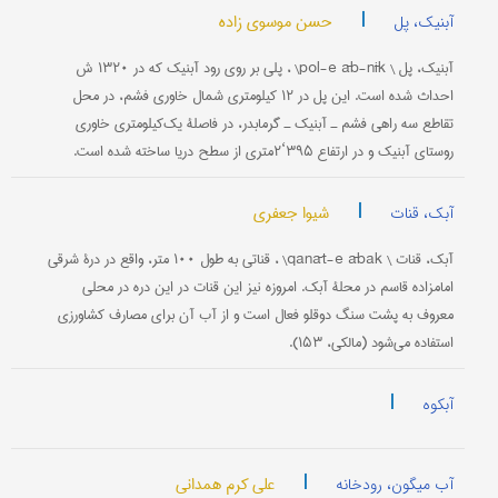
|
حسن موسوی زاده
آبنیک، پل
آبنیک، پل \ pol-e āb-nīk\ ، پلی بر روی رود آبنیک که در ۱۳۲۰ ش
احداث شده است. این پل در ۱۲ کیلومتری شمال خاوری فشم، در محل
تقاطع سه راهی فشم ـ آبنیک ـ گرمابدر، در فاصلۀ یک‌کیلومتری خاوری
روستای آبنیک و در ارتفاع ۳۹۵‘۲متری از سطح دریا ساخته شده است.
|
شیوا جعفری
آبک، قنات
آبک، قنات \ qanāt-e ābak\ ، قناتی به طول ۱۰۰ متر، واقع در درۀ شرقی
امامزاده قاسم در محلۀ آبک. امروزه نیز این قنات در این دره در محلی
معروف به پشت سنگ دوقلو فعال است و از آب آن برای مصارف کشاورزی
استفاده می‌شود (مالکی، ۱۵۳).
|
آبکوه
|
علی کرم همدانی
آب میگون، رودخانه