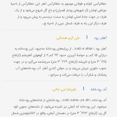
خط‌الرأسی کوتاه و طولانی موسوم به خط‌الرأس آهار. این خط‌الرأس از ناحیۀ
دوراهی اوشان (از شهرهای رودبار قصران) و باغ گل شروع می‌شود و از یک
طرف در جهت جادۀ اصلی اوشان به سمت دربندسر به پیش‌ می‌رود و از
طرف دیگر این راه به طرف شمال ‌غربی از ناحیۀ چ...
|
علی کرم همدانی
آهار، رود
آهار، رود \ rūd-e āhār\ ، از ریزابه‌های رودخانۀ جاجرود. این رودخانه به
درازای ۱۵ کمـ و حوضۀ آبریزی حدود ۹۴ کمـ۲ از کوههای آهاربشم (ارتفاع:
۱۲۵‘ ۳ متر) و تاربیشه (ارتفاع: ۲۲۹‘ ۳ متر) سرچشمه می‌گیرد و در جهت
جنوب خاوری جریان می‌یابد و در حوالی آبادی آهار، آب رودخانه‌های آب
پشکنک و شکرآب را دریافت می‌کند و سرانج...
|
علیرضا بنی جانی
آه، رودخانه
آه، رودخانه \ rūd-xāne-ye āh\ ، رودخانه‌ای از شاخه‌های رودخانۀ
سیاه‌رود. این رودخانه که آبعلی نیز نامیده می‌شود، از دامنه‌های جنوبی کوه
گل زرد (ارتفاع: ۶۹۳‘ ۳ متر) در دهستان آبعلی، واقع در ۵۲کیلومتری شمال