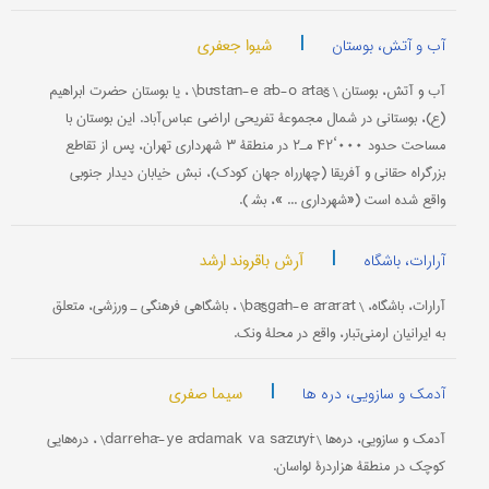
|
شیوا جعفری
آب و آتش، بوستان
آب و آتش، بوستان \ būstān-e āb-o ātaš\ ، یا بوستان حضرت ابراهیم
(ع)، بوستانی در شمال مجموعۀ تفریحی اراضی عباس‌آباد. این بوستان با
مساحت حدود ۰۰۰‘۴۲ مـ۲ در منطقۀ ۳ شهرداری تهران، پس از تقاطع
بزرگراه حقانی و آفریقا (چهارراه جهان کودک)، نبش خیابان دیدار جنوبی
واقع شده است («شهرداری ... »، بش‍‌ ).
|
آرش باقروند ارشد
آرارات، باشگاه
آرارات، باشگاه، \ bāšgāh-e ārārāt\ ، باشگاهی فرهنگی ـ ورزشی، متعلق
به ایرانیان ارمنی‌تبار، واقع در محلۀ ونک.
|
سیما صفری
آدمک و سازویی، دره ها
آدمک و سازویی، دره‌ها \ darrehā-ye ādamak va sāzūyī\ ، دره‌هایی
کوچک در منطقۀ هزاردرۀ لواسان.