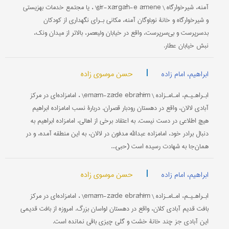
آمنه، شیرخوارگاه \ šīr-xārgāh-e āmene\ ، یا مجتمع خدمات بهزیستی
و شیرخوارگاه و خانۀ نوباوگان آمنه، مکانی بـرای نگهداری از کودکان
بدسرپرست و بی‌سرپرست، واقع در خیابان ولیعصر، بالاتر از میدان ونک،
نبش خیابان عطار.
|
حسن موسوی زاده
ابراهیم، امام زاده
ابـراهـیـم، امـامـزاده \ emām-zāde ebrāhīm\ ، امامزاده‌ای در مرکز
آبادی لالان، واقع در دهستان رودبار قصران. دربارۀ نسب امامزاده ابراهیم
هیچ اطلاعی در دست نیست. به اعتقاد برخی از اهالی، امامزاده ابراهیم به
دنبال برادر خود، امامزاده عبدالله مدفون در لالان، به این منطقه آمده، و در
همان‌جا به شهادت رسیده است (حبی...
|
حسن موسوی زاده
ابراهیم، امام زاده
ابـراهـیـم، امـامـزاده \ emām-zāde ebrāhīm\ ، امامزاده‌ای در مرکز
بافت قدیم آبادی کلان، واقع در دهستان لواسان بزرگ. امروزه از بافت قدیمی
این آبادی جز چند خانۀ خشت و گلی چیزی باقی نمانده است.