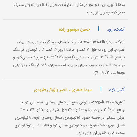
منطقۀ اوین. این مجتمع در مکان سابق بُنه صحرایی قَلقله یا باغ‌چال مشرف
به بزرگراه چمران قرار دارد.
|
حسن موسوی زاده
آبنیک، رود
آبنیک، رود \ rūd-e āb-nīk\ ، از شاخابه‌های رود گرمابدر در بخش رودبار
قصران. این رود به طول ۷ کمـ و حوضۀ آبریز ۱۶ کمـ ۲، از کوههای خرسنگ
(ارتفاع: ۹۰۵‘ ۳ متر) و جانستون (ارتفاع: ۹۷۹‘ ۳ متر) سرچشمه می‌گیرد و
در جهت شمال به جنوب جریان می‌یابد (محمودیان، ۸۸؛ فرهنگ جغرافیایی
رودها ... ، ۳/ ۸- ۹).
|
سیما صفری ,
ناصر پازوکی طرودی
آتش کوه
آتش‌کوه \ ātaš-kūh\ ، کوهی واقع در شمال روستای افجه. این کوه به
ارتفاع ۷۱۳‘ ۳ متر در ˚۵۱ و ´۴۰ و ´´۳۰ طول شرقی، و ˚۳۵ و ´۴۴ و ´´۳۰
عرض شمالی در فاصلۀ حدود ۱۵کیلومتری شمال روستای افجه، ۸کیلومتری
شمال غربی دشت هویج، دو کیلومتری شمال کوه و قلۀ ساکا، و دوکیلومتری
سمت غرب قلۀ ریزان جای دارد.