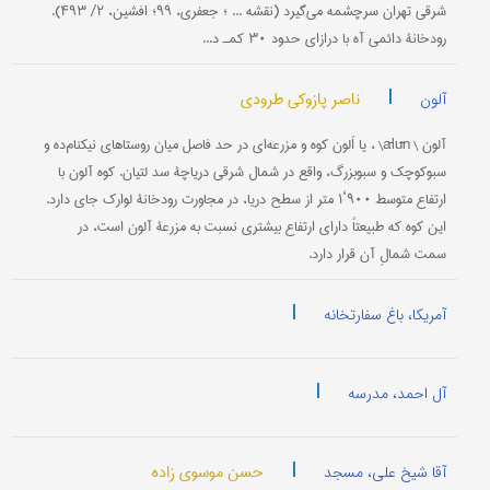
شرقی تهران سرچشمه می‌گیرد (نقشه ... ؛ جعفری، ۹۹؛ افشین، ۲/ ۴۹۳).
رودخانۀ دائمی آه با درازای حدود ۳۰ کمـ د...
|
ناصر پازوکی طرودی
آلون
‌آلون \ ālūn\ ، یا اَلون کوه و مزرعه‌ای در حد فاصل میان روستاهای نیکنام‌ده و
سبوکوچک و سبوبزرگ، واقع در شمال شرقی دریاچۀ سد لتیان. کوه آلون با
ارتفاع متوسط ۹۰۰‘۱ متر از سطح دریا، در مجاورت رودخانۀ لوارک جای دارد.
این کوه که طبیعتاً دارای ارتفاع بیشتری نسبت به مزرعۀ آلون است، در
سمت شمالِ آن قرار دارد.
|
آمریکا، باغ سفارتخانه
|
آل احمد، مدرسه
|
حسن موسوی زاده
آقا شیخ علی، مسجد