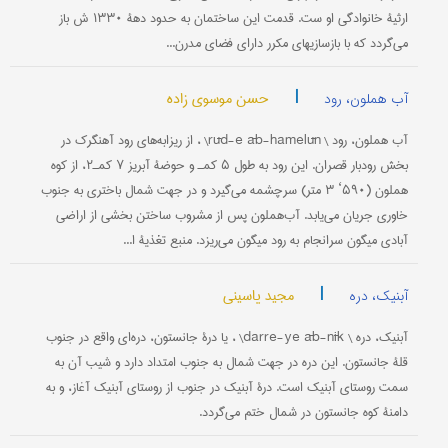
ارثیۀ خانوادگی او ست. قدمت این ساختمان به حدود دهۀ ۱۳۳۰ ش باز
می‌گردد که با بازسازیهای مکرر دارای فضای مدرن...
|
حسن موسوی زاده
آب هملون، رود
آب هملون، رود \ rūd-e āb-hamelūn\ ، از ریزابه‌های رود آهنگرک در
بخش رودبار قصران. این رود به طول ۵ کمـ و حوضۀ آبریز ۷ کمـ۲، از کوه
هملون (۵۹۰‘ ۳ متر) سرچشمه می‌گیرد و در جهت شمال باختری به جنوب
خاوری جریان می‌یابد. آب‌هملون پس از مشروب ساختن بخشی از اراضی
آبادی میگون سرانجام به رود میگون می‌ریزد. منبع تغذیۀ ا...
|
مجید یاسینی
آبنیک، دره
آبنیک، دره \ darre-ye āb-nīk\ ، یا درۀ جانستون، دره‌ای واقع در جنوب
قلۀ جانستون. این دره در جهت شمال به جنوب امتداد دارد و شیب آن به
سمت روستای آبنیک است. درۀ آبنیک در جنوب از روستای آبنیک آغاز، و به
دامنۀ کوه جانستون در شمال ختم می‌گردد.