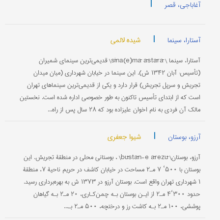
|
آغاباجی، قصر
|
شیده لالمی
آستارا، سینما
آستارا، سینما \ sīna(e)mā āstārā\ قدیمی‌ترین سینمای شمیران
(تأسیس: آبان ۱۳۴۲ ش). این سینما در خیابان شهرداری (میان میدان
تجریش و سرپل تجریش) قرار دارد و یکی از قدیمی‌ترین سینماهای تهران
است که از ابتدای تأسیس تاکنون به‌ طور خصوصی اداره شده است. نخستین
مالک آن فردی به نام اخوان علیزاده بود که ۲۸ سال پس از راه‌...
|
شیوا جعفری
آرزو، بوستان
آرزو، بوستان\ būstān-e ārezū\ ، بوستانی محلی در منطقۀ تجریش. این
بوستان با ۵۰۰‘ ۷ مـ۲ مساحت در خیابان کاشف در حریم ناحیۀ ۷، منطقۀ
۱ شهرداری تهران واقع است. بوستان آرزو در ۱۳۷۳ ش به بهره‌برداری رسید.
حدود ۳۰۰‘۴ مـ۲ از ایـن بوستان بـه چمن‌‌کـاری، ۲۰ مـ۲ بـه گیاهان
پوششی، ۱۰۰ مـ۲ بـه کاشت رز و درختچه، ۵۰۰ مـ۲ بـ...