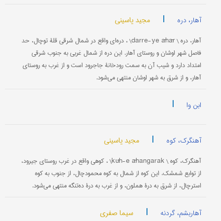
|
مجید یاسینی
آهار، دره
آهار، دره \ darre-ye āhār\ ، دره‌ای واقع در شمال شرقی قلۀ توچال، حد
فاصل شهر اوشان و روستای آهار. این دره از شمال غربی به جنوب شرقی
امتداد دارد و شیب آن به سمت رودخانۀ جاجرود است و از غرب به روستای
آهار، و از شرق به شهر اوشان منتهی می‌شود.
|
ابن وا
|
مجید یاسینی
آهنگرک، کوه
‌آهنگرک، کوه \ kūh-e āhangarak\ ، کوهی واقع در غرب روستای جیرود،
از توابع شمشک. این کوه از شمال به کوه محمودچال، از جنوب به کوه
استرچال، از شرق به درۀ هملون، و از غرب به درۀ ده‌تنگه منتهی می‌شود.
|
سیما صفری
آهاربشم، گردنه