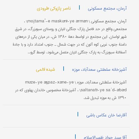
|
ناصر پازوکی طرودی
آرمان، مجتمع مسکونی
آرمان، مجتمع مسکونی \ mojtama’-e maskūnī-ye ārmān\ ،
مجتمعی واقع در حد فاصل پارک جنگلی لتیان و روستای سبوبزرگ، در شرق
شهر لواسان. این مجتمع در اواسط دهۀ ۱۳۸۰ ش، در میان یکی از دره‌های
دامنۀ جنوب غربی کوه آلون که در جهت شمال ـ جنوب امتداد دارد و با جادۀ
آسفالتۀ سبوبزرگ به پارک جنگلی لتیان متصل می‌شود، توسط گرو...
|
شیده لالمی
آشپزخانه سلطنتی سعدآباد، موزه
آشپزخانۀ سلطنتی سعدآباد، موزه \ mūze-ye āšpaz-xāne-ye
saltanatī-ye saʾd-ābād\ ، آشپزخانۀ مخصوص خاندان پهلوی که در
۱۳۹۰ ش به موزه تبدیل شد.
|
آقارضا خان عکاس باشی
|
آقا سید جواد ظهیرالاسلام