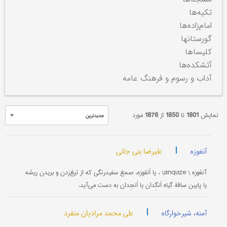
تکیه‌ها
امام‌زاده‌ها
گورستانها
کلیساها
آتشکده‌ها
آداب و رسوم و فرهنگ عامه
نمایش
1801
تا
1850
از
1876
مورد
|
علیرضا بنی جانی
آنغوزه
آنغوزه \ ānqūze\ ، یا اَنقوزه، صمغ سفیدرنگی که از تیغ‌زدن و بریدن ریشه
یا پایین ساقۀ گیاه اَنگِدان یا اَنجِدان به دست می‌آید.
|
علی محمد مرادیان منفرد
آمنه، شیرخوارگاه