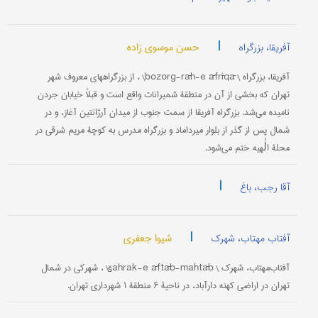
|
حسن موسوی زاده
آفریقا، بزرگراه
آفریقا، بزرگراه \ bozorg-rāh-e āfrīqā\ ، از بزرگراههای معروف شهر
تهران که بخشی از آن در منطقۀ شمیرانات واقع است و قبلاً خیابان جردن
نامیده می‌شد. بزرگراه آفریقا از سمت جنوب از میدان آرژانتین آغاز، و در
شمال پس از گذر از بلوار میرداماد و بزرگراه مدرس به کوچۀ مریم شرقی در
محلۀ الٰهیه ختم می‌شود.
|
آقا رجب، باغ
|
شیوا جعفری
آفتاب مهتاب، شهرک
آفتاب‌مهتاب، شهرک \ šahrak-e āftāb-mahtāb\ ، شهرکی در شمال
تهران در اراضی کهنه دارآباد، در ناحیۀ ۶ منطقۀ ۱ شهرداری تهران.