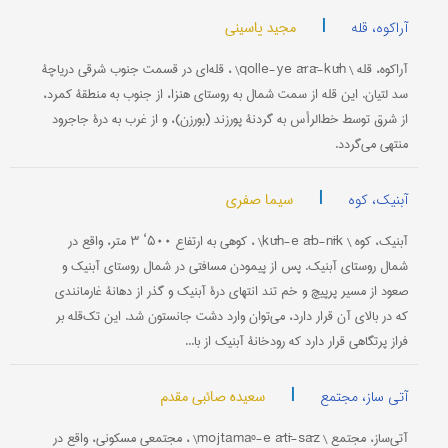
|
مجید یاسینی
آراکوه، قله
آراکوه، قله \ qolle-ye ārā-kūh\ ، قله‌ای در قسمت جنوب شرقی دریاچۀ
سد لتیان. این قله از سمت شمال به روستای هنزا، از جنوب به منطقۀ کمرد،
از شرق توسط خط‌الرأس به گردنۀ پورزند (بورزن)، و از غرب به درۀ جاجرود
منتهی می‌گردد.
|
سیما صفری
آبنیک، کوه
آبنیک، کوه \ kūh-e āb-nīk\ ، کوهی به ارتفاع ۵۰۰‘ ۳ متر، واقع در
شمال روستای آبنیک. پس از پیمودن مسافتی در شمال روستای آبنیک و
صعود از مسیر پرپیچ و خم تند انتهای درۀ آبنیک و گذر از دهانۀ غارمانندی
که در بالای آن قرار دارد، می‌توان وارد دشت جانستون شد. این تک‌قله بر
فراز پرتگاهی قرار دارد که رودخانۀ آبنیک از با...
|
سعیده صائبی مقدم
آتی ساز، مجتمع
آتی‌ساز، مجتمع \ mojtamaº-e ātī-sāz\ ، مجتمعی مسکونی، واقع در