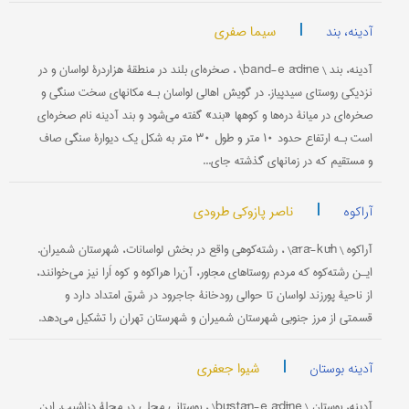
|
سیما صفری
آدینه، بند
آدینه، بند \ band-e ādīne\ ، صخره‌ای بلند در منطقۀ هزاردرۀ لواسان و در
نزدیکی روستای سیدپیاز. در گویش اهالی لواسان بـه مکانهای سخت سنگی و
صخره‌ای در میانۀ دره‌ها و کوهها «بند» گفته می‌شود و بند آدینه نام صخره‌ای
است بـه ارتفاع حدود ۱۰ متر و طول ۳۰ متر به شکل یک دیوارۀ سنگی صاف
و مستقیم که در زمانهای گذشته جای...
|
ناصر پازوکی طرودی
آراکوه
آراکوه \ ārā-kūh\ ، رشته‌کوهی واقع در بخش لواسانات، شهرستان شمیران.
ایـن رشته‌کوه که مردم روستاهای مجاور، آن‌را هراکوه و کوه اَرا نیز می‌خوانند،
از ناحیۀ پورزند لواسان تا حوالی رودخانۀ جاجرود در شرق امتداد دارد و
قسمتی از مرز جنوبی شهرستان شمیران و شهرستان تهران را تشکیل می‌دهد.
|
شیوا جعفری
آدینه بوستان
آدینه، بوستان \ būstān-e ādīne\ ، بوستانی محلی در محلۀ دزاشیب. این