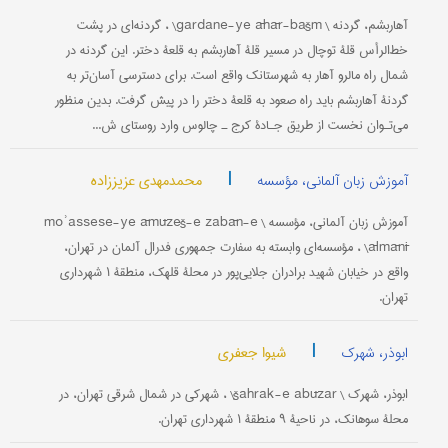
‌آهاربشم، گردنه \ gardane-ye āhār-bašm\ ، گردنه‌ای در پشت
خط‌الرأس قلۀ توچال در مسیر قلۀ آهاربشم به قلعۀ دختر. این گردنه در
شمال راه مالرو آهار به شهرستانک واقع است. برای دسترسی آسان‌تر به
گردنۀ آهاربشم باید راه صعود به قلعۀ دختر را در پیش گرفت. بدین منظور
می‌تـوان نخست از طریق جـادۀ کرج ـ چالوس وارد روستای ش...
|
محمدمهدی عزیززاده
آموزش زبان آلمانی، مؤسسه
آموزش زبان آلمانی، مؤسسه \ moʾassese-ye āmūzeš-e zabān-e
ālmānī\ ، مؤسسه‌ای وابسته به سفارت جمهوری فدرال آلمان در تهران،
واقع در خیابان شهید برادران جلایی‌پور در محلۀ قلهک، منطقۀ ۱ شهرداری
تهران.
|
شیوا جعفری
ابوذر، شهرک
ابوذر، شهرک \ šahrak-e abūzar\ ، شهرکی در شمال شرقی تهران، در
محلۀ سوهانک، در ناحیۀ ۹ منطقۀ ۱ شهرداری تهران.