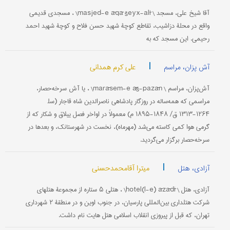
آقا شیخ علی، مسجد \ masjed-e āqā šeyx-alī\ ، مسجدی قدیمی
واقع در محلۀ دزاشیب، تقاطع کوچۀ شهید حسن فلاح و کوچۀ شهید احمد
رحیمی. این مسجد که به
|
علی کرم همدانی
آش پزان، مراسم
آش‌پزان، مراسم \ marāsem-e āš-pazān\ ، یا آش سرخه‌حصار،
مراسمی که همه‌ساله در روزگار پادشاهی ناصرالدین شاه قاجار (سل‍
۱۲۶۴-۱۳۱۳ ق/ ۱۸۴۸-۱۸۹۵ م) معمولاً در اواخر فصل ییلاق و شکار که از
گرمی هوا کمی کاسته می‌شد (مهرماه)، نخست در شهرستانک، و بعدها در
سرخه‌حصار برگزار می‌گردید.
|
میترا آقامحمدحسنی
آزادی، هتل
آزادی، هتل \ hotel(l-e) āzādī\ ، هتلی ۵ ستاره از مجموعۀ هتلهای
شرکت هتلداری بین‌المللی پارسیان، در جنوب اوین و در منطقۀ ۲ شهرداری
تهران، که قبل از پیروزی انقلاب اسلامی هتل هایت نام داشت.