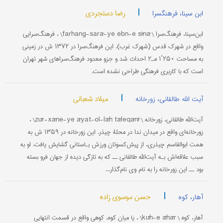
|
رضا دستجردی
ابن سینا، فرهنگسرا
ابن‌سینا، فرهنگ‌سرا \ farhang-sarā-ye ebn-e sīnā\ ، فرهنگ‌سرایی
واقع در شهرک قدس (شهرک غرب). این فرهنگ‌سرا در ۱۳۷۲ ش در زمینی
به مساحت ۲۵۰‘۱ مـ۲ احداث شد و جزو معدود فرهنگ‌سراهای شهر تهران
است که با کاربری فرهنگی طراحی نشده است.
|
میلاد شعبانی
آیت الله طالقانی، زورخانه
آیت‌الله طالقانی، زورخانه \ zūr-xāne-ye āyat-ol-lāh tāleqānī\ ،
زورخانه‌ای واقع در میدان ندا در محلۀ چیذر. این زورخانه در ۱۳۵۹ ش به
همت ابوالقاسم چیذری، از پیش‌کسوتان ورزش بـاستانی گشایش یافت. او به
سبب علاقه‌اش بـه آیت‌الله طالقانی ــ که به تازگی دیده از جهان فرو بسته
بود ــ این زورخانه را به نام وی نام‌گذار...
|
حسن موسوی زاده
آهار، کوه
آهار، کوه \ kūh-e āhār\ ، یا میان کوه، کوهی واقع در قسمت انتهایی