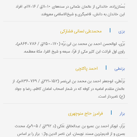
بُسْتان‌زاده‌، خاندانی‌ از عالمان‌ عثمانی‌ در سده‌های‌ ۱۰-۱۱ق‌ / ۱۶-۱۷م‌. افراد
اين خاندان به دانش‌، قاضيگری و شيخ‌الاسلامی‌ معروفند:
|
محمدعلی لسانی فشارکی
بزی
بَزّی‌، ابوالحسن‌ احمد بن‌ محمد بن ابی بَزّه‌ (۱۷۰-۲۵۰ق‌ / ۷۸۶-۸۶۴م‌)،
راوی‌ اول‌ قرائت‌ ابن‌ كثیر مكی‌ از قرّاء سبعه‌ و شیخ‌ القراء مكۀ معظمه‌.
|
احمد پاکتچی
بزنطی
بَزَنْطی‌، ابوجعفر احمد بن‌ محمد بن‌ ابی‌نصر (۱۵۲-۲۲۱ق‌ / ۷۶۹-۸۳۶م‌)، از
عالمان متقدم‌ امامیه‌ در كوفه‌ كه‌ در شمار اصحاب‌ امامان‌ كاظم‌، رضا و جواد
(ع‌) نامبردار است‌.
|
فرامرز حاج منوچهری
بزار
بَزّار، ابوبكر احمد بن‌ عمرو بن‌ عبدالخالق‌ عَتَكی‌ (د ۲۹۲ق‌ / ۹۰۵م‌)، محدث‌
بصری‌ و از قدیم‌ترین‌ مسند نویسان‌. ابن‌ ناصر الدین‌ واژۂ بزار را بر اساس‌