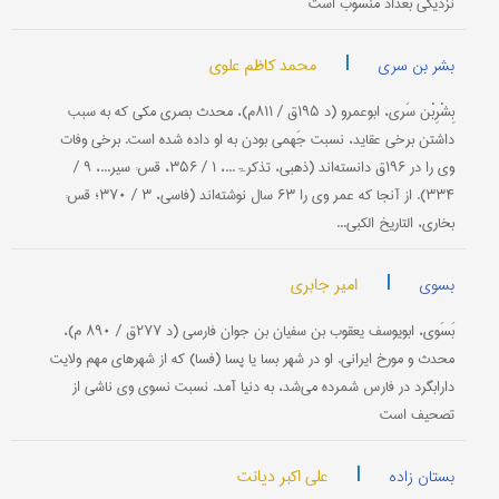
نزديكی بغداد منسوب است
|
محمد کاظم علوی
بشر بن سری
بِشْرِبْن‌ سَری‌، ابوعمرو (د ۱۹۵ق‌ / ۸۱۱م‌)، محدث‌ بصری‌ مكی‌ كه‌ به‌ سبب‌
داشتن‌ برخی‌ عقاید، نسبت‌ جَهمی‌ بودن‌ به‌ او داده‌ شده‌ است‌. برخی‌ وفات‌
وی‌ را در ۱۹۶ق‌ دانسته‌اند (ذهبی‌، تذكرۃ...، ۱ / ۳۵۶، قس‌: سیر...، ۹ /
۳۳۴). از آنجا كه‌ عمر وی‌ را ۶۳ سال نوشته‌اند (فاسی‌، ۳ / ۳۷۰؛ قس‌:
بخاری‌، التاریخ الكبی...
|
امیر جابری
بسوی
بَسَوی‌، ابویوسف یعقوب‌ بن سفیان بن جوان فارسی (د ۲۷۷ق‌ / ۸۹۰ م‌)،
محدث‌ و مورخ‌ ایرانی‌. او در شهر بسا یا پسا (فسا) كه‌ از شهرهای‌ مهم‌ ولایت‌
دارابگرد در فارس‌ شمرده‌ می‌شد، به‌ دنیا آمد. نسبت‌ نسوی‌ وی ناشی‌ از
تصحیف است
|
علی اکبر دیانت
بستان زاده