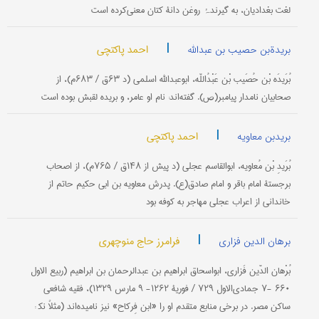
لغت‌ بغدادیان‌، به‌ گیرندۂ روغن‌ دانۀ كتان‌ معنی‌كرده‌ است‌
|
احمد پاکتچی
بریدةبن حصیب بن عبدالله
بُرَیدَه بْن‌ حُصَیب‌ بْن‌ عَبْدُاللّه‌، ابوعبدالله اسلمی‌ (د ۶۳ق‌ / ۶۸۳م‌)، از
صحابیان‌ نامدار پیامبر(ص‌). گفته‌اند: نام‌ او عامر، و بریده‌ لقبش‌ بوده‌ است‌
|
احمد پاکتچی
بریدبن معاویه
بُرَیدِ بْن‌ مُعاویه‌، ابوالقاسم‌ عجلی‌ (د پیش‌ از ۱۴۸ق‌ / ۷۶۵م‌)، از اصحاب‌
برجستۀ امام‌ باقر و امام‌ صادق‌(ع‌). پدرش‌ معاویه بن‌ ابی‌ حكیم‌ حاتم‌ از
خاندانی‌ از اعراب‌ عجلی‌ مهاجر به‌ كوفه‌ بود
|
فرامرز حاج منوچهری
برهان الدین فزاری
بُرْهان الدّین‌ فَزاری‌، ابواسحاق‌ ابراهیم‌ بن‌ عبدالرحمان‌ بن‌ ابراهیم‌ (ربیع‌ الاول‌
۶۶۰ -۷ جمادی‌الاول‌ ۷۲۹ / فوریۀ ۱۲۶۲- ۹ مارس‌ ۱۳۲۹)، فقیه‌ شافعی‌
ساكن‌ مصر. در برخی‌ منابع‌ متقدم‌ او را «ابن‌ فِركاح‌» نیز نامیده‌اند (مثلاً نك‍ :