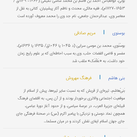
بونی‌، ابوالعباس احمد بن قاسم بن محمد ساسی تمیمی (۱۰۶۳- ۱۱۳۹ق‌ /
۱۶۵۳-۱۷۲۷م‌)، فقیه‌ مالكی، محدث‌ و ناظم‌ آثار پیشینیان‌. كتانی‌ به‌ نقل‌ از
معاصر وی‌، عبدالرحمان‌ جامعی‌، نام‌ جد وی‌ را محمد معروف‌ آورده‌ است‌
|
مریم صادقی
بوسنوی
بوسْنَوی، محمد بن موسی سرایی (د ۱۰۴۵ یا ۱۰۴۶ق/ ۱۶۳۵ یا ۱۶۳۶م)،
مفسر و قاضی القضات حلب. وی به سبب احاطه‌ای كه بر علوم رایج زمان
خود داشت، به «عَلاّمَك» ملقب شد
|
فرهنگ مهروش
بنی هاشم
بَنیْ‌هاشِم، تیره‌ای از قریش كه به نسبت سایر تیره‌ها، پیش از اسلام از
موقعیت اجتماعی والاتری برخوردار بودند و از آن پس، به اقتضای فرهنگ
قبیله‌ای جزیرة العرب، در عرصۀ سیاسی، و از حدود آغاز دورۀ عباسی،
همچون نماد دوستی و نزدیكی با پیامبر اكرم (ص) در صحنۀ فرهنگی جای
جای جهان اسلام ایفای نقش كردند و در میان مسلما...