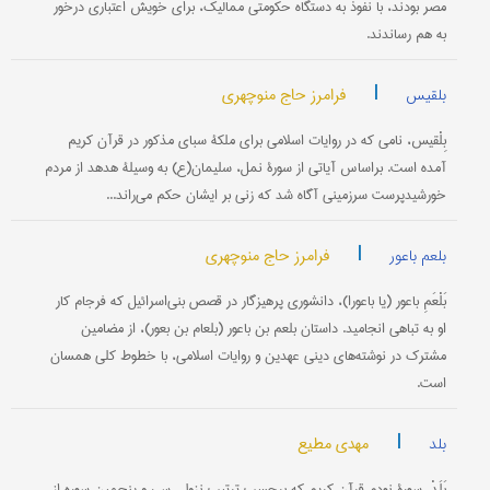
مصر بودند، با نفوذ به‌ دستگاه‌ حکومتی‌ ممالیک‌، برای‌ خویش‌ اعتباری‌ درخور
به‌ هم‌ رساندند.
|
فرامرز حاج منوچهری
بلقیس
بِلْقیس‌، نامی‌ که‌ در روایات‌ اسلامی‌ برای‌ ملکۀ سبای‌ مذکور در قرآن‌ کریم‌
آمده‌ است‌. براساس‌ آیاتی‌ از سورۀ نمل‌، سلیمان‌(ع‌) به‌ وسیلۀ هدهد از مردم‌
خورشیدپرست‌ سرزمینی‌ آگاه‌ شد که‌ زنی‌ بر ایشان‌ حکم‌ می‌راند...
|
فرامرز حاج منوچهری
بلعم باعور
بَلْعَمِ باعور (یا باعورا)، دانشوری‌ پرهیزگار در قصص‌ بنی‌اسرائیل‌ که‌ فرجام‌ کار
او به‌ تباهی‌ انجامید. داستان‌ بلعم‌ بن‌ باعور (بلعام‌ بن‌ بعور)، از مضامین‌
مشترک‌ در نوشته‌های‌ دینی‌ عهدین‌ و روایات‌ اسلامی‌، با خطوط کلی‌ همسان‌
است‌.
|
مهدی مطیع
بلد
بَلَدْ، سورۀ نودم‌ قرآن‌ کریم‌ که‌ برحسب‌ ترتیب‌ نزول‌، سی‌ و پنجمین سوره‌ از