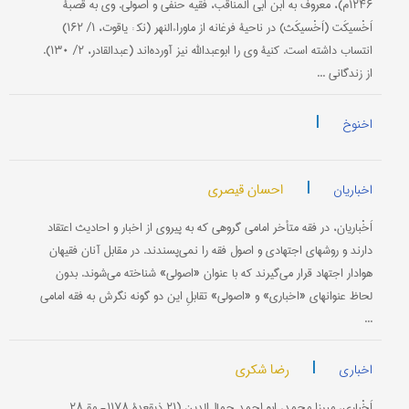
۱۲۴۶م‌)، معروف به‌ ابن‌ ابی‌ المناقب‌، فقیه‌ حنفی‌ و اصولی‌. وی‌ به‌ قصبۀ
اَخْسیكَت‌ (اَخْسیكَث‌) در ناحیۀ فرغانه‌ از ماوراءالنهر (نك‍ : یاقوت‌، ۱/ ۱۶۲)
انتساب‌ داشته‌ است‌. كنیۀ وی‌ را ابوعبدالله‌ نیز آورده‌اند (عبدالقادر، ۲/ ۱۳۰).
از زندگانی‌ ...
|
اخنوخ
|
احسان قیصری
اخباریان
اَخْباریان‌، در فقه‌ متأخر امامی‌ گروهی‌ كه‌ به‌ پیروی‌ از اخبار و احادیث‌ اعتقاد
دارند و روشهای‌ اجتهادی‌ و اصول‌ فقه‌ را نمی‌پسندند. در مقابل‌ آنان‌ فقیهان‌
هوادار اجتهاد قرار می‌گیرند كه‌ با عنوان «اصولی‌» شناخته‌ می‌شوند. بدون‌
لحاظ عنوانهای «اخباری‌» و «اصولی‌» تقابلِ این‌ دو گونه‌ نگرش‌ به‌ فقه‌ امامی‌
...
|
رضا شکری
اخباری
اَخْباری‌، میرزا محمد، ابو احمد جمال‌الدین‌ (۲۱ ذیقعدۀ ۱۱۷۸- مق‍ ۲۸