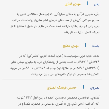
|
مهدی غفاری
بغی
بَغْی‌، تعبیری‌ قرآنی‌ به‌ معنای‌ تجاوزگری‌ كه‌ زمینه‌ساز اصطلاحی‌ فقهی‌ به‌
معنای‌ سركشی‌ گروهی‌ از مسلمانان‌ در برابر امام‌ مشروع‌ بوده‌ است‌. مرتكب‌
بغی‌، باغی‌ (جمع‌: بغات‌) خوانده‌ شده است‌. در منابع‌، در مقابل‌ اصطلاح «اهل‌
بغی‌»، «اهل‌ عدل‌» به كار رفته‌
|
مهدی مطیع
بعثت
بَعْث‌، حزب‌ عربی‌ سوسیالیست‌ (حزب‌ البعث‌ العربی ‌الاشتراكی‌) كه در
۱۳۲۶ش‌ / ۱۹۴۷م‌ به‌ دست‌ بعضی‌ از روشنفكران‌ عرب‌ به‌ رهبری‌ میشل‌ عفلق‌
(د ۱۳۶۸ش‌ / ۱۹۸۹م‌) و صلاح‌الدین‌ بیطار (د ۱۳۵۹ش‌ / ۱۹۸۰م‌) در سوریه‌
تشكیل‌ شد و سپس‌ در دیگر كشورهای‌ عربی‌ نیز نفوذ یافت‌.
|
حسین فرهنگ انصاری
بصروی
بُصْرَوي‌، ابوالحسن‌ محمدبن‌ محمدبن‌ احمد (د ربيع‌الاول‌ ۴۴۳ / ژوئيه
۱۰۵۱)، فقيه‌ امامی‌ شام‌. وي‌ به‌ بُصرى‌، روستايی‌ در مجاورت‌ عُكبَرا و در