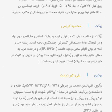
ربیع‌الاول‌ ۱۲۳۲ق‌/ ۱۲ مۀ ۱۷۶۵- ۱۵ فوریۀ ۱۸۱۷م‌)، فرزند عبدالنبی‌ بن‌
عبدالصانع‌ نیشابوری‌ استرابادی‌، فقیه‌، محدث‌ و از پایه‌گذاران‌ مكتب‌ اخباریه‌.
|
محمود کریمی
برکت
بَرَکَت، از مفاهیم دینی که در قرآن کریم و روایات اسلامی جایگاهی مهم دراد
و در فرهنگ عامۀ مسلمانان گسترش چشمگیری یافته است. ریشۀ «ب ر
ک» در زبان اقوام سامی وجود داشته (ER, II/۲۵۰)، و در لغت عرب به
معنای طلق رشد و فزونی (خلیل، ابن‌منظور، مادۀ برک)، یا فزونی و کثرت در
خیر (ازهری، مادۀ برک) است. فیروز آبادی سعادت...
|
علی اکبر دیانت
برکوی
بِرْکَوی، تقی‌الدین محمد بن پیرعلی (۹۲۹-۹۸۱ق/۱۵۲۳-۱۵۷۳م)، فقیه و از
دانشمندان پرتألیف عثمانی در سدۀ ۱۰ق/۱۶م. شهرت او به سبب نسبتهای
ترکی بِرگیلی و بیرگیلی نیز ضبط شده است. او در شهر بالیکسیر (ﻫ م) دیده
به جهان گشود و پدرش پیرعلی از عالمان اهل زاویه در زمان خود بود (علی
بن یالی، ۴۳۶).