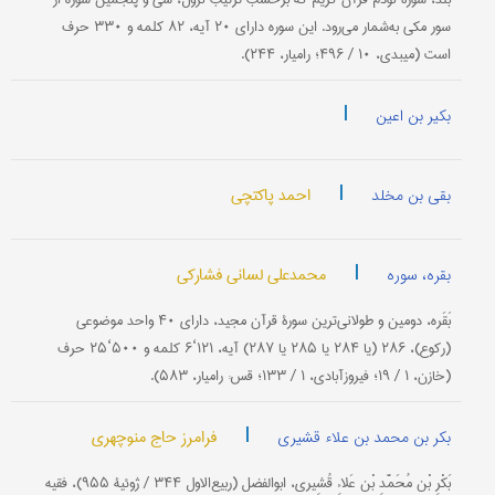
سور مکی‌ به‌شمار می‌رود. این‌ سوره‌ دارای‌ ۲۰ آیه، ۸۲ کلمه و ۳۳۰ حرف
است (میبدی، ۱۰ / ۴۹۶؛ رامیار، ۲۴۴).
|
بکیر بن اعین
|
احمد پاکتچی
بقی بن مخلد
|
محمدعلی لسانی فشارکی
بقره، سوره
بَقَره‌، دومین‌ و طولانی‌ترین‌ سورۀ قرآن‌ مجید، دارای‌ ۴۰ واحد موضوعی‌
(ركوع‌)، ۲۸۶ (یا ۲۸۴ یا ۲۸۵ یا ۲۸۷) آیه‌، ۱۲۱‘۶ كلمه‌ و ۵۰۰‘۲۵ حرف‌
(خازن‌، ۱ / ۱۹؛ فیروزآبادی‌، ۱ / ۱۳۳؛ قس‌: رامیار، ۵۸۳).
|
فرامرز حاج منوچهری
بکر بن محمد بن علاء قشیری
بَكْرِ بْن مُحَمَّدِ بْن عَلاءِ قُشِیری، ابوالفضل (ربیع‌الاول ۳۴۴ / ژوئیۀ ۹۵۵)، فقیه