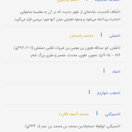
اِخْتِلافُ الْحَدیث‌، شاخه‌ای از علوم‌ حدیث‌ كه‌ در آن‌ به‌ مقایسۀ محتوایی
احادیث‌ پرداخته‌ می‌شود و وجوه‌ تعارض‌ میان‌ آنها مورد بررسی قرار می‌گیرد.
|
محمد رادمنش
اخفش
اَخْفَش‌، ابو عبدالله‌ هارون‌ بن‌ موسی‌ بن‌ شریك‌ تغلبی‌ دمشقی‌ (۲۰۱-۲۹۲ق‌/
۸۱۶ - ۹۰۵م‌)، نحوی‌، لغوی‌، محدث‌، مفسر و مقری‌ بزرگ‌ شام‌.
|
اخفاء
|
اخطب خوارزم
|
محمد آصف فکرت
اخسیکتی
اَخْسیكَتی‌، ابوالوفا حسام‌الدین‌ محمد بن محمد بن‌ عمر (د ۶۴۴ق‌/