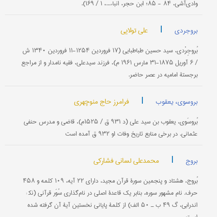
وادی‌آشی‌، ۸۴ - ۸۵؛ ابن‌ حجر، انباء...، ۱ / ۱۶۹).
|
علی تولایی
بروجردی
بُروجِرْدی، سید حسین طباطبایی (۱۷ فروردین ۱۲۵۴-۱۱ فروردین ۱۳۴۰ ش
/ ۶ آوریل ۱۸۷۵-۳۱ مارس ۱۹۶۱ م)، فرزند سیدعلی، فقیه نامدار و از مراجع
برجستۀ امامیه در عصر حاضر.
|
فرامرز حاج منوچهری
بروسوی، یعقوب
بُروسَوی، یعقوب بن سید علی (د ۹۳۱ ق / ۱۵۲۵م)، قاضی و مدرس حنفی
عثمانی. در برخی منابع تاریخ وفات او ۹۳۲ ق آمده است
|
محمدعلی لسانی فشارکی
بروج
بُروج، هشتاد و پنجمین سورۀ قرآن مجید، دارای ۲۲ آیه، ۱۰۹ كلمه و ۴۵۸
حرف. نام مشهور سوره، بنابر یك قاعدۀ اصلی در نام‌گذاری سُوَر قرآنی (نك‍ :
اندرابی، گ ۴۹ ب ـ ۵۰ الف) از كلمۀ پایانی نخستین آیۀ آن گرفته شده