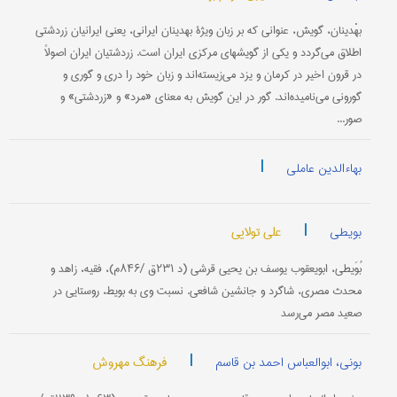
بهْدینان‌، گویش‌، عنوانی‌ كه‌ بر زبان‌ ویژۀ بهدینان‌ ایرانی‌، یعنی‌ ایرانیان‌ زردشتی‌
اطلاق‌ می‌گردد و یكی‌ از گویشهای‌ مركزی‌ ایران‌ است‌. زردشتیان‌ ایران‌ اصولاً
در قرون‌ اخیر در كرمان‌ و یزد می‌زیسته‌اند و زبان‌ خود را دری‌ و گوری‌ و
گورونی می‌نامیده‌اند. گور در این‌ گویش‌ به‌ معنای «مرد» و «زردشتی‌» و
صور...
|
بهاءالدین عاملی
|
علی تولایی
بویطی
بُوَیطی‌، ابویعقوب یوسف بن‌ یحیی‌ قرشی‌ (د ۲۳۱ق‌ /۸۴۶م‌)، فقیه‌، زاهد و
محدث‌ مصری‌، شاگرد و جانشین‌ شافعی‌. نسبت‌ وی‌ به‌ بویط، روستایی‌ در
صعید مصر می‌رسد
|
فرهنگ مهروش
بونی، ابوالعباس احمد بن قاسم