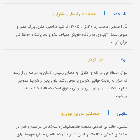
|
محمدعلی لسانی فشارکی
بنا، احمد
بَنّا، احمدبن محمد (د ۱۱۱۷ق / ۱۷۰۵م)، فقيه شافعی، مُقري بزرگ مصر و
صوفی سدۀ ۱۲ق. وي در زادگاه خويش دمياط، نشو و نما يافت و حافظ كل
قرآن گرديد.
|
علی تولایی
بلوغ
بُلوغ، اصطلاحی در فقه و حقوق، به معناي رسيدن انسان به مرحله‌اي از رشد
كه ملزم به رعايت قوانين شرعی يا عرفی باشد. بلوغ يكی از شرايط عمومی
‌الزام به تكاليف، و برخورداري از برخی حقوق است كه «اهليت» خوانده
می‌شوند.
|
مصطفی فارویی فیروزی
بلقینی
بُلْقینی‌، خاندانی‌ شافعی‌ مذهب‌ِ فلسطینی‌تبار و سرشناس‌ در مصر و شام‌ در
سده‌های‌ ۷-۹ق‌ / ۱۳-۱۵م‌. اینان‌ که‌ از خانوادۀ عالمان محلی‌ شهرستانهای‌