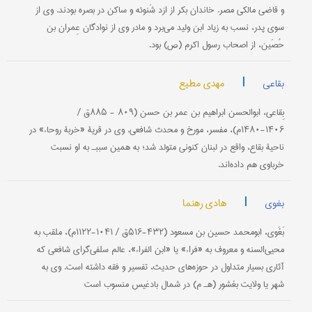
و قاضی مالكی مصر. خاندان بكر از ازد شَنوئه و ساكن در بصره بودند. وی از
سوی پدر، نسب به زیاد ابن ولید می‌برد و مادر وی از نوادگان عِمران بن
حُصَین، از اصحاب رسول اكرم (ص) بود.
|
مهدی مطیع
بقاعی
بِقاعی‌، ابوالحسن‌ ابراهیم‌ بن‌ عمر بن‌ حسن‌ (۸۰۹ - ۸۸۵ق‌ /
۱۴۰۶-۱۴۸۰م‌)، مفسر، مورخ‌ و محدث‌ شافعی‌. وی‌ در قریۀ «خربة روحاء» در
ناحیۀ بقاع‌، واقع‌ در لبنان‌ كنونی‌ متولد شد؛ به‌ همین‌ سببـ‌ به‌ او نسبت‌
خرباوی‌ هم‌ داده‌اند.
|
هادی رهنما
بغوی
بَغَوی‌، ابومحمد حسین بن مسعود (۴۳۲-۵۱۶ق‌ / ۱۰۴۱-۱۱۲۲م‌)، ملقب‌ به
محیی‌السنه‌ و معروف‌ به «فراء» یا «ابن‌ الفراء»، عالم‌ سلفی‌گرای شافعی‌ كه‌
آثاری‌ بسیار متداول‌ در حوزه‌های‌ حدیث‌، تفسیر و فقه‌ داشته‌ است‌. وی‌ به‌
شهر یا ولایت‌ بغشور (هـ م‌) در شمال‌ بادغیس‌ منسوب‌ است‌