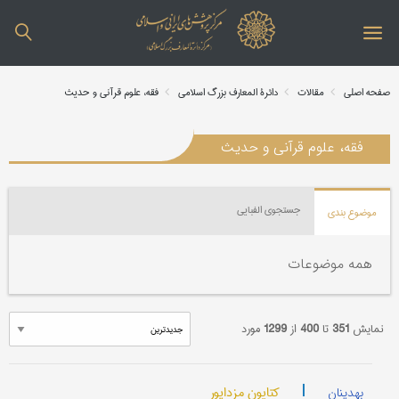
صفحه اصلی
مقالات
دائرة المعارف بزرگ اسلامی
فقه، علوم قرآنی و حدیث
فقه، علوم قرآنی و حدیث
جستجوی الفبایی
موضوع بندی
همه موضوعات
نمایش
351
تا
400
از
1299
مورد
|
کتایون مزداپور
بهدینان