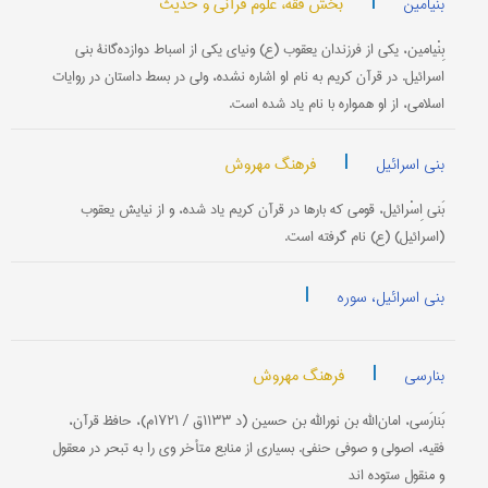
|
بخش فقه، علوم قرآنی و حدیث
بنیامین
بِنْیامین، یكی از فرزندان یعقوب (ع) ونیای یكی از اسباط دوازده‌گانۀ بنی
اسرائیل. در قرآن كریم به نام او اشاره نشده، ولی در بسط داستان در روایات
اسلامی، از او همواره با نام یاد شده است.
|
فرهنگ مهروش
بنی اسرائیل
بَنی اِسْرائیل، قومی ‌كه بارها در قرآن كریم یاد شده، و از نیایش یعقوب
(اسرائیل) (ع) نام گرفته است.
|
بنی اسرائیل، سوره
|
فرهنگ مهروش
بنارسی
بَنارَسی، امان‌الله بن نورالله بن حسین (د ۱۱۳۳ق / ۱۷۲۱م)، حافظ قرآن،
فقیه، اصولی و صوفی حنفی. بسیاری از منابع متأخر وی را به تبحر در معقول
و منقول ستوده اند