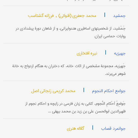
|
محمد جعفری (قنواتی) ,
فرزانه گشتاسب
جمشید
جَمْشید، از شخصیتهای اساطیری هندوایرانی، و از شاهان دورۀ پیشدادی در
روایات حماسی ایران.
|
نیره افتخاری
جهیزیه
جَهیزیه، مجموعۀ مشخصی از اثاث خانه، که دختران به هنگام ازدواج به خانۀ
شوهر می‌برند.
|
محمد کریمی زنجانی اصل
جوامع احکام النجوم
جَوامِعُ اَحْکامِ النُّجوم، کتابی به زبان فارسی در زایچه و احکام نجوم از
ظهیرالدین ابوالحسن علی بن زید بن محمد بیهقی ...
|
گلاله هنری
جوانمرد قصاب