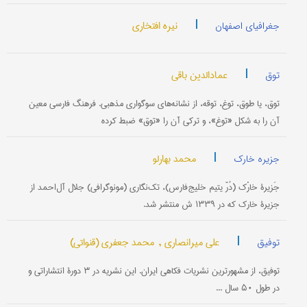
|
نیره افتخاری
جغرافیای اصفهان
|
عمادالدین باقی
توق
توق، یا طوق، توغ، توقه، از نشانه‌های سوگواری مذهبی. فرهنگ فارسی معین
آن را به شکل «توغ»، و ترکی آن را «توق» ضبط کرده
|
محمد بهارلو
جزیره خارک
جَزیرۀ خارْک (دُرّ یتیم خلیج‌فارس)، تک‌نگاری (مونوگرافی) جلال آل‌احمد از
جزیرۀ خارک که در ۱۳۳۹ ش منتشر شد.
|
علی میرانصاری ,
محمد جعفری (قنواتی)
توفیق
توفیق، از مشهورترین نشریات فکاهی ایران. این نشریه در ۳ دورۀ انتشاراتی و
در طول ۵۰ سال ...