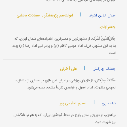
|
ابوالقاسم پژوهشگر ,
سعادت بخشی
جلال الدین اشرف
جعفرآبادی
جَلالُ‌الدّینْ اَشْرَف، از مشهورترین و معتبرترین امامزاده‌های شمال ایران، که
بنا به قول مشهور، فرزند امام موسى کاظم (ع) و برادر تنی امام رضا (ع) بوده
است
|
علی آخرتی
جفتک چارکش
جُفْتَکْ چارْکُش، از بازیهای ورزشی در ایران. این بازی در بسیاری از مناطق با
نامهایی متفاوت، اما با اصول و قواعدی تقریباً مشابه، دیده می‌شود.
|
نسیم عظیمی پور
تیله بازی
تیله‌بازی، از بازیهای سنتی رایج در نقاط گوناگون ایران، که با نام تیله‌انگشتی
نیز شهرت دارد.