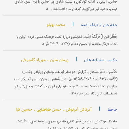
جَشْن، آیینی با آداب گوناگون و بیشتر شادی‌آور. جشن را بزم، سور، شادی،
عیش، و عید نیز می‌گویند (برهان ... ؛ لغت‌نامه ... ).
|
محمد بهارلو
جعفرخان از فرنگ آمده
جَعْفَرْخانِ اَزْ فَرَنْگْ آمَده، نمایشی دربارۀ تضاد فرهنگ سنتی مردم ایران با
تجدد فرنگی‌مآبانه، از حسن مقدم (۱۲۷۷-۱۳۰۴ ش).
|
پیمان متین ,
مهرزاد گلسرخی
جکسن، سفرنامه های
جَکْسِن، سَفَرْنامه‌های، گزارش دو سفر آبراهام و‌لنتاین ویلیامز جکسن۱
(۱۸۶۲-۱۹۳۷ م / ۱۲۷۹-۱۳۵۶ ق)، شرق‌شناس و زبان‌شناس آمریکایی، به
ایران در دهۀ نخست سدۀ ۲۰ م، با عنوانهای ایران در گذشته و حال۲ و «از
قسطنطنیه تا زادگاه عمر خیام»۳.
|
آذرتاش آذرنوش ,
حسن طباطبایی ,
حسین کیا
جاحظ
جاحِظ، ابوعثمان عمرو بن بَحْر کنانی فُقیمی بصری، نویسنده‌ای با تألیفات
فراوان در زمینه‌های گوناگون (د ۲۵۵ ق / ۸۶۹ م).