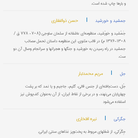
و بارها چاپ شده است.
|
حسن ذوالفقاری
جمشید و خورشید
جَمْشید و خورْشید، منظومه‌ای عاشقانه از سلمان ساوجی (۷۰۸- ۷۷۸ ق /
۱۳۰۸-۱۳۷۶ م) در قالب مثنوی. این منظومه داستان تحمل مصائب
جمشید در راه رسیدن به خورشید و جنگها و هجرانها و سرانجام وصال آن دو
ست.
|
مریم محمدتبار
جل
جُل، دست‌بافته‌ای از جنس قالی، گلیم، جاجیم و یا نمد که بر پشت
چهارپایان می‌نهند، و در برخی از نقاط ایران، از آن به‌عنوان کف‌پوش نیز
استفاده می‌شود
|
نیره افتخاری
جگرکی
جِگَرَکی، از شغلهای مربوط به پخت‌و‌پز غذاهای سنتی ایرانی.