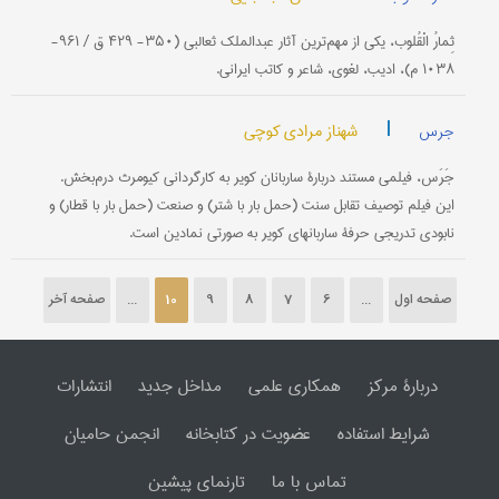
ثِمارُ الْقُلوب، یکی از مهم‌ترین آثار عبدالملک ثعالبی (۳۵۰- ۴۲۹ ق / ۹۶۱-
۱۰۳۸ م)، ادیب، لغوی، شاعر و کاتب ایرانی.
|
شهناز مرادی کوچی
جرس
جَرَس، فیلمی مستند دربارۀ ساربانان كویر به كارگردانی كیومرث درم‌بخش.
این فیلم توصیف تقابل سنت (حمل بار با شتر) و صنعت (حمل بار با قطار) و
نابودی تدریجی حرفۀ ساربانهای كویر به صورتی نمادین است.
صفحه اول
...
6
7
8
9
10
...
صفحه آخر
دربارۀ مرکز
همکاری علمی
مداخل جدید
انتشارات
شرایط استفاده
عضویت در کتابخانه
انجمن حامیان
تماس با ما
تارنمای پیشین