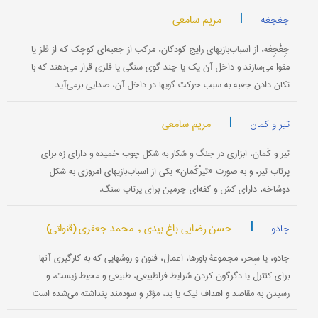
|
مریم سامعی
جغجغه
جِغْجِغه، از اسباب‌بازیهای رایج کودکان، مرکب از جعبه‌ای کوچک که از فلز یا
مقوا می‌سازند و داخل آن یک یا چند گوی سنگی یا فلزی قرار می‌دهند که با
تکان دادن جعبه به سبب حرکت گویها در داخل آن، صدایی برمی‌آید
|
مریم سامعی
تیر و کمان
تیر و کَمان، ابزاری در جنگ و شکار به شکل چوب خمیده و دارای زه برای
پرتاب تیر، و به صورت «تیرْکَمان» یکی از اسباب‌بازیهای امروزی به شکل
دوشاخه، دارای ‌کش و کفه‌ای‌ چرمین‌ برای پرتاب سنگ.
|
حسن رضایی باغ بیدی ,
محمد جعفری (قنواتی)
جادو
جادو، یا سِحر، مجموعۀ باورها، اعمال، فنون و روشهایی که به کارگیری آنها
برای کنترل یا دگرگون کردن شرایط فراطبیعی، طبیعی و محیط زیست، و
رسیدن به مقاصد و اهداف نیک یا بد، مؤثر و سودمند پنداشته می‌شده است