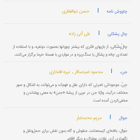
|
حسن ذوالفقاری
چاووش نامه
|
علی آنی زاده
چال پشکلی
چالْ‌پِشْکِلی، از بازیهای فکری که بیشتر چوپانها به‌صورت دو‌نفره، و با استفاده از
تعدادی چاله و پشکل یا سنگ‌ریزه و در مواردی با هستۀ خرما برگزار می‌کنند.
|
محمود امیدسالار ,
نیره افتخاری
جن،
جِنّ، موجوداتی نامرئی که دارای عقل و فهم‌‌اند و می‌توانند به اشکال و صور
مختلف درآیند. واژۀ جن در عربی از ریشۀ «جنن» به معنی پوشاندن و
مخفی‌کردن آمده است
|
مریم محمدتبار
جوال
جَوال، بافته‌ای کیسه‌مانند، منقوش و گاه بدون نقش برای حمل‌و‌نقل و
نگهداری آرد، غلات، پوشاک و دیگر اقلام.