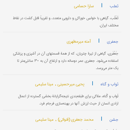
|
سارا حسامی
ثعلب
ثَعْلَب، گیاهی با خواص خوراکی و دارویی متعدد، و تقریباً قابل کشت در نقاط
مختلف ایران.
|
آمنه میرمطهری
جعفری
جَعْفَری، گیاهی از تیرۀ چتریان، که از همۀ قسمتهای آن در آشپزی و پزشکی
استفاده می‌شود. جعفری عمر دوساله دارد و ارتفاع آن به ۳۰ سانتی‌متر تا
یک متر می‌رسد.
|
یحیی میرحسینی ,
مینا سلیمی
ثواب و گناه
ثَواب و گُناه، ملاکی برای طبقه‌بندی نتیجه‌‌گرایانۀ بخشی گسترده از اعمال
ارادی انسان از حیث ارزش آنها در بهینه‌سازی فرجام فرد.
|
محمد جعفری (قنواتی) ,
مینا سلیمی
جشن