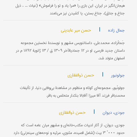
هیجان‌انگیز در ایران. این بازی را «مرا یاد و تو را فراموش» (غیاث ... ، ذیل
جناغ و جناق)، جناغ بستن، یا کشیدن نیز می‌نامند
|
حسن میر عابدینی
جمال زاده
جَمالْ‎زاده، محمدعلی، داستان‎نویس مشهور و نویسندۀ نخستین مجموعه
داستان جدید فارسی. او در ۱۲ جمادی‎الآخر ۱۳۰۹ ق / ۱۳ ژانویۀ ۱۸۹۲ م در
اصفهان متولد شد.
|
حسن ذوالفقاری
جولونبور
جولونْبور، مجموعه‌ای کوتاه و منظوم در مشاهدۀ بی‌وفایی دنیا، از تألیفات
محمدباقر فرزند آقا میرزا آقابالا بنکدار متخلص به باقر.
|
حسن ذوالفقاری
جودی، دیوان
جودی، دیوان، از آثار ادبیات مکتب‌خانه‌ای و مشهور میان عامه است که
حدود ۰۰۰‘ ۳ بیت (شامل قصیده، مثنوی، مرثیه و نوحه‌های سینه‌زنی) دارد