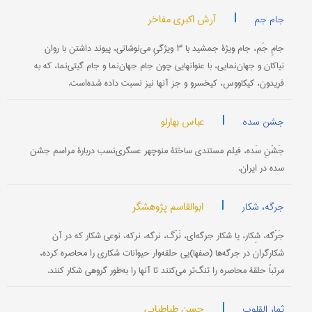
|
آرش اکبری مفاخر
جام جم
جامِ جَم، جام ویژۀ جمشید با ۳ ویژگیِ می‌نوشانی، پیوند داشتن با روان
نیاکان و جهان‌نمایی، با عنوانهایی چون جام جهان‌نما و جام گیتی‌نما، که به
فریدون، کیکاووس، کیخسرو و جز آنها نیز نسبت داده شده‌است.
|
عباس بهارلو
جشن سده
جَشْنِ سَده، فیلم مستندی ساختۀ منوچهر عسگری‌نسب دربارۀ مراسم جشن
سده در ایران.
|
ابوالقاسم پژوهشگر
جرگه، شکار
جَرْگه، شِکار، یا شکار جرگه‌ای، نَرْگ، نرگه، نرکه، نوعی شکار که در آن
شکارگران در جرگه‌ها (صفها)یی حلقه‌‌وار حیوانات شکاری را محاصره کرده،
مرتباً حلقۀ محاصره را تنگ‌تر می‌کنند تا آنها را به‌طور گروهی شکار ‌کنند.
|
حسن طباطبایی
ثمار القلوب