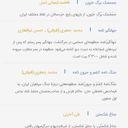
|
فاطمه شعبانی اصل
جمجمک برگ خزون
جُمْجُمَکْ بَرْگِ خَزون، از بازیهای رایج خردسالان در نقاط مختلف ایران.
|
محمد جعفری (قنواتی) ,
حسن ذوالفقاری
جهانگیر نامه
جَهانْگیرْنامه، منظومه‌ای حماسی در سرگذشت جهانگیر پسر رستم که پس از
نبردهای شجاعانه به دست دیو کشته می‌شود. منظومه در بحر متقارب سروده
شده و شامل ۳۰۰‘۶ بیت است.
|
محمد جعفری (قنواتی)
جنگ نامه کشم و جرون نامه
جَنْگْ‌نامۀ کِشْمْ وَ جِرونْ‌نامه، منظومه‌هایی دربارۀ جنگ سپاهیان ایران، به
فرماندهی امامقلی خان، حاکم فارس و از صاحب‌منصبان متنفذ شاه عباس
اول صفوی
|
علی آخرتی
جناغ شکستن
جِناغْ شِکَسْتَن، یا جناق شکستن، از شرط‌بندیها و سرگرمیهایِ رقابتی