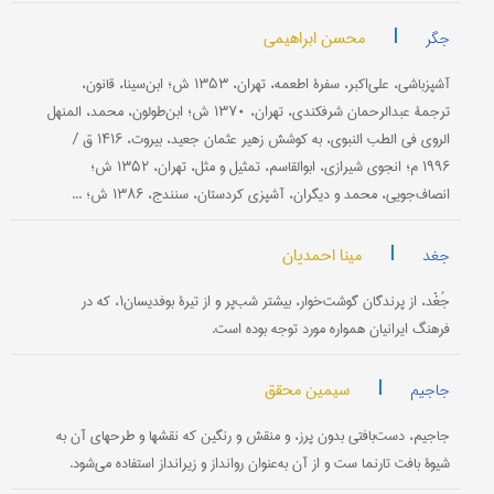
|
محسن ابراهیمی
جگر
آشپزباشی، علی‌اکبر، سفرۀ اطعمه، تهران، ۱۳۵۳ ش؛ ابن‌سینا، قانون،
ترجمۀ عبدالرحمان شرفکندی، تهران، ۱۳۷۰ ش؛ ابن‌طولون، محمد، المنهل
الروی فی الطب النبوی، به کوشش زهیر عثمان جعید، بیروت، ۱۴۱۶ ق /
۱۹۹۶ م؛ انجوی شیرازی، ابوالقاسم، تمثیل و مثل، تهران، ۱۳۵۲ ش؛
انصاف‌جویی، محمد و دیگران، آشپزی کردستان، سنندج، ۱۳۸۶ ش؛ ...
|
مینا احمدیان
جغد
جُغْد، از پرندگان گوشت‌خوار، بیشتر شب‌پر و از تیرۀ بوفدیسان۱، که در
فرهنگ ایرانیان همواره مورد توجه بوده است.
|
سیمین محقق
جاجیم
جاجیم، دست‌بافتی بدون پرز، و منقش و رنگین که نقشها و طرحهای آن به
شیوۀ بافت تارنما ست و از آن به‌عنوان روانداز و زیرانداز استفاده می‌شود.