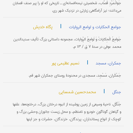
جَوانْمَرْدِ قَصّاب، شخصیتی نیمه‌افسانه‌ای ـ تاریخی که او را پیر صنف قصابان
می‌دانند؛ نیز آرامگاهی زیارتی در نزدیک شهر ری.
|
پگاه خدیش
جوامع الحکایات و لوامع الروایات
جَوامِعُ الْحِکایاتْ وَ لَوامِعُ الرِّوایات، مجموعه داستانی بزرگ تألیف سدیدالدین
محمد عوفی در سدۀ ۷ ق / ۱۳ م.
|
نسیم عظیمی پور
جمکران، مسجد
جَمْکَران، مَسْجِد، مسجدی در محدودۀ روستای جمکران شهر قم.
|
محمدحسین شمسایی
جنگل
جَنْگَل، ناحیۀ وسیعی از زمین پوشیده از انبوه درختان بزرگ، درختچه‌ها، علفها
و گیاهان گوناگونِ خودرو و نامنظم، و محل زیست جانوران وحشی بزرگ و
کوچک از انواع پستانداران، پرندگان، خزندگان، حشرات و جز اینها