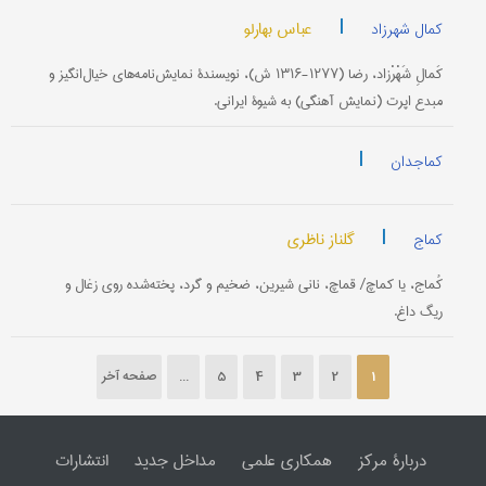
|
عباس بهارلو
کمال شهرزاد
کَمالِ شَهْرْزاد، رضا (۱۲۷۷-۱۳۱۶ ش)، نویسندۀ نمایش‌نامه‌های خیال‌انگیز و
مبدع اپرت (نمایش آهنگی) به شیوۀ ایرانی.
|
کماجدان
|
گلناز ناظری
کماج
کُماج، یا کماچ/ قماچ، نانی شیرین، ضخیم و گرد، پخته‌شده روی زغال و
ریگ داغ.
1
2
3
4
5
...
صفحه آخر
دربارۀ مرکز
همکاری علمی
مداخل جدید
انتشارات