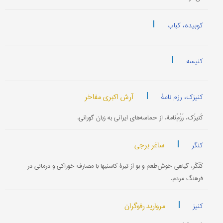
|
کوبیده، کباب
|
کنیسه
|
آرش اکبری مفاخر
کنیزک، رزم نامۀ
کَنیزَک، رَزْمْ‌نامۀ، از حماسه‌های ایرانی به زبان گورانی.
|
ساغر برجی
کنگر
کَنْگَر، گیاهی خوش‌طعم و بو از تیرۀ کاسنیها با مصارف خوراکی و درمانی در
فرهنگ مردم.
|
مروارید رفوگران
کنیز