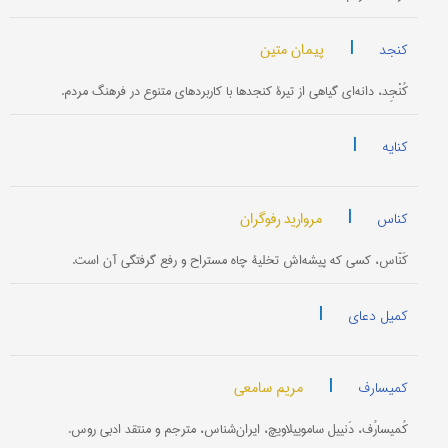
|
پیمان متین
کنجد
کُنْجِد، دانه‌ای گیاهی از تیرۀ کنجدها با کاربردهای متنوع در فرهنگ مردم.
|
کنایه
|
مروارید رفوگران
کناس
کَنّاس، کسی که پیشه‌اش تخلیۀ چاه مستراح و رفع گرفتگی آن است.
|
کمیل دعای
|
مریم سامعی
کمیسارف
کُمیسارُف، دَنییل ساموییلاویچ، ایران‌شناس، مترجم و منتقد ادبی روس.