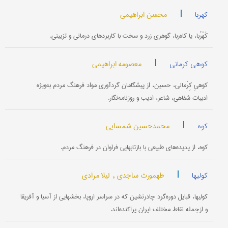
|
محسن ابراهیمی
کهربا
کَهْرُبا، یا کاه‌ربا، گوهری زرد و سخت با کاربردهای درمانی و تزیینی.
|
معصومه ابراهیمی
کوهی کرمانی
کوهیِ کِرْمانی، حسین، از پیشگامان گردآوری مواد فرهنگ مردم به‌ویژه
ادبیات شفاهی، شاعر، ادیب و روزنامه‌نگار.
|
محمدحسین شمسایی
کوه
کوه، از پدیده‌های طبیعی با بازتابهایی فراوان در فرهنگ مردم.
|
طهمورث ساجدی ,
لیلا مرادی
کولیها
کولیها، قبایل دوره‌گرد چادرنشین که در سراسر اروپا، بخشهایی از آسیا و آفریقا
و ازجمله نقاط مختلف ایران پراکنده‌اند.