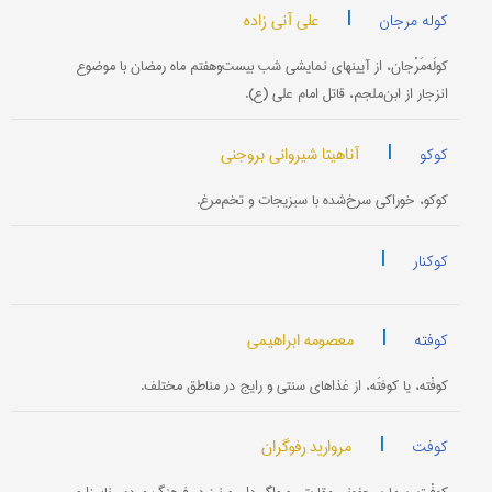
|
علی آنی زاده
کوله مرجان
کولَه‌مَرْجان، از آیینهای نمایشی شب بیست‌وهفتم ماه رمضان با موضوع
انزجار از ابن‌ملجم، قاتل امام علی (ع).
|
آناهیتا شیروانی بروجنی
کوکو
کوکو، خوراکی سرخ‌شده با سبزیجات و تخم‌مرغ.
|
کوکنار
|
معصومه ابراهیمی
کوفته
کوفْته، یا کوفتَه، از غذاهای سنتی و رایج در مناطق مختلف.
|
مروارید رفوگران
کوفت