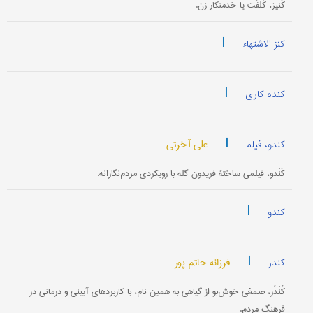
کَنیز، کُلفَت یا خدمتکار زن.
|
کنز الاشتهاء
|
کنده کاری
|
علی آخرتی
کندو، فیلم
کَنْدو، فیلمی ساختۀ فریدون گله با رویکردی مردم‌نگارانه.
|
کندو
|
فرزانه حاتم پور
کندر
کُنْدُر، صمغی خوش‌بو از گیاهی به همین نام، با کاربردهای آیینی و درمانی در
فرهنگ مردم.