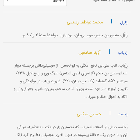
|
محمد عواطف رستمی
زلزل
زَلْزَل، منصور بن جعفر، موسیقی‌دان، عودنواز و خوانندۀ سدۀ ۲ ق/ ۸ م.
|
آزیتا صادقین
زریاب
زِرْیاب، لقب علی بن نافع، مُکَنّى به ابوالحسن، از موسیقی‌دانان برجستۀ دربار
عبدالرحمان بن حَکَم (از امرای اموی اندلس). مرگ وی را ربیع‌الاول ۲۳۸/
سپتامبر ۸۵۲ گفته‌اند (نک‍ : ابن‌حیـان، ۲۲۱). شهرت زریاب در نوازندگی و
تغییر و ترویج ساز عود است. وی را شاعر، منجم، زمین‌شناس، جغرافی‌دان و
آگاه به احوال خلفا و سیرۀ ...
|
حسین میثمی
زخمه
زَخْمه، صنفی از اصناف تصنیف، که نخستین ‌بار در مکتب منتظمیه، مراغی
آن را با عنوان یک «خانۀ پیشرو» در متون نظری موسیقی مطـرح کرد (نک‍ :