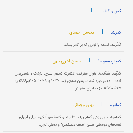
|
کمری، کشتی
|
محسن احمدی
کمربند
کَمَرْبَنْد، تسمه یا نواری که بر کمر بندند.
|
حسن اکبری بیرق
کمپفر، سفرنامۀ
کَمْپْفِر، سَفَرْنامۀ، عنوان سفرنامۀ انگلبرت کمپفر، سیاح، پزشک و طبیعی‌دان
آلمانی که در دورۀ شاه سلیمان صفوی (سل‍ ۱۰۷۷ یا ۱۰۷۸-۱۱۰۵ق۱۶۶۶ یا
۱۶۶۷-۱۶۹۴ م) به ایران سفر کرد.
|
بهروز وجدانی
کمانچه
کَمانْچه، سازی زهی کمانی با دستۀ بلند و کاسۀ تقریباً کروی برای اجرای
نغمه‌های موسیقی سنتی (ردیف دستگاهی) و محلی ایران.