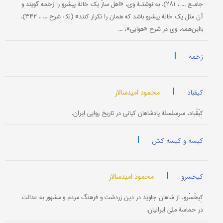
جامـع ... ، ۲۸۱). به نوشتـۀ وی، «اهل سازْ یک خانۀ پیشرو را زخمه گویند و
آن مثل یک خانۀ پیشرو باشد که همان را تکرار کنند» (نک‍ : شرح ... ، ۳۴۲).
با‌این‌همه، وی در شرح «هوایی»، ...
|
زخمه
|
محمود امیدسالار
کیقباد
کِیْقُباد، سرسلسلۀ پادشاهان کیانی در تاریخ روایی ایران.
|
کیسه و کیسه کش
|
محمود امیدسالار
کیخسرو
کِیخُسْرو، از شاهان جاوید در دین زردشت و فرهنگ مردم و مشهور به عدالت
در حماسۀ ملی ایرانیان.