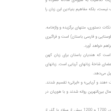
یست، بلکه مفاهیم بنیادین این زبان را
ت دستوری، متنهای برگزیده و واژه‌نامه.
(اوستایی و فارسی باستان) است و فراگیری
راهم خواهد آورد.
است که هندیان باستان برای زبان کهن
عضای شاخۀ زبانهای آریایی است. زبانهای
یل می‌دهد.
رگ «هند و آریایی» و «ایرانی» تقسیم شدند.
 بین‌النهرین روانه شدند و با هوریان در
با وجود این، پیکرۀ اصلی هندوآریاییان در فاصلۀ سالهای 1700 و 1200 پیش از میلاد با گذر از