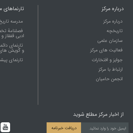
درباره مرکز
تارنماهای ما
درباره مرکز
مدرسه تاریخ
تاریخچه
فصلنامۀ تخ
ادبی قفقاز و
سازمان علمی
تارنمای دائم
فعالیت های مرکز
و گویش های 
جوایز و افتخارات
تارنماى پيش
ارتباط با مرکز
انجمن حامیان
از اخبار مرکز مطلع شوید
دریافت خبرنامه