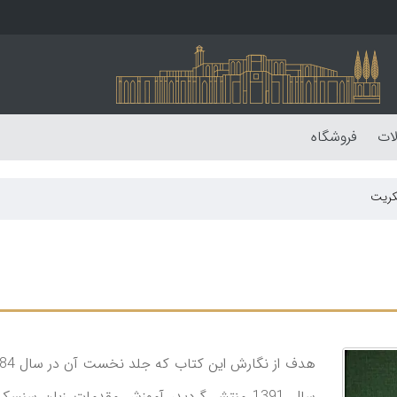
لات
فروشگاه
کریت
سال 1391 منتشر گردید، آموزش مقدمات زبان س