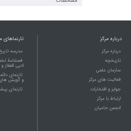
مشخصات
درباره مرکز
تارنماهای ما
درباره مرکز
مدرسه تاریخ
تاریخچه
فصلنامۀ تخ
ادبی قفقاز و
سازمان علمی
تارنمای دائم
فعالیت های مرکز
و گویش های 
جوایز و افتخارات
تارنماى پيش
ارتباط با مرکز
انجمن حامیان