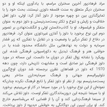
مراد فرهادپور آخرین سخنران مراسم، با یادآوری اینکه او و دو
سخنران دیگر متعلق به سنت فلسفه دلوزی نیستند، بحث خود را با
تمایزگذاری بین دو چهره موجود از دلوز آغاز کرد: اولی، دلوز اهل
خلاقیت و زایش و تنوع و تکثر پست‌مدرنیستی و دلوز دوم به عنوان
متفکر و فیلسوف. او با کاذب‌دانستن اولی و انگشت‌نهادن بر تصویر
دوم این نوع برخورد با دلوز را آغازی غیردلوزی عنوان کرد. فرهادپور
در دفاع از تفکر درگیر با وضعیت و در تقابل با تفکری که زیر فشار
سرمایه و دولت به نهادهایی مثل دانشگاه محدود شده یا در
حواشی هنر و فرهنگ تبدیل به دکوراسیونی فرهنگی شده، این
رویکرد را نشانه زوال تفکر در دوران ما دانست. این مساله در مورد
دلوز فرهنگی نیز صادق است و مشابهت تاریخی دارد، چون دهه
1970 که دلوز در فضاهای نظری برجسته شد دوران اوج‌گیری
نئولیبرالیسم جهانی و فرهنگ سرمایه‌داری متاخر یعنی
پست‌مدرنیسم بود. از نظر او دلوز تفکر را تابع فرهنگ نکرده چنان‌که
نمونه‌ای از این نوع برخورد را در مورد سینما در کار او می‌بینیم. برخورد
او با سینما نتیجه این درون‌ماندگاری تفکر اوست. دلوز تلاش می‌کند
از سینما فرهنگ‌زدایی کند و آن را از فضایی که می‌شناسیم خارج
کند. او برای تبیین این دوگانگی به خوانش «بدیو» از دلوز پرداخت.