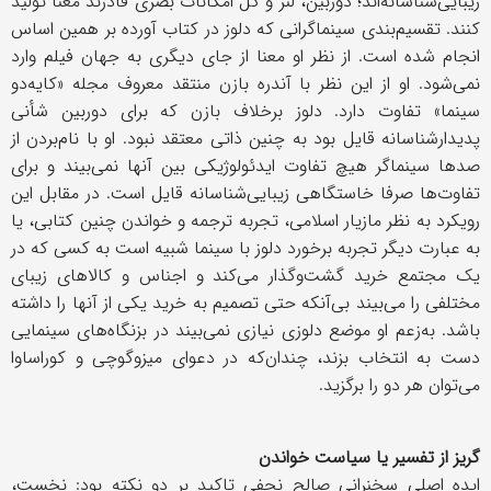
زیبایی‌شناسانه‌اند؛ دوربین، لنز و کل امکانات بصری قادرند معنا تولید
کنند. تقسیم‌بندی سینماگرانی که دلوز در کتاب آورده بر همین اساس
انجام شده است. از نظر او معنا از جای دیگری به جهان فیلم وارد
نمی‌شود. او از این نظر با آندره بازن منتقد معروف مجله «کایه‌دو
سینما» تفاوت دارد. دلوز برخلاف بازن که برای دوربین شأنی
پدیدارشناسانه قایل بود به چنین ذاتی معتقد نبود. او با نام‌بردن از
صدها سینماگر هیچ تفاوت ایدئولوژیکی بین آنها نمی‌بیند و برای
تفاوت‌ها صرفا خاستگاهی زیبایی‌شناسانه قایل است. در مقابل این
رویکرد به نظر مازیار اسلامی، تجربه ترجمه و خواندن چنین کتابی، یا
به عبارت دیگر تجربه برخورد دلوز با سینما شبیه است به کسی که در
یک مجتمع خرید گشت‌و‌گذار می‌کند و اجناس و کالاهای زیبای
مختلفی را می‌بیند بی‌آنکه حتی تصمیم به خرید یکی از آنها را داشته
باشد. به‌زعم او موضع دلوزی نیازی نمی‌بیند در بزنگاه‌های سینمایی
دست به انتخاب بزند، چندان‌که در دعوای میزوگوچی و کوراساوا
می‌توان هر دو را برگزید
.
گریز از تفسیر یا سیاست خواندن
ایده اصلی سخنرانی صالح نجفی تاکید بر دو نکته بود: نخست،