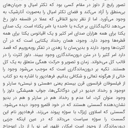
تصور رایج از دلوز در مقام کسی بود که تکثر امیال و جریان‌های
بی‌منطق را آزاد می‌کند و فضای تکثر امیال را به‌صورت آنارشیک به
وجود می‌آورد. اما از نظر بدیو اتفاقی که عملا در فلسفه دلوز رخ
می‌دهد تاکید‌گذاری بر «یک» یا «احد» یا «امر یکتا» است. یک صدای
یکتا برای همه هزاران صدای امر کثیر و یک اقیانوس یکتا برای همه
قطره‌ها وجود دارد. وجود، همان رخداد یکتایی است که در آن
کثرت‌ها وجود دارند و بدین‌سان با زهدی در تفکر روبه‌روییم که قصد
دارد امر کثیر را در متن درون‌ماندگاری وجود ببیند. دلوز کثرت را در
قالب کل می‌خواند. زمان و تصویر و حرکت همگی متعلق به یک کل
هستند. تکیه بر درون‌ماندگاری است که موجب می‌شود وجود را
خالی از هرگونه تعالی و شکافی بدانیم. فرهادپور با اشاره به دو کتاب
از فیلسوفان فرانسوی قرن بیستم یعنی «هستی و نیستی» سارتر و
«وجود و رخداد
»
بدیو در این دوگانگی‌ها، جواب همیشگی دلوز را
وجود عنوان کرد، اما عدم و رخداد هم در سارتر و هم در بدیو
نشان‌دهنده گسستی هستند که در خود قلمرو وجود دیده می‌شود.
گسستی که اسلاوی ژیژک با سوژه پیوند می‌زند. فرهادپور نام این
گسست را سوژه سیاست می‌داند که در عین اینکه جزیی
درون‌ماندگار از وجود است امکان ظهور امر نو را از دل اعوجاج