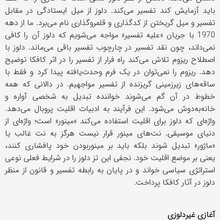
باید آزمایش کند تفسیر می‌کند. دلوز از میل ایستادگی در مقابل
تفسیر و میل گریختن از کد‌گذاری و قلمرو‌گذاری نام می‌برد. ما از دهه
1970 با جریان «علیه تفسیر» مواجه می‌شویم که دلوز آن را کافی
نمی‌داند، چون نقد تفسیر در چارچوب تفسیر باقی می‌ماند. دلوز با
اصطلاح ریزوم تلاش می‌کند راه فرار از تفسیر را در اثر کافکا توضیح
دهد. ریزوم را نمی‌توان در یک فرم وحدت‌یافته پیدا کرد و فقط با
ساقه‌های زیرزمینی گریزنده از تفسیر مواجهیم. در دالانی که همه
خطوط در آن گم می‌شوند خواننده تبدیل به شخصی آواره و
خانه‌به‌دوش می‌شود. این فرآیند به ادبیات اقلیت پر‌و‌بال می‌دهد
.
واژه‌ای که دلوز برای اقلیت استفاده می‌کند «مینور» است؛ واژه‌ای از
دنیای موسیقی. نت‌های مینور قرار نیست هرگز به نت غالب یا
«ماژور» تبدیل شوند بلکه باید بر مینور‌بودن خود پافشاری کنند،
یعنی بر موضع اقلیت خود. نجفی این تز دلوز را در شرایط فعلی نوعی
استراتژی سیاسی خواند و در پایان به رابطه تفسیر و قانون از منظر
دلوز در آثار کافکا پرداخت
.
آغازی غیردلوزی