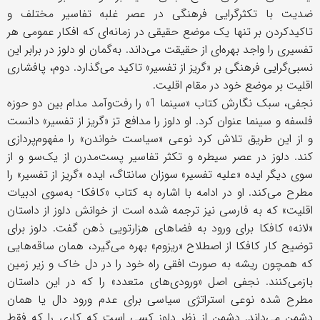
ضدیت با تکثرگرایی فرهنگی در عصر غلبه تفاسیر مختلف و
تاکید‌کردن بر تنها یک موضع حقیقی در زمانه‌ای که افکار عمومی هر
تفسیری را واجد بهره‌ای از حقیقت می‌داند. به‌گمان او دلوز در برابر این
نسبی‌گرایی فرهنگی بر «گریز از تفسیر» تاکید می‌گذارد. دوم، پافشاری
اقلیت بر موضع خود در مقام اقلیت
.
نجفی، سبک نگارش کتاب «سینما 1» را رفت‌و‌آمد مدام بین دو حوزه
فلسفه و سینما عنوان کرد. او دلوز را مدافع تز «گریز از تفسیر» دانست
و از این طریق تلاش کرد نوعی «سیاست خواندن» را مفهوم‌پردازی
کند. دلوز در عصر سیطره و تکثر تفاسیر پست‌مدرن از یک‌سو و از
سوی دیگر ایده «علیه تفسیر» سوزان سانتاگ، ایده «گریز از تفسیر» را
مطرح می‌کند. او در ادامه با اشاره به کتاب «کافکا- به‌سوی ادبیات
اقلیت» که به فارسی نیز ترجمه شده است از خوانش دلوز از داستان
«لانه» کافکا برای ورود به فضاهای هزارتویی ذهن گفت. دلوز برای
توضیح کار کافکا از اصطلاح «ریزوم» بهره می‌گیرد، همان ساقه‌هایی
که همچون ریشه به صورت افقی راه خود را در دل خاک و زیر زمین
بازمی‌کنند. نجفی اصل «ورودی‌های متعدد» را که در این داستان
مطرح شده نوعی استراتژی سیاسی برای عدم ورود دال یا همان
دشمن می‌داند. دشمن از نظر دلوز کسی است که کاری را که فقط