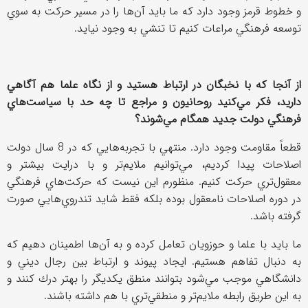
و خطوط قرمز وجود دارد كه ما بايد آن‌ها را در مسير حركت به سوي
توسعه فرهنگي مراعات كنيم تا تنشي به وجود نيايد.
از آنجا كه با نخبگان در ارتباط هستيد و از نگاه علما هم آگاهي
داريد، فكر مي‌كنيد روحانيون و مراجع تا چه حد با سياست‌هاي
فرهنگي دولت جديد همگام مي‌شوند؟
قطعاً مقاومت وجود دارد. منتهي با تجربه‌هايي كه در 8 سال دولت
اصلاحات پيدا كرديم، مي‌توانيم ملايم‌تر و با درايت بيشتر و
معقول‌تري حركت كنيم. منظورم اين نيست كه حركت‌هاي فرهنگي
در دوره اصلاحات نامعقول بوده‌ بلكه فقط شايد تندروي‌هايي صورت
گرفته باشد.
ما بايد با علما و حوزويان تعامل كرده و به آن‌ها اطمينان دهيم كه
به دنبال تفاهم هستيم. ايجاد پيوند و ارتباط بين رجال ديني و
دانشگاهي موجب مي‌شود بتوانند منطق يكديگر را بهتر درك كنند و
به اين طريق رابطه ملايم‌تر و منطقي‌تري با هم داشته باشند.