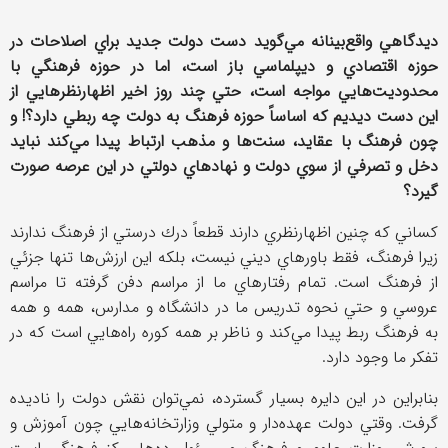
ديدگاهي واقع‌بينانه مي‌گويد دست دولت جديد براي اصلاحات در
حوزه اقتصادي و ديپلماسي باز است، اما در حوزه فرهنگي با
محدوديت‌هايي مواجه است، حتي چند روز اخير اظهارنظرهايي از
اين دست ديديم كه اساساً حوزه فرهنگ به دولت چه ربطي دارد؟! و
چون فرهنگ با عقايد، سنت‌ها و مذهب ارتباط پيدا مي‌كند نبايد
دخل و تصرفي از سوي دولت و نهادهاي دولتي در اين عرصه صورت
گيرد؟
كساني كه چنين اظهارنظري دارند قطعاً درك درستي از فرهنگ ندارند
زيرا فرهنگ، فقط باورهاي ديني نيست، بلكه اين ارزش‌ها تنها جزئي
از فرهنگ است. تمام رفتارهاي ما از مراسم دفن گرفته تا مراسم
عروسي و حتي نحوه تدريس ما در دانشگاه و مدارس، همه و همه
به فرهنگ ربط پيدا مي‌كند و ناظر بر همه كوره راه‌هايي است كه در
تفكر ما وجود دارد.
بنابراين در اين دايره بسيار گسترده، نمي‌توان نقش دولت را ناديده
گرفت. وقتي دولت عهده‌دار و متولي وزارتخانه‌هايي چون آموزش و