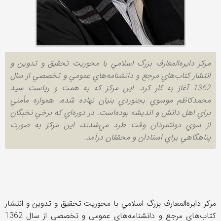
مركز دايره‌المعارف‌ بزرگ اسلامي با محوريت تحقيق و تدوين و
انتشار كتاب‌هاي مرجع و دانشنامه‌هاي عمومي و تخصصي از سال
1362 آغاز به كار كرد. اين مركز كه به همت و رياست سيد
محمدكاظم موسوي بجنوردي بنيان نهاده شده، همواره مأمني
براي اهل دانش و انديشه بوده‌‌است. در دوره‌اي كه برخي نخبگان
از سوي دولتمردان وقت طرد مي‌‌شدند، اين مركز به صورت
پناهگاهي براي استادان و محققان درآمد.
مركز دايره‌المعارف‌ بزرگ اسلامي با محوريت تحقيق و تدوين و انتشار
كتاب‌هاي مرجع و دانشنامه‌هاي عمومي و تخصصي از سال 1362