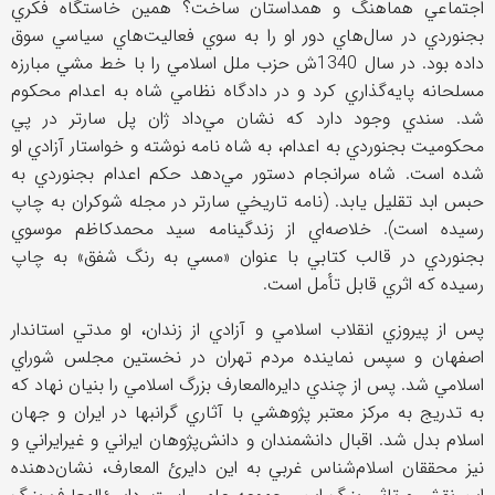
اجتماعي هماهنگ و همداستان ساخت؟ همين خاستگاه فكري
بجنوردي در سال‌هاي دور او را به سوي فعاليت‌هاي سياسي سوق
داده بود. در سال 1340ش حزب ملل اسلامي را با خط مشي مبارزه
مسلحانه پايه‌گذاري كرد و در دادگاه نظامي شاه به اعدام محكوم
شد. سندي وجود دارد كه نشان مي‌داد ژان پل سارتر در پي
محكوميت بجنوردي به اعدام، به شاه نامه نوشته و خواستار آزادي او
شده است. شاه سرانجام دستور مي‌دهد حكم اعدام بجنوردي به
حبس ابد تقليل يابد. (نامه تاريخي سارتر در مجله شوكران به چاپ
رسيده است). خلاصه‌اي از زندگينامه سيد محمدكاظم موسوي
بجنوردي در قالب كتابي با عنوان «مسي به رنگ شفق» به چاپ
رسيده كه اثري قابل تأمل ‌است.
پس از پيروزي انقلاب اسلامي و آزادي از زندان، او مدتي استاندار
اصفهان و سپس نماينده مردم تهران در نخستين مجلس شوراي
اسلامي شد. پس از چندي دايره‌المعارف بزرگ اسلامي را بنيان نهاد كه
به تدريج به مركز معتبر پژوهشي با آثاري گرانبها در ايران و جهان
اسلام بدل شد. اقبال دانشمندان و دانش‌پژوهان ايراني و غيرايراني و
نيز محققان اسلام‌شناس غربي به اين دايرئ ‌المعارف، نشان‌دهنده