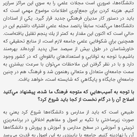
دانشگاه‌ها، ضروري است مجلات علمي را به سوي اين مراكز سرازير
كنيم. هزينه كردن براي جمع‌آوري اطلاعات موضوع مهمي است كه
بايد در دستور كار مديران فرهنگي جديد قرار گيرد. يكي از استادان
دانشگاه‌ها مي‌گفت؛ سابقاً پانصد مجله علمي اشتراك داشتيم اين در
حالي است كه اكنون اين مقدار به كمتر از يك پنجم تقليل يافته‌است.
همچنين براي شكوفايي علمي جامعه لازم است، از منابع تحقيقي كه
خاورشناسان در طول بيش از سيصد سال پديد آورده‌اند بهره‌مند
باشيم.با توجه به توانايي و استعدادهاي بالقوه‌اي كه در كشور وجود
دارد و با در نظر گرفتن اين ملاحظات مي‌توان با سرعت بيشتري به
سمت جامعه‌اي متعادل و متعالي رهنمون شد و فرهنگ هم در چنين
جامعه‌اي جايگاه و پايگاهي كه شايسته‌ است، خواهد يافت.
با توجه به آسيب‌هايي كه متوجه فرهنگ ما شده، پيشنهاد مي‌كنيد
اصلاح آن را در گام نخست از كجا بايد شروع كرد؟
طبيعي است كه‌ بايد از مدارس و دانشگاه‌ها شروع كرد يعني به
صورت زيرساختي با تكيه بر اصول و مفاهيم اخلاقي در برنامه‌ريزي
تربيتي و آموزشي در سطح مدارس و آموزش و پرورش و دانشگاه‌ها
آن را نهادينه کنيم. جامعه با پايبندي به اين اصول به قدرت مي‌رسد