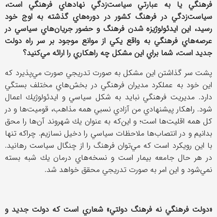
فرهنگي يا به عبارتي سياست‌زدگي نهادهاي فرهنگي است،
سياست‌زدگي در فرهنگ كشور در دوره‌هاي گذشته به اوج خود
رسيد، اين ايدئولوژيزه شدن فرهنگ و حضور جريان‌هاي سياسي در
عرصه‌هاي فرهنگي به واقع يكي از موانع موجود بر سر راه دولت
جديد است، شما براي اين مشكل چه راهكاري را ارائه مي‌كنيد؟
پشت سر گذاشتن اين مشكل به صورت تدريجي صورت مي‌پذيرد كه
اين خود به عملكرد مديران فرهنگي در بخش‌هاي مختلف بستگي
دارد. مديريت فرهنگي نبايد به شكل سياسي و ايدئولوژيك اعمال
شود. راهكار پيشنهادي من آزادي نسبي همه مذاهب، قوميت‌ها و در
كل همه اقليت‌ها است؛ و اين‌كه به عنوان يك شهروند آن‌ها را محق
بدانيم و در انتصاب‌ها ملاحظات سياسي را دخيل نسازيم. چراكه تنها
با اين رويكرد است كه مي‌توان فرهنگ را از چنگال سياست رهانيد.
در هر حال جامعه بيمار است و نسخه‌هاي درمان يك شبه بسته
نمي‌شود‌ و اين امر به صورت تدريجي محقق خواهد شد.
«دولت فرهنگي نه فرهنگ دولتي» شعاري است كه دولت جديد و