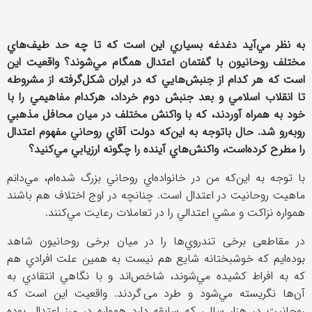
به نظر مي‌آيد دغدغه بسياري اين است كه تا چه حد طيف‌هاي
مختلف روحانيون با گفتمان اعتدال همگام مي‌شوند؟ واقعيت اين
است كه هر كدام از جنبش‌هايي كه در ايران شكل‌گرفته از مشروطه
تا انقلاب اسلامي و بعد جنبش دوم خرداد، هركدام مفاهيمي را با
خود به همراه آوردند، كه با واكنش مختلف در ميان محافل مذهبي
روبه‌رو شد. حال باتوجه به اين‌كه دولت آقاي روحاني مفهوم اعتدال
را مطرح كرده‌است، واكنش‌هاي آينده را چگونه ارزيابي مي‌كنيد؟
با توجه به اين‌كه من در خانواده‌اي روحاني بزرگ شده‌ام، مي‌دانم
ماهيت روحانيت در اعتدال است. چنانچه در اوج اختلاف هم باشند
همواره نزاكت و مشي اعتدالي را در تعاملات رعايت مي‌كنند.
در مقاطعی برخی تندروي‌ها را در ميان برخی روحانيون شاهد
بوده‌ايم كه خوشبختانه شايع هم نيست به همين علت افرادي هم
كه به افراط كشيده مي‌شوند، شاخص‌اند و با نگاهي انتقادي به
آن‌ها نگريسته مي‌شود و طرد می گردند. واقعيت اين است كه
روحانيت در هزار سالي كه سابقه دارد همواره در مرز اعتدال بوده