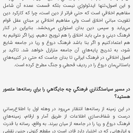
و اين اصول،تنها ايدئولوژي نيست بلكه قسمت عمده آن شامل
مفاهيم اخلاقي است كه حتي فراتر از دين است، چرا كه كاركرد دين
تقويت مباني اخلاق است ولي مفاهيم اخلاقي بر مبناي عقل قوام
مي‌يابد و سپس دين بدان استواري مي‌بخشد. بنابراين در كنار
فرهنگ ديني و ملي بايد اخلاق را هم ترويج دهيم، زيرا اگر نتوانيم به
هم اعتمادكنيم و اگر بنا باشد فرهنگ دروغ و ريا در جامعه شايع
شود، به تدريج پايه‌هاي آن جامعه متزلزل خواهد شد. تاكيد بر
اصول اخلاقي در فرهنگ ايراني تا بدان جاست كه حتي در كتيبه‌هاي
باستاني‌مان دروغ را در رديف قحطي و جنگ مطرح كرده‌ است.
در مسير سياستگذاري فرهنگي چه جايگاهي را براي رسانه‌ها متصور
هستيد؟
در اين زمينه از رسانه‌ها انتظار مي‌رود در وهله اول با اطلاع‌رساني
درست و شفاف‌سازي اطلاعات از طريق آمار و ارقام، زمينه‌هاي
فرهنگ دروغ و ريا را در جامعه از ميان ببرند. به واقع، رسانه با قدرت
و ابزارهايي كه در اختيار دارد قادر است در مقطع كنوني چنين نقشي