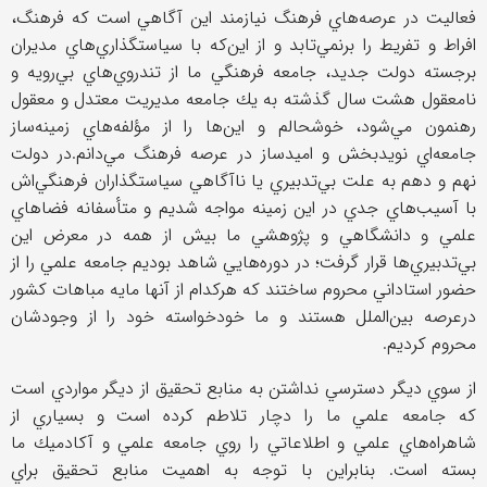
فعاليت در عرصه‌هاي فرهنگ نيازمند اين آگاهي است كه فرهنگ،
افراط و تفريط را برنمي‌تابد و از اين‌كه با سياستگذاري‌هاي مديران
برجسته دولت جديد، جامعه فرهنگي ما از تندروي‌هاي بي‌رويه و
نامعقول هشت سال گذشته به يك جامعه مديريت معتدل و معقول
رهنمون مي‌شود، خوشحالم و اين‌ها را از مؤلفه‌هاي زمينه‌ساز
جامعه‌اي نويدبخش و اميدساز در عرصه فرهنگ مي‌دانم.در دولت
نهم و دهم به علت بي‌تدبيري يا نا‌آگاهي سياستگذاران فرهنگي‌اش
با آسيب‌هاي جدي در اين زمينه مواجه شديم و متأسفانه فضاهاي
علمي و دانشگاهي و پژوهشي ما بيش از همه در معرض اين
بي‌تدبيري‌ها قرار گرفت؛ در دوره‌هايي شاهد بوديم جامعه علمي را از
حضور استاداني محروم ساختند كه هركدام از آنها مايه مباهات كشور
درعرصه بين‌الملل هستند و ما خودخواسته خود را از وجودشان
محروم كرديم.
از سوي ديگر دسترسي نداشتن به منابع تحقيق از ديگر مواردي است
كه جامعه علمي ما را دچار تلاطم كرده است و بسياري از
شاهراه‌هاي علمي و اطلاعاتي را روي جامعه علمي و آكادميك ما
بسته است. بنابراين با توجه به اهميت منابع تحقيق براي