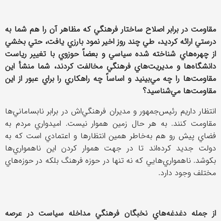
مقاومت در برابر اصلاح ساختار فرهنگي كه مظاهر آن را هم شما به
درستي ارائه كرديد، طي چند روز اخیر نمود بارزي يافت، حتي بخشي
از چهره‌هاي شناخته شده سياسي و بعضاً حوزوي با تغيير رياست
دانشگاه‌ها و مديريت‌هاي فرهنگي مخالفت كردند، شما منشأ اين
مقاومت‌ها را چه مي‌بينيد و اساساً چه راهكاري را براي عبور از اين
مقاومت‌ها مي‌شناسيد؟
انتظار داريم رئيس‌جمهور و مديران فرهنگي‌اش در برابر نابساماني‌ها
مقاومت كنند. به هر حال زمين هموار نيست. اميدواري مردم به
فضاي پيش رو هم به‌خاطر همين انتظارها و اعتمادي است كه به
دولت جديد كرده‌اند تا در جهت هموار كردن اين ناهمواري‌ها
بكوشد. ناهمواري‌هايي كه نه تنها در حوزه فرهنگ بلكه در حوزه‌‌هاي
مختلف وجود دارد.
از جمله دغدغه‌هاي نخبگان فرهنگي مداخله سياست در عرصه