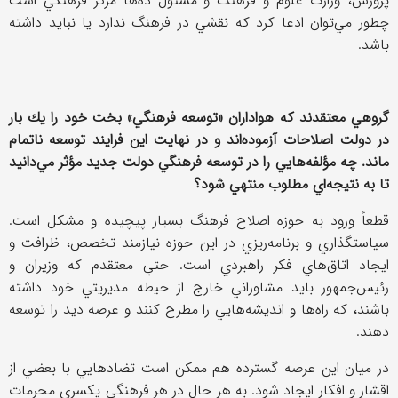
پرورش، وزارت علوم و فرهنگ و مسئول ده‌ها مركز فرهنگي است
چطور مي‌توان ادعا كرد كه نقشي در فرهنگ ندارد يا نبايد داشته
باشد.
گروهي معتقدند كه هواداران «توسعه فرهنگي» بخت خود را يك بار
در دولت اصلاحات آزموده‌اند و در نهايت اين فرايند توسعه ناتمام
ماند. چه مؤلفه‌هايي را در توسعه فرهنگي دولت جديد مؤثر مي‌دانيد
تا به نتيجه‌اي مطلوب منتهي‌ شود؟
قطعاً ورود به حوزه اصلاح فرهنگ بسيار پيچيده و مشكل است.
سياستگذاري و برنامه‌ريزي در اين حوزه نيازمند تخصص، ظرافت و
ايجاد اتاق‌هاي فكر راهبردي است. حتي معتقدم كه وزيران و
رئيس‌جمهور بايد مشاوراني خارج از حيطه مديريتي خود داشته
باشند، كه راه‌ها و انديشه‌هايي را مطرح ‌كنند و عرصه ديد را توسعه
دهند.
در ميان اين عرصه گسترده هم ممكن است تضادهايي با بعضي از
اقشار و افكار ايجاد شود. به هر حال در هر فرهنگي يكسري محرمات