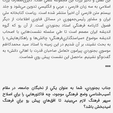
اين نقش و تاثير بزرگ اين مجموعه علمي است. دايرئ‌المعارف بزرگ
اسلامي به سه زبان فارسي ، عربي و انگليسي تدوين مي‌شود و جلد
بيستم متن فارسي آن اخيراً منتشر شده است. رياست كتابخانه ملي
ايران و مشاور رئيس‌جمهوري در مسائل فناوري اطلاعات از ديگر
فصول كارنامه فرهنگي استاد بجنوردي است. از آن رو كه گروه
انديشه ايران مصمم است تا طي سلسله نشست‌هايي با اصحاب
انديشه موضوع «سياستگذاري‌فرهنگي؛ چالش‌ها و راهكارهايش» را
به بحث نشيند، بر آن شديم در اين زمينه با استاد سيد محمدكاظم
موسوي بجنوردي پيرامون «تعامل صاحبان قدرت با اهالي دانش» به
گفت‌وگو نشينيم. ماحصل اين نشست پيش روي شماست.
***
جناب بجنوردي، شما به عنوان يكي از نخبگان جامعه، در مقام
آسيب‌شناسي وضع فرهنگي موجود، چه فاكتورهايي را براي اصلاح
سپهر فرهنگ لازم مي‌بينيد تا افق‌هاي پيش رو براي فرهنگ
اميدبخش باشد؟