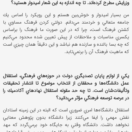
وزرايش مطرح كرده‌اند. تا چه اندازه به اين شعار اميدوار هستيد؟
من بسيار اميدوار و خوش‌بين هستم و ‌اين رويكرد را اساس يك
جامعه متعالي و خردمند مي‌دانم. دولتي كردن فرهنگ مساوي با
كشتن فرهنگ است، چرا كه در اين صورت ما فرهنگ را براساس
يكسري مناسبات و ملاحظات از پيش تعيين شده‌ محدود مي‌كنيم
كه چه بسا بالنده و سازنده هم نباشد و اين دقيقاً همان چيزي است
كه ماهيت فرهنگ آن را برنمي‌تابد.
يكي از لوازم پايان تصديگري دولت در حوزه‌هاي فرهنگي، استقلال
عمل دانشگاه‌ها و محققان از انتخاب موضوع تا انتشار تحقيقات
وتأليفات‌شان است. تا چه حد مقوله استقلال نهاد‌هاي آكادميك را
در عرصه توسعه فرهنگي مؤثر مي‌دانيد؟
استقلال دانشگاه‌ها امري ضروري است كه البته در اين زمينه استادان
نقش مهمي را ايفا مي‌كنند زيرا دانشگاه بدون پژوهش معنايي
نخواهد داشت. دانشگاه وقتي به جايگاه خود برمي‌گردد كه مهد