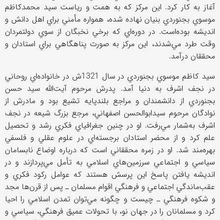
آغاز به كار كرد. اين مركز كه به همت و رياست سيد محمدكاظم
موسوي بجنوردي بنيان نهاده شده، همواره مأمني براي اهل دانش و
انديشه بوده‌‌است. در دوره‌اي كه برخي نخبگان از سوي دولتمردان
وقت طرد مي‌‌شدند، اين مركز به صورت پناهگاهي براي استادان و
محققان درآمد.
سيد كاظم موسوي بجنوردي در سال 1321ش در خانواده‌اي روحاني
در نجف اشرف به دنيا آمد. پدرش مرحوم آيت‌الله سيد حسن
بجنوردي از دانشمندان و مراجع بلندپايه تشيع بود و مادرش از
نوادگان مرحوم سيدابوالحسن اصفهاني، مرجع بزرگ شيعه در نجف
اشرف به‌شمار مي‌رفت. او در چنين جغرافياي فكري‌ رشد و تحصيل
علم كرد و از محضر استادان برجسته‌اي در علوم عقلي و فلسفي
بهره‌مند شد. او در زمره محققاني است كه درباره اوضاع نابسامان
سياسي و اجتماعي سرزمين‌هاي اسلامي به تأمل مي‌پردازند و در
انديشه يافتن پاسخ اين پرسش هستند كه عوامل ركود فكري و
عقب‌ماندگي اجتماعي و فرهنگي اقوام مسلمان ـ پس از قرن‌ها مجد
و شكوه فرهنگي ـ چيست و چگونه مي‌توان تمدن اسلامي را احيا
كرد و مسلمانان را در جهان نو، با تحولات عميق فرهنگي، سياسي و