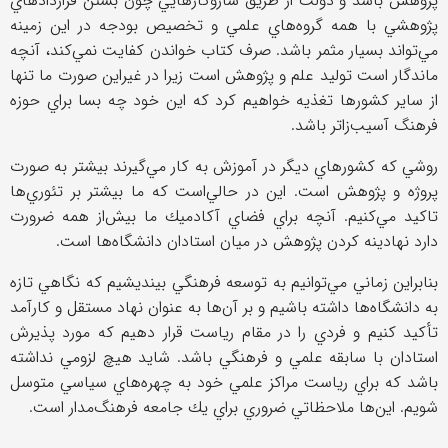
پژوهش باشد و دولت از طريق سازوكارهايي چون بستن قراردادهاي
پژوهشي با همه گروه‌هاي علمي و تخصيص بودجه در اين زمينه
مي‌تواند بسيار مثمر باشد. صرف كتاب خواندن كفايت نمي‌كند، آنچه
ماندگار است توليد علم و پژوهش است زيرا در غيراين صورت ما تنها
از ساير كشورها تغذيه خواهيم کرد كه اين خود چه بسا براي حوزه
فرهنگ آسيب‌زاتر باشد.
روشي كه كشورهاي ديگر در آموزش به كار مي‌گيرند بيشتر به صورت
پروژه و پژوهش است. اين در حالي‌است كه ما بيشتر بر تئوري‌ها
تاكيد مي‌كنيم. آنچه براي فضاي آكادميك ما بيش‌از همه ضرورت
دارد نهادينه كردن پژوهش در ميان استادان دانشگاه‌ها است.
بنابراين زماني مي‌توانيم به توسعه فرهنگي بينديشيم كه نگاهي تازه
به دانشگاه‌ها داشته باشيم و بر آن‌ها به عنوان نهاد مستقل و كارآمد
تأكيد كنيم و فردي را در مقام رياست قرار دهيم كه مورد پذيرش
استادان با سابقه علمي و فرهنگي باشد. شايد هيچ لزومي نداشته
باشد كه براي رياست مراكز علمي خود به چهره‌هاي سياسي متوسل
شويم. اين‌ها ملاحظاتي ضروري براي يك جامعه فرهنگ‌مدار است.