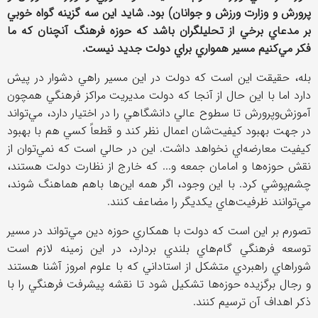
پرورش و وزارت ورزش و جوانان) بود. شايد اين سه گزينه گواه خوبي
بر مدعاي برخي از تحليلگران باشد كه حوزه فرهنگ آنچنان كه ما
فكر مي‌كنيم مسير همواري براي دولت جديد نيست.
بله، حقيقت اين است كه دولت در اين مسير راهي دشوار در پيش
دارد اما با اين حال از آنجا كه دولت مديريت مراكز فرهنگي همچون
آموزش‌وپرورش تا سطوح عالي دانشگاهي را در اختيار دارد، مي‌تواند
در جهت بهبود كيفيت‌شان اعمال نظر كند و قطعاً كسي هم با بهبود
كيفيت معارضه‌اي نخواهد داشت. اين در حالي است كه نمي‌توان از
نقش حوزه‌ها و امامان جمعه و... كه خارج از نظارت دولت هستند،
چشم‌پوشي كرد. با اين وجود، اگر همه اين‌ها باهم هماهنگ شوند،
مي‌توانند ظرفيت‌هاي يكديگر را مضاعف كنند.
تصورم بر اين است كه دولت با همكاري حوزه دين مي‌تواند در مسير
توسعه ‌فرهنگي گام‌هاي بلندي بردارد، در اين زمينه لازم ‌است
شوراهاي راهبردي متشكل از استاداني كه با علوم امروز آشنا هستند
و رجال برگزيده حوزه‌ها تشكيل شود تا نقشه پيشرفت فرهنگي را با
ذكر اهداف آن ترسيم كنند.