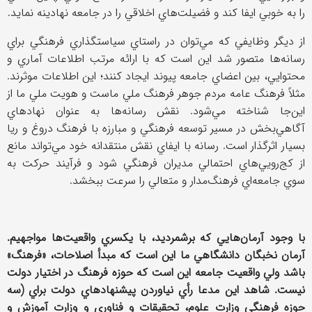
را به خوبي ايفا کند و فضيلت‌هاي اخلاقي را در جامعه نهادينه نمايد.
از ديگر وظايفي كه مي‌توان در راستاي سياستگذاري فرهنگي براي
رسانه‌ها متصور شد اين است كه با ارائه مرتب اطلاعات آماري و
محتوايي، بين اعضاي جامعه پيوند ايجاد كنند؛ اين اطلاعات موثرند.
مثلاً فرهنگ عامه مردم جوهر فرهنگ ملي ماست و هويت ملي ما از
اين‌جا شناخته مي‌شود. نقش رسانه‌ها به عنوان نهاد‌هاي
آگاهي‌بخش در مسير توسعه فرهنگي و مبارزه با فرهنگ دروغ و ريا
بسيار اثرگذار است. رسانه‌ با ايفاي نقش منتقدانه خود مي‌تواند مانع
از كج‌رويي‌هاي احتمالي مديران فرهنگي شود و فرآيند حركت به
سوي جامعه‌اي فرهنگ‌مدار و متعالي را سرعت ببخشد.
با وجود آرمان‌هايي كه برشمرديد، با يكسري واقعيت‌ها مواجهيم.
آرمان نخبگان دانشگاهي ما اين است كه مبدأ اصلاحات، «فرهنگ»
باشد ولي واقعيت جامعه اين است كه حوزه فرهنگ در اختيار دولت
نيست. شاهد اين مدعا رأي نياوردن پيشنهادهاي دولت براي (سه
حوزه فرهنگي وزارت علوم، تحقيقات و فناوري و وزارت آموزش و