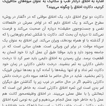
اشاره به اخلاق درکنار طب و مکانیک به عنوان میوه‌های متافیزیک
کردید، دکارت اخلاق را چگونه می‌بیند؟
دکارت دو نوع اخلاق دارد. یک اخلاق موقتی که در «گفتار در روش»
مطرح می‌کند و یک اخلاق دایم که در اواخر عمرش در «انفعالات
نفس و جست‌وجوی حقیقت» درباره آن صحبت می‌کند و فرصت
نمی‌کند تا درباره آن بحث کند. دکارت با شکش تمام باورهایی را که
از گذشته با او همراه بوده‌اند، ویران می‌کند. این اخلاق به عنوان یک
سرپناه موقت در برابر این ویرانی است. همان مبانی است که در
جامعه وجود دارد و باید موقتا طبق آن عمل کرد تا خود انسان به
قطعیت برسد. برای رسیدن به اخلاق دایمی باید صبر کرد تا درخت
دانش دکارتی به ثمر بنشیند. درخت دانش دکارتی در زمان خود
دکارت ثمر نداد و او تنها ریشه‌ها را آماده کرد و بعدها نیوتن فیزیک
را ثمر بخشید. شاید در حال حاضر ما شاهد میوه دادن درخت دانش
دکارتی باشیم. اگر در حال حاضر در غرب زیر پا گذاشتن حق دیگران
امر بدی است این ثمره اخلاق دکارتی است. به خاطر این است که
تبعاتش را با عقل عملی می‌بیند. در اخلاق وظیفه‌محور کانت هم
عمل را به خاطر خود عمل انجام می‌دهیم و این به نوعی ثمره اخلاق
دایمی دکارتی است. خلف دکارتی، اسپینوزا شاهکار خود «اخلاق» را