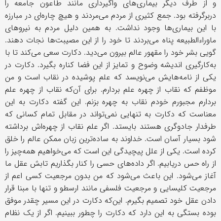
و از طرف دیگر بیماری‌های واگیرداری مانند طاعون جامعه را
دربرگرفته بود. جمع کثیری از مردم می‌مردند و هیچ چاره‌ای در مبارزه
با این بیماری‌ها وجود نداشت. به همین دلیل مردم به نیروهای
ماوراءالطبیعه پناه می‌بردند تا خود را از این مصیبت‌ها نجات دهند.
گویی بشر خود را مقهور عالم بیرون می‌دید. دکارت سعی می‌کند تا با
به‌کارگیری اندیشه وضوح و تمایز از این فضا کناره بگیرد. دکارت در
یکی از نامه‌هایش می‌نویسد که علم پوشیده در نقاب است و من
موظفم که نقاب از چهره علم بردارم. برای آن‌که نقاب از چهره علم
بردارم مجبورم خودم نقاب به چهره بزنم. این گفته دکارت به این
معناست که دکارت به تنهایی نمی‌تواند در مقابل تمام کسانی که
طرفدار جادوگری هستند بایستد. اگر علم نقاب از چهره‌اش برداشته
شود بسیار آسان است. خداوند به ساده‌ترین زبان ممکن عالم را خلق
کرده است. یکی از علل پیچیدگی این است که می‌خواهیم همه‌چیز را
از راه حس دریابیم. اگر داده‌های حسی را کنار بگذاریم تابش عقل ما
آغاز می‌شود. این باعث می‌شود که من بدون مرجعیت کسی اعم از
مرجعیت کلیسایی و مرجعیت فلسفی مانند ارسطو و تنها با مبنا قرار
دادن عقل خود تصمیم بگیرم. این‌که دکارت در این مسیر چقدر موفق
بوده بستگی به این دارد که دکارت را چطور ببینیم. اگر از یک نظام