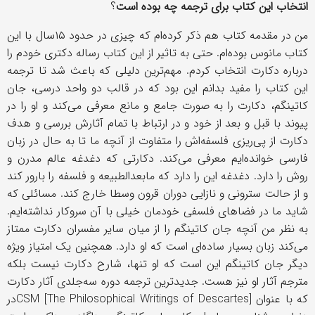
انتخاب این کتاب برای ترجمه چه بوده است
؟
من در مقدمه کتاب هم ذکر کرده‌ام که چیزی در حدود ۱۵سال با این
کتاب مانوس بوده‌ام. حتی به تاثیر از این کتاب رساله دکتری خودم را
درباره دکارت انتخاب کردم. مهم‌ترین دلیلی که باعث شد تا ترجمه
این کتاب را مفید بدانم این بود که در قالب دو واحد درسی، جان
کاتینگم، دکارت را به صورت جامع و مانع معرفی می‌کند و او را در
پیوند با قبل و بعد از خود و در ارتباط با تمام آثارش بررسی و هدف
دکارت از پی‌ریزی فلسفه‌اش را متفاوت از آنچه ما تا به حال در زبان
فارسی خوانده‌ایم معرفی می‌کند. دکارتی که دغدغه عالم مدرن و
روش را دارد. دغدغه این را دارد که مابعدالطبیعه و فلسفه را بارور کند
و از حالت سترونی و نازایی دوران قرون وسطا خارج کند. مسائلی که
شاید ما در فضاهای فلسفی خودمان خیلی با آن سروکار نداشته‌ایم.
به نظر من آنچه جان کاتینگم را از میان سایر مفسران دکارت ممتاز
می‌کند زبان بسیار ساده‌ای است که او دارد. همچنین یک امتیاز ویژه
دیگر جان کاتینگم این است که او تنها، شارح دکارت نیست بلکه
مترجم آثار او نیز هست. جدیدترین ترجمه دوره سه‌جلدی آثار دکارت
که با عنوان CSM [The Philosophical Writings of Descartes]در