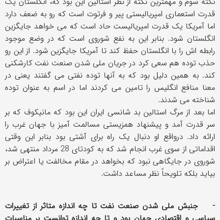
نکته سوم و مهمترین نکته از نظر استالین این بود که، انگلستان یک
قدرت استعماری امپریالیستی پیر و فرتوت است که رو به ضعف دارد
اما آمریکا یک قدرت امپریالیست حاد است که می خواهد جایگزین
انگلستان شود. بنابر این به نفع شوروی است که در وضع موجود
رابطه اش را با انگلستان حفظ کند تا آمریکا جایگزین شود. از این رو
حذب توده هم سعی کرد در جریان ملی شدن صنعت نفت کارشکنی
کند. به همین دلیل بود که به آنها توده نفتی می گفتند یعنی در
معنا منافع انگلیس را تامین می کردند اما در اسم به عنوان توده
شناخته می شدند.
اما بعد از مرگ استالین بد شانسی ایران این بود که مانیکوف که بر
سر قدرت آمد و پیشنهاد همزیستی مسالمت آمیز با جهان غرب را
ارائه داد. درواقع او دنبال یک راه برای آشتی بود بنابر این وقتی
اقداماتی از سوی غرب انجام شد که به کودتای 28 مرداد منتهی شد،
شوروی در جایگاهی نبود که بخواهد در مقام مخالفت یا اعتراض بر
بیاید بلکه تلویحاً نظر مساعد داشت.
- جنبش ملی شدن صنعت نفت تا چه اندازه متاثر از تغییرات
سیاسی و اقتصادی جهان بود و تا چه اندازه توانست بر مناسبات