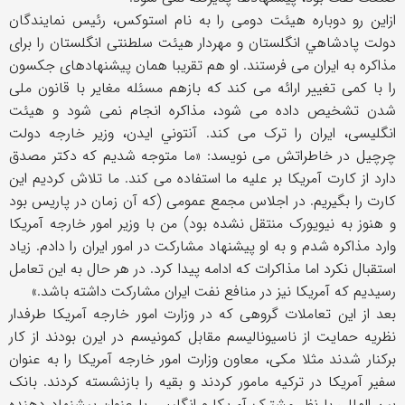
ازاین رو دوباره هیئت دومی را به نام استوکس، رئيس نمايندگان
دولت پادشاهي انگلستان و مهردار هیئت سلطنتی انگلستان را برای
مذاکره به ایران می فرستند. او هم تقریبا همان پیشنهادهای جکسون
را با کمی تغییر ارائه می کند که بازهم مسئله مغایر با قانون ملی
شدن تشخیص داده می شود، مذاکره انجام نمی شود و هیئت
انگلیسی، ایران را ترک می کند. آنتوني ايدن، وزير خارجه دولت
چرچيل در خاطراتش می نویسد: «ما متوجه شدیم که دکتر مصدق
دارد از کارت آمریکا بر علیه ما استفاده می کند. ما تلاش کردیم این
کارت را بگیریم. در اجلاس مجمع عمومی (که آن زمان در پاریس بود
و هنوز به نیویورک منتقل نشده بود) من با وزیر امور خارجه آمریکا
وارد مذاکره شدم و به او پیشنهاد مشارکت در امور ایران را دادم. زیاد
استقبال نکرد اما مذاکرات که ادامه پیدا کرد. در هر حال به این تعامل
رسیدیم که آمریکا نیز در منافع نفت ایران مشارکت داشته باشد.»
بعد از این تعاملات گروهی که در وزارت امور خارجه آمریکا طرفدار
نظریه حمایت از ناسیونالیسم مقابل کمونیسم در ایرن بودند از کار
برکنار شدند مثلا مکی، معاون وزارت امور خارجه آمریکا را به عنوان
سفیر آمریکا در ترکیه مامور کردند و بقیه را بازنشسته کردند. بانک
بین المللی با نظر مشترک آمریکا و انگلیس با عنوان پیشنهاد دهنده