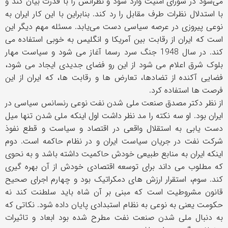
می‌شود در شورای امنیت وارد شود و نظراتش را با قدرت بیان کند و
با استدلال نظرات طرف مقابل را رد کند. بنابراین با این کار ایران به
نوعی پیروزی در عرصه سیاسی دست می‌یابد. مسئله مهم دیگر این
است که ایران از رقابت بین آمریکا و انگلیس به خوبی استفاده می
کند. در سال 1948 جنگ سرد رسما آغاز می شود و سیاست مهار
بلوک شرق اعلام می شود از این رو فضای جدیدی ایجاد می شود،
فضایی آکنده از تضادها، تعارض ها و رقابت ها، که ایران از این
فرصت ها استفاده کرد.
از نظر دکتر مصدق صنعت ملی شدن نفت نوعی رنسانس سیاسی در
ایران بود. او سه نکته را مد نظر داشت اول اینکه ملی شدن تنها میل
دست یابی به استقلال واقعی در اقتصاد و سیاست و قطع نفوذ
شرکت نفت در جریان سیاست ایران و در نظام حاکمه است. دوم
اینکه ایران به منابع طبیعی خودش حاکمیت داشته باشد و به نحوی
که مطلوب می داند برای توسعه اقتصادی خودش از آن بهره گیری
کند. سوم، استقرار ارزش های دمکراتیک بود و چهارم اجرای صحیح
قانون مشروطیت است که مبنی بر آن شاه باید سلطنت کند نه
حکومت یعنی به نوعی به نظام استبدادی پایان داده شود. نکاتی که
به دنبال ملی شدن صنعت نفت مطرح شده بود ابعاد و تاثیرات