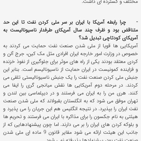
مختلف و گسترده ای داشت.
- چرا رابطه آمریکا با ایران بر سر ملی کردن نفت تا این حد
متناقض بود و ظرف چند سال آمریکای طرفدار ناسیونالیست به
آمریکای کودتاچی تبدیل شد؟
آمریکایی ها قویا از ملی شدن صنعت نفت حمایت می کردند به
خصوص در وزارت امور خارجه ایران افرادی مثل مک کین، جرج آلن و
کردی معتقد بودند یکی از راه های موثر برای جلوگیری از نفوذ خزنده
و فزاینده کمونیست در ایران حمایت از ناسیونالیسم است. بنابر این
جنبش ملی کردن صنعت نفت را یک جنبش ناسیونالیستی تلقی می
کردند. در مرحله دوم آمریکایی ها نقش میانجی گری را ایفا می
کنند. هری من را به ایران می فرستند و در دیپلماسی بین لندن و
تهران موفق می شود که به انگلستان بقبولاند که ملی شدن صنعت
نفت ایران را بپذیرد. در نتیجه انگلیس هم این جریان را می پذیرد و
هیئتی به نام جکسون را برای مذاکره با ایران می فرستند و تحریم ها
و بلوکه کردن های ایران را بر می دارند. اما چون پیشنهادهایی که از
جانب این هیئت ارائه می شود مقایر قانون 9 ماده ای ملی شدن
صنعت نفت بود، پیشنهادها پذیرفته نمی شود.