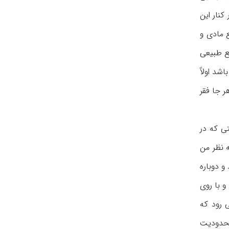
کنار این
ع مادی و
بع طبیعی
د اولاً
ر جا فقر
تی که در
 نظر من
و دوباره
 با روی
 رود که
محدودیت