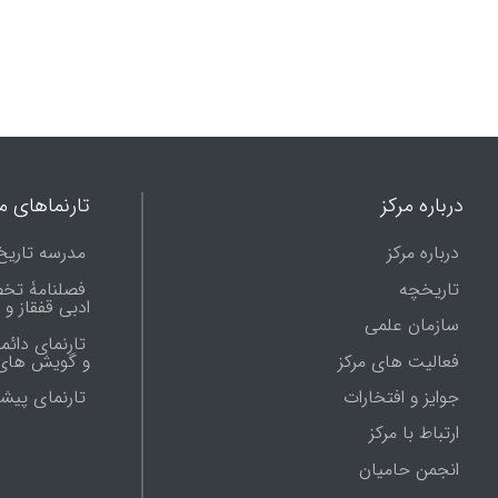
درباره مرکز
تارنماهای ما
درباره مرکز
مدرسه تاریخ
تاریخچه
فصلنامۀ تخ
ادبی قفقاز و
سازمان علمی
تارنمای دائم
فعالیت های مرکز
و گویش های 
جوایز و افتخارات
تارنماى پيش
ارتباط با مرکز
انجمن حامیان