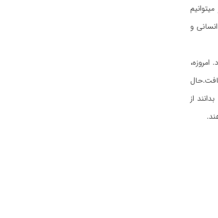
میتوانیم
 علوم انسانی و
 امروزه،
افت.حال
انند از
ند.