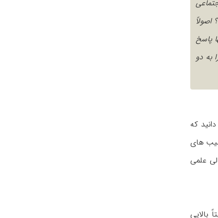
جتماعی
اصولاً
ا پاسخ
 به دو
انید که
سیب های
لی علمی
 بالایی