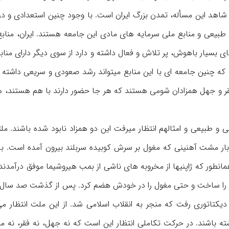
اهد این مسأله، تمدن بزرگ ایران است. با وجود چنین استعدادی و در 
ع طبیعی و منابع ملی سرمایه های مادی این جامعه هستند. ایران، مناب
ی بسیار باهوش، پر تلاش و فعال داشته و دارد از سوی دیگر دارای منا
 چنین جامعه ای با این منابع میتواند رشد صعودی و سریعی داشته باش
فقر و جهل همزادان شومی هستند که هر جا حضور دارند با هم هستند، ه
ی و طبیعی و امثالهم انتظار میرفت این دو همزاد نابود شده باشند. مل
 بار مشت آهنینی که مغول بر سرش کوبیده سربلند بیرون آمده است. به
نطور که ژاپنیها از مخروبه های ناشی از بمب هیروشیما موفق درآمدند 
ش را ساخت و حتی مغول را در خودش هضم کرد. پس از گذشت صد سال و
اتوری رفت که منجر به انقلاب اسلامی شد. از این ملت انتظار می
ته باشند. در حرکت تکاملی انتظار این است که نه جهل، نه فقر، نه 