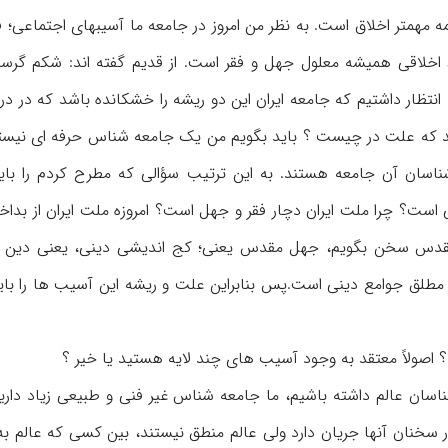
مه مهمتر اخلاق است. به نظر من امروز در جامعه ما آسیبهای اجتماعی؛ 
اخلاقی همیشه معلول جهل و فقر است. از قدیم گفته اند: شکم گرسنه
. انتظار داشتیم که جامعه ایران این دو ریشه را خشکانده باشد که در 
ید که علت در چیست ؟ باید بگویم من یک جامعه شناس حرفه ای نیست
اسان آن جامعه هستند. به این ترتیب سؤالی که مطرح کردم را بای
 است؟ چرا ملت ایران دچار فقر و جهل است؟ امروزه ملت ایران از بداخ
ل مقدس سخن بگویم، جهل مقدس یعنی؛ کج اندیشی دینی، یعنی دین 
مطلق جوامع دینی است.پس بنابراین علت و ریشه این آسیب ها را بای
 اصولاً معتقد به وجود آسیب های چند لایه هستید یا خیر ؟
سان عالم داشته باشیم، ما جامعه شناس غیر فنی و طبیعی زیاد داریم،
 سخنان آنها جریان دارد ولی عالم منطق نیستند، بین کسی که عالم به