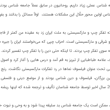
 شناس عملی زیاد داریم. روحانیون در سابق عملاً جامعه شناس بودند 
 اولین محور حلّال این مشکلات هستند، اولاً مسائل را بدانند و بفه
 تفکر چپ و مارکسیستی به ملت ایران زد به عقیده من کمتر از فاج
 شرقی و مارکسیستی است. احزاب چپی که می‌خواستند ایران را جیره خ
ا به سوی تفکر چپ بردند. تا اینکه حتی دین را با تفکر چپ تفسیر کردند. 
د، علامه طباطبایی از تبریز به قم آمد و درس هایی را آغاز کرد و اصول 
کتابی تحت عنوان فیلسوف نماها در رد تفکرات مارکسیستی نگاشت. رنج 
این بزرگان، فیلسوف و دین شناس بودند و از موضع دینی و فلسفی 
میپرداختند. اما به نظر من چند کتاب جامعه شناسی در 10 یا 20 سال اخیر توسط جامعه شناسان تألیف و ترجمه شده که اینها
شود، ممکن است یک جامعه شناس بد سلیقه پیدا شود و به وحی و نبوت ح