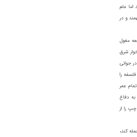
اما علم
مند و در
عه مغول
وار شرق
در جوانی
فلسفه را
تمام عمر
به دفاع
 ریشه چپ را از
مله کند،