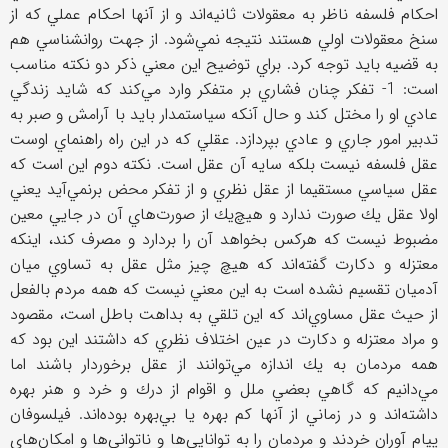
احكام فلسفه ناظر به معقولات ثانيه‌اند و از آنها احكام عملي كه از
سنخ معقولات اولي هستند نتيجه نمي‌شود. از جهت روانشناسي هم
به قضيه بايد توجه كرد. براي توضيح اين معني ذكر دو نكته مناسب
است: 1- تفكر چنان فشاري بر متفكر وارد مي‌كند كه شايد زندگي
عادي او را مختل كند و حال آنكه سياستمدار بايد با آرامش و صبر به
تدبير امور جاري و عادي بپردازد. عقلي كه در اين راه راهنماي اوست
عقل فلسفه نيست بلكه سايه آن عقل است. نكته دوم اين است كه
عقل سياسي مستقيما از عقل نظري و از تفكر محض برنمي‌آيد يعني
اولا عقل يك صورت ندارد و هيچ‌يك از صورت‌هاي آن در جايي معين
مضبوط نيست كه هركس بخواهد آن را بردارد و مصرف كند، اينكه
معتزله و دكارت گفته‌اند كه هيچ چيز مثل عقل به تساوي ميان
آدميان تقسيم نشده است به اين معني نيست كه همه مردم بالفعل
از حيث عقل مساوي‌اند كه اين تلقي به بداهت باطل است، مقصود
و مراد معتزله و دكارت در عين اختلاف نظري كه داشتند اين بود كه
همه مردمان به يك اندازه مي‌توانند از عقل برخوردار باشند اما
مي‌دانيم كه گاهي بعضي ملل و اقوام از درك و خرد و هنر بهره
داشته‌اند و در زماني از آنها كم بهره يا بي‌بهره بوده‌اند. فيلسوفان
پيام آوران خردند و مردمان را به توانايي‌ها و ناتواني‌ها و امكان‌هاي