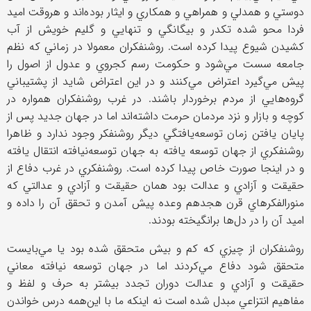
دوستي و همدلي و همراهي و همكاري و ايثار بوده‌اند و هروقت اميد
فردا محو شده تكدر و بيگانگي و تنهايي و گليم خويش از آب
كشيدن شيوع پيدا كرده است. روشنفكران معمولا در زماني كه نظم
جامعه سست مي‌شود و حكومت رسم كجروي و عدول از اصول را
پيش مي‌گيرد اعتراض مي‌كنند و در اين اعتراض شايد از پشتيباني
گروه‌هايي از مردم برخوردار باشند. در غرب روشنفكران همواره در
كوچه و بازار و نزد مردمان حرمت داشته‌اند اما در جهان جديد پس از
پايان يافتن زمان توسعه‌يافتگي ديگر روشنفكر وجود ندارد و ظاهرا
روشنفكري از جهان توسعه يافته به جهان توسعه‌نيافته انتقال يافته
و در اينجا صورت خاص پيدا كرده است. روشنفكري در غرب دفاع از
حقيقت و آزادي و عدالت بود همان حقيقت و آزادي و عدالتي كه
منورالفكرهاي قرن هجدهم وعده پيش آمدن و تحقق آن را داده و
اميد آن را در دل‌ها برانگيخته بودند.
روشنفكران از چيزي كه كم و بيش متحقق شده بود يا مي‌بايست
متحقق شود دفاع مي‌كردند اما در جهان توسعه نيافته معاني
حقيقت و آزادي و عدالت دوران تجدد بيشتر به حرف و لفظ و
مفاهيم انتزاعي مبدل شده است نه اينكه ما با اين‌همه درس خواندن