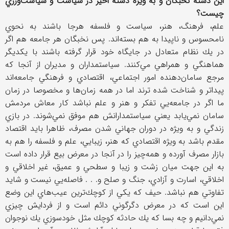
اين دسته نخبگان و به ويژه دسته اخير در سياست و سياست‌ورزي
چيست؟
علم، فرهنگ، هنر، سياست و فلسفه هرجا باشند به نحوي
نامحسوس و ناپيدا به هم بسته‌اند. پس نخبگان هر جامعه هم اگر
در يك نظام متعادل در جايگاه خود قرار گرفته باشند با يكديگر
هماهنگي و همراهي مي‌كنند. سياستمداران و مديران از آنجا كه
مرجع سامان‌دهنده امور اجتماعي، اقتصادي و فرهنگي جامعه‌اند
پيداتر و شناخت شده ترند اما در همه زمان‌ها و مخصوصا در زمان
ما اگر در جامعه‌يي تفكر و هنر و علم نباشد كار معاش مردمش
سامان نمي‌يابد يعني سياستمدارانش هم موفق نمي‌شوند. در بازي
زندگي و به ويژه در دوران جهاني شدن مصرف، ظاهرا بايد اقتصاد
مقدم باشد به ويژه اقتصادي كه هنر، زيبايي، علم و فلسفه را هم به
بازار مصرف آورده و همه‌چيز را در آنجا در معرض بيع قرار داده است
به اين جهت ميان زشت و زيبا و سطحي و عميق، غير اخلاقي و
اخلاقي، اسارت و آزادي، جنگ و صلح و. . . فاصله‌يي نيست و شايد
تفاوتي هم نباشد. حيف كه يكي از كوچك‌ترين عيب‌هاي اين وضع
اين است كه در معرض دگرگوني دائم است و از فردايش چيزي
نمي‌دانيم و چه بسا كه يك حادثه كوچك مثل خودسوزي يك نوجوان