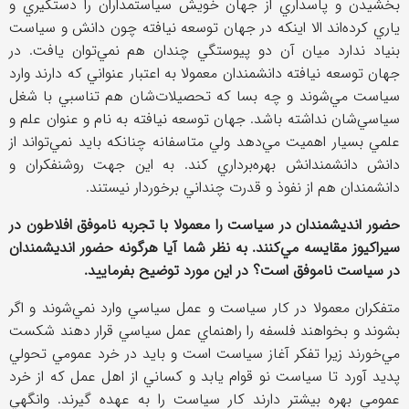
بخشيدن و پاسداري از جهان خويش سياستمداران را دستگيري و
ياري كرده‌اند الا اينكه در جهان توسعه نيافته چون دانش و سياست
بنياد ندارد ميان آن دو پيوستگي چندان هم نمي‌توان يافت. در
جهان توسعه نيافته دانشمندان معمولا به اعتبار عنواني كه دارند وارد
سياست مي‌شوند و چه بسا كه تحصيلات‌شان هم تناسبي با شغل
سياسي‌شان نداشته باشد. جهان توسعه نيافته به نام و عنوان علم و
علمي بسيار اهميت مي‌دهد ولي متاسفانه چنانكه بايد نمي‌تواند از
دانش دانشمندانش بهره‌برداري كند. به اين جهت روشنفكران و
دانشمندان هم از نفوذ و قدرت چنداني برخوردار نيستند.
حضور انديشمندان در سياست را معمولا با تجربه ناموفق افلاطون در
سيراكيوز مقايسه مي‌كنند. به نظر شما آيا هرگونه حضور انديشمندان
در سياست ناموفق است؟ در اين مورد توضيح بفرماييد.
متفكران معمولا در كار سياست و عمل سياسي وارد نمي‌شوند و اگر
بشوند و بخواهند فلسفه را راهنماي عمل سياسي قرار دهند شكست
مي‌خورند زيرا تفكر آغاز سياست است و بايد در خرد عمومي تحولي
پديد آورد تا سياست نو قوام يابد و كساني از اهل عمل كه از خرد
عمومي بهره بيشتر دارند كار سياست را به عهده گيرند. وانگهي