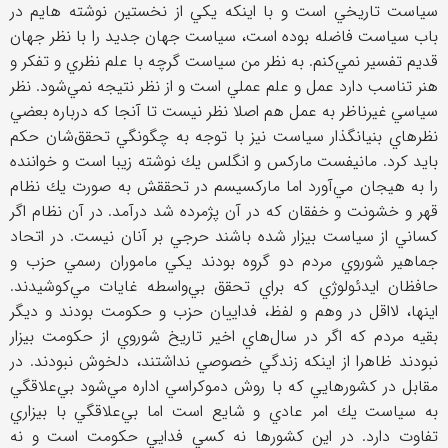
سياست تاريخي است و با اينكه يكي از نخستين نوشته هايم در
باب سياست فاضله بوده است، سياست جهان جديد را با نظر جهان
قديم تفسير نمي‌كنم. به نظر من سياست گرچه با علم نظري و تفكر و
هنر تناسب دارد عمل و علم عملي است و از نظر نتيجه نمي‌شود. نظر
سياسي غيرناظر به عمل هم اصلا نظر نيست تا آنجا كه درباره بعضي
نظرهاي بنيانگذار سياست نيز با توجه به چگونگي تحقق‌شان حكم
بايد كرد. مانيفست ماركس و انگلس يك نوشته زيبا است و خواننده
را به هيجان مي‌آورد اما ماركسيسم در تحققش به صورت يك نظام
قهر و خشونت و خفقان كه در آن پژمرده شد درآمد. در آن نظام اگر
كساني از سياست بيزار شده باشند حرجي بر آنان نيست. در اتحاد
جماهير شوروي مردم دو گروه بودند يكي ماموران رسمي حزب و
حافظان ايدئولوژي كه براي تحقق بي‌واسطه غايات مي‌كوشيدند.
اينها، لااقل در وهم و لفظ، فداييان حزب و حكومت بودند و ديگر
بقيه مردم كه اگر در سال‌هاي اخير تاريخ شوروي از حكومت بيزار
نبودند ظاهرا از اينكه زندگي خصوصي نداشتند، دلخوش نبودند. در
مقابل در كشورهايي كه با روش دموكراسي اداره مي‌شود بي‌علاقگي
به سياست يك امر عادي و شايع است اما بي‌علاقگي با بيزاري
تفاوت دارد. در اين كشورها نه كسي فدايي حكومت است و نه