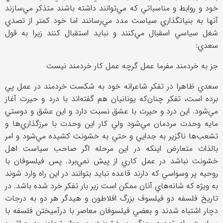
خود و روابط و مناسباتي كه مي‌توانند داشته باشند متذكر مي‌سازند
آنها به بنيانگذاري سياست مدد مي‌رسانند اما خود كمتر از تصدي
شغل سياسي اسقبال مي‌كنند و نبايد استقبال كنند زيرا به قول
سعدي:
جز به خردمند مفرما عمل گرچه عمل كار خردمند نيست
سعدي ظاهرا در تفكر شاعرانه خود به شكست خردمند در عمل پي
برده است، تفكر چنان‌كه يونانيان هم گفته‌اند با درد و حيرت آغاز
مي‌شود. اين درد و حيرت با عشق نسبت دارد و اين عشق و دوستي
مايه وحدت مردمان مي‌شود ولي كار اين وحدت با مرزگذاري‌ها و
تشعب‌ها ناگزير به جدايي و حتي به خشونت كشيده مي‌شود و امر
بالذات متعارض اينكه در اين مرحله اگر صاحب سياست اهل
خشونت نباشد در عمل كاري از پيش نمي‌برد. پس فيلسوفان با
روحيه پر وسواسي كه دارند قاعده نبايد بتوانند در اين راه وارد شوند
به ويژه كه شانه‌هاي آنان ممكن است زير بار تفكر خرد شده باشد. در
تاريخ فلسفه دو فيلسوف بزرگ افلاطون و هيدگر هر دو به درجات
دچار اشتباه شدند و بعضي فيلسوفان معاصر با درآميختن فلسفه با