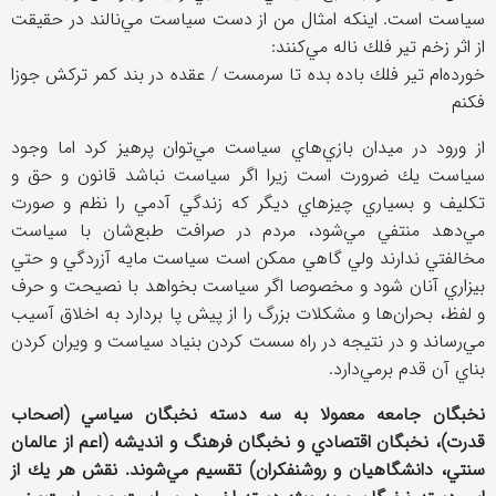
سياست است. اينكه امثال من از دست سياست مي‌نالند در حقيقت
از اثر زخم تير فلك ناله مي‌كنند:
خورده‌ام تير فلك باده بده تا سرمست / عقده در بند كمر تركش جوزا
فكنم
از ورود در ميدان بازي‌هاي سياست مي‌توان پرهيز كرد اما وجود
سياست يك ضرورت است زيرا اگر سياست نباشد قانون و حق و
تكليف و بسياري چيزهاي ديگر كه زندگي آدمي را نظم و صورت
مي‌دهد منتفي مي‌شود، مردم در صرافت طبع‌شان با سياست
مخالفتي ندارند ولي گاهي ممكن است سياست مايه آزردگي و حتي
بيزاري آنان شود و مخصوصا اگر سياست بخواهد با نصيحت و حرف
و لفظ، بحران‌ها و مشكلات بزرگ را از پيش پا بردارد به اخلاق آسيب
مي‌رساند و در نتيجه در راه سست كردن بنياد سياست و ويران كردن
بناي آن قدم برمي‌دارد.
نخبگان جامعه معمولا به سه دسته نخبگان سياسي (اصحاب
قدرت)، نخبگان اقتصادي و نخبگان فرهنگ و انديشه (اعم از عالمان
سنتي، دانشگاهيان و روشنفكران) تقسيم مي‌شوند. نقش هر يك از