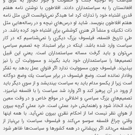
سياست راه توجيه جنگ و خشونت و جواز تجاوز به عراق و
افغانستان را به سياستمداران دادند. افلاطون با نوشتن نامه هفتم
قدري اشتباه خود را تدارك كرد اما هيدگر نمي‌توانست اثري مثل نامه
هفتم افلاطون بنويسد. شايد او درس‌هاي نيچه و در رساله‌هايي مثل
ذات تكنيك و منشأ اثر هنري كوششي براي اشتباه خود كرده باشد. در
طي تاريخ فلسفه، فيلسوف بزرگ ديگري را نمي‌شناسيم كه در كار
سياست وارد شده باشد. اينكه در برابر استبداد چه تصميم سياسي
مي‌توان و بايد گرفت مساله سياستمداران است. يعني اين قبيل
تصميم‌ها را سياستمداران خود بايد بگيرند و مسووليت آن را نيز
بپذيرند. فيلسوف چون مسووليت ندارد اگر فتواي عمل بدهد به تفكر
وفادار نمانده است. وضع فيلسوف در برابر سياست يك وضع دوگانه
است زيرا از يكسو مدام بايد به سياست بينديشد و از سوي ديگر بايد
از ورود در آن پرهيز كند و اگر وارد شد سياست را با فلسفه نياميزد.
تصميم‌هاي بزرگ سياسي و اخلاقي در موقع خاص و در وقت معين
بايد اتخاذ شود و راهنمايش خرد عملي است. خرد عملي گرچه بيرون
از هواي نظر نيست اما از احكام نظري بيرون نمي‌آيد. با همه اينها
وقتي چراغ فلسفه سوسو مي‌كند و فيلسوف سياست را بي‌نياز از
فلسفه مي‌داند اگر پريشاني در همه كشورها و سياست‌ها ظاهر شود