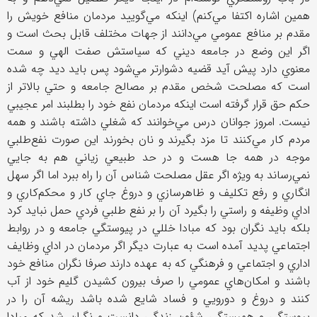
همين اشاره اكتفا مي‌كنم) اينكه مي‌گوييد مردمان منافع خويش را
مقدم بر منافع عمومي مي‌دانند از جهات مختلف قابل بحث است و
اگر اين وضع در جامعه ديني كه سياستش صفت الهي و سمت
معنوي دارد پيش آيد قضيه دشوارتر مي‌شود پس بايد ديد چه شده
است كه مصلحت شخص مقدم بر مصالح جامعه و حتي بالاتر از
حكم حق قرار گرفته است اينكه مردمان نفع خود را بطلبند امر عجيبي
نيست. امروز جوانان درس مي‌خوانند كه شغلي داشته باشند و همه
مردم كار مي‌كنند تا مزد بگيرند و نان بخورند اين صورت نفع‌طلبي
موجه در همه جا هست و در حد طبيعي زياني هم به جايي
نمي‌رساند به ويژه اگر عقل مصلحت شناس آن را راه ببرد اما اگر سهل
انگاري و رفع تكليف و ظاهر‌سازي و دروغ جاي كار و محكم‌كاري و
اداي وظيفه و راستي را بگيرد آن را بر نفع طلبي فردي حمل نبايد كرد
بلكه بايد نگران بود كه مبادا خللي در پيوستگي جامعه و در روابط
اجتماعي پديد آمده است به عبارت ديگر اگر مردمان در اداي وظايف
اداري و اجتماعي و فرهنگي كه به عهده دارند صرفا نگران منافع خود
باشند و امكان‌هاي عمومي را صرف بيرون كشيدن گليم خود از آب
كنند و دروغ و دورويي و فساد شايع شده باشد ريشه آن را در
پيوستگي و همبستگي شؤون زندگي دانست و نگران شد كه مبادا