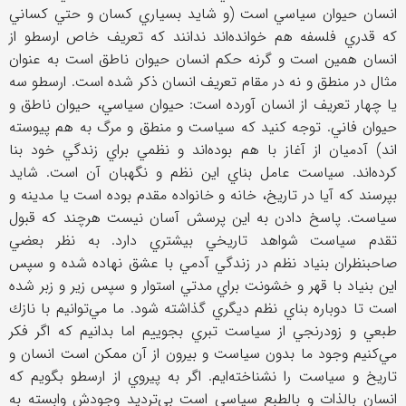
انسان حيوان سياسي است (و شايد بسياري كسان و حتي كساني
كه قدري فلسفه هم خوانده‌اند ندانند كه تعريف خاص ارسطو از
انسان همين است و گرنه حكم انسان حيوان ناطق است به عنوان
مثال در منطق و نه در مقام تعريف انسان ذكر شده است. ارسطو سه
يا چهار تعريف از انسان آورده است: حيوان سياسي، حيوان ناطق و
حيوان فاني. توجه كنيد كه سياست و منطق و مرگ به هم پيوسته
اند) آدميان از آغاز با هم بوده‌اند و نظمي براي زندگي خود بنا
كرده‌اند. سياست عامل بناي اين نظم و نگهبان آن است. شايد
بپرسند كه آيا در تاريخ، خانه و خانواده مقدم بوده است يا مدينه و
سياست. پاسخ دادن به اين پرسش آسان نيست هرچند كه قبول
تقدم سياست شواهد تاريخي بيشتري دارد. به نظر بعضي
صاحبنظران بنياد نظم در زندگي آدمي با عشق نهاده شده و سپس
اين بنياد با قهر و خشونت براي مدتي استوار و سپس زير و زبر شده
است تا دوباره بناي نظم ديگري گذاشته شود. ما مي‌توانيم با نازك
طبعي و زودرنجي از سياست تبري بجوييم اما بدانيم كه اگر فكر
مي‌كنيم وجود ما بدون سياست و بيرون از آن ممكن است انسان و
تاريخ و سياست را نشناخته‌ايم. اگر به پيروي از ارسطو بگويم كه
انسان بالذات و بالطبع سياسي است بي‌ترديد وجودش وابسته به