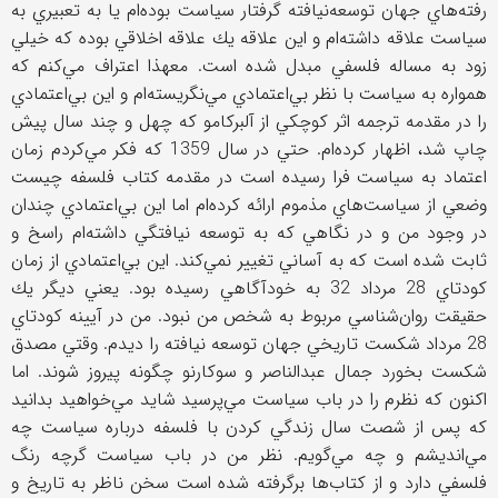
رفته‌هاي جهان توسعه‌نيافته گرفتار سياست بوده‌ام يا به تعبيري به
سياست علاقه داشته‌ام و اين علاقه يك علاقه اخلاقي بوده كه خيلي
زود به مساله فلسفي مبدل شده است. معهذا اعتراف مي‌كنم كه
همواره به سياست با نظر بي‌اعتمادي مي‌نگريسته‌ام و اين بي‌اعتمادي
را در مقدمه ترجمه اثر كوچكي از آلبركامو كه چهل و چند سال پيش
چاپ شد، اظهار كرده‌ام. حتي در سال 1359 كه فكر مي‌كردم زمان
اعتماد به سياست فرا رسيده است در مقدمه كتاب فلسفه چيست
وضعي از سياست‌هاي مذموم ارائه كرده‌ام اما اين بي‌اعتمادي چندان
در وجود من و در نگاهي كه به توسعه نيافتگي داشته‌ام راسخ و
ثابت شده است كه به آساني تغيير نمي‌كند. اين بي‌اعتمادي از زمان
كودتاي 28 مرداد 32 به خودآگاهي رسيده بود. يعني ديگر يك
حقيقت روان‌شناسي مربوط به شخص من نبود. من در آيينه كودتاي
28 مرداد شكست تاريخي جهان توسعه نيافته را ديدم. وقتي مصدق
شكست بخورد جمال عبدالناصر و سوكارنو چگونه پيروز شوند. اما
اكنون كه نظرم را در باب سياست مي‌پرسيد شايد مي‌خواهيد بدانيد
كه پس از شصت سال زندگي كردن با فلسفه درباره سياست چه
مي‌انديشم و چه مي‌گويم. نظر من در باب سياست گرچه رنگ
فلسفي دارد و از كتاب‌ها برگرفته شده است سخن ناظر به تاريخ و