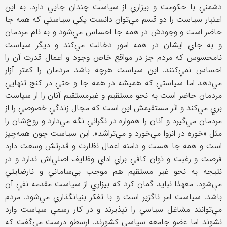
دشمني با حكومت و بيزاري از سياست چندان جايي دارد. به اين
اعتبار سياست را دو قسم مي‌توان دانست يكي سياستي كه همه جا
حاضر است و وجودش در همه جا احساس مي‌شود و به نام مردمان
و به جاي ايشان در همه امور دخالت مي‌كند و ديگر سياست
نامحسوس كه مردم جز در مواقع خاص وجود و اعمال قدرت آن را
احساس نمي‌كنند. اين سياست هرچه باشد مردمان را كمتر آزار
مي‌دهد اما سياستي كه هميشه در همه جا و حتي در كنج تنهايي
مردمان حاضر است به نحو مستقيم و غيرمستقيم آنان را از سياست
بري مي‌كند و اثر مستقيمش اين است كه مجال زندگي خصوصي را از
مردمان مي‌گيرد و آنان را همواره در نگراني نگه مي‌دارد و روح‌شان را
مثل «خوره در انزوا مي‌خورد و مي‌تراشد». اين سياست چون همه‌چيز
است و همه جا هست و دامنه اعمال نظارت و قدرتش وسعت دارد
فرصت و رغبت و توان كافي براي اداي وظايف اصلي‌اش ندارد و در
نتيجه به نحو غير مستقيم هم موجب بي‌ساماني و نارضايتي
مي‌شود. معهذا نبايد گمان كرد كه بيزاري از سياست مقدمه نفي آن
باشد. سياست امر ناگزير است و با تفكر بنيانگذاري مي‌شود. مردم
مي‌توانند مشاغل سياسي را نپذيرند و در كار رسمي سياست وارد
نشوند اما عضو جامعه سياسي كشورند. ارسطو درست مي‌گفت كه