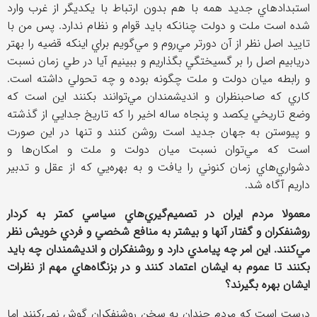
استبدادهاي جديد همه با هم بدون ارتباط با يكديگر از غرب وارد
شده است ملت و دولت چنانكه بايد قوام و نظام ندارد. پس من با
تاييد اصل نظر از آن دورتر مي‌روم و مي‌گويم براي اينكه قضيه را بهتر
دريابيم اصل را بر گسيختگي بگذاريم و ببينيم آيا در طي زمان نسبت
و رابطه ميان دولت و ملت چگونه بوده و چه تحولي داشته است.
كاري كه صاحبنظران و انديشمندان مي‌توانند بكنند اين است كه
وضع تاريخي يكصد و پنجاه ساله اخير را كه تاريخ جدايي از گذشته
و پيوستن به جهان جديد است روشن كنند و تنها در اين صورت
است كه مي‌توان نسبت ميان دولت و ملت و امكان‌ها و
دشواري‌هاي زمان كنوني را يافت و به بهره‌يي كه از عقل و تدبير
داريم آگاه شد.
معمولا مردم ايران در تصميم‌گيري‌هاي سياسي كمتر به كردار
روشنفكران و گفتار آنها و بيشتر به منافع شخصي و فردي خويش نظر
مي‌كنند. اين امر چه پيامدي دارد و روشنفكران و انديشمندان چه بايد
بكنند تا عموم به ايشان اعتماد كنند و در بزنگاه‌هاي مهم از نظرات
ايشان بهره بگيرند؟
درست است كه مردم چندان به سخن روشنفكران گوش نمي‌كنند اما