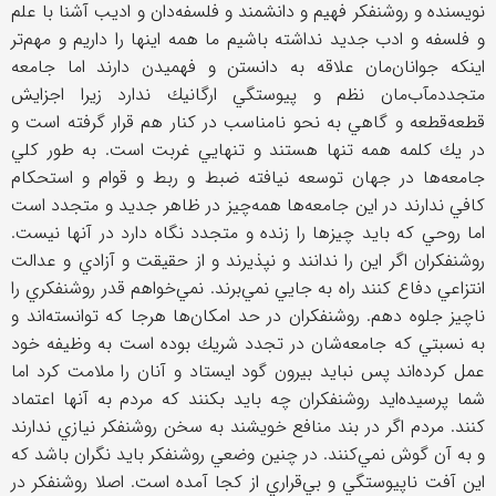
نويسنده و روشنفكر فهيم و دانشمند و فلسفه‌دان و اديب آشنا با علم
و فلسفه و ادب جديد نداشته باشيم ما همه اينها را داريم و مهم‌تر
اينكه جوانا‌ن‌مان علاقه به دانستن و فهميدن دارند اما جامعه
متجددمآب‌مان نظم و پيوستگي ارگانيك ندارد زيرا اجزايش
قطعه‌قطعه و گاهي به نحو نامناسب در كنار هم قرار گرفته است و
در يك كلمه همه تنها هستند و تنهايي غربت است. به طور كلي
جامعه‌ها در جهان توسعه نيافته ضبط و ربط و قوام و استحكام
كافي ندارند در اين جامعه‌ها همه‌چيز در ظاهر جديد و متجدد است
اما روحي كه بايد چيزها را زنده و متجدد نگاه دارد در آنها نيست.
روشنفكران اگر اين را ندانند و نپذيرند و از حقيقت و آزادي و عدالت
انتزاعي دفاع كنند راه به جايي نمي‌برند. نمي‌خواهم قدر روشنفكري را
ناچيز جلوه دهم. روشنفكران در حد امكان‌ها هرجا كه توانسته‌اند و
به نسبتي كه جامعه‌شان در تجدد شريك بوده است به وظيفه خود
عمل كرده‌اند پس نبايد بيرون گود ايستاد و آنان را ملامت كرد اما
شما پرسيده‌ايد روشنفكران چه بايد بكنند كه مردم به آنها اعتماد
كنند. مردم اگر در بند منافع خويشند به سخن روشنفكر نيازي ندارند
و به آن گوش نمي‌كنند. در چنين وضعي روشنفكر بايد نگران باشد كه
اين آفت ناپيوستگي و بي‌قراري از كجا آمده است. اصلا روشنفكر در