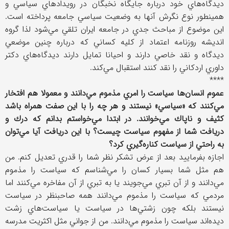
ديدگاه‌هاي خود درباره جايگاه نخبگان در رويدادهاي سياسي و
همينطور نوع نگرش آنها به وضعيت سياسي جامعه پرداخته است.
اين موضوع از مباحث جدي در جامعه ايران تلقي مي‌شود لذا گروه
انديشه روزنامه اعتماد از كليه كساني كه درباره چنين موضعي
ديدگاه و نقد خاصي دارند و احيانا تمايل دارند ديدگاه‌هاي دكتر
داوري اردكاني را نقد كنند استقبال مي‌كند.
****
عموم انسان‌ها سياست را امري مذموم مي‌دانند و معمولا هم افتخار
مي‌كنند كه «سياسي» نيستند و هر چه را با اين صفت همراه باشد
كثيف و ناپاك مي‌خوانند. در ابتدا مي‌خواستم بدانم كه درك و
دريافت شما از مفهوم سياست چيست؟ با اين دريافت آيا مي‌توان
به راحتي از سياست كناره‌گيري كرد؟
اجازه بفرماييد بعد از عرض تشكر نظر شما را قدري تعديل كنم. من
هم مثل شما بسيار كسان را مي‌شناسم كه سياست را مذموم
مي‌دانند و از آن تبري مي‌جويند يا به تبري از آن مفاخره مي‌كنند اما
مردمي كه سياست را مذموم مي‌دانند همه صاحبنظر در سياست
نيستند بلكه چون زشتي‌ها در سياست يا سياست‌هاي زشت
ديده‌اند سياست را مذموم مي‌دانند. من از جواني مثل اكثريت مدرسه