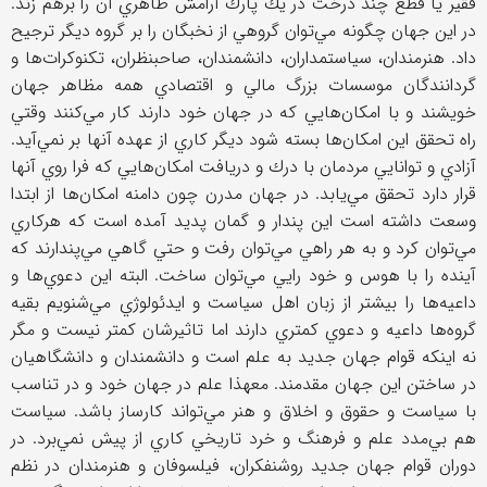
فقير يا قطع چند درخت در يك پارك آرامش ظاهري آن را برهم زند.
در اين جهان چگونه مي‌توان گروهي از نخبگان را بر گروه ديگر ترجيح
داد. هنرمندان، سياستمداران، دانشمندان، صاحبنظران، تكنوكرات‌ها و
گردانندگان موسسات بزرگ مالي و اقتصادي همه مظاهر جهان
خويشند و با امكان‌هايي كه در جهان خود دارند كار مي‌كنند وقتي
راه تحقق اين امكان‌ها بسته شود ديگر كاري از عهده آنها بر نمي‌آيد.
آزادي و توانايي مردمان با درك و دريافت امكان‌هايي كه فرا روي آنها
قرار دارد تحقق مي‌يابد. در جهان مدرن چون دامنه امكان‌ها از ابتدا
وسعت داشته است اين پندار و گمان پديد آمده است كه هركاري
مي‌توان كرد و به هر راهي مي‌توان رفت و حتي گاهي مي‌پندارند كه
آينده را با هوس و خود رايي مي‌توان ساخت. البته اين دعوي‌ها و
داعيه‌ها را بيشتر از زبان اهل سياست و ايدئولوژي مي‌شنويم بقيه
گروه‌ها داعيه و دعوي كمتري دارند اما تاثيرشان كمتر نيست و مگر
نه اينكه قوام جهان جديد به علم است و دانشمندان و دانشگاهيان
در ساختن اين جهان مقدمند. معهذا علم در جهان خود و در تناسب
با سياست و حقوق و اخلاق و هنر مي‌تواند كارساز باشد. سياست
هم بي‌مدد علم و فرهنگ و خرد تاريخي كاري از پيش نمي‌برد. در
دوران قوام جهان جديد روشنفكران، فيلسوفان و هنرمندان در نظم