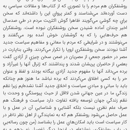
روشنفكران هم مردم را با تصوري كه از كتاب‌ها و مقالات سياسي به
دست آورده‌اند مي‌شناسند و كمتر پرواي اين را داشته‌اند كه سخن
براي چه گوشي مي‌گويند ظاهرا گوش اكثريت مردم در طي صدسال
اخير چندان آماده شنيدن سخن روشنفكران نبوده است. روشنفكران
هم حرف‌هايي را كه به گوششان خوش آمده بود مي‌گفتند و
مي‌نوشتند و در شرايطي كه مردم با معاني و مفاهيم سياست جديد
آشنا نبودند سخن روشنفكري اروپا را تكرار مي‌كردند. وقتي بناپارت در
مصر در حضور جمعي از مصريان در ضمن سخن چيزي از آزادي گفت
بعضي از حاضران پريشان شدند و پنداشتند كه ژنرال آنها را غيرآزاد و
برده مي‌داند آنها با مفهوم جديد آزادي بيگانه بودند و لفظ و عنوان
حر را به كسي اطلاق مي‌كردند كه برده نباشد ما هنوز هم چنانكه
بايد با مباني و مبادي سياست و اخلاق جديد آشنا نشده‌ايم زيرا نظم
زندگي ما در عين جهاني شدن لااقل از حيث پيوستگي و وحدت با
نظم زندگي جهان توسعه يافته تفاوت دارد سياست و فرهنگ هم
صرف علم نظري نيست بلكه آشنايي و شناسايي آن در عمل و با
عمل حاصل مي‌شود روشنفكر هم كه به نمايندگي از اهل نظر ناظر در
كار سياست است بايد امكان‌هاي عمل را بشناسد (من چون رساله‌يي
در باب روشنفكري نوشته‌ام در اينجا ديگر تفصيل نمي‌دهم و به