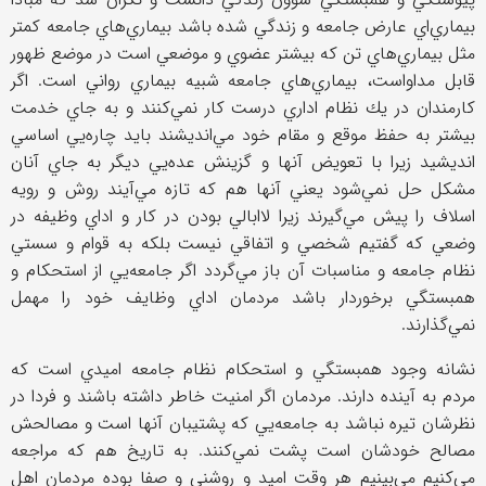
بيماري‌اي عارض جامعه و زندگي شده باشد بيماري‌هاي جامعه كمتر
مثل بيماري‌هاي تن كه بيشتر عضوي و موضعي است در موضع ظهور
قابل مداواست، بيماري‌هاي جامعه شبيه بيماري رواني است. اگر
كارمندان در يك نظام اداري درست كار نمي‌كنند و به جاي خدمت
بيشتر به حفظ موقع و مقام خود مي‌انديشند بايد چاره‌يي اساسي
انديشيد زيرا با تعويض آنها و گزينش عده‌يي ديگر به جاي آنان
مشكل حل نمي‌شود يعني آنها هم كه تازه مي‌آيند روش و رويه
اسلاف را پيش مي‌گيرند زيرا لاابالي بودن در كار و اداي وظيفه در
وضعي كه گفتيم شخصي و اتفاقي نيست بلكه به قوام و سستي
نظام جامعه و مناسبات آن باز مي‌گردد اگر جامعه‌يي از استحكام و
همبستگي برخوردار باشد مردمان اداي وظايف خود را مهمل
نمي‌گذارند.
نشانه وجود همبستگي و استحكام نظام جامعه اميدي است كه
مردم به آينده دارند. مردمان اگر امنيت خاطر داشته باشند و فردا در
نظرشان تيره نباشد به جامعه‌يي كه پشتيبان آنها است و مصالحش
مصالح خودشان است پشت نمي‌كنند. به تاريخ هم كه مراجعه
مي‌كنيم مي‌بينيم هر وقت اميد و روشني و صفا بوده مردمان اهل