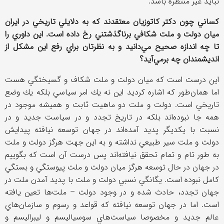
نبايد غير منتظره باشد.
كساني چون دكتر كاتوزيان معتقدند كه به دلايلي تاريخي در ايران
ميان دولت و ملت شكافي برناگذشتني رخ داده است. اين داوري را
تا چه اندازه صحيح مي‌دانيد و به نظرتان براي رفع اين مشكل از
انديشمندان چه برمي‌آيد؟
اين درست است كه ميان دولت و ملت شكاف و گسيختگي هست
اما همان‌طور كه اشاره كرديد اين نه يك امر سياسي بلكه يك وضع
تاريخي است. دولت و ملت دو ماهيت ثابت و هميشه موجود در
همه جا نبوده‌‌اند بلكه در تاريخ تجدد و در سياست جديد و در
نسبت با يكديگر پديد آمده‌اند در جهان توسعه نيافته پيدايش
دولت و ملت سير طبيعي نداشته و به اين جهت هرگز دولت و ملت
به طور تام و تمام تحقق نيافته‌اند پس درست آن است كه بگوييم
در جهان در حال توسعه هرگز ميان دولت و ملت پيوستگي و بستگي
كامل نبوده است. يگانگي نسبي دولت و ملت با پديد آمدن ملت در
جهان تجدد، حادث شده و در وجود دولت – ملت‌ها تعين يافته
است. اما در جهان توسعه نيافته كه قواعد و رسوم و سازمان‌هاي
عالم جديد و مخصوصا سياست‌هاي سوسياليسم و ليبراليسم و