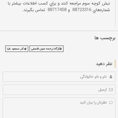
نبش كوچه‌ سوم مراجعه كنند و براي كسب اطلاعات بيشتر با
شماره‌هاي 88723316 و 88717458 تماس بگيرند.
برچسب ها
#كارگاه ترجمه متون فلسفي
#دكتر مسعود عليا
نظر دهید