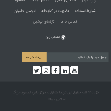
دربارۀ مرکز
همکاری علمی
مداخل جدید
انتشارات
شرایط استفاده
عضویت در کتابخانه
انجمن حامیان
تماس با ما
تارنمای پیشین
انتخاب زبان
دریافت خبرنامه
© 1405 کلیه حقوق این تارنما متعلق به مرکز دایره المعارف بزرگ
اسلامی میباشد